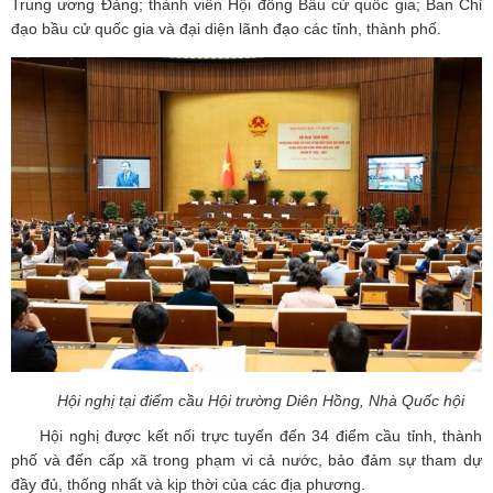
Trung ương Đảng; thành viên Hội đồng Bầu cử quốc gia; Ban Chỉ
đạo bầu cử quốc gia và đại diện lãnh đạo các tỉnh, thành phố.
Hội nghị tại điểm cầu Hội trường Diên Hồng, Nhà Quốc hội
Hội nghị được kết nối trực tuyến đến 34 điểm cầu tỉnh, thành
phố và đến cấp xã trong phạm vi cả nước, bảo đảm sự tham dự
đầy đủ, thống nhất và kịp thời của các địa phương.