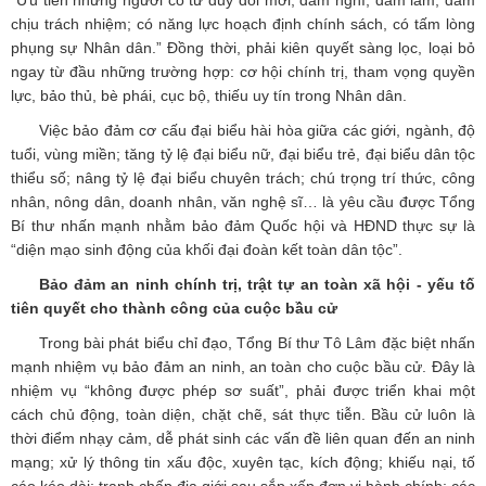
“Ưu tiên những người có tư duy đổi mới, dám nghĩ, dám làm, dám
chịu trách nhiệm; có năng lực hoạch định chính sách, có tấm lòng
phụng sự Nhân dân.” Đồng thời, phải kiên quyết sàng lọc, loại bỏ
ngay từ đầu những trường hợp: cơ hội chính trị, tham vọng quyền
lực, bảo thủ, bè phái, cục bộ, thiếu uy tín trong Nhân dân.
Việc bảo đảm cơ cấu đại biểu hài hòa giữa các giới, ngành, độ
tuổi, vùng miền; tăng tỷ lệ đại biểu nữ, đại biểu trẻ, đại biểu dân tộc
thiểu số; nâng tỷ lệ đại biểu chuyên trách; chú trọng trí thức, công
nhân, nông dân, doanh nhân, văn nghệ sĩ… là yêu cầu được Tổng
Bí thư nhấn mạnh nhằm bảo đảm Quốc hội và HĐND thực sự là
“diện mạo sinh động của khối đại đoàn kết toàn dân tộc”.
Bảo đảm an ninh chính trị, trật tự an toàn xã hội - yếu tố
tiên quyết cho thành công của cuộc bầu cử
Trong bài phát biểu chỉ đạo, Tổng Bí thư Tô Lâm đặc biệt nhấn
mạnh nhiệm vụ bảo đảm an ninh, an toàn cho cuộc bầu cử. Đây là
nhiệm vụ “không được phép sơ suất”, phải được triển khai một
cách chủ động, toàn diện, chặt chẽ, sát thực tiễn. Bầu cử luôn là
thời điểm nhạy cảm, dễ phát sinh các vấn đề liên quan đến an ninh
mạng; xử lý thông tin xấu độc, xuyên tạc, kích động; khiếu nại, tố