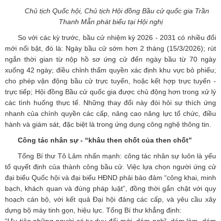
Chủ tịch Quốc hội, Chủ tịch Hội đồng Bầu cử quốc gia Trần
Thanh Mẫn phát biểu tại Hội nghị
So với các kỳ trước, bầu cử nhiệm kỳ 2026 - 2031 có nhiều đổi
mới nổi bật, đó là: Ngày bầu cử sớm hơn 2 tháng (15/3/2026); rút
ngắn thời gian từ nộp hồ sơ ứng cử đến ngày bầu từ 70 ngày
xuống 42 ngày; điều chỉnh thẩm quyền xác định khu vực bỏ phiếu;
cho phép vận động bầu cử trực tuyến, hoặc kết hợp trực tuyến -
trực tiếp; Hội đồng Bầu cử quốc gia được chủ động hơn trong xử lý
các tình huống thực tế. Những thay đổi này đòi hỏi sự thích ứng
nhanh của chính quyền các cấp, nâng cao năng lực tổ chức, điều
hành và giám sát, đặc biệt là trong ứng dụng công nghệ thông tin.
Công tác nhân sự - “khâu then chốt của then chốt”
Tổng Bí thư Tô Lâm nhấn mạnh: công tác nhân sự luôn là yếu
tố quyết định của thành công bầu cử. Việc lựa chọn người ứng cử
đại biểu Quốc hội và đại biểu HĐND phải bảo đảm “công khai, minh
bạch, khách quan và đúng pháp luật”, đồng thời gắn chặt với quy
hoạch cán bộ, với kết quả Đại hội đảng các cấp, và yêu cầu xây
dựng bộ máy tinh gọn, hiệu lực. Tổng Bí thư khẳng định: