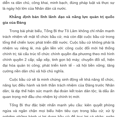
diễn ra dân chủ, công khai, minh bạch, đúng pháp luật và thực sự
là ngày hội lớn của Nhân dân cả nước.
Khẳng định bản lĩnh lãnh đạo và năng lực quản trị quốc
gia của Đảng
Trong bài phát biểu, Tổng Bí thư Tô Lâm không chỉ nhấn mạnh
trách nhiệm về mặt tổ chức bầu cử, mà còn đặt cuộc bầu cử trong
tổng thể chiến lược phát triển đất nước. Cuộc bầu cử không phải là
nhiệm vụ riêng lẻ, mà gắn liền với: công cuộc đổi mới hệ thống
chính trị; tái cấu trúc tổ chức chính quyền địa phương theo mô hình
chính quyền 2 cấp; sắp xếp, tinh gọn bộ máy; chuyển đổi số, hiện
đại hóa quản trị công; phát triển kinh tế - xã hội bền vững; tăng
cường nền dân chủ xã hội chủ nghĩa.
Cuộc bầu cử sẽ là minh chứng sinh động về khả năng tổ chức,
năng lực điều hành và tinh thần trách nhiệm của Đảng trước Nhân
dân; là dịp thể hiện sức mạnh đại đoàn kết toàn dân tộc; là dấu ấn
quan trọng mở đầu cho nhiệm kỳ chính trị mới.
Tổng Bí thư đặc biệt nhấn mạnh yêu cầu: kiên quyết phòng
ngừa và ngăn chặn mọi biểu hiện tiêu cực trong bầu cử; xử lý
nghiêm những hành vi lợi dụng bầu cử để trục lợi cá nhân; ngăn