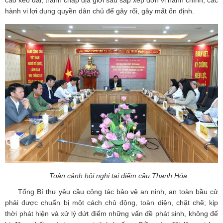
cáo kéo dài; tranh chấp địa giới sau sắp xếp đơn vị hành chính; các
hành vi lợi dụng quyền dân chủ để gây rối, gây mất ổn định.
Toàn cảnh hội nghị tại điểm cầu Thanh Hóa
Tổng Bí thư yêu cầu công tác bảo vệ an ninh, an toàn bầu cử
phải được chuẩn bị một cách chủ động, toàn diện, chặt chẽ; kịp
thời phát hiện và xử lý dứt điểm những vấn đề phát sinh, không để