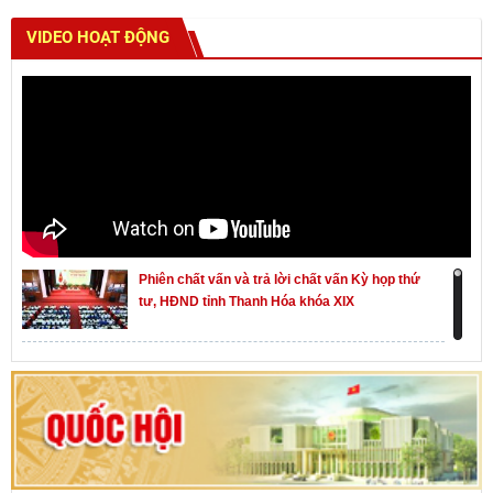
VIDEO HOẠT ĐỘNG
Phiên chất vấn và trả lời chất vấn Kỳ họp thứ
tư, HĐND tỉnh Thanh Hóa khóa XIX
Khai mạc kỳ họp thứ Nhất, Quốc hội khóa XVI
Hướng dẫn quy trình bỏ phiếu bầu cử ĐBQH
khoá XVI và đại biểu HĐND các cấp nhiệm kỳ
2026-2031