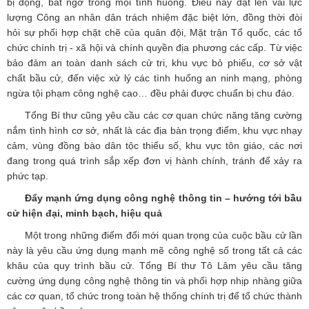
bị động, bất ngờ trong mọi tình huống. Điều này đặt lên vai lực
lượng Công an nhân dân trách nhiệm đặc biệt lớn, đồng thời đòi
hỏi sự phối hợp chặt chẽ của quân đội, Mặt trận Tổ quốc, các tổ
chức chính trị - xã hội và chính quyền địa phương các cấp. Từ việc
bảo đảm an toàn danh sách cử tri, khu vực bỏ phiếu, cơ sở vật
chất bầu cử, đến việc xử lý các tình huống an ninh mạng, phòng
ngừa tội phạm công nghệ cao… đều phải được chuẩn bị chu đáo.
Tổng Bí thư cũng yêu cầu các cơ quan chức năng tăng cường
nắm tình hình cơ sở, nhất là các địa bàn trọng điểm, khu vực nhạy
cảm, vùng đồng bào dân tộc thiểu số, khu vực tôn giáo, các nơi
đang trong quá trình sắp xếp đơn vị hành chính, tránh để xảy ra
phức tạp.
Đẩy mạnh ứng dụng công nghệ thông tin – hướng tới bầu
cử hiện đại, minh bạch, hiệu quả
Một trong những điểm đổi mới quan trọng của cuộc bầu cử lần
này là yêu cầu ứng dụng mạnh mẽ công nghệ số trong tất cả các
khâu của quy trình bầu cử. Tổng Bí thư Tô Lâm yêu cầu tăng
cường ứng dụng công nghệ thông tin và phối hợp nhịp nhàng giữa
các cơ quan, tổ chức trong toàn hệ thống chính trị để tổ chức thành