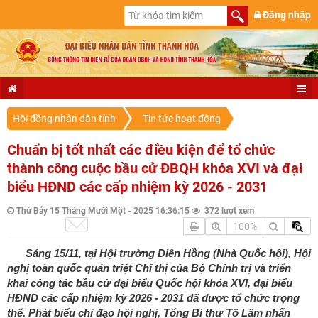
Đăng nhập
Hội đồng nhân dân tỉnh
Tin tức hoạt động
Chuẩn bị tốt nhất các điều kiện để tổ chức
thành công cuộc bầu cử ĐBQH khóa XVI và đại
biểu HĐND các cấp nhiệm kỳ 2026 - 2031
Thứ Bảy 15 Tháng Mười Một - 2025 16:36:15
372 lượt xem
100%
Sáng 15/11, tại Hội trường Diên Hồng (Nhà Quốc hội), Hội
nghị toàn quốc quán triệt Chỉ thị của Bộ Chính trị và triển
khai công tác bầu cử đại biểu Quốc hội khóa XVI, đại biểu
HĐND các cấp nhiệm kỳ 2026 - 2031 đã được tổ chức trọng
thể. Phát biểu chỉ đạo hội nghị, Tổng Bí thư Tô Lâm nhấn