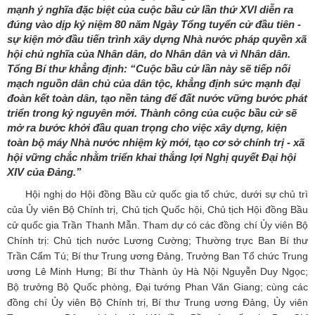
mạnh ý nghĩa đặc biệt của cuộc bầu cử lần thứ XVI diễn ra
đúng vào dịp kỷ niệm 80 năm Ngày Tổng tuyển cử đầu tiên -
sự kiện mở đầu tiến trình xây dựng Nhà nước pháp quyền xã
hội chủ nghĩa của Nhân dân, do Nhân dân và vì Nhân dân.
Tổng Bí thư khẳng định: “Cuộc bầu cử lần này sẽ tiếp nối
mạch nguồn dân chủ của dân tộc, khẳng định sức mạnh đại
đoàn kết toàn dân, tạo nền tảng để đất nước vững bước phát
triển trong kỷ nguyên mới. Thành công của cuộc bầu cử sẽ
mở ra bước khởi đầu quan trọng cho việc xây dựng, kiện
toàn bộ máy Nhà nước nhiệm kỳ mới, tạo cơ sở chính trị - xã
hội vững chắc nhằm triển khai thắng lợi Nghị quyết Đại hội
XIV của Đảng.”
Hội nghị do Hội đồng Bầu cử quốc gia tổ chức, dưới sự chủ trì
của Ủy viên Bộ Chính trị, Chủ tịch Quốc hội, Chủ tịch Hội đồng Bầu
cử quốc gia Trần Thanh Mẫn. Tham dự có các đồng chí Ủy viên Bộ
Chính trị: Chủ tịch nước Lương Cường; Thường trực Ban Bí thư
Trần Cẩm Tú; Bí thư Trung ương Đảng, Trưởng Ban Tổ chức Trung
ương Lê Minh Hưng; Bí thư Thành ủy Hà Nội Nguyễn Duy Ngọc;
Bộ trưởng Bộ Quốc phòng, Đại tướng Phan Văn Giang; cùng các
đồng chí Ủy viên Bộ Chính trị, Bí thư Trung ương Đảng, Ủy viên