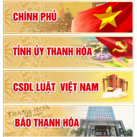
80 năm Quốc hội Việt Nam: vì lợi ích Nhân dân,
vì sự phát triển của đất nước
Bộ Chính trị duyệt nội dung Đại hội đại biểu
Đảng bộ tỉnh Thanh Hóa lần thứ XX, nhiệm kỳ
2025 - 2030
Đại hội đại biểu Đảng bộ xã Yên Thọ lần thứ I,
nhiệm kỳ 2025 – 2030
Đại hội Đảng bộ xã Yên Ninh lần thứ nhất,
nhiệm kỳ 2025 - 2030
Khai mạc Kỳ họp bất thường lần thứ 9, Quốc
hội khóa XV
Phiên thảo luận Kỳ họp thứ 24, HĐND tỉnh
Thanh Hóa khóa XVIII, nhiệm kỳ 2021 - 2026