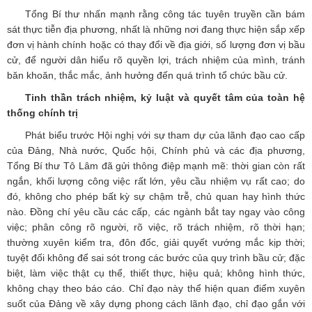
Tổng Bí thư nhấn mạnh rằng công tác tuyên truyền cần bám
sát thực tiễn địa phương, nhất là những nơi đang thực hiện sắp xếp
đơn vị hành chính hoặc có thay đổi về địa giới, số lượng đơn vị bầu
cử, để người dân hiểu rõ quyền lợi, trách nhiệm của mình, tránh
băn khoăn, thắc mắc, ảnh hưởng đến quá trình tổ chức bầu cử.
Tinh thần trách nhiệm, kỷ luật và quyết tâm của toàn hệ
thống chính trị
Phát biểu trước Hội nghị với sự tham dự của lãnh đạo cao cấp
của Đảng, Nhà nước, Quốc hội, Chính phủ và các địa phương,
Tổng Bí thư Tô Lâm đã gửi thông điệp mạnh mẽ: thời gian còn rất
ngắn, khối lượng công việc rất lớn, yêu cầu nhiệm vụ rất cao; do
đó, không cho phép bất kỳ sự chậm trễ, chủ quan hay hình thức
nào. Đồng chí yêu cầu các cấp, các ngành bắt tay ngay vào công
việc; phân công rõ người, rõ việc, rõ trách nhiệm, rõ thời hạn;
thường xuyên kiểm tra, đôn đốc, giải quyết vướng mắc kịp thời;
tuyệt đối không để sai sót trong các bước của quy trình bầu cử; đặc
biệt, làm việc thật cụ thể, thiết thực, hiệu quả; không hình thức,
không chạy theo báo cáo. Chỉ đạo này thể hiện quan điểm xuyên
suốt của Đảng về xây dựng phong cách lãnh đạo, chỉ đạo gắn với