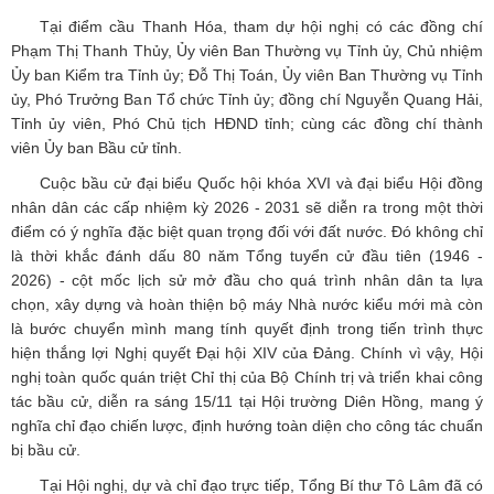
Tại điểm cầu Thanh Hóa, tham dự hội nghị có các đồng chí
Phạm Thị Thanh Thủy, Ủy viên Ban Thường vụ Tỉnh ủy, Chủ nhiệm
Ủy ban Kiểm tra Tỉnh ủy; Đỗ Thị Toán, Ủy viên Ban Thường vụ Tỉnh
ủy, Phó Trưởng Ban Tổ chức Tỉnh ủy; đồng chí Nguyễn Quang Hải,
Tỉnh ủy viên, Phó Chủ tịch HĐND tỉnh; cùng các đồng chí thành
viên Ủy ban Bầu cử tỉnh.
Cuộc bầu cử đại biểu Quốc hội khóa XVI và đại biểu Hội đồng
nhân dân các cấp nhiệm kỳ 2026 - 2031 sẽ diễn ra trong một thời
điểm có ý nghĩa đặc biệt quan trọng đối với đất nước. Đó không chỉ
là thời khắc đánh dấu 80 năm Tổng tuyển cử đầu tiên (1946 -
2026) - cột mốc lịch sử mở đầu cho quá trình nhân dân ta lựa
chọn, xây dựng và hoàn thiện bộ máy Nhà nước kiểu mới mà còn
là bước chuyển mình mang tính quyết định trong tiến trình thực
hiện thắng lợi Nghị quyết Đại hội XIV của Đảng. Chính vì vậy, Hội
nghị toàn quốc quán triệt Chỉ thị của Bộ Chính trị và triển khai công
tác bầu cử, diễn ra sáng 15/11 tại Hội trường Diên Hồng, mang ý
nghĩa chỉ đạo chiến lược, định hướng toàn diện cho công tác chuẩn
bị bầu cử.
Tại Hội nghị, dự và chỉ đạo trực tiếp, Tổng Bí thư Tô Lâm đã có