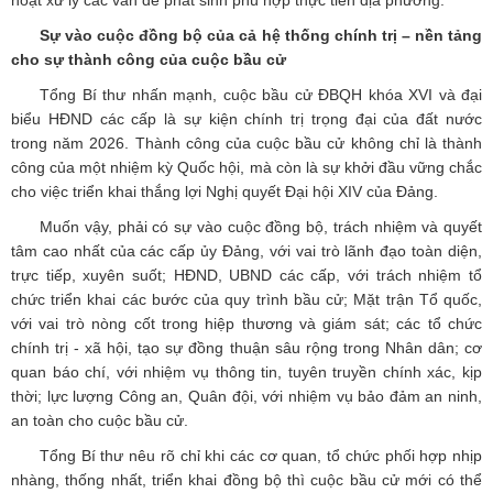
Sự vào cuộc đồng bộ của cả hệ thống chính trị – nền tảng
cho sự thành công của cuộc bầu cử
Tổng Bí thư nhấn mạnh, cuộc bầu cử ĐBQH khóa XVI và đại
biểu HĐND các cấp là sự kiện chính trị trọng đại của đất nước
trong năm 2026. Thành công của cuộc bầu cử không chỉ là thành
công của một nhiệm kỳ Quốc hội, mà còn là sự khởi đầu vững chắc
cho việc triển khai thắng lợi Nghị quyết Đại hội XIV của Đảng.
Muốn vậy, phải có sự vào cuộc đồng bộ, trách nhiệm và quyết
tâm cao nhất của các cấp ủy Đảng, với vai trò lãnh đạo toàn diện,
trực tiếp, xuyên suốt; HĐND, UBND các cấp, với trách nhiệm tổ
chức triển khai các bước của quy trình bầu cử; Mặt trận Tổ quốc,
với vai trò nòng cốt trong hiệp thương và giám sát; các tổ chức
chính trị - xã hội, tạo sự đồng thuận sâu rộng trong Nhân dân; cơ
quan báo chí, với nhiệm vụ thông tin, tuyên truyền chính xác, kịp
thời; lực lượng Công an, Quân đội, với nhiệm vụ bảo đảm an ninh,
an toàn cho cuộc bầu cử.
Tổng Bí thư nêu rõ chỉ khi các cơ quan, tổ chức phối hợp nhịp
nhàng, thống nhất, triển khai đồng bộ thì cuộc bầu cử mới có thể