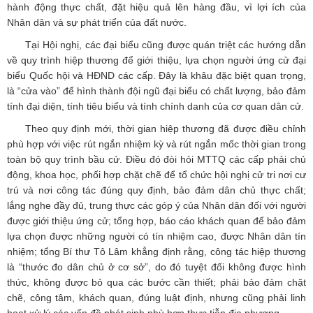
hành động thực chất, đặt hiệu quả lên hàng đầu, vì lợi ích của
Nhân dân và sự phát triển của đất nước.
Tại Hội nghị, các đại biểu cũng được quán triệt các hướng dẫn
về quy trình hiệp thương để giới thiệu, lựa chọn người ứng cử đại
biểu Quốc hội và HĐND các cấp. Đây là khâu đặc biệt quan trọng,
là “cửa vào” để hình thành đội ngũ đại biểu có chất lượng, bảo đảm
tính đại diện, tính tiêu biểu và tính chính danh của cơ quan dân cử.
Theo quy định mới, thời gian hiệp thương đã được điều chỉnh
phù hợp với việc rút ngắn nhiệm kỳ và rút ngắn mốc thời gian trong
toàn bộ quy trình bầu cử. Điều đó đòi hỏi MTTQ các cấp phải chủ
động, khoa học, phối hợp chặt chẽ để tổ chức hội nghị cử tri nơi cư
trú và nơi công tác đúng quy định, bảo đảm dân chủ thực chất;
lắng nghe đầy đủ, trung thực các góp ý của Nhân dân đối với người
được giới thiệu ứng cử; tổng hợp, báo cáo khách quan để bảo đảm
lựa chọn được những người có tín nhiệm cao, được Nhân dân tín
nhiệm; tổng Bí thư Tô Lâm khẳng định rằng, công tác hiệp thương
là “thước đo dân chủ ở cơ sở”, do đó tuyệt đối không được hình
thức, không được bỏ qua các bước cần thiết; phải bảo đảm chặt
chẽ, công tâm, khách quan, đúng luật định, nhưng cũng phải linh
hoạt xử lý các vấn đề phát sinh phù hợp thực tiễn địa phương.