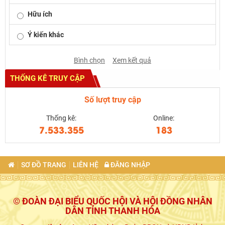
Hữu ích
Ý kiến khác
Bình chọn
Xem kết quả
THỐNG KÊ TRUY CẬP
Số lượt truy cập
Thống kê:
Online:
7.533.355
183
SƠ ĐỒ TRANG
LIÊN HỆ
ĐĂNG NHẬP
© ĐOÀN ĐẠI BIỂU QUỐC HỘI VÀ HỘI ĐỒNG NHÂN
DÂN TỈNH THANH HÓA