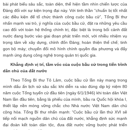
bài phát biểu sâu sắc, toàn diện, thể hiện tầm nhìn chiến lược của
Đảng đối với sự kiện trọng đại này. Với tinh thần “chuẩn bị tốt nhất
các điều kiện để tổ chức thành công cuộc bầu cử”, Tổng Bí thư
nhấn mạnh vai trò, ý nghĩa của cuộc bầu cử, đặt ra những yêu cầu
cao đối với toàn hệ thống chính trị, đặc biệt là trong bối cảnh đất
nước đang bước vào giai đoạn phát triển mới, với nhiều nhiệm vụ
trọng tâm về xây dựng, chỉnh đốn Đảng; hoàn thiện thể chế; tinh
gọn bộ máy; chuyển đổi mô hình chính quyền địa phương và đẩy
mạnh ứng dụng công nghệ trong quản trị quốc gia.
Khẳng định vị trí, tầm vóc của cuộc bầu cử trong tiến trình
dân chủ của đất nước
Theo Tổng Bí thư Tô Lâm, cuộc bầu cử lần này mang trong
mình dấu ấn lịch sử sâu sắc khi diễn ra vào đúng dịp kỷ niệm 80
năm cuộc Tổng tuyển cử đầu tiên (ngày 6/1/1946) khi toàn dân Việt
Nam lần đầu tiên, bằng lá phiếu của mình, bầu ra Quốc hội khóa I,
thiết lập nền móng vững chắc cho Nhà nước Việt Nam dân chủ
cộng hòa. Tổng Bí thư nhấn mạnh: “Cuộc bầu cử lần thứ XVI sẽ
tiếp nối mạch nguồn dân chủ của đất nước, khẳng định sức mạnh
đại đoàn kết toàn dân tộc, đưa đất nước vững bước phát triển