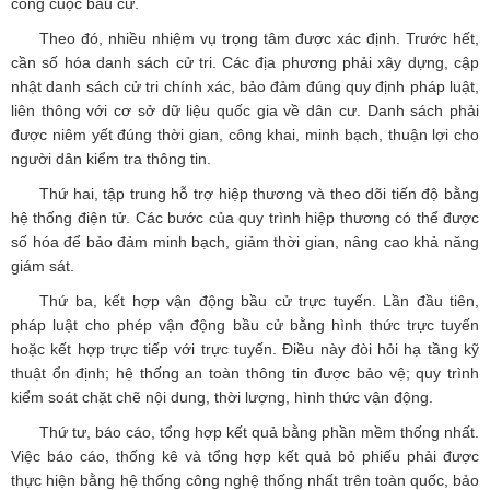
công cuộc bầu cử.
Theo đó, nhiều nhiệm vụ trọng tâm được xác định. Trước hết,
cần số hóa danh sách cử tri. Các địa phương phải xây dựng, cập
nhật danh sách cử tri chính xác, bảo đảm đúng quy định pháp luật,
liên thông với cơ sở dữ liệu quốc gia về dân cư. Danh sách phải
được niêm yết đúng thời gian, công khai, minh bạch, thuận lợi cho
người dân kiểm tra thông tin.
Thứ hai, tập trung hỗ trợ hiệp thương và theo dõi tiến độ bằng
hệ thống điện tử. Các bước của quy trình hiệp thương có thể được
số hóa để bảo đảm minh bạch, giảm thời gian, nâng cao khả năng
giám sát.
Thứ ba, kết hợp vận động bầu cử trực tuyến. Lần đầu tiên,
pháp luật cho phép vận động bầu cử bằng hình thức trực tuyến
hoặc kết hợp trực tiếp với trực tuyến. Điều này đòi hỏi hạ tầng kỹ
thuật ổn định; hệ thống an toàn thông tin được bảo vệ; quy trình
kiểm soát chặt chẽ nội dung, thời lượng, hình thức vận động.
Thứ tư, báo cáo, tổng hợp kết quả bằng phần mềm thống nhất.
Việc báo cáo, thống kê và tổng hợp kết quả bỏ phiếu phải được
thực hiện bằng hệ thống công nghệ thống nhất trên toàn quốc, bảo