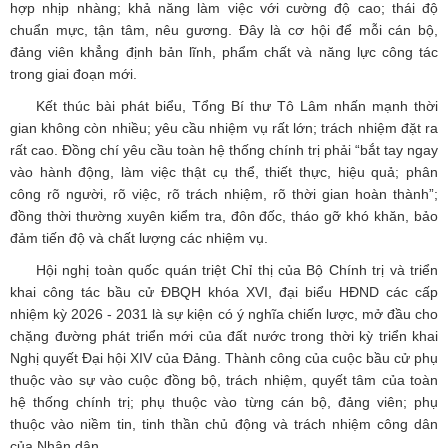
hợp nhịp nhàng; khả năng làm việc với cường độ cao; thái độ
chuẩn mực, tận tâm, nêu gương. Đây là cơ hội để mỗi cán bộ,
đảng viên khẳng định bản lĩnh, phẩm chất và năng lực công tác
trong giai đoạn mới.
Kết thúc bài phát biểu, Tổng Bí thư Tô Lâm nhấn mạnh thời
gian không còn nhiều; yêu cầu nhiệm vụ rất lớn; trách nhiệm đặt ra
rất cao. Đồng chí yêu cầu toàn hệ thống chính trị phải “bắt tay ngay
vào hành động, làm việc thật cụ thể, thiết thực, hiệu quả; phân
công rõ người, rõ việc, rõ trách nhiệm, rõ thời gian hoàn thành”;
đồng thời thường xuyên kiểm tra, đôn đốc, tháo gỡ khó khăn, bảo
đảm tiến độ và chất lượng các nhiệm vụ.
Hội nghị toàn quốc quán triệt Chỉ thị của Bộ Chính trị và triển
khai công tác bầu cử ĐBQH khóa XVI, đại biểu HĐND các cấp
nhiệm kỳ 2026 - 2031 là sự kiện có ý nghĩa chiến lược, mở đầu cho
chặng đường phát triển mới của đất nước trong thời kỳ triển khai
Nghị quyết Đại hội XIV của Đảng. Thành công của cuộc bầu cử phụ
thuộc vào sự vào cuộc đồng bộ, trách nhiệm, quyết tâm của toàn
hệ thống chính trị; phụ thuộc vào từng cán bộ, đảng viên; phụ
thuộc vào niềm tin, tinh thần chủ động và trách nhiệm công dân
của Nhân dân.