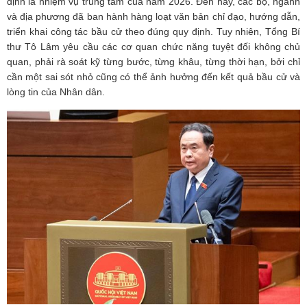
định là nhiệm vụ trung tâm của năm 2026. Đến nay, các bộ, ngành
và địa phương đã ban hành hàng loạt văn bản chỉ đạo, hướng dẫn,
triển khai công tác bầu cử theo đúng quy định. Tuy nhiên, Tổng Bí
thư Tô Lâm yêu cầu các cơ quan chức năng tuyệt đối không chủ
quan, phải rà soát kỹ từng bước, từng khâu, từng thời hạn, bởi chỉ
cần một sai sót nhỏ cũng có thể ảnh hưởng đến kết quả bầu cử và
lòng tin của Nhân dân.