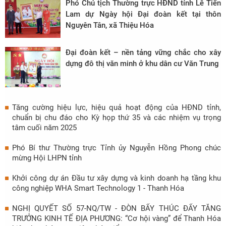
Phó Chủ tịch Thường trực HĐND tỉnh Lê Tiến
Lam dự Ngày hội Đại đoàn kết tại thôn
Nguyên Tân, xã Thiệu Hóa
Đại đoàn kết – nền tảng vững chắc cho xây
dựng đô thị văn minh ở khu dân cư Văn Trung
Tăng cường hiệu lực, hiệu quả hoạt động của HĐND tỉnh,
chuẩn bị chu đáo cho Kỳ họp thứ 35 và các nhiệm vụ trọng
tâm cuối năm 2025
Phó Bí thư Thường trực Tỉnh ủy Nguyễn Hồng Phong chúc
mừng Hội LHPN tỉnh
Khởi công dự án Đầu tư xây dựng và kinh doanh hạ tầng khu
công nghiệp WHA Smart Technology 1 - Thanh Hóa
NGHỊ QUYẾT SỐ 57-NQ/TW - ĐÒN BẨY THÚC ĐẨY TĂNG
TRƯỞNG KINH TẾ ĐỊA PHƯƠNG: “Cơ hội vàng” để Thanh Hóa