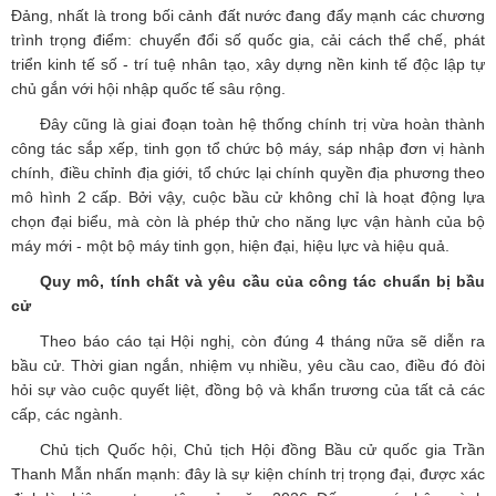
Đảng, nhất là trong bối cảnh đất nước đang đẩy mạnh các chương
trình trọng điểm: chuyển đổi số quốc gia, cải cách thể chế, phát
triển kinh tế số - trí tuệ nhân tạo, xây dựng nền kinh tế độc lập tự
chủ gắn với hội nhập quốc tế sâu rộng.
Đây cũng là giai đoạn toàn hệ thống chính trị vừa hoàn thành
công tác sắp xếp, tinh gọn tổ chức bộ máy, sáp nhập đơn vị hành
chính, điều chỉnh địa giới, tổ chức lại chính quyền địa phương theo
mô hình 2 cấp. Bởi vậy, cuộc bầu cử không chỉ là hoạt động lựa
chọn đại biểu, mà còn là phép thử cho năng lực vận hành của bộ
máy mới - một bộ máy tinh gọn, hiện đại, hiệu lực và hiệu quả.
Quy mô, tính chất và yêu cầu của công tác chuẩn bị bầu
cử
Theo báo cáo tại Hội nghị, còn đúng 4 tháng nữa sẽ diễn ra
bầu cử. Thời gian ngắn, nhiệm vụ nhiều, yêu cầu cao, điều đó đòi
hỏi sự vào cuộc quyết liệt, đồng bộ và khẩn trương của tất cả các
cấp, các ngành.
Chủ tịch Quốc hội, Chủ tịch Hội đồng Bầu cử quốc gia Trần
Thanh Mẫn nhấn mạnh: đây là sự kiện chính trị trọng đại, được xác