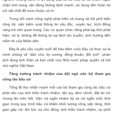
chặn tình trạng vận động không lành mạnh, sử dụng tiền hoặc lợi
ích vật chất để mua chuộc cử tri.
Trong bối cảnh công nghệ phát triển và mạng xã hội phổ biến
rộng rãi, việc kiểm soát thông tin xấu độc, xuyên tạc, kích động
càng trở nên quan trọng. Các cơ quan chức năng phải kịp thời phát
hiện, xử lý, không để thông tin sai lệch lan truyền, ảnh hưởng đến
niềm tin của Nhân dân.
Đây là yêu cầu xuyên suốt để bảo đảm cuộc bầu cử thực sự là
minh chứng về “dân chủ, kỷ cương, đồng thuận, đổi mới”, phản
ánh đúng tinh thần và bản chất của Nhà nước pháp quyền xã hội
chủ nghĩa Việt Nam.
Tăng cường trách nhiệm của đội ngũ cán bộ tham gia
công tác bầu cử
Tổng Bí thư nhấn mạnh mỗi cán bộ tham gia công tác bầu cử
phải nêu cao tinh thần trách nhiệm, tận tụy, liêm chính, đặt lợi ích
chung lên trên hết. Việc rút ngắn nhiệm kỳ và rút ngắn mốc thời
gian trong quy trình bầu cử khiến khối lượng công việc tăng, thời
gian gấp rút, đòi hỏi: sự chủ động; tinh thần trách nhiệm; sự phối