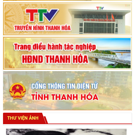
Bế mạc Kỳ họp thứ hai bốn, Hội đồng nhân dân
tỉnh khoá XVIII
THƯ VIỆN ẢNH