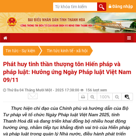
Đăng nhập
Tin tức - Sự kiện
Tin tức kinh tế - xã hội
Phát huy tinh thần thượng tôn Hiến pháp và
pháp luật: Hưởng ứng Ngày Pháp luật Việt Nam
09/11
Thứ Ba 04 Tháng Mười Một - 2025 17:38:00
156 lượt xem
100%
Thực hiện chỉ đạo của Chính phủ và hướng dẫn của Bộ
Tư pháp về tổ chức Ngày Pháp luật Việt Nam 2025, tỉnh
Thanh Hoá đã và đang triển khai đồng bộ nhiều hoạt động
hưởng ứng, nhằm tiếp tục khẳng định vai trò của Hiến pháp
và pháp luật trong quản lý Nhà nước, điều hành phát triển