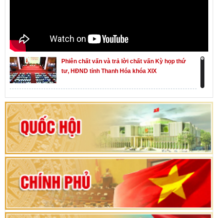
Phiên chất vấn và trả lời chất vấn Kỳ họp thứ
tư, HĐND tỉnh Thanh Hóa khóa XIX
Khai mạc kỳ họp thứ Nhất, Quốc hội khóa XVI
Hướng dẫn quy trình bỏ phiếu bầu cử ĐBQH
khoá XVI và đại biểu HĐND các cấp nhiệm kỳ
2026-2031
80 năm Quốc hội Việt Nam: vì lợi ích Nhân dân,
vì sự phát triển của đất nước
Bộ Chính trị duyệt nội dung Đại hội đại biểu