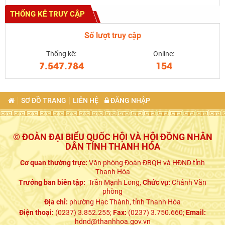
THỐNG KÊ TRUY CẬP
Số lượt truy cập
Thống kê:
Online:
7.547.784
154
SƠ ĐỒ TRANG
LIÊN HỆ
ĐĂNG NHẬP
© ĐOÀN ĐẠI BIỂU QUỐC HỘI VÀ HỘI ĐỒNG NHÂN
DÂN TỈNH THANH HÓA
Cơ quan thường trực:
Văn phòng Đoàn ĐBQH và HĐND tỉnh
Thanh Hóa
Trưởng ban biên tập:
Trần Mạnh Long,
Chức vụ:
Chánh Văn
phòng
Địa chỉ:
phường Hạc Thành, tỉnh Thanh Hóa
Điện thoại:
(0237) 3.852.255;
Fax:
(0237) 3.750.660;
Email:
hdnd@thanhhoa.gov.vn