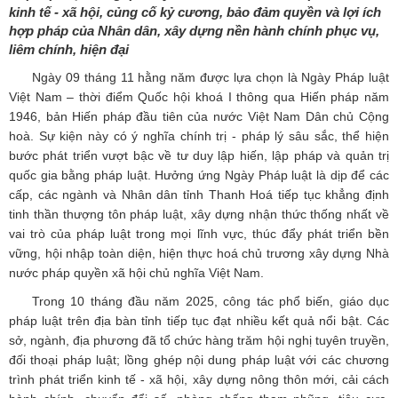
kinh tế - xã hội, củng cố kỷ cương, bảo đảm quyền và lợi ích
hợp pháp của Nhân dân, xây dựng nền hành chính phục vụ,
liêm chính, hiện đại
Ngày 09 tháng 11 hằng năm được lựa chọn là Ngày Pháp luật
Việt Nam – thời điểm Quốc hội khoá I thông qua Hiến pháp năm
1946, bản Hiến pháp đầu tiên của nước Việt Nam Dân chủ Cộng
hoà. Sự kiện này có ý nghĩa chính trị - pháp lý sâu sắc, thể hiện
bước phát triển vượt bậc về tư duy lập hiến, lập pháp và quản trị
quốc gia bằng pháp luật. Hưởng ứng Ngày Pháp luật là dịp để các
cấp, các ngành và Nhân dân tỉnh Thanh Hoá tiếp tục khẳng định
tinh thần thượng tôn pháp luật, xây dựng nhận thức thống nhất về
vai trò của pháp luật trong mọi lĩnh vực, thúc đẩy phát triển bền
vững, hội nhập toàn diện, hiện thực hoá chủ trương xây dựng Nhà
nước pháp quyền xã hội chủ nghĩa Việt Nam.
Trong 10 tháng đầu năm 2025, công tác phổ biến, giáo dục
pháp luật trên địa bàn tỉnh tiếp tục đạt nhiều kết quả nổi bật. Các
sở, ngành, địa phương đã tổ chức hàng trăm hội nghị tuyên truyền,
đối thoại pháp luật; lồng ghép nội dung pháp luật với các chương
trình phát triển kinh tế - xã hội, xây dựng nông thôn mới, cải cách