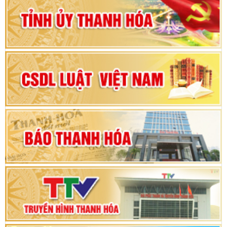
Đảng bộ tỉnh Thanh Hóa lần thứ XX, nhiệm kỳ
2025 - 2030
Đại hội đại biểu Đảng bộ xã Yên Thọ lần thứ I,
nhiệm kỳ 2025 – 2030
Đại hội Đảng bộ xã Yên Ninh lần thứ nhất,
nhiệm kỳ 2025 - 2030
Khai mạc Kỳ họp bất thường lần thứ 9, Quốc
hội khóa XV
Phiên thảo luận Kỳ họp thứ 24, HĐND tỉnh
Thanh Hóa khóa XVIII, nhiệm kỳ 2021 - 2026
Bế mạc Kỳ họp thứ hai bốn, Hội đồng nhân dân
tỉnh khoá XVIII