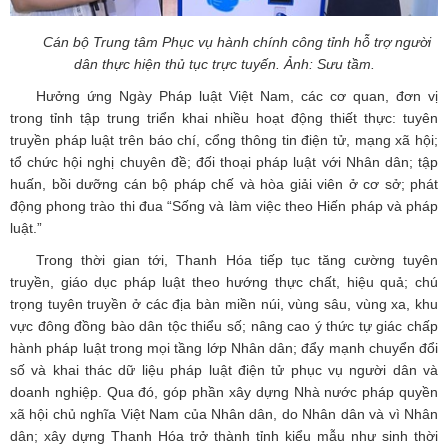
Cán bộ Trung tâm Phục vụ hành chính công tỉnh hỗ trợ người
dân thực hiện thủ tục trực tuyến. Ảnh: Sưu tầm.
Hưởng ứng Ngày Pháp luật Việt Nam, các cơ quan, đơn vị
trong tỉnh tập trung triển khai nhiều hoạt động thiết thực: tuyên
truyền pháp luật trên báo chí, cổng thông tin điện tử, mạng xã hội;
tổ chức hội nghị chuyên đề; đối thoại pháp luật với Nhân dân; tập
huấn, bồi dưỡng cán bộ pháp chế và hòa giải viên ở cơ sở; phát
động phong trào thi đua “Sống và làm việc theo Hiến pháp và pháp
luật.”
Trong thời gian tới, Thanh Hóa tiếp tục tăng cường tuyên
truyền, giáo dục pháp luật theo hướng thực chất, hiệu quả; chú
trọng tuyên truyền ở các địa bàn miền núi, vùng sâu, vùng xa, khu
vực đông đồng bào dân tộc thiểu số; nâng cao ý thức tự giác chấp
hành pháp luật trong mọi tầng lớp Nhân dân; đẩy mạnh chuyển đổi
số và khai thác dữ liệu pháp luật điện tử phục vụ người dân và
doanh nghiệp. Qua đó, góp phần xây dựng Nhà nước pháp quyền
xã hội chủ nghĩa Việt Nam của Nhân dân, do Nhân dân và vì Nhân
dân; xây dựng Thanh Hóa trở thành tỉnh kiểu mẫu như sinh thời