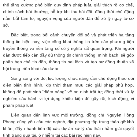
thể tăng cường phổ biến quy định pháp luật, giải thích rõ cơ chế,
chính sách bồi thường, hỗ trợ khi thu hồi đất; đồng thời chủ động
nắm bắt tâm tư, nguyện vọng của người dân để xử lý ngay từ cơ
sở.
Đặc biệt, trong bối cảnh chuyển đổi số và phát triển hạ tầng
thông tin hiện nay, việc công khai thông tin trên các phương tiện
truyền thông và nền tảng số có ý nghĩa rất quan trọng. Khi người
dân được tiếp cận đầy đủ thông tin chính thống, minh bạch, sẽ góp
phần hạn chế tin đồn, thông tin sai lệch và tạo sự đồng thuận xã
hội trong triển khai các dự án.
Song song với đó, lực lượng chức năng cần chủ động theo dõi
diễn biến tình hình, kịp thời tham mưu các giải pháp phù hợp,
không để phát sinh “điểm nóng” về an ninh trật tự; đồng thời xử lý
nghiêm các hành vi lợi dụng khiếu kiện để gây rối, kích động, vi
phạm pháp luật.
Liên quan đến lĩnh vực môi trường, đồng chí Nguyễn Hồng
Phong cũng yêu cầu các ngành, địa phương tập trung tháo gỡ khó
khăn, đẩy nhanh tiến độ các dự án xử lý rác thải nhằm giải quyết
tình trạng quá tải, ô nhiễm tại các bãi rác hiện nay.