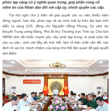
phức tạp càng có ý nghĩa quan trọng, góp phần củng cố
niềm tin của Nhân dân đối với cấp ủy, chính quyền các cấp.
Tại hội nghị cho ý kiến về giải quyết các vụ việc khiếu kiện
đông người, kéo dài, phức tạp về an ninh trật tự trên địa bàn tỉnh
diễn ra sáng 12/5, đồng chí Nguyễn Hồng Phong, Ủy viên dự
khuyết Trung ương Đảng, Phó Bí thư Thường trực Tỉnh ủy, Chủ tịch
HĐND tỉnh đã nhấn mạnh yêu cầu phải tập trung rà soát toàn bộ
các vụ việc, xem xét đầy đủ tình tiết, làm rõ bản chất vấn đề, xác
định rõ vai trò, trách nhiệm của từng chủ thể liên quan để giải quyết
dứt điểm.