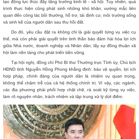
tạo động lực thúc đẩy tăng trưởng kinh tế - xã hội. Tuy nhiên, quá
trình thực hiện cũng phát sinh những khó khăn, vướng mắc liên
quan đến công tác bồi thường, hỗ trợ, tái định cư, môi trường sống
và sinh kế của người dân sau thu hồi đất.
Do đó, yêu cầu đặt ra không chỉ là giải quyết từng vụ việc cụ
thể, mà còn phải giải quyết trên tinh thần bảo đảm hài hòa lợi ích
giữa Nhà nước, doanh nghiệp và Nhân dân; lấy sự đồng thuận xã
hội làm nền tảng cho phát triển bền vững.
Tại hội nghị, đồng chí Phó Bí thư Thường trực Tỉnh ủy, Chủ tịch
HĐND tỉnh Nguyễn Hồng Phong khẳng định: bảo vệ quyền, lợi ích
hợp pháp, chính đáng của người dân là nhiệm vụ quan trọng,
không thể chậm trễ của cả hệ thống chính trị. Vì vậy, các ngành,
các địa phương phải phối hợp chặt chẽ, rà soát kỹ từng vụ việc,
làm rõ nguyên nhân, trách nhiệm và tập trung xử lý dứt điểm.