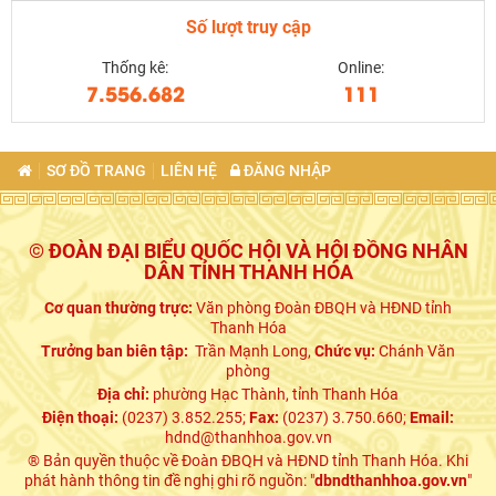
Số lượt truy cập
Thống kê:
Online:
7.556.682
111
SƠ ĐỒ TRANG
LIÊN HỆ
ĐĂNG NHẬP
© ĐOÀN ĐẠI BIỂU QUỐC HỘI VÀ HỘI ĐỒNG NHÂN
DÂN TỈNH THANH HÓA
Cơ quan thường trực:
Văn phòng Đoàn ĐBQH và HĐND tỉnh
Thanh Hóa
Trưởng ban biên tập:
Trần Mạnh Long,
Chức vụ:
Chánh Văn
phòng
Địa chỉ:
phường Hạc Thành, tỉnh Thanh Hóa
Điện thoại:
(0237) 3.852.255;
Fax:
(0237) 3.750.660;
Email:
hdnd@thanhhoa.gov.vn
® Bản quyền thuộc về Đoàn ĐBQH và HĐND tỉnh Thanh Hóa. Khi
phát hành thông tin đề nghị ghi rõ nguồn: "
dbndthanhhoa.gov.vn
"