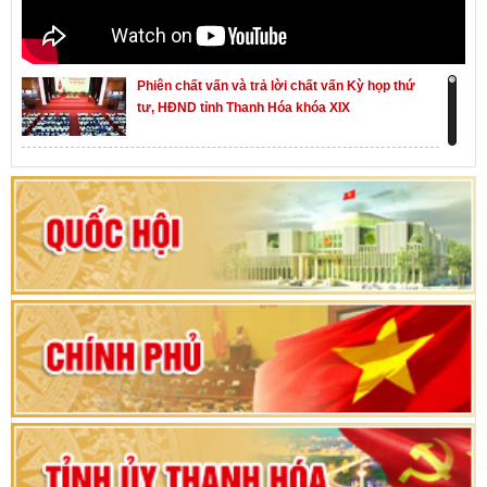
Phiên chất vấn và trả lời chất vấn Kỳ họp thứ
tư, HĐND tỉnh Thanh Hóa khóa XIX
Khai mạc kỳ họp thứ Nhất, Quốc hội khóa XVI
Hướng dẫn quy trình bỏ phiếu bầu cử ĐBQH
khoá XVI và đại biểu HĐND các cấp nhiệm kỳ
2026-2031
80 năm Quốc hội Việt Nam: vì lợi ích Nhân dân,
vì sự phát triển của đất nước
Bộ Chính trị duyệt nội dung Đại hội đại biểu
Đảng bộ tỉnh Thanh Hóa lần thứ XX, nhiệm kỳ
2025 - 2030