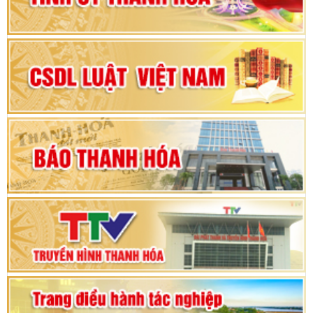
Đại hội đại biểu Đảng bộ xã Yên Thọ lần thứ I,
nhiệm kỳ 2025 – 2030
Đại hội Đảng bộ xã Yên Ninh lần thứ nhất,
nhiệm kỳ 2025 - 2030
Khai mạc Kỳ họp bất thường lần thứ 9, Quốc
hội khóa XV
Phiên thảo luận Kỳ họp thứ 24, HĐND tỉnh
Thanh Hóa khóa XVIII, nhiệm kỳ 2021 - 2026
Bế mạc Kỳ họp thứ hai bốn, Hội đồng nhân dân
tỉnh khoá XVIII