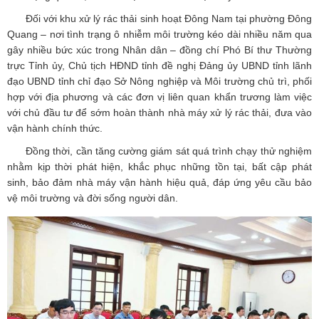
Đối với khu xử lý rác thải sinh hoạt Đông Nam tại phường Đông
Quang – nơi tình trạng ô nhiễm môi trường kéo dài nhiều năm qua
gây nhiều bức xúc trong Nhân dân – đồng chí Phó Bí thư Thường
trực Tỉnh ủy, Chủ tịch HĐND tỉnh đề nghị Đảng ủy UBND tỉnh lãnh
đạo UBND tỉnh chỉ đạo Sở Nông nghiệp và Môi trường chủ trì, phối
hợp với địa phương và các đơn vị liên quan khẩn trương làm việc
với chủ đầu tư để sớm hoàn thành nhà máy xử lý rác thải, đưa vào
vận hành chính thức.
Đồng thời, cần tăng cường giám sát quá trình chạy thử nghiệm
nhằm kịp thời phát hiện, khắc phục những tồn tại, bất cập phát
sinh, bảo đảm nhà máy vận hành hiệu quả, đáp ứng yêu cầu bảo
vệ môi trường và đời sống người dân.