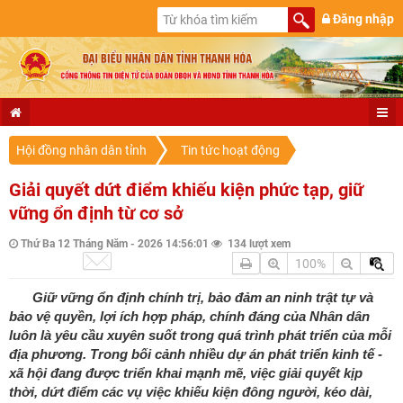
Đăng nhập
Hội đồng nhân dân tỉnh
Tin tức hoạt động
Giải quyết dứt điểm khiếu kiện phức tạp, giữ
vững ổn định từ cơ sở
Thứ Ba 12 Tháng Năm - 2026 14:56:01
134 lượt xem
100%
Giữ vững ổn định chính trị, bảo đảm an ninh trật tự và
bảo vệ quyền, lợi ích hợp pháp, chính đáng của Nhân dân
luôn là yêu cầu xuyên suốt trong quá trình phát triển của mỗi
địa phương. Trong bối cảnh nhiều dự án phát triển kinh tế -
xã hội đang được triển khai mạnh mẽ, việc giải quyết kịp
thời, dứt điểm các vụ việc khiếu kiện đông người, kéo dài,