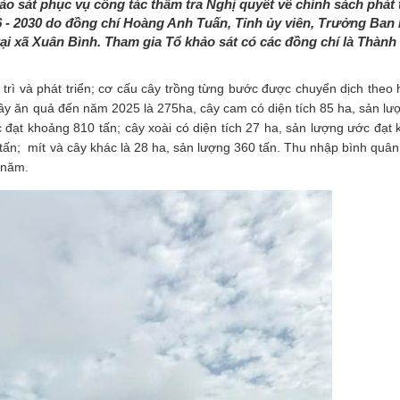
o sát phục vụ công tác thẩm tra Nghị quyết về chính sách phát 
26 - 2030 do đồng chí Hoàng Anh Tuấn, Tỉnh ủy viên, Trưởng Ban 
i xã Xuân Bình. Tham gia Tổ khảo sát có các đồng chí là Thành 
y trì và phát triển; cơ cấu cây trồng từng bước được chuyển dịch theo
ch cây ăn quả đến năm 2025 là 275ha, cây cam có diện tích 85 ha, sản l
c đạt khoảng 810 tấn; cây xoài có diện tích 27 ha, sản lượng ước đạt
 tấn; mít và cây khác là 28 ha, sản lượng 360 tấn. Thu nhập bình quân
/năm.