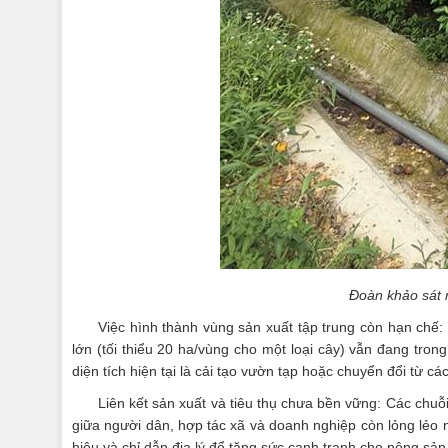
Đoàn khảo sát 
Việc hình thành vùng sản xuất tập trung còn hạn chế
lớn (tối thiểu 20 ha/vùng cho một loại cây) vẫn đang trong
diện tích hiện tại là cải tạo vườn tạp hoặc chuyển đổi từ
Liên kết sản xuất và tiêu thụ chưa bền vững: Các chuỗi 
giữa người dân, hợp tác xã và doanh nghiệp còn lỏng lẻo 
hiệu và chỉ dẫn địa lý để tăng sức cạnh tranh cho nông sả