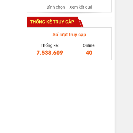
Bình chọn
Xem kết quả
THỐNG KÊ TRUY CẬP
Số lượt truy cập
Thống kê:
Online:
7.538.609
40