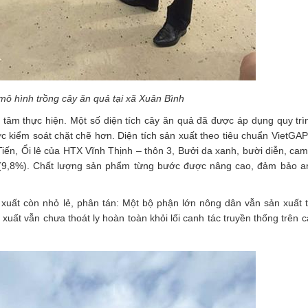
mô hình trồng cây ăn quả tại xã Xuân Bình
 tâm thực hiện. Một số diện tích cây ăn quả đã được áp dụng quy trì
 kiểm soát chặt chẽ hơn. Diện tích sản xuất theo tiêu chuẩn VietGAP
, Ổi lê của HTX Vĩnh Thịnh – thôn 3, Bưởi da xanh, bười diễn, cam
9,8%). Chất lượng sản phẩm từng bước được nâng cao, đảm bảo an
uất còn nhỏ lẻ, phân tán: Một bộ phận lớn nông dân vẫn sản xuất t
xuất vẫn chưa thoát ly hoàn toàn khỏi lối canh tác truyền thống trên c