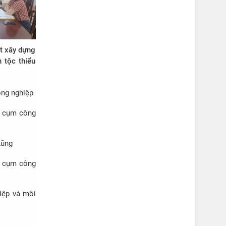
t xây dựng
n tộc thiểu
ông nghiệp
ác cụm công
Lũng
ác cụm công
iệp và môi