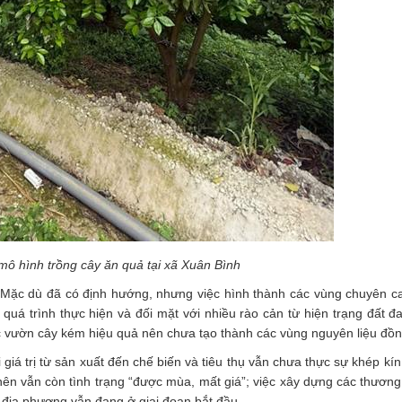
mô hình trồng cây ăn quả tại xã Xuân Bình
: Mặc dù đã có định hướng, nhưng việc hình thành các vùng chuyên 
 quá trình thực hiện và đối mặt với nhiều rào cản từ hiện trạng đất đ
 các vườn cây kém hiệu quả nên chưa tạo thành các vùng nguyên liệu đồn
giá trị từ sản xuất đến chế biến và tiêu thụ vẫn chưa thực sự khép kín
nên vẫn còn tình trạng “được mùa, mất giá”; việc xây dựng các thương
n địa phương vẫn đang ở giai đoạn bắt đầu.