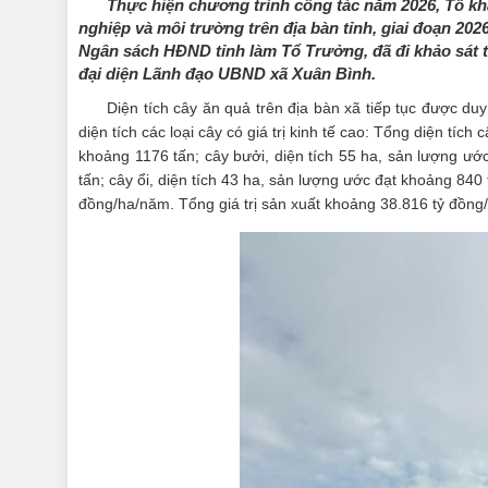
Thực hiện chương trình công tác năm 2026, Tổ khả
nghiệp và môi trường trên địa bàn tỉnh, giai đoạn 20
Ngân sách HĐND tỉnh làm Tổ Trưởng, đã đi khảo sát tạ
đại diện Lãnh đạo UBND xã Xuân Bình.
Diện tích cây ăn quả trên địa bàn xã tiếp tục được du
diện tích các loại cây có giá trị kinh tế cao: Tổng diện tí
khoảng 1176 tấn; cây bưởi, diện tích 55 ha, sản lượng ướ
tấn; cây ổi, diện tích 43 ha, sản lượng ước đạt khoảng 840
đồng/ha/năm. Tổng giá trị sản xuất khoảng 38.816 tỷ đồng