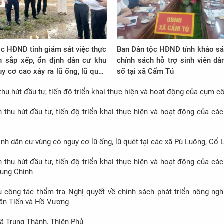
c HĐND tỉnh giám sát việc thực
Ban Dân tộc HĐND tỉnh khảo sá
n sắp xếp, ổn định dân cư khu
chính sách hỗ trợ sinh viên dâ
y cơ cao xảy ra lũ ống, lũ quét,
số tại xã Cẩm Tú
 trên địa bàn khu vực miền núi
thu hút đầu tư, tiến độ triển khai thực hiện và hoạt động của cụm c
ạch Quảng
 thu hút đầu tư, tiến độ triển khai thực hiện và hoạt động của c
nh dân cư vùng có nguy cơ lũ ống, lũ quét tại các xã Pù Luông, Cổ 
 thu hút đầu tư, tiến độ triển khai thực hiện và hoạt động của c
Trung Chính
 công tác thẩm tra Nghị quyết về chính sách phát triển nông ngh
 Tân Tiến và Hồ Vương
xã Trung Thành, Thiên Phủ