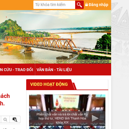
Đăng nhập
N CỨU - TRAO ĐỔI
VĂN BẢN - TÀI LIỆU
VIDEO HOẠT ĐỘNG
sách
h.
Phiên chất vấn và trả lời chất vấn Kỳ
họp thứ tư, HĐND tỉnh Thanh Hóa
khóa XIX