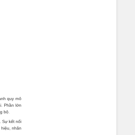
canh quy mô
ai. Phần lớn
g bộ.
. Sự kết nối
 hiệu, nhãn