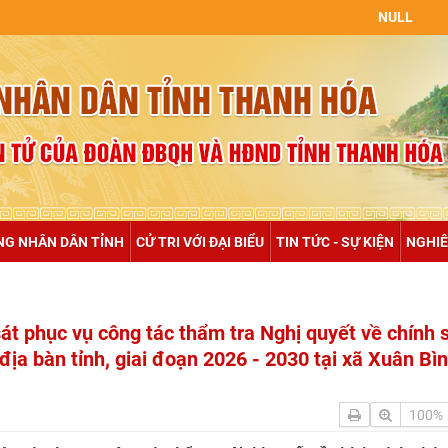
NULL
NG NHÂN DÂN TỈNH
CỬ TRI VỚI ĐẠI BIỂU
TIN TỨC - SỰ KIỆN
NGHIÊ
át phục vụ công tác thẩm tra Nghị quyết về chính 
địa bàn tỉnh, giai đoạn 2026 - 2030 tại xã Xuân Bìn
100%