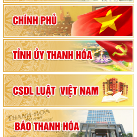
2026-2031
80 năm Quốc hội Việt Nam: vì lợi ích Nhân dân,
vì sự phát triển của đất nước
Bộ Chính trị duyệt nội dung Đại hội đại biểu
Đảng bộ tỉnh Thanh Hóa lần thứ XX, nhiệm kỳ
2025 - 2030
Đại hội đại biểu Đảng bộ xã Yên Thọ lần thứ I,
nhiệm kỳ 2025 – 2030
Đại hội Đảng bộ xã Yên Ninh lần thứ nhất,
nhiệm kỳ 2025 - 2030
Khai mạc Kỳ họp bất thường lần thứ 9, Quốc
hội khóa XV
Phiên thảo luận Kỳ họp thứ 24, HĐND tỉnh