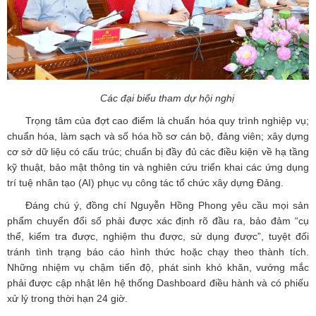
Các đại biểu tham dự hội nghị
Trọng tâm của đợt cao điểm là chuẩn hóa quy trình nghiệp vụ;
chuẩn hóa, làm sạch và số hóa hồ sơ cán bộ, đảng viên; xây dựng
cơ sở dữ liệu có cấu trúc; chuẩn bị đầy đủ các điều kiện về hạ tầng
kỹ thuật, bảo mật thông tin và nghiên cứu triển khai các ứng dụng
trí tuệ nhân tạo (AI) phục vụ công tác tổ chức xây dựng Đảng.
Đáng chú ý, đồng chí Nguyễn Hồng Phong yêu cầu mọi sản
phẩm chuyển đổi số phải được xác định rõ đầu ra, bảo đảm “cụ
thể, kiểm tra được, nghiệm thu được, sử dụng được”, tuyệt đối
tránh tình trạng báo cáo hình thức hoặc chạy theo thành tích.
Những nhiệm vụ chậm tiến độ, phát sinh khó khăn, vướng mắc
phải được cập nhật lên hệ thống Dashboard điều hành và có phiếu
xử lý trong thời hạn 24 giờ.