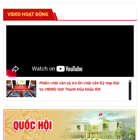
VIDEO HOẠT ĐỘNG
Phiên chất vấn và trả lời chất vấn Kỳ họp thứ
tư, HĐND tỉnh Thanh Hóa khóa XIX
Khai mạc kỳ họp thứ Nhất, Quốc hội khóa XVI
Hướng dẫn quy trình bỏ phiếu bầu cử ĐBQH
khoá XVI và đại biểu HĐND các cấp nhiệm kỳ