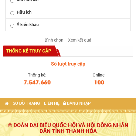
Hữu ích
Ý kiến khác
Bình chọn
Xem kết quả
THỐNG KÊ TRUY CẬP
Số lượt truy cập
Thống kê:
Online:
7.547.660
100
SƠ ĐỒ TRANG
LIÊN HỆ
ĐĂNG NHẬP
© ĐOÀN ĐẠI BIỂU QUỐC HỘI VÀ HỘI ĐỒNG NHÂN
DÂN TỈNH THANH HÓA