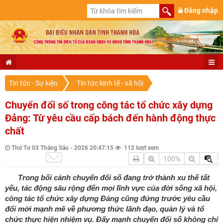
Đăng nhập
Tin tức - Sự kiện
Tin tức kinh tế - xã hội
Chuyển đổi số trong công tác tổ chức xây dựng
Đảng: Từ yêu cầu cấp bách đến hành động thực
chất
Thứ Tư 03 Tháng Sáu - 2026 20:47:15
112 lượt xem
100%
Trong bối cảnh chuyển đổi số đang trở thành xu thế tất
yếu, tác động sâu rộng đến mọi lĩnh vực của đời sống xã hội,
công tác tổ chức xây dựng Đảng cũng đứng trước yêu cầu
đổi mới mạnh mẽ về phương thức lãnh đạo, quản lý và tổ
chức thực hiện nhiệm vụ. Đẩy mạnh chuyển đổi số không chỉ