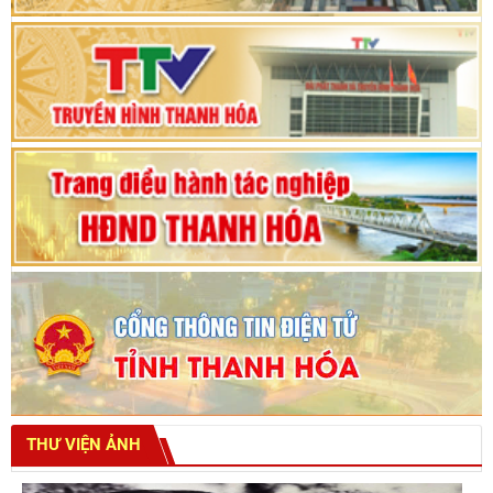
Thanh Hóa khóa XVIII, nhiệm kỳ 2021 - 2026
Bế mạc Kỳ họp thứ hai bốn, Hội đồng nhân dân
tỉnh khoá XVIII
THƯ VIỆN ẢNH