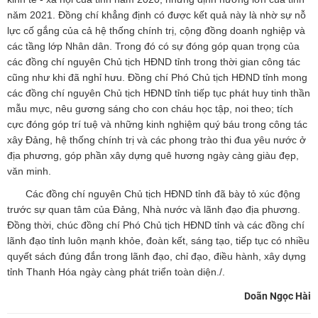
năm 2021. Đồng chí khẳng định có được kết quả này là nhờ sự nỗ
lực cố gắng của cả hệ thống chính trị, cộng đồng doanh nghiệp và
các tầng lớp Nhân dân. Trong đó có sự đóng góp quan trọng của
các đồng chí nguyên Chủ tịch HĐND tỉnh trong thời gian công tác
cũng như khi đã nghỉ hưu. Đồng chí Phó Chủ tịch HĐND tỉnh mong
các đồng chí nguyên Chủ tịch HĐND tỉnh tiếp tục phát huy tinh thần
mẫu mực, nêu gương sáng cho con cháu học tập, noi theo; tích
cực đóng góp trí tuệ và những kinh nghiệm quý báu trong công tác
xây Đảng, hệ thống chính trị và các phong trào thi đua yêu nước ở
địa phương, góp phần xây dựng quê hương ngày càng giàu đẹp,
văn minh.
Các đồng chí nguyên Chủ tịch HĐND tỉnh đã bày tỏ xúc động
trước sự quan tâm của Đảng, Nhà nước và lãnh đạo địa phương.
Đồng thời, chúc đồng chí Phó Chủ tịch HĐND tỉnh và các đồng chí
lãnh đạo tỉnh luôn mạnh khỏe, đoàn kết, sáng tạo, tiếp tục có nhiều
quyết sách đúng đắn trong lãnh đạo, chỉ đạo, điều hành, xây dựng
tỉnh Thanh Hóa ngày càng phát triển toàn diện./.
Doãn Ngọc Hài