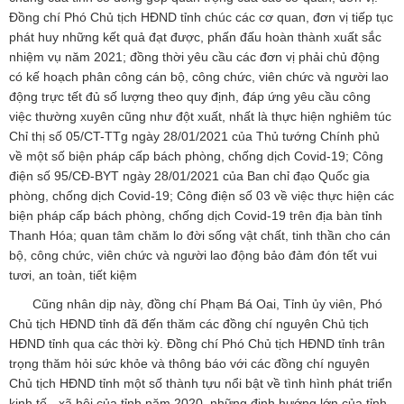
Đồng chí Phó Chủ tịch HĐND tỉnh chúc các cơ quan, đơn vị tiếp tục
phát huy những kết quả đạt được, phấn đấu hoàn thành xuất sắc
nhiệm vụ năm 2021; đồng thời yêu cầu các đơn vị phải chủ động
có kế hoạch phân công cán bộ, công chức, viên chức và người lao
động trực tết đủ số lượng theo quy định, đáp ứng yêu cầu công
việc thường xuyên cũng như đột xuất, nhất là thực hiện nghiêm túc
Chỉ thị số 05/CT-TTg ngày 28/01/2021 của Thủ tướng Chính phủ
về một số biện pháp cấp bách phòng, chống dịch Covid-19; Công
điện số 95/CĐ-BYT ngày 28/01/2021 của Ban chỉ đạo Quốc gia
phòng, chống dịch Covid-19; Công điện số 03 về việc thực hiện các
biện pháp cấp bách phòng, chống dịch Covid-19 trên địa bàn tỉnh
Thanh Hóa; quan tâm chăm lo đời sống vật chất, tinh thần cho cán
bộ, công chức, viên chức và người lao động bảo đảm đón tết vui
tươi, an toàn, tiết kiệm
Cũng nhân dịp này, đồng chí Phạm Bá Oai, Tỉnh ủy viên, Phó
Chủ tịch HĐND tỉnh đã đến thăm các đồng chí nguyên Chủ tịch
HĐND tỉnh qua các thời kỳ. Đồng chí Phó Chủ tịch HĐND tỉnh trân
trọng thăm hỏi sức khỏe và thông báo với các đồng chí nguyên
Chủ tịch HĐND tỉnh một số thành tựu nổi bật về tình hình phát triển
kinh tế - xã hội của tỉnh năm 2020, những định hướng lớn của tỉnh