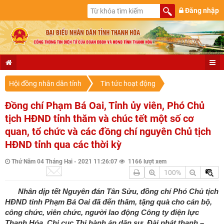
Đăng nhập
Hội đồng nhân dân tỉnh
Tin tức hoạt động
Đồng chí Phạm Bá Oai, Tỉnh ủy viên, Phó Chủ
tịch HĐND tỉnh thăm và chúc tết một số cơ
quan, tổ chức và các đồng chí nguyên Chủ tịch
HĐND tỉnh qua các thời kỳ
Thứ Năm 04 Tháng Hai - 2021 11:26:07
1166 lượt xem
100%
Nhân dịp tết Nguyên đán Tân Sửu, đồng chí Phó Chủ tịch
HĐND tỉnh Phạm Bá Oai đã đến thăm, tặng quà cho cán bộ,
công chức, viên chức, người lao động Công ty điện lực
Thanh Hóa, Chi cục Thi hành án dân sự, Đài phát thanh –