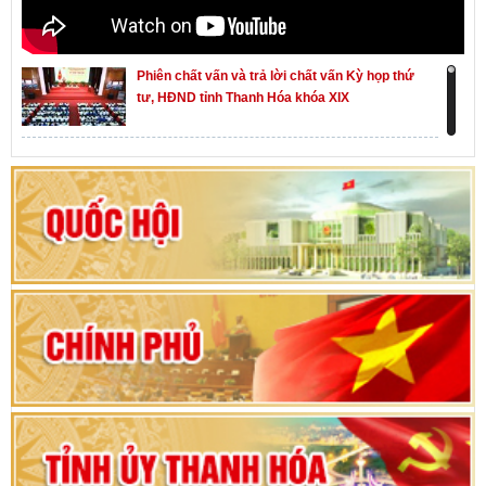
Phiên chất vấn và trả lời chất vấn Kỳ họp thứ
tư, HĐND tỉnh Thanh Hóa khóa XIX
Khai mạc kỳ họp thứ Nhất, Quốc hội khóa XVI
Hướng dẫn quy trình bỏ phiếu bầu cử ĐBQH
khoá XVI và đại biểu HĐND các cấp nhiệm kỳ
2026-2031
80 năm Quốc hội Việt Nam: vì lợi ích Nhân dân,
vì sự phát triển của đất nước
Bộ Chính trị duyệt nội dung Đại hội đại biểu
Đảng bộ tỉnh Thanh Hóa lần thứ XX, nhiệm kỳ
2025 - 2030