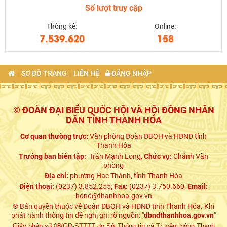
Số lượt truy cập
Thống kê:
Online:
7.539.620
158
SƠ ĐỒ TRANG
LIÊN HỆ
ĐĂNG NHẬP
© ĐOÀN ĐẠI BIỂU QUỐC HỘI VÀ HỘI ĐỒNG NHÂN
DÂN TỈNH THANH HÓA
Cơ quan thường trực:
Văn phòng Đoàn ĐBQH và HĐND tỉnh
Thanh Hóa
Trưởng ban biên tập:
Trần Mạnh Long,
Chức vụ:
Chánh Văn
phòng
Địa chỉ:
phường Hạc Thành, tỉnh Thanh Hóa
Điện thoại:
(0237) 3.852.255;
Fax:
(0237) 3.750.660;
Email:
hdnd@thanhhoa.gov.vn
® Bản quyền thuộc về Đoàn ĐBQH và HĐND tỉnh Thanh Hóa. Khi
phát hành thông tin đề nghị ghi rõ nguồn: "
dbndthanhhoa.gov.vn
"
Giấy phép số 08/GP-STTTT do Sở Thông tin và Truyền thông Thanh