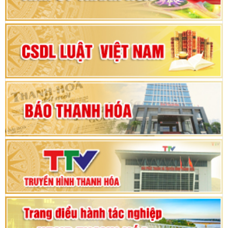
Đại hội đại biểu Đảng bộ xã Yên Thọ lần thứ I,
nhiệm kỳ 2025 – 2030
Đại hội Đảng bộ xã Yên Ninh lần thứ nhất,
nhiệm kỳ 2025 - 2030
Khai mạc Kỳ họp bất thường lần thứ 9, Quốc
hội khóa XV
Phiên thảo luận Kỳ họp thứ 24, HĐND tỉnh
Thanh Hóa khóa XVIII, nhiệm kỳ 2021 - 2026
Bế mạc Kỳ họp thứ hai bốn, Hội đồng nhân dân
tỉnh khoá XVIII