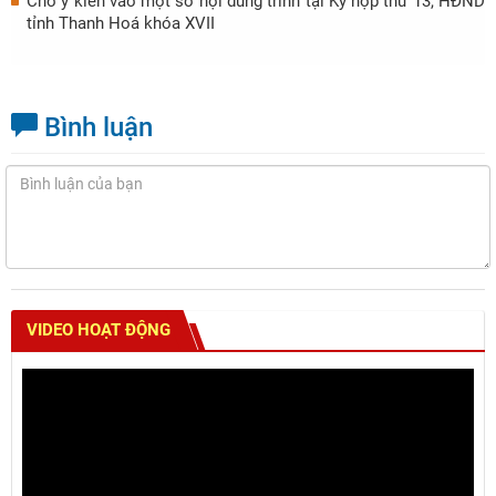
Cho ý kiến vào một số nội dung trình tại Kỳ họp thứ 13, HĐND
tỉnh Thanh Hoá khóa XVII
Bình luận
VIDEO HOẠT ĐỘNG