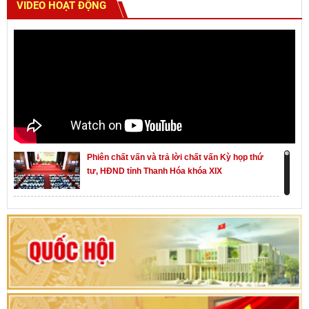
VIDEO HOẠT ĐỘNG
Phiên chất vấn và trả lời chất vấn Kỳ họp thứ
tư, HĐND tỉnh Thanh Hóa khóa XIX
Khai mạc kỳ họp thứ Nhất, Quốc hội khóa XVI
Hướng dẫn quy trình bỏ phiếu bầu cử ĐBQH
khoá XVI và đại biểu HĐND các cấp nhiệm kỳ
2026-2031