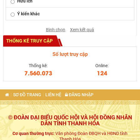
Hữu ích
Ý kiến khác
Bình chọn
Xem kết quả
THỐNG KÊ TRUY CẬP
Số lượt truy cập
Thống kê:
Online:
7.560.073
124
SƠ ĐỒ TRANG
LIÊN HỆ
ĐĂNG NHẬP
© ĐOÀN ĐẠI BIỂU QUỐC HỘI VÀ HỘI ĐỒNG NHÂN
DÂN TỈNH THANH HÓA
Cơ quan thường trực:
Văn phòng Đoàn ĐBQH và HĐND tỉnh
Thanh Hóa