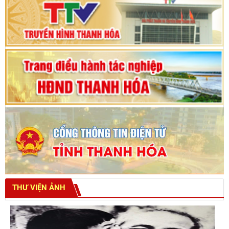
Bế mạc Kỳ họp thứ hai bốn, Hội đồng nhân dân
tỉnh khoá XVIII
THƯ VIỆN ẢNH