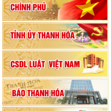
80 năm Quốc hội Việt Nam: vì lợi ích Nhân dân,
vì sự phát triển của đất nước
Bộ Chính trị duyệt nội dung Đại hội đại biểu
Đảng bộ tỉnh Thanh Hóa lần thứ XX, nhiệm kỳ
2025 - 2030
Đại hội đại biểu Đảng bộ xã Yên Thọ lần thứ I,
nhiệm kỳ 2025 – 2030
Đại hội Đảng bộ xã Yên Ninh lần thứ nhất,
nhiệm kỳ 2025 - 2030
Khai mạc Kỳ họp bất thường lần thứ 9, Quốc
hội khóa XV
Phiên thảo luận Kỳ họp thứ 24, HĐND tỉnh
Thanh Hóa khóa XVIII, nhiệm kỳ 2021 - 2026