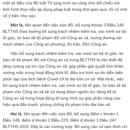
một số điều của Bộ luật Tố tụng hình sự cũng như đối chiếu với
tình hình thực tiễn áp dụng pháp luật trong thời gian qua, tôi có một
số ý kiến như sau:
Một là,
liên quan đến việc sửa đổi, bổ sung khoản 3 Điều 146
BLTTHS theo hướng bổ sung trách nhiệm kiểm tra, xác minh sơ bộ
tố giác, tin báo về tội phạm đối với Công an xã, tương đương với
trách nhiệm của Công an phường, thị trấn, Đồn Công an.
Việc bổ sung trách nhiệm kiểm tra, xác minh sơ bộ tố giác, tin
báo về tội phạm đối với Công an xã trong BLTTHS là cần thiết để
tăng cường vai trò của Công an xã; góp phần giải quyết khó khăn,
vướng mắc trong hoạt động khởi tố, điều tra hình sự do diễn biến
phức tạp của dịch bệnh Covid-19 từ địa bàn cơ sở. Mặt khác, việc
bổ sung trách nhiệm kiểm tra, xác minh sơ bộ tố giác, tin báo về tội
phạm cho Công an xã sẽ sử dụng được nguồn lực đáng kể từ
Công an xã trong hoạt động tố tụng hình sự góp phần nâng cao
hiệu quả đấu tranh, phòng chống tội phạm trên địa bàn xã.
Hai
là
,
liên quan đến việc sửa đổi, bổ sung điểm c khoản 1
Điều 148, điểm d khoản 1 Điều 229, điểm d khoản 1 Điều 247
BLTTHS 2015. Đây là các trường hợp: Bổ sung căn cứ tạm đình chỉ