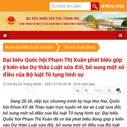
Đăng nhập
Đoàn đại biểu Quốc hội tỉnh
Tin tức hoạt động
Đại biểu Quốc hội Phạm Thị Xuân phát biểu góp
ý kiến vào Dự thảo Luật sửa đổi, bổ sung một số
điều của Bộ luật Tố tụng hình sự
Thứ Ba 26 Tháng Mười - 2021 07:55:30
1076 lượt xem
100%
Sáng 25-10, tiếp tục chương trình kỳ họp thứ Hai, Quốc
hội Khóa XV đã Thảo luận trực tuyến về dự án Luật sửa đổi,
bổ sung một số điều của Bộ luật Tố tụng hình sự. Đại biểu
Quốc hội Phạm Thị Xuân đã có bài phát biểu đóng góp ý kiến
vào Dự thảo Luật sửa đổi, bổ sung một số điều của Bộ luật