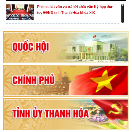
Phiên chất vấn và trả lời chất vấn Kỳ họp thứ
tư, HĐND tỉnh Thanh Hóa khóa XIX
Khai mạc kỳ họp thứ Nhất, Quốc hội khóa XVI
Hướng dẫn quy trình bỏ phiếu bầu cử ĐBQH
khoá XVI và đại biểu HĐND các cấp nhiệm kỳ
2026-2031
80 năm Quốc hội Việt Nam: vì lợi ích Nhân dân,
vì sự phát triển của đất nước
Bộ Chính trị duyệt nội dung Đại hội đại biểu
Đảng bộ tỉnh Thanh Hóa lần thứ XX, nhiệm kỳ
2025 - 2030
Đại hội đại biểu Đảng bộ xã Yên Thọ lần thứ I,
nhiệm kỳ 2025 – 2030