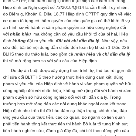
định CPTPP, bảo đảm đúng lộ trình thực hiện các cam kết trong
Hiệp định tại Nghị quyết số 72/2018/QH14 là cần thiết. Tuy nhiên,
do Điểm g, Khoản 6, Điều 18.77 Hiệp định CPTPP quy định về việc
cơ quan tố tụng có thẩm quyền của các quốc gia có thể khởi tố vụ
án hình sự về hành vi xâm phạm quyền sở hữu công nghiệp đối
với
nhãn hiệu
mà không cần có yêu cầu khởi tố của bị hại, Hiệp
định
không
đặt ra yêu cầu
đối với chỉ dẫn địa lý
. Như vậy, nếu
sửa đổi, bãi bỏ nội dung dẫn chiếu đến toàn bộ khoản 1 Điều 226
BLHS theo dự thảo luật, bao gồm cả
nhãn hiệu
và
chỉ dẫn địa lý
thì sẽ mở rộng hơn so với yêu cầu của Hiệp định.
Do dự án Luật được xây dựng theo trình tự, thủ tục rút gọn nên
chỉ sửa đổi BLTTHS theo hướng thực hiện đúng cam kết, đúng
phạm vi yêu cầu của Hiệp định về hành vi xâm phạm quyền sở hữu
công nghiệp đối với nhãn hiệu, không mở rộng đối với hành vi xâm
phạm quyền sở hữu công nghiệp đối với chỉ dẫn địa lý. Trong
trường hợp mở rộng đến các nội dung khác ngoài cam kết trong
Hiệp định như trên thì để bảo đảm sự thận trọng, chính xác, đáp
ứng yêu cầu của thực tiễn, các cơ quan, Bộ ngành có liên quan
phải tiến hành tổng kết thực tiễn thi hành Bộ luật tố tụng hình sự;
tiến hành nghiên cứu, đánh giá đầy đủ, chi tiết theo đúng yêu cầu