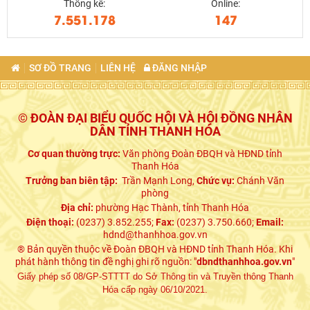
Thống kê:
Online:
7.551.178
147
SƠ ĐỒ TRANG
LIÊN HỆ
ĐĂNG NHẬP
© ĐOÀN ĐẠI BIỂU QUỐC HỘI VÀ HỘI ĐỒNG NHÂN
DÂN TỈNH THANH HÓA
Cơ quan thường trực:
Văn phòng Đoàn ĐBQH và HĐND tỉnh
Thanh Hóa
Trưởng ban biên tập:
Trần Mạnh Long,
Chức vụ:
Chánh Văn
phòng
Địa chỉ:
phường Hạc Thành, tỉnh Thanh Hóa
Điện thoại:
(0237) 3.852.255;
Fax:
(0237) 3.750.660;
Email:
hdnd@thanhhoa.gov.vn
® Bản quyền thuộc về Đoàn ĐBQH và HĐND tỉnh Thanh Hóa. Khi
phát hành thông tin đề nghị ghi rõ nguồn: "
dbndthanhhoa.gov.vn
"
Giấy phép số 08/GP-STTTT do Sở Thông tin và Truyền thông Thanh
Hóa cấp ngày 06/10/2021.