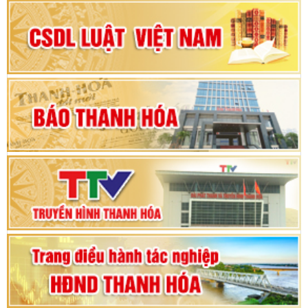
Đại hội Đảng bộ xã Yên Ninh lần thứ nhất,
nhiệm kỳ 2025 - 2030
Khai mạc Kỳ họp bất thường lần thứ 9, Quốc
hội khóa XV
Phiên thảo luận Kỳ họp thứ 24, HĐND tỉnh
Thanh Hóa khóa XVIII, nhiệm kỳ 2021 - 2026
Bế mạc Kỳ họp thứ hai bốn, Hội đồng nhân dân
tỉnh khoá XVIII