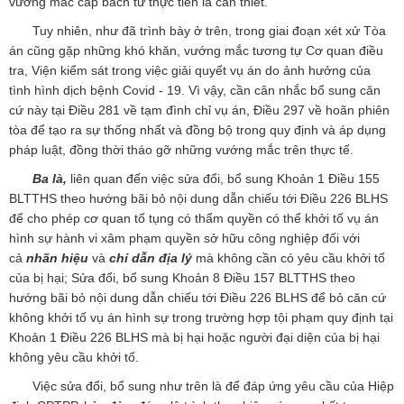
vướng mắc cấp bách từ thực tiễn là cần thiết.
Tuy nhiên, như đã trình bày ở trên, trong giai đoạn xét xử Tòa
án cũng gặp những khó khăn, vướng mắc tương tự Cơ quan điều
tra, Viện kiểm sát trong việc giải quyết vụ án do ảnh hưởng của
tình hình dịch bệnh Covid - 19. Vì vậy, cần cân nhắc bổ sung căn
cứ này tại Điều 281 về tạm đình chỉ vụ án, Điều 297 về hoãn phiên
tòa để tạo ra sự thống nhất và đồng bộ trong quy định và áp dụng
pháp luật, đồng thời tháo gỡ những vướng mắc trên thực tế.
Ba là,
liên quan đến việc sửa đổi, bổ sung Khoản 1 Điều 155
BLTTHS theo hướng bãi bỏ nội dung dẫn chiếu tới Điều 226 BLHS
để cho phép cơ quan tố tụng có thẩm quyền có thể khởi tố vụ án
hình sự hành vi xâm phạm quyền sở hữu công nghiệp đối với
cả
nhãn hiệu
và
chỉ dẫn địa lý
mà không cần có yêu cầu khởi tố
của bị hại; Sửa đổi, bổ sung Khoản 8 Điều 157 BLTTHS theo
hướng bãi bỏ nội dung dẫn chiếu tới Điều 226 BLHS để bỏ căn cứ
không khởi tố vụ án hình sự trong trường hợp tội phạm quy định tại
Khoản 1 Điều 226 BLHS mà bị hại hoặc người đại diện của bị hại
không yêu cầu khởi tố.
Việc sửa đổi, bổ sung như trên là để đáp ứng yêu cầu của Hiệp