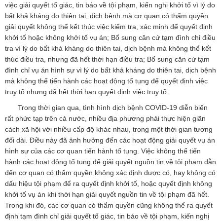
việc giải quyết tố giác, tin báo về tội phạm, kiến nghị khởi tố vì lý do
bất khả kháng do thiên tai, dịch bệnh mà cơ quan có thẩm quyền
giải quyết không thể kết thúc việc kiểm tra, xác minh để quyết định
khởi tố hoặc không khởi tố vụ án; Bổ sung căn cứ tạm đình chỉ điều
tra vì lý do bất khả kháng do thiên tai, dịch bệnh mà không thể kết
thúc điều tra, nhưng đã hết thời hạn điều tra; Bổ sung căn cứ tạm
đình chỉ vụ án hình sự vì lý do bất khả kháng do thiên tai, dịch bệnh
mà không thể tiến hành các hoạt động tố tụng để quyết định việc
truy tố nhưng đã hết thời hạn quyết định việc truy tố.
Trong thời gian qua, tình hình dịch bệnh COVID-19 diễn biến
rất phức tạp trên cả nước, nhiều địa phương phải thực hiện giãn
cách xã hội với nhiều cấp độ khác nhau, trong một thời gian tương
đối dài. Điều này đã ảnh hưởng đến các hoạt động giải quyết vụ án
hình sự của các cơ quan tiến hành tố tụng. Việc không thể tiến
hành các hoạt động tố tụng để giải quyết nguồn tin về tội phạm dẫn
đến cơ quan có thẩm quyền không xác định được có, hay không có
dấu hiệu tội phạm để ra quyết định khởi tố, hoặc quyết định không
khởi tố vụ án khi thời hạn giải quyết nguồn tin về tội phạm đã hết.
Trong khi đó, các cơ quan có thẩm quyền cũng không thể ra quyết
định tạm đình chỉ giải quyết tố giác, tin báo về tội phạm, kiến nghị