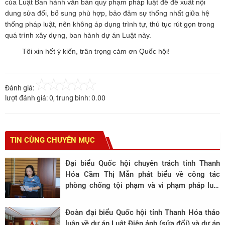
của Luật Ban hành văn bản quy phạm pháp luật để đề xuất nội
dung sửa đổi, bổ sung phù hợp, bảo đảm sự thống nhất giữa hệ
thống pháp luật, nên không áp dụng trình tự, thủ tục rút gọn trong
quá trình xây dựng, ban hành dự án Luật này.
Tôi xin hết ý kiến, trân trọng cảm ơn Quốc hội!
Đánh giá:
lượt đánh giá:
0
, trung bình:
0.00
TIN CÙNG CHUYÊN MỤC
Đại biểu Quốc hội chuyên trách tỉnh Thanh
Hóa Cầm Thị Mẫn phát biểu về công tác
phòng chống tội phạm và vi phạm pháp luật
tại kỳ họp thứ 2 Quốc hội khóa XV
Đoàn đại biểu Quốc hội tỉnh Thanh Hóa thảo
luận về dự án Luật Điện ảnh (sửa đổi) và dự án