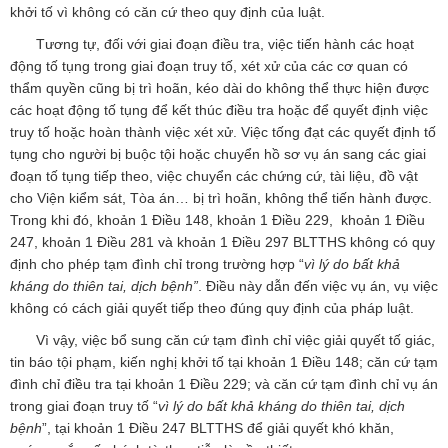
khởi tố vì không có căn cứ theo quy định của luật.
Tương tự, đối với giai đoạn điều tra, việc tiến hành các hoạt
động tố tụng trong giai đoạn truy tố, xét xử của các cơ quan có
thẩm quyền cũng bị trì hoãn, kéo dài do không thể thực hiện được
các hoạt động tố tụng để kết thúc điều tra hoặc để quyết định việc
truy tố hoặc hoàn thành việc xét xử. Việc tống đạt các quyết định tố
tụng cho người bị buộc tội hoặc chuyển hồ sơ vụ án sang các giai
đoạn tố tụng tiếp theo, việc chuyển các chứng cứ, tài liệu, đồ vật
cho Viện kiểm sát, Tòa án… bị trì hoãn, không thể tiến hành được.
Trong khi đó, khoản 1 Điều 148, khoản 1 Điều 229, khoản 1 Điều
247, khoản 1 Điều 281 và khoản 1 Điều 297 BLTTHS không có quy
định cho phép tạm đình chỉ trong trường hợp “
vì lý do bất khả
kháng do thiên tai, dịch bệnh”
. Điều này dẫn đến việc vụ án, vụ việc
không có cách giải quyết tiếp theo đúng quy định của pháp luật.
Vì vậy, việc bổ sung căn cứ tạm đình chỉ việc giải quyết tố giác,
tin báo tội phạm, kiến nghị khởi tố tại khoản 1 Điều 148; căn cứ tạm
đình chỉ điều tra tại khoản 1 Điều 229; và căn cứ tạm đình chỉ vụ án
trong giai đoạn truy tố “
vì lý do bất khả kháng do thiên tai, dịch
bệnh
”, tại khoản 1 Điều 247 BLTTHS để giải quyết khó khăn,