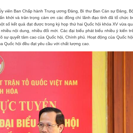
g, Ủy viên Ban Chấp hành Trung ương Đảng, Bí thư Ban Cán sự Đảng, B
n khởi và trân trọng cảm ơn các đồng chí lãnh đạo tỉnh đã tổ chức b
một số kết quả đạt được trong kỳ họp thứ hai Quốc hội khóa XV vừa qu
i nhiều nội dung, nhiều đổi mới. Các đại biểu phát biểu nhiều ý kiến tr
n rõ sự quyết tâm cao của Quốc hội, Chính phủ. Hoạt động của Quốc hộ
a Quốc hội đều đạt yêu cầu với chất lượng cao.