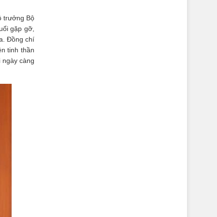
ộ trưởng Bộ
uổi gặp gỡ,
a. Đồng chí
ên tinh thần
i ngày càng