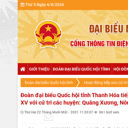
Thứ 5 Ngày 6/8/2026
GIỚI THIỆU
ĐOÀN ĐẠI BIỂU QUỐC HỘI TỈNH
HỘI ĐỒ
Đoàn đại biểu Quốc hội tỉnh
Hoạt động tiếp xúc cử tri
Đoàn đại biểu Quốc hội tỉnh Thanh Hóa tiếp
XV với cử tri các huyện: Quảng Xương, Nô
Thứ Hai 22 Tháng Mười Một - 2021 11:20:07
861 lượt xem