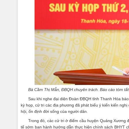
Bà
Cầm Thị Mẫn, ĐBQH chuyên trách
. B
áo cáo tóm tắt
Sau khi nghe đại diện Đoàn ĐBQH tỉnh Thanh Hóa báo 
kỳ họp, cử tri các địa phương đã phát biểu ý kiến kiến nghị 
hội, ổn định đời sống của người dân.
Trong đó, các cử tri ở điểm cầu huyện Quảng Xương đ
tế sớm ban hành hướng dẫn thực hiện chính sách BHYT cho