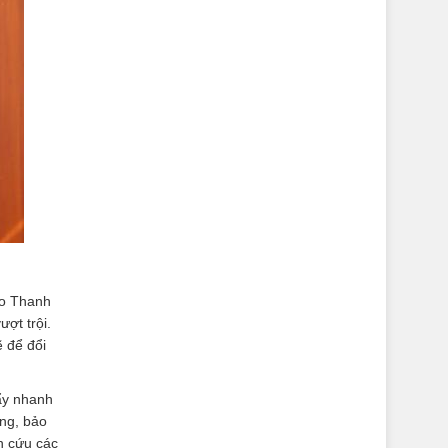
ho Thanh
ợt trội.
ẽ để đổi
đẩy nhanh
ộng, bảo
n cứu các