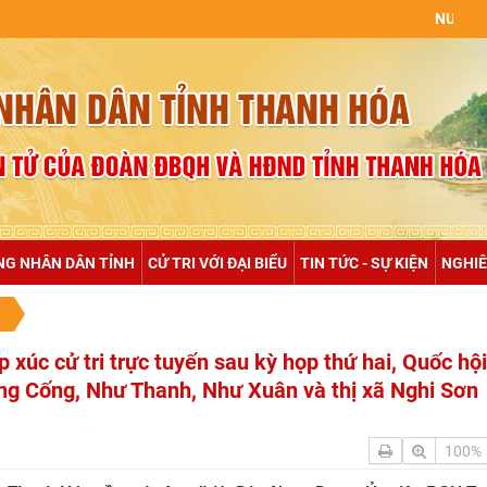
NULL
NG NHÂN DÂN TỈNH
CỬ TRI VỚI ĐẠI BIỂU
TIN TỨC - SỰ KIỆN
NGHIÊ
 xúc cử tri trực tuyến sau kỳ họp thứ hai, Quốc hộ
ng Cống, Như Thanh, Như Xuân và thị xã Nghi Sơn
100%