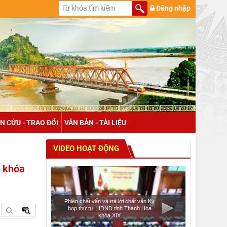
Đăng nhập
N CỨU - TRAO ĐỔI
VĂN BẢN - TÀI LIỆU
VIDEO HOẠT ĐỘNG
i khóa
Phiên chất vấn và trả lời chất vấn Kỳ
họp thứ tư, HĐND tỉnh Thanh Hóa
khóa XIX