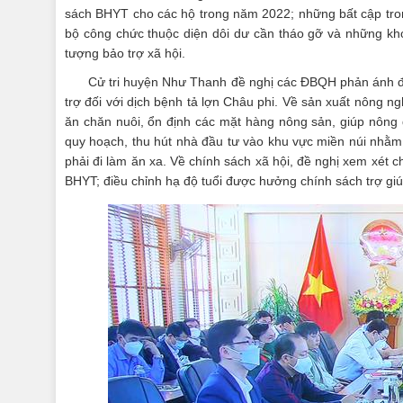
sách BHYT cho các hộ trong năm 2022; những bất cập tron
bộ công chức thuộc diện dôi dư cần tháo gỡ và những khó
tượng bảo trợ xã hội.
Cử tri huyện Như Thanh đề nghị các ĐBQH phản ánh đ
trợ đối với dịch bệnh tả lợn Châu phi. Về sản xuất nông n
ăn chăn nuôi, ổn định các mặt hàng nông sản, giúp nông 
quy hoạch, thu hút nhà đầu tư vào khu vực miền núi nhằm
phải đi làm ăn xa. Về chính sách xã hội, đề nghị xem xét
BHYT; điều chỉnh hạ độ tuổi được hưởng chính sách trợ giú