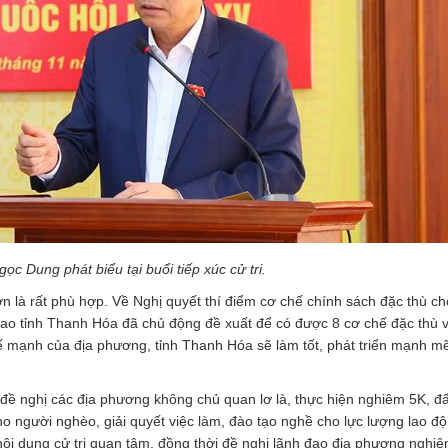
Ngọc Dung
phát biểu tại buổi tiếp xúc cử tri.
 Sơn là rất phù hợp. Về Nghị quyết thí điểm cơ chế chính sách đặc thù c
á cao tỉnh Thanh Hóa đã chủ động đề xuất để có được 8 cơ chế đặc thù vư
hế mạnh của địa phương, tỉnh Thanh Hóa sẽ làm tốt, phát triển mạnh m
 đề nghị các địa phương không chủ quan lơ là, thực hiện nghiêm 5K, 
ho người nghèo, giải quyết việc làm, đào tạo nghề cho lực lượng lao đ
 nội dụng cử tri quan tâm, đồng thời đề nghị lãnh đạo địa phương nghiê