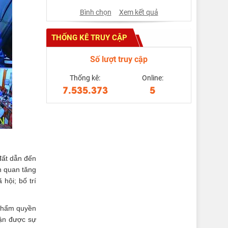
Bình chọn
Xem kết quả
THỐNG KÊ TRUY CẬP
Số lượt truy cập
Thống kê:
Online:
7.535.373
5
đất dẫn đến
n quan tăng
hội; bố trí
 thẩm quyền
hận được sự