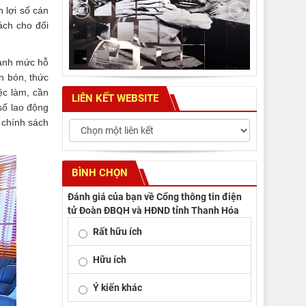
 lợi số cán
ách cho đối
hành mức hỗ
n bón, thức
ệc làm, cần
LIÊN KẾT WEBSITE
số lao động
 chính sách
BÌNH CHỌN
Đánh giá của bạn về Cổng thông tin điện
tử Đoàn ĐBQH và HĐND tỉnh Thanh Hóa
Rất hữu ích
Hữu ích
Ý kiến khác