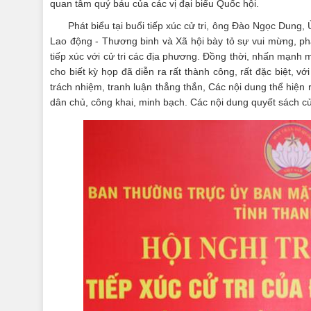
quan tâm quý báu của các vị đại biểu Quốc hội.
Phát biểu tại buổi tiếp xúc cử tri, ông Đào Ngọc Dun
Lao động - Thương binh và Xã hội bày tỏ sự vui mừng, phấ
tiếp xúc với cử tri các địa phương. Đồng thời, nhấn mạnh 
cho biết kỳ họp đã diễn ra rất thành công, rất đặc biệt, vớ
trách nhiệm, tranh luận thẳng thắn, Các nội dung thể hiệ
dân chủ, công khai, minh bạch. Các nội dung quyết sách củ