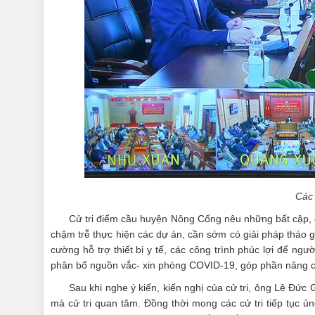
Các 
Cử tri điểm cầu huyện Nông Cống nêu những bất cập, c
chậm trễ thực hiện các dự án, cần sớm có giải pháp tháo
cường hỗ trợ thiết bị y tế, các công trình phúc lợi để n
phân bổ nguồn vắc- xin phòng COVID-19, góp phần nâng c
Sau khi nghe ý kiến, kiến nghị của cử tri, ông Lê Đức
mà cử tri quan tâm. Đồng thời mong các cử tri tiếp tục ủ