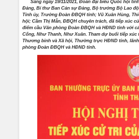
Sáng ngày 19/11/2021, Đoàn đại biểu Quốc hội t
Đảng, Bí thư Ban Cán sự Đảng, Bộ trưởng Bộ Lao độn
Tỉnh ủy, Trưởng Đoàn ĐBQH tỉnh; Vũ Xuân Hùng, Thi
hội; Cầm Thị Mẫn, ĐBQH chuyên trách, đã tiếp xúc cử 
điểm cầu Văn phòng Đoàn ĐBQH và HĐND tỉnh với các
Cống, Như Thanh, Như Xuân. Tham dự buổi tiếp xúc tạ
Thương binh và Xã hội, Thường trực HĐND tỉnh, lãnh 
phòng Đoàn ĐBQH và HĐND tỉnh.