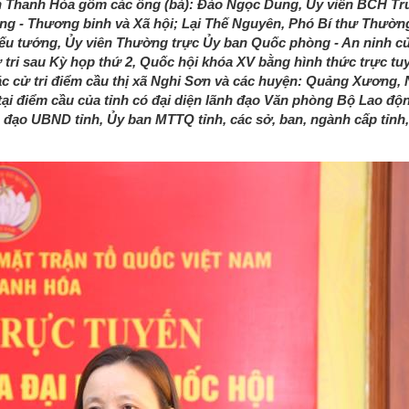
ỉnh Thanh Hóa gồm các ông (bà): Đào Ngọc Dung, Ủy viên BCH T
g - Thương binh và Xã hội; Lại Thế Nguyên, Phó Bí thư Thườn
ếu tướng, Ủy viên Thường trực Ủy ban Quốc phòng - An ninh c
tri sau Kỳ họp thứ 2, Quốc hội khóa XV bằng hình thức trực tuy
 cử tri điểm cầu thị xã Nghi Sơn và các huyện: Quảng Xương,
i điểm cầu của tỉnh có đại diện lãnh đạo Văn phòng Bộ Lao độn
đạo UBND tỉnh, Ủy ban MTTQ tỉnh, các sở, ban, ngành cấp tỉnh