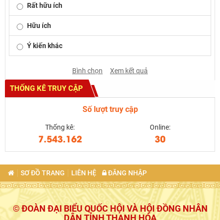
Rất hữu ích
Hữu ích
Ý kiến khác
Bình chọn
Xem kết quả
THỐNG KÊ TRUY CẬP
Số lượt truy cập
Thống kê:
Online:
7.543.162
30
SƠ ĐỒ TRANG
LIÊN HỆ
ĐĂNG NHẬP
© ĐOÀN ĐẠI BIỂU QUỐC HỘI VÀ HỘI ĐỒNG NHÂN
DÂN TỈNH THANH HÓA