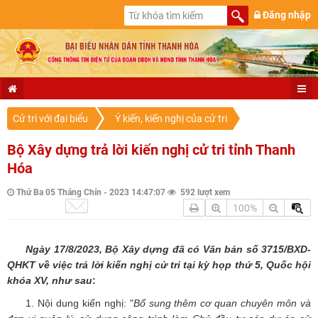
Đăng nhập
Cử tri với đại biểu
Ý kiến, kiến nghị của cử tri
Bộ Xây dựng trả lời kiến nghị cử tri tỉnh Thanh
Hóa
Thứ Ba 05 Tháng Chín - 2023 14:47:07
592 lượt xem
100%
Ngày
17/8/2023
, Bộ
Xây dựng
đã có Văn bản số 3715/BXD-
QHKT
về việc trả lời kiến nghị cử tri
tại
kỳ họp th
ứ 5
, Quốc hội
khóa XV, như sau
:
1. Nội dung kiến nghị: "
Bổ sung thêm cơ quan chuyên môn và