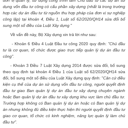
đơn vị quản lý, sử dụng công trình làm Chủ đầu tư các dự án sử
dụng vốn đầu tư công có cấu phần xây dựng (nhất là trong trường
hợp các dự án đầu tư từ nguồn thu hợp pháp của đơn vị sự nghiệp
công lập) tại khoản 4, Điều 1, Luật số 62/2020/QH14 sửa đổi bổ
sung một số điều của Luật Xây dựng
"
Về vấn đề này, Bộ Xây dựng xin trả lời như sau:
- Khoản 6 Điều 4 Luật Đầu tư công 2020 quy định:
"Chủ đầu
tư là cơ quan, tổ chức được giao trực tiếp quản lý dự án đầu tư
công".
- Khoản 3 Điều 7 Luật Xây dựng 2014 được sửa đổi, bổ sung
theo quy định tại khoản 4 Điều 1 của Luật số 62/2020/QH14 sửa
đổi, bổ sung một số điều của Luật Xây dựng quy định: "
Căn cứ điều
kiện cụ thể của dự án sử dụng vốn đầu tư công, người quyết định
đầu tư giao Ban quản lý dự án đầu tư xây dựng chuyên ngành
hoặc Ban quản lý dự án đầu tư xây dựng khu vực làm chủ đầu tư.
Trường hợp không có Ban quản lý dự án hoặc có Ban quản lý dự
án nhưng không đủ điều kiện thực hiện thì người quyết định đầu tư
giao cơ quan, tổ chức có kinh nghiệm, năng lực quản lý làm chủ
đầu tư".