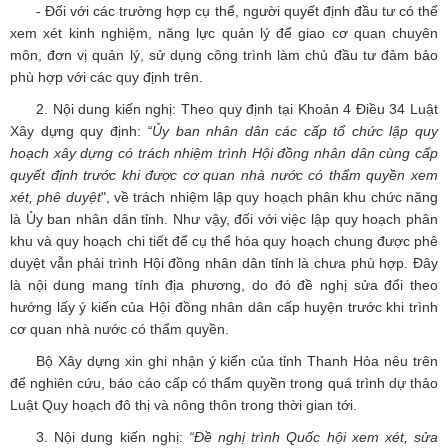
- Đối với các trường hợp cụ thể, người quyết định đầu tư có thể
xem xét kinh nghiệm, năng lực quản lý để giao cơ quan chuyên
môn, đơn vị quản lý, sử dụng công trình làm chủ đầu tư đảm bảo
phù hợp với các quy định trên.
2. Nội dung kiến nghị: Theo quy định tại Khoản 4 Điều 34 Luật
Xây dựng quy định:
“Ủy ban nhân dân các cấp tổ chức lập quy
hoạch xây dựng có trách nhiệm trình Hội đồng nhân dân cùng cấp
quyết định trước khi được cơ quan nhà nước có thẩm quyền xem
xét, phê duyệt
", về trách nhiệm lập quy hoạch phân khu chức năng
là Ủy ban nhân dân tỉnh. Như vậy, đối với việc lập quy hoạch phân
khu và quy hoạch chi tiết để cụ thể hóa quy hoạch chung được phê
duyệt vẫn phải trình Hội đồng nhân dân tỉnh là chưa phù hợp. Đây
là nội dung mang tính địa phương, do đó đề nghị sửa đổi theo
hướng lấy ý kiến của Hội đồng nhân dân cấp huyện trước khi trình
cơ quan nhà nước có thẩm quyền.
Bộ Xây dựng xin ghi nhận ý kiến của tỉnh Thanh Hỏa nêu trên
để nghiên cứu, báo cáo cấp có thẩm quyền trong quá trình dự thảo
Luật Quy hoạch đô thị và nông thôn trong thời gian tới.
3. Nội dung kiến nghị:
“Đề nghị trình Quốc hội xem xét, sửa