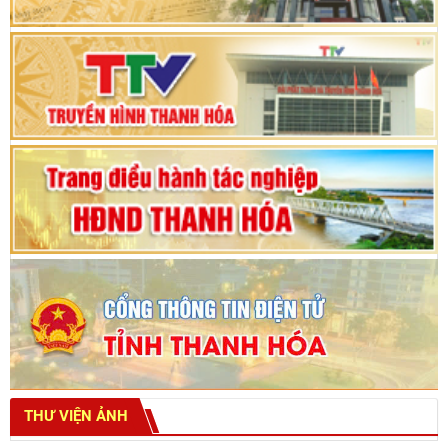
Thanh Hóa khóa XVIII, nhiệm kỳ 2021 - 2026
Bế mạc Kỳ họp thứ hai bốn, Hội đồng nhân dân
tỉnh khoá XVIII
THƯ VIỆN ẢNH