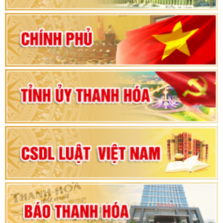
khoá XVI và đại biểu HĐND các cấp nhiệm kỳ
2026-2031
80 năm Quốc hội Việt Nam: vì lợi ích Nhân dân,
vì sự phát triển của đất nước
Bộ Chính trị duyệt nội dung Đại hội đại biểu
Đảng bộ tỉnh Thanh Hóa lần thứ XX, nhiệm kỳ
2025 - 2030
Đại hội đại biểu Đảng bộ xã Yên Thọ lần thứ I,
nhiệm kỳ 2025 – 2030
Đại hội Đảng bộ xã Yên Ninh lần thứ nhất,
nhiệm kỳ 2025 - 2030
Khai mạc Kỳ họp bất thường lần thứ 9, Quốc
hội khóa XV
Phiên thảo luận Kỳ họp thứ 24, HĐND tỉnh