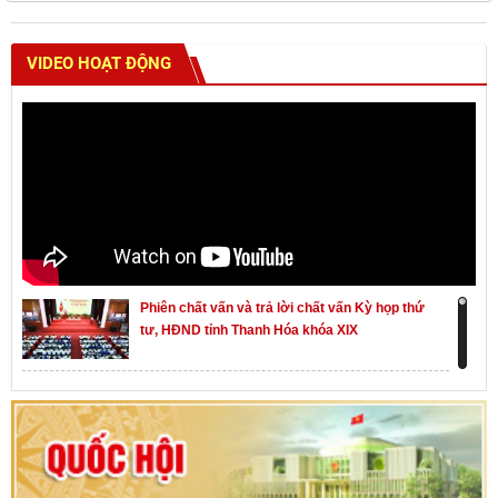
VIDEO HOẠT ĐỘNG
Phiên chất vấn và trả lời chất vấn Kỳ họp thứ
tư, HĐND tỉnh Thanh Hóa khóa XIX
Khai mạc kỳ họp thứ Nhất, Quốc hội khóa XVI
Hướng dẫn quy trình bỏ phiếu bầu cử ĐBQH