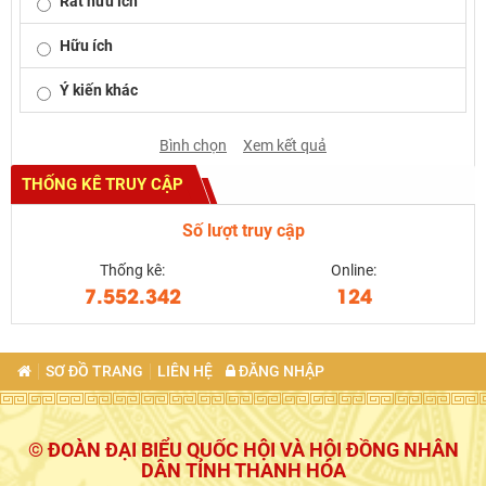
Rất hữu ích
Hữu ích
Ý kiến khác
Bình chọn
Xem kết quả
THỐNG KÊ TRUY CẬP
Số lượt truy cập
Thống kê:
Online:
7.552.342
124
SƠ ĐỒ TRANG
LIÊN HỆ
ĐĂNG NHẬP
© ĐOÀN ĐẠI BIỂU QUỐC HỘI VÀ HỘI ĐỒNG NHÂN
DÂN TỈNH THANH HÓA