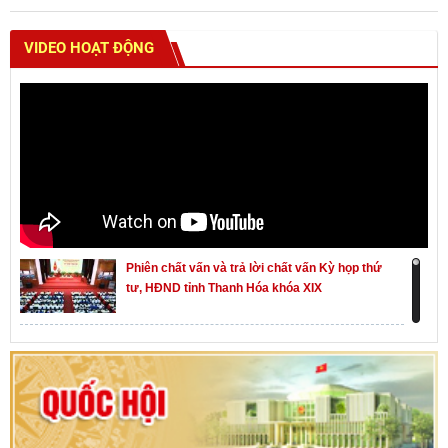
VIDEO HOẠT ĐỘNG
Phiên chất vấn và trả lời chất vấn Kỳ họp thứ
tư, HĐND tỉnh Thanh Hóa khóa XIX
Khai mạc kỳ họp thứ Nhất, Quốc hội khóa XVI
Hướng dẫn quy trình bỏ phiếu bầu cử ĐBQH
khoá XVI và đại biểu HĐND các cấp nhiệm kỳ