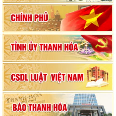
2026-2031
80 năm Quốc hội Việt Nam: vì lợi ích Nhân dân,
vì sự phát triển của đất nước
Bộ Chính trị duyệt nội dung Đại hội đại biểu
Đảng bộ tỉnh Thanh Hóa lần thứ XX, nhiệm kỳ
2025 - 2030
Đại hội đại biểu Đảng bộ xã Yên Thọ lần thứ I,
nhiệm kỳ 2025 – 2030
Đại hội Đảng bộ xã Yên Ninh lần thứ nhất,
nhiệm kỳ 2025 - 2030
Khai mạc Kỳ họp bất thường lần thứ 9, Quốc
hội khóa XV
Phiên thảo luận Kỳ họp thứ 24, HĐND tỉnh