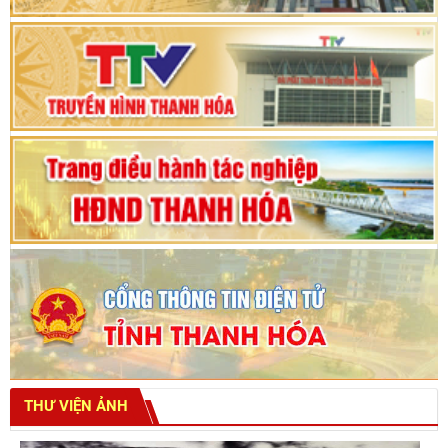
Thanh Hóa khóa XVIII, nhiệm kỳ 2021 - 2026
Bế mạc Kỳ họp thứ hai bốn, Hội đồng nhân dân
tỉnh khoá XVIII
THƯ VIỆN ẢNH