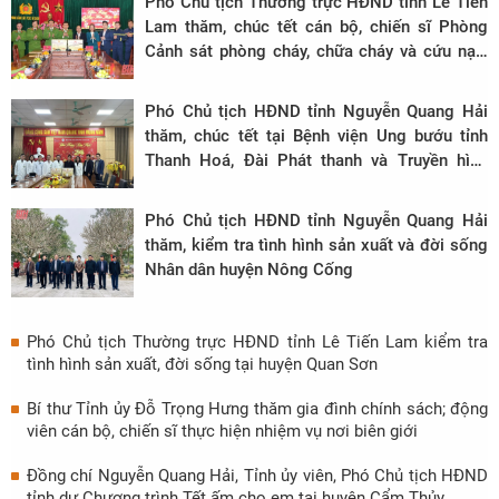
Phó Chủ tịch Thường trực HĐND tỉnh Lê Tiến
Lam thăm, chúc tết cán bộ, chiến sĩ Phòng
Cảnh sát phòng cháy, chữa cháy và cứu nạn,
cứu hộ
Phó Chủ tịch HĐND tỉnh Nguyễn Quang Hải
thăm, chúc tết tại Bệnh viện Ung bướu tỉnh
Thanh Hoá, Đài Phát thanh và Truyền hình
Thanh Hóa
Phó Chủ tịch HĐND tỉnh Nguyễn Quang Hải
thăm, kiểm tra tình hình sản xuất và đời sống
Nhân dân huyện Nông Cống
Phó Chủ tịch Thường trực HĐND tỉnh Lê Tiến Lam kiểm tra
tình hình sản xuất, đời sống tại huyện Quan Sơn
Bí thư Tỉnh ủy Đỗ Trọng Hưng thăm gia đình chính sách; động
viên cán bộ, chiến sĩ thực hiện nhiệm vụ nơi biên giới
Đồng chí Nguyễn Quang Hải, Tỉnh ủy viên, Phó Chủ tịch HĐND
tỉnh dự Chương trình Tết ấm cho em tại huyện Cẩm Thủy