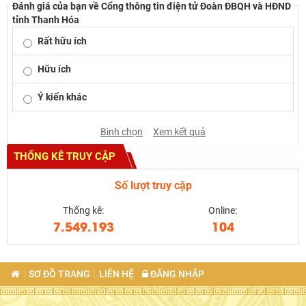
Đánh giá của bạn về Cổng thông tin điện tử Đoàn ĐBQH và HĐND
tỉnh Thanh Hóa
Rất hữu ích
Hữu ích
Ý kiến khác
Bình chọn
Xem kết quả
THỐNG KÊ TRUY CẬP
Số lượt truy cập
Thống kê:
Online:
7.549.193
104
SƠ ĐỒ TRANG
LIÊN HỆ
ĐĂNG NHẬP