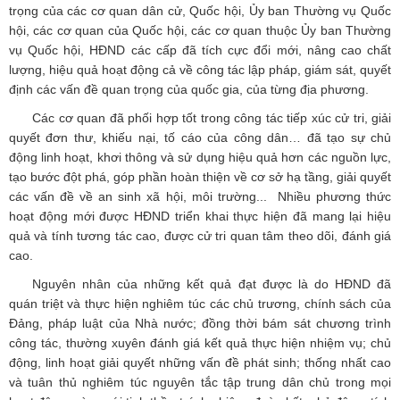
trọng của các cơ quan dân cử, Quốc hội, Ủy ban Thường vụ Quốc
hội, các cơ quan của Quốc hội, các cơ quan thuộc Ủy ban Thường
vụ Quốc hội, HĐND các cấp đã tích cực đổi mới, nâng cao chất
lượng, hiệu quả hoạt động cả về công tác lập pháp, giám sát, quyết
định các vấn đề quan trọng của quốc gia, của từng địa phương.
Các cơ quan đã phối hợp tốt trong công tác tiếp xúc cử tri, giải
quyết đơn thư, khiếu nại, tố cáo của công dân… đã tạo sự chủ
động linh hoạt, khơi thông và sử dụng hiệu quả hơn các nguồn lực,
tạo bước đột phá, góp phần hoàn thiện về cơ sở hạ tầng, giải quyết
các vấn đề về an sinh xã hội, môi trường... Nhiều phương thức
hoạt động mới được HĐND triển khai thực hiện đã mang lại hiệu
quả và tính tương tác cao, được cử tri quan tâm theo dõi, đánh giá
cao.
Nguyên nhân của những kết quả đạt được là do HĐND đã
quán triệt và thực hiện nghiêm túc các chủ trương, chính sách của
Đảng, pháp luật của Nhà nước; đồng thời bám sát chương trình
công tác, thường xuyên đánh giá kết quả thực hiện nhiệm vụ; chủ
động, linh hoạt giải quyết những vấn đề phát sinh; thống nhất cao
và tuân thủ nghiêm túc nguyên tắc tập trung dân chủ trong mọi