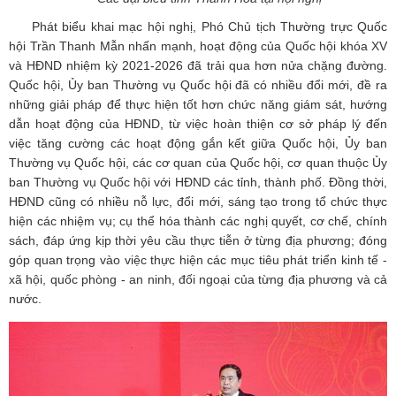
Phát biểu khai mạc hội nghị, Phó Chủ tịch Thường trực Quốc
hội Trần Thanh Mẫn nhấn mạnh, hoạt động của Quốc hội khóa XV
và HĐND nhiệm kỳ 2021-2026 đã trải qua hơn nửa chặng đường.
Quốc hội, Ủy ban Thường vụ Quốc hội đã có nhiều đổi mới, đề ra
những giải pháp để thực hiện tốt hơn chức năng giám sát, hướng
dẫn hoạt động của HĐND, từ việc hoàn thiện cơ sở pháp lý đến
việc tăng cường các hoạt động gắn kết giữa Quốc hội, Ủy ban
Thường vụ Quốc hội, các cơ quan của Quốc hội, cơ quan thuộc Ủy
ban Thường vụ Quốc hội với HĐND các tỉnh, thành phố. Đồng thời,
HĐND cũng có nhiều nỗ lực, đổi mới, sáng tạo trong tổ chức thực
hiện các nhiệm vụ; cụ thể hóa thành các nghị quyết, cơ chế, chính
sách, đáp ứng kịp thời yêu cầu thực tiễn ở từng địa phương; đóng
góp quan trọng vào việc thực hiện các mục tiêu phát triển kinh tế -
xã hội, quốc phòng - an ninh, đối ngoại của từng địa phương và cả
nước.