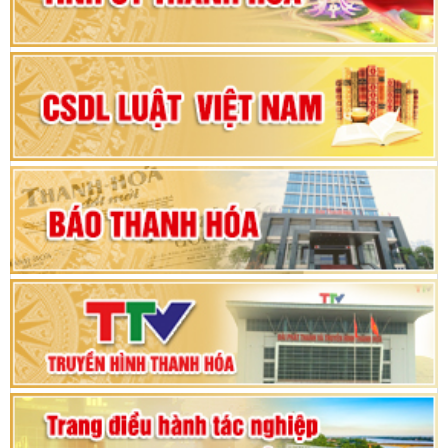
Đại hội đại biểu Đảng bộ xã Yên Thọ lần thứ I,
nhiệm kỳ 2025 – 2030
Đại hội Đảng bộ xã Yên Ninh lần thứ nhất,
nhiệm kỳ 2025 - 2030
Khai mạc Kỳ họp bất thường lần thứ 9, Quốc
hội khóa XV
Phiên thảo luận Kỳ họp thứ 24, HĐND tỉnh
Thanh Hóa khóa XVIII, nhiệm kỳ 2021 - 2026
Bế mạc Kỳ họp thứ hai bốn, Hội đồng nhân dân
tỉnh khoá XVIII