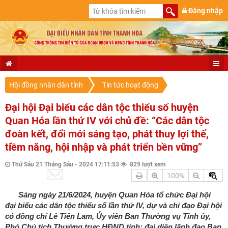
Đăng nhập
Hội đồng nhân dân tỉnh
Tin tức hoạt động
Đại hội Đại biểu các dân tộc thiểu số huyện
Quan Hóa lần thứ IV với chủ đề: “Các dân tộc
đoàn kết, đổi mới sáng tạo, phát thuy lợi thế,
tiềm năng, hội nhập và phát triển bền vững”
Thứ Sáu 21 Tháng Sáu - 2024 17:11:53
829 lượt xem
100%
Sáng ngày 21/6/2024, huyện Quan Hóa tổ chức Đại hội
đại biểu các dân tộc thiểu số lần thứ IV, dự và chỉ đạo Đại hội
có đồng chí Lê Tiến Lam, Ủy viên Ban Thường vụ Tỉnh ủy,
Phó Chủ tịch Thường trực HĐND tỉnh; đại diện lãnh đạo Ban