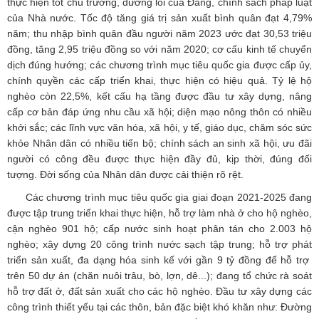
thực hiện tốt chủ trương, đường lối của Đảng, chính sách pháp luật
của Nhà nước. Tốc độ tăng giá trị sản xuất bình quân đạt 4,79%
năm; thu nhập bình quân đầu người năm 2023 ước đạt 30,53 triệu
đồng, tăng 2,95 triệu đồng so với năm 2020; cơ cấu kinh tế chuyển
dịch đúng hướng; các chương trình mục tiêu quốc gia được cấp ủy,
chính quyền các cấp triển khai, thực hiện có hiệu quả. Tỷ lệ hộ
nghèo còn 22,5%, kết cấu hạ tầng được đầu tư xây dựng, nâng
cấp cơ bản đáp ứng nhu cầu xã hội; diện mạo nông thôn có nhiều
khởi sắc; các lĩnh vực văn hóa, xã hội, y tế, giáo dục, chăm sóc sức
khỏe Nhân dân có nhiều tiến bộ; chính sách an sinh xã hội, ưu đãi
người có công đều được thực hiện đầy đủ, kịp thời, đúng đối
tượng. Đời sống của Nhân dân được cải thiện rõ rệt.
Các chương trình mục tiêu quốc gia giai đoạn 2021-2025 đang
được tập trung triển khai thực hiện, hỗ trợ làm nhà ở cho hộ nghèo,
cận nghèo 901 hộ; cấp nước sinh hoạt phân tán cho 2.003 hộ
nghèo; xây dựng 20 công trình nước sạch tập trung; hỗ trợ phát
triển sản xuất, đa dạng hóa sinh kế với gần 9 tỷ đồng để hỗ trợ
trên 50 dự án (chăn nuôi trâu, bò, lợn, dê...); đang tổ chức rà soát
hỗ trợ đất ở, đất sản xuất cho các hộ nghèo. Đầu tư xây dựng các
công trình thiết yếu tại các thôn, bản đặc biệt khó khăn như: Đường