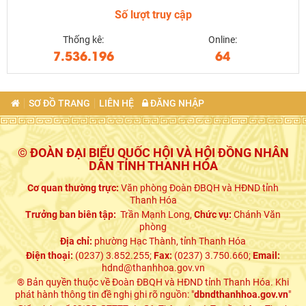
Số lượt truy cập
Thống kê:
Online:
7.536.196
64
SƠ ĐỒ TRANG
LIÊN HỆ
ĐĂNG NHẬP
© ĐOÀN ĐẠI BIỂU QUỐC HỘI VÀ HỘI ĐỒNG NHÂN
DÂN TỈNH THANH HÓA
Cơ quan thường trực:
Văn phòng Đoàn ĐBQH và HĐND tỉnh
Thanh Hóa
Trưởng ban biên tập:
Trần Mạnh Long,
Chức vụ:
Chánh Văn
phòng
Địa chỉ:
phường Hạc Thành, tỉnh Thanh Hóa
Điện thoại:
(0237) 3.852.255;
Fax:
(0237) 3.750.660;
Email:
hdnd@thanhhoa.gov.vn
® Bản quyền thuộc về Đoàn ĐBQH và HĐND tỉnh Thanh Hóa. Khi
phát hành thông tin đề nghị ghi rõ nguồn: "
dbndthanhhoa.gov.vn
"