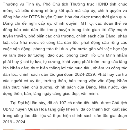
Thường vụ Tỉnh ủy, Phó Chủ tịch Thường trực HĐND tỉnh chúc
mừng và biểu dương những kết quả mà cấp ủy, chính quyền và
đồng bào các DTTS huyện Quan Hóa đạt được trong thời gian qua.
Đồng chí đề nghị cấp ủy, chính quyền, MTTQ, các đoàn thể và
đồng bào các dân tộc trong huyện trong thời gian tới đẩy mạnh
tuyên truyền, phổ biến các chủ trương, chính sách của Đảng, pháp
luật của Nhà nước về công tác dân tộc; phát động sâu rộng các
cuộc vận động, phong trào thi đua yêu nước gắn với việc học tập
và làm theo tư tưởng, đạo đức, phong cách Hồ Chí Minh nhằm
phát huy ý chí tự lực, tự cường, khát vọng phát triển trong các tầng
lớp Nhân dân; thực hiện thắng lợi các mục tiêu, nhiệm vụ công tác
dân tộc, chính sách dân tộc giai đoạn 2024-2029. Phát huy vai trò
của người có uy tín, trưởng thôn, bản trong việc vận động Nhân
dân thực hiện chủ trương, chính sách của Đảng, Nhà nước, xây
dựng thôn, bản, làng ngày càng giàu đẹp, văn minh.
Tại Đại hội lần này, đã có 107 cá nhân tiêu biểu được Chủ tịch
UBND huyện Quan Hóa tặng giấy khen vì đã có thành tích xuất sắc
trong công tác dân tộc và thực hiện chính sách dân tộc giai đoạn
2019 - 2024.