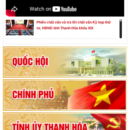
Phiên chất vấn và trả lời chất vấn Kỳ họp thứ
tư, HĐND tỉnh Thanh Hóa khóa XIX
Khai mạc kỳ họp thứ Nhất, Quốc hội khóa XVI
Hướng dẫn quy trình bỏ phiếu bầu cử ĐBQH
khoá XVI và đại biểu HĐND các cấp nhiệm kỳ
2026-2031
80 năm Quốc hội Việt Nam: vì lợi ích Nhân dân,
vì sự phát triển của đất nước
Bộ Chính trị duyệt nội dung Đại hội đại biểu
Đảng bộ tỉnh Thanh Hóa lần thứ XX, nhiệm kỳ
2025 - 2030