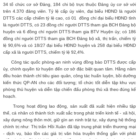
34 tổ chức cơ sở Đảng, 184 chi bộ trực thuộc Đảng ủy cơ sở với
trên 4.370 đảng viên. Tỷ lệ cấp ủy viên, đại biểu HĐND là người
DTTS các cấp chiếm tỷ lệ cao, có 01 đồng chí đại biểu HĐND tỉnh
là người DTTS, có 23 đồng chí người DTTS tham gia BCH Đảng bộ
huyện và 6 đồng chí người DTTS tham gia BTV Huyện ủy; có 186
đồng chí người DTTS tham gia BCH Đảng bộ xã, thị trấn, chiếm tỷ
lệ 90,6% và có 18/27 đại biểu HĐND huyện và 258 đại biểu HĐND
cấp xã là người DTTS, chiếm tỷ lệ 92,4%.
Công tác quốc phòng-an ninh vùng đồng bào DTTS được cấp
ủy, chính quyền từ huyện đến cơ sở đặc biệt quan tâm. Hằng năm
đều hoàn thành chỉ tiêu giao quân, công tác huấn luyện, bồi dưỡng
kiến thức QP-AN cho các đối tượng; tổ chức tốt diễn tập khu vực
phòng thủ huyện và diễn tập chiến đấu phòng thủ xã theo đúng kế
hoạch.
Trong hoạt động lao động, sản xuất đã xuất hiện nhiều tập
thể, cá nhân có thành tích xuất sắc trong phát triển kinh tế - xã hội,
xây dựng nông thôn mới, giữ gìn an ninh trật tự, xây dựng hệ thống
chính trị như: Thị trấn Hồi Xuân đã tập trung phát triển thương mại
- dịch vụ, bảo tồn các giá trị văn hóa truyền thống gắn với phát