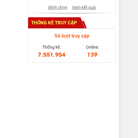
Bình chọn
Xem kết quả
THỐNG KÊ TRUY CẬP
Số lượt truy cập
Thống kê:
Online:
7.551.954
139