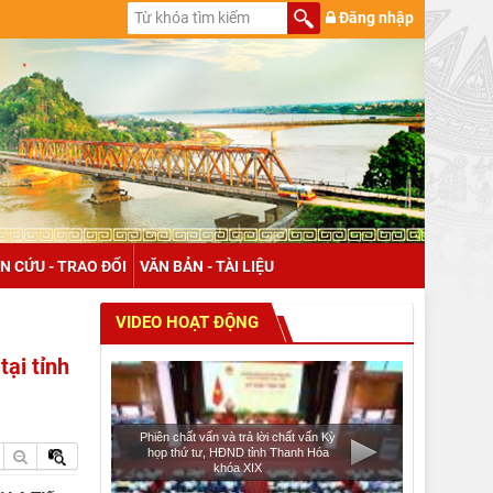
Đăng nhập
N CỨU - TRAO ĐỔI
VĂN BẢN - TÀI LIỆU
VIDEO HOẠT ĐỘNG
ại tỉnh
Phiên chất vấn và trả lời chất vấn Kỳ
họp thứ tư, HĐND tỉnh Thanh Hóa
khóa XIX