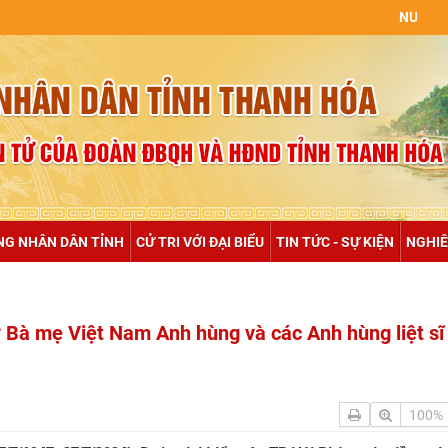
NULL
NG NHÂN DÂN TỈNH
CỬ TRI VỚI ĐẠI BIỂU
TIN TỨC - SỰ KIỆN
NGHIÊ
Bà mẹ Việt Nam Anh hùng và các Anh hùng liệt sĩ t
100%