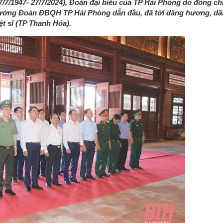
/7/1947- 27/7/2024), Đoàn đại biểu của TP Hải Phòng do đồng chí
rưởng Đoàn ĐBQH TP Hải Phòng dẫn đầu, đã tới dâng hương, dân
t sĩ (TP Thanh Hóa).