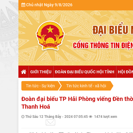
Chủ nhật Ngày 9/8/2026
GIỚI THIỆU
ĐOÀN ĐẠI BIỂU QUỐC HỘI TỈNH
HỘI ĐỒ
Tin tức - Sự kiện
Tin tức kinh tế - xã hội
Đoàn đại biểu TP Hải Phòng viếng Đền thờ 
Thanh Hoá
Thứ Sáu 12 Tháng Bảy - 2024 07:05:45
1474 lượt xem