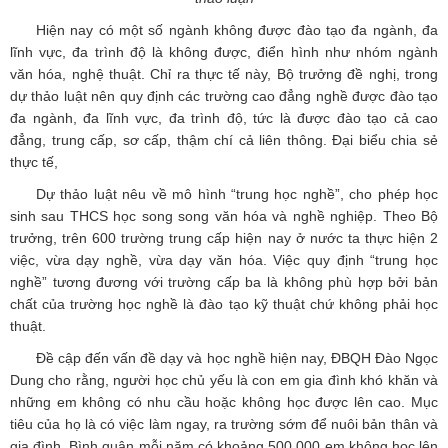
Hiện nay có một số ngành không được đào tạo đa ngành, đa
lĩnh vực, đa trình độ là không được, điển hình như nhóm ngành
văn hóa, nghệ thuật. Chỉ ra thực tế này, Bộ trưởng đề nghị, trong
dự thảo luật nên quy định các trường cao đẳng nghề được đào tạo
đa ngành, đa lĩnh vực, đa trình độ, tức là được đào tạo cả cao
đẳng, trung cấp, sơ cấp, thậm chí cả liên thông. Đại biểu chia sẻ
thực tế,
Dự thảo luật nêu về mô hình “trung học nghề”, cho phép học
sinh sau THCS học song song văn hóa và nghề nghiệp. Theo Bộ
trưởng, trên 600 trường trung cấp hiện nay ở nước ta thực hiện 2
việc, vừa dạy nghề, vừa dạy văn hóa. Việc quy định “trung học
nghề” tương đương với trường cấp ba là không phù hợp bởi bản
chất của trường học nghề là đào tạo kỹ thuật chứ không phải học
thuật.
Đề cập đến vấn đề dạy và học nghề hiện nay, ĐBQH Đào Ngọc
Dung cho rằng, người học chủ yếu là con em gia đình khó khăn và
những em không có nhu cầu hoặc không học được lên cao. Mục
tiêu của họ là có việc làm ngay, ra trường sớm để nuôi bản thân và
gia đình. Bình quân mỗi năm có khoảng 500.000 em không học lên