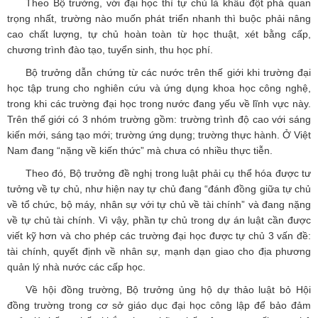
Theo Bộ trưởng, với đại học thì tự chủ là khâu đột phá quan
trọng nhất, trường nào muốn phát triển nhanh thì buộc phải nâng
cao chất lượng, tự chủ hoàn toàn từ học thuật, xét bằng cấp,
chương trình đào tạo, tuyển sinh, thu học phí.
Bộ trưởng dẫn chứng từ các nước trên thế giới khi trường đại
học tập trung cho nghiên cứu và ứng dụng khoa học công nghệ,
trong khi các trường đại học trong nước đang yếu về lĩnh vực này.
Trên thế giới có 3 nhóm trường gồm: trường trình độ cao với sáng
kiến mới, sáng tạo mới; trường ứng dụng; trường thực hành. Ở Việt
Nam đang “nặng về kiến thức” mà chưa có nhiều thực tiễn.
Theo đó, Bộ trưởng đề nghị trong luật phải cụ thể hóa được tư
tưởng về tự chủ, như hiện nay tự chủ đang “đánh đồng giữa tự chủ
về tổ chức, bộ máy, nhân sự với tự chủ về tài chính” và đang nặng
về tự chủ tài chính. Vì vậy, phần tự chủ trong dự án luật cần được
viết kỹ hơn và cho phép các trường đại học được tự chủ 3 vấn đề:
tài chính, quyết định về nhân sự, mạnh dạn giao cho địa phương
quản lý nhà nước các cấp học.
Về hội đồng trường, Bộ trưởng ủng hộ dự thảo luật bỏ Hội
đồng trường trong cơ sở giáo dục đại học công lập để bảo đảm