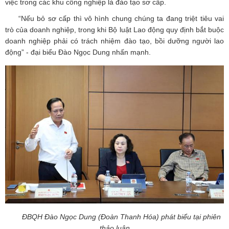
việc trong các khu công nghiệp là đào tạo sơ cấp.
“Nếu bỏ sơ cấp thì vô hình chung chúng ta đang triệt tiêu vai
trò của doanh nghiệp, trong khi Bộ luật Lao động quy định bắt buộc
doanh nghiệp phải có trách nhiệm đào tạo, bồi dưỡng người lao
động” - đại biểu Đào Ngọc Dung nhấn mạnh.
ĐBQH Đào Ngọc Dung (Đoàn Thanh Hóa)
phát biểu tại phiên
thảo luận