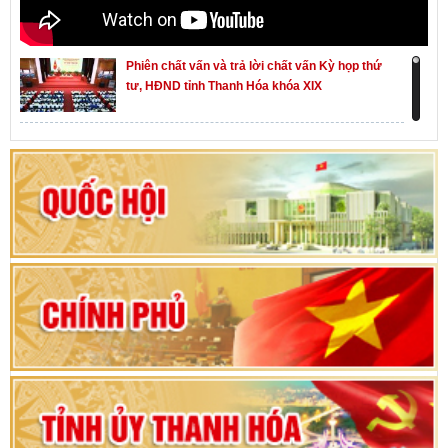
Phiên chất vấn và trả lời chất vấn Kỳ họp thứ
tư, HĐND tỉnh Thanh Hóa khóa XIX
Khai mạc kỳ họp thứ Nhất, Quốc hội khóa XVI
Hướng dẫn quy trình bỏ phiếu bầu cử ĐBQH
khoá XVI và đại biểu HĐND các cấp nhiệm kỳ
2026-2031
80 năm Quốc hội Việt Nam: vì lợi ích Nhân dân,
vì sự phát triển của đất nước
Bộ Chính trị duyệt nội dung Đại hội đại biểu
Đảng bộ tỉnh Thanh Hóa lần thứ XX, nhiệm kỳ
2025 - 2030