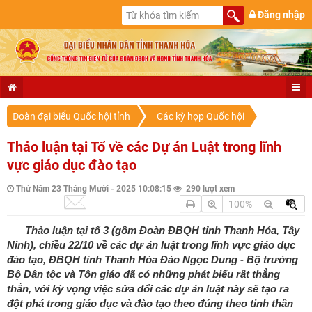
Đăng nhập
Đoàn đại biểu Quốc hội tỉnh
Các kỳ họp Quốc hội
Thảo luận tại Tổ về các Dự án Luật trong lĩnh
vực giáo dục đào tạo
Thứ Năm 23 Tháng Mười - 2025 10:08:15
290 lượt xem
100%
Thảo luận tại tổ 3 (gồm Đoàn ĐBQH tỉnh Thanh Hóa, Tây
Ninh), chiều 22/10 về các dự án luật trong lĩnh vực giáo dục
đào tạo, ĐBQH tỉnh Thanh Hóa Đào Ngọc Dung - Bộ trưởng
Bộ Dân tộc và Tôn giáo đã có những phát biểu rất thẳng
thắn, với kỳ vọng việc sửa đổi các dự án luật này sẽ tạo ra
đột phá trong giáo dục và đào tạo theo đúng theo tinh thần