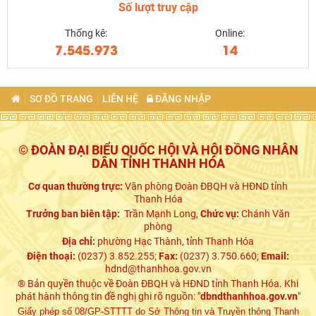
Số lượt truy cập
Thống kê:
Online:
7.545.973
14
SƠ ĐỒ TRANG
LIÊN HỆ
ĐĂNG NHẬP
© ĐOÀN ĐẠI BIỂU QUỐC HỘI VÀ HỘI ĐỒNG NHÂN
DÂN TỈNH THANH HÓA
Cơ quan thường trực:
Văn phòng Đoàn ĐBQH và HĐND tỉnh
Thanh Hóa
Trưởng ban biên tập:
Trần Mạnh Long,
Chức vụ:
Chánh Văn
phòng
Địa chỉ:
phường Hạc Thành, tỉnh Thanh Hóa
Điện thoại:
(0237) 3.852.255;
Fax:
(0237) 3.750.660;
Email:
hdnd@thanhhoa.gov.vn
® Bản quyền thuộc về Đoàn ĐBQH và HĐND tỉnh Thanh Hóa. Khi
phát hành thông tin đề nghị ghi rõ nguồn: "
dbndthanhhoa.gov.vn
"
Giấy phép số 08/GP-STTTT do Sở Thông tin và Truyền thông Thanh