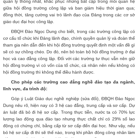
quản lý thống nhất, khắc phục những bất cập trong mối quan hệ
giữa hội đồng trường công lập và ban giám hiệu thời gian qua;
đồng thời, tăng cường vai trò lãnh đạo của Đảng trong các cơ sở
giáo dục đại học công lập.
ĐBQH Đào Ngọc Dung cho biết, trong các trường công lập có
cơ cấu tổ chức khi Đảng lãnh đạo, chính quyền quản lý và đoàn thể
tham gia nên dẫn đến khi hội đồng trường quyết định một vấn đề gì
sẽ có sự chồng chéo. Do đó, nên bỏ toàn bộ hội đồng trường ở đại
học và cao đẳng công lập. Đối với các trường tư thục vẫn nên giữ
hội đồng trường vì có vốn của tổ chức, cá nhân nên nếu không có
hội đồng trường thì không thể điều hành được.
Cho phép các trường cao đẳng nghề đào tạo đa ngành,
lĩnh vực, đa trình độ:
Góp ý Luật Giáo dục nghề nghiệp (sửa đổi), ĐBQH Đào Ngọc
Dung nêu rõ, hiện nay có 3 hệ cao đẳng, trung cấp và sơ cấp. Dự
án luật đã bỏ đi hệ sơ cấp. Trong thực tiễn, nước ta có 70% lực
lượng lao động qua đào tạo nhưng thực chất chỉ có 29% số lao
động có chứng chỉ, bằng cấp từ sơ cấp đến đại học. Như vậy, nếu
bỏ hệ sơ cấp đi thì sẽ thế nào, trong khi phần đông công nhân làm