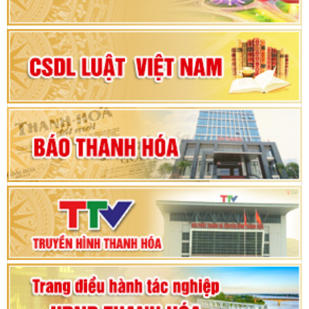
Đại hội đại biểu Đảng bộ xã Yên Thọ lần thứ I,
nhiệm kỳ 2025 – 2030
Đại hội Đảng bộ xã Yên Ninh lần thứ nhất,
nhiệm kỳ 2025 - 2030
Khai mạc Kỳ họp bất thường lần thứ 9, Quốc
hội khóa XV
Phiên thảo luận Kỳ họp thứ 24, HĐND tỉnh
Thanh Hóa khóa XVIII, nhiệm kỳ 2021 - 2026
Bế mạc Kỳ họp thứ hai bốn, Hội đồng nhân dân
tỉnh khoá XVIII