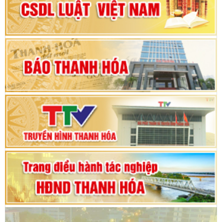
Đại hội Đảng bộ xã Yên Ninh lần thứ nhất,
nhiệm kỳ 2025 - 2030
Khai mạc Kỳ họp bất thường lần thứ 9, Quốc
hội khóa XV
Phiên thảo luận Kỳ họp thứ 24, HĐND tỉnh
Thanh Hóa khóa XVIII, nhiệm kỳ 2021 - 2026
Bế mạc Kỳ họp thứ hai bốn, Hội đồng nhân dân
tỉnh khoá XVIII