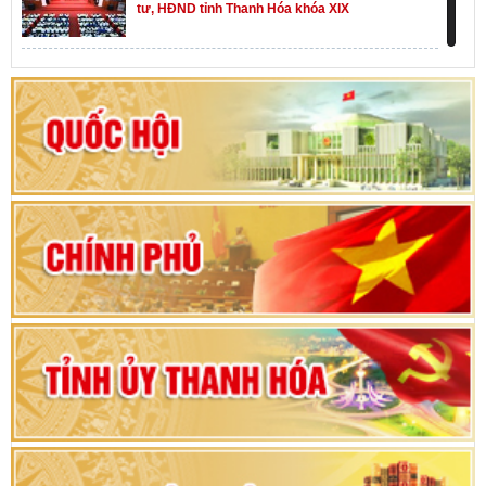
tư, HĐND tỉnh Thanh Hóa khóa XIX
Khai mạc kỳ họp thứ Nhất, Quốc hội khóa XVI
Hướng dẫn quy trình bỏ phiếu bầu cử ĐBQH
khoá XVI và đại biểu HĐND các cấp nhiệm kỳ
2026-2031
80 năm Quốc hội Việt Nam: vì lợi ích Nhân dân,
vì sự phát triển của đất nước
Bộ Chính trị duyệt nội dung Đại hội đại biểu
Đảng bộ tỉnh Thanh Hóa lần thứ XX, nhiệm kỳ
2025 - 2030
Đại hội đại biểu Đảng bộ xã Yên Thọ lần thứ I,
nhiệm kỳ 2025 – 2030