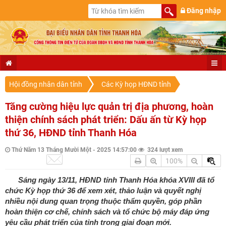
Đăng nhập
Hội đồng nhân dân tỉnh
Các Kỳ họp HĐND tỉnh
Tăng cường hiệu lực quản trị địa phương, hoàn
thiện chính sách phát triển: Dấu ấn từ Kỳ họp
thứ 36, HĐND tỉnh Thanh Hóa
Thứ Năm 13 Tháng Mười Một - 2025 14:57:00
324 lượt xem
100%
Sáng ngày 13/11, HĐND tỉnh Thanh Hóa khóa XVIII đã tổ
chức Kỳ họp thứ 36 để xem xét, thảo luận và quyết nghị
nhiều nội dung quan trọng thuộc thẩm quyền, góp phần
hoàn thiện cơ chế, chính sách và tổ chức bộ máy đáp ứng
yêu cầu phát triển của tỉnh trong giai đoạn mới.