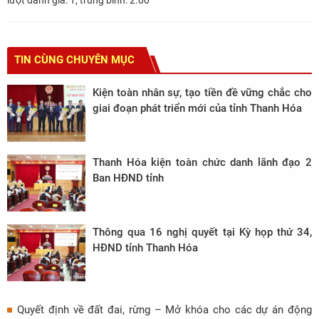
lượt đánh giá:
1
, trung bình:
2.00
TIN CÙNG CHUYÊN MỤC
Kiện toàn nhân sự, tạo tiền đề vững chắc cho
giai đoạn phát triển mới của tỉnh Thanh Hóa
Thanh Hóa kiện toàn chức danh lãnh đạo 2
Ban HĐND tỉnh
Thông qua 16 nghị quyết tại Kỳ họp thứ 34,
HĐND tỉnh Thanh Hóa
Quyết định về đất đai, rừng – Mở khóa cho các dự án động