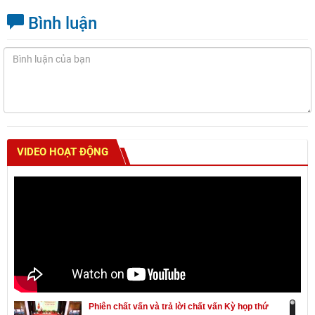
Bình luận
VIDEO HOẠT ĐỘNG
Phiên chất vấn và trả lời chất vấn Kỳ họp thứ