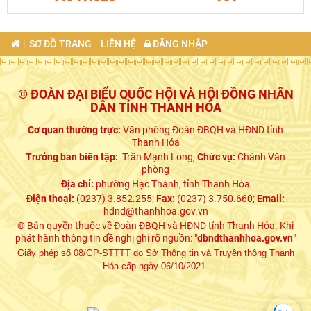
SƠ ĐỒ TRANG
LIÊN HỆ
ĐĂNG NHẬP
© ĐOÀN ĐẠI BIỂU QUỐC HỘI VÀ HỘI ĐỒNG NHÂN
DÂN TỈNH THANH HÓA
Cơ quan thường trực:
Văn phòng Đoàn ĐBQH và HĐND tỉnh
Thanh Hóa
Trưởng ban biên tập:
Trần Mạnh Long,
Chức vụ:
Chánh Văn
phòng
Địa chỉ:
phường Hạc Thành, tỉnh Thanh Hóa
Điện thoại:
(0237) 3.852.255;
Fax:
(0237) 3.750.660;
Email:
hdnd@thanhhoa.gov.vn
® Bản quyền thuộc về Đoàn ĐBQH và HĐND tỉnh Thanh Hóa. Khi
phát hành thông tin đề nghị ghi rõ nguồn: "
dbndthanhhoa.gov.vn
"
Giấy phép số 08/GP-STTTT do Sở Thông tin và Truyền thông Thanh
Hóa cấp ngày 06/10/2021.