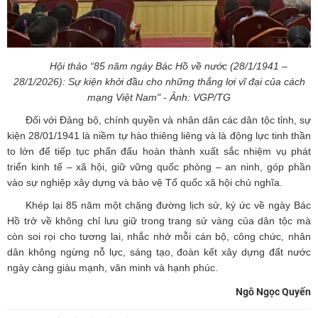
Hội thảo “85 năm ngày Bác Hồ về nước (28/1/1941 –
28/1/2026): Sự kiện khởi đầu cho những thắng lợi vĩ đại của cách
mạng Việt Nam" - Ảnh: VGP/TG
Đối với Đảng bộ, chính quyền và nhân dân các dân tộc tỉnh, sự
kiện 28/01/1941 là niềm tự hào thiêng liêng và là động lực tinh thần
to lớn để tiếp tục phấn đấu hoàn thành xuất sắc nhiệm vụ phát
triển kinh tế – xã hội, giữ vững quốc phòng – an ninh, góp phần
vào sự nghiệp xây dựng và bảo vệ Tổ quốc xã hội chủ nghĩa.
Khép lại 85 năm một chặng đường lịch sử, ký ức về ngày Bác
Hồ trở về không chỉ lưu giữ trong trang sử vàng của dân tộc mà
còn soi rọi cho tương lai, nhắc nhở mỗi cán bộ, công chức, nhân
dân không ngừng nỗ lực, sáng tạo, đoàn kết xây dựng đất nước
ngày càng giàu mạnh, văn minh và hạnh phúc.
Ngô Ngọc Quyến