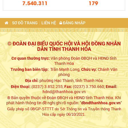
7.540.311
179
SƠ ĐỒ TRANG
LIÊN HỆ
ĐĂNG NHẬP
© ĐOÀN ĐẠI BIỂU QUỐC HỘI VÀ HỘI ĐỒNG NHÂN
DÂN TỈNH THANH HÓA
Cơ quan thường trực:
Văn phòng Đoàn ĐBQH và HĐND tỉnh
Thanh Hóa
Trưởng ban biên tập:
Trần Mạnh Long,
Chức vụ:
Chánh Văn
phòng
Địa chỉ:
phường Hạc Thành, tỉnh Thanh Hóa
Điện thoại:
(0237) 3.852.255;
Fax:
(0237) 3.750.660;
Email:
hdnd@thanhhoa.gov.vn
® Bản quyền thuộc về Đoàn ĐBQH và HĐND tỉnh Thanh Hóa. Khi
phát hành thông tin đề nghị ghi rõ nguồn: "
dbndthanhhoa.gov.vn
"
Giấy phép số 08/GP-STTTT do Sở Thông tin và Truyền thông Thanh
Hóa cấp ngày 06/10/2021.