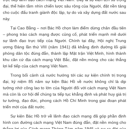
đại, thể hiện tầm nhìn chiến lược sâu rộng của Người, đặt nền tảng
cho cuộc đấu tranh giành độc lập, tự do và xây dựng đất nước sau
này.
Tại Cao Bằng – nơi Bác Hồ chọn làm điểm dừng chân đầu tiên
– phong trào cách mạng được củng cố, phát triển mạnh mẽ dưới
sự lãnh đạo trực tiếp của Người. Chính tại đây, Hội nghị Trung
ương Đảng lần thứ VIII (năm 1941) đã khẳng định đường lối giải
phóng dân tộc đúng đắn, thành lập Mặt trận Việt Minh, hình thành
khu căn cứ địa cách mạng Việt Bắc, đặt nền móng cho các thắng
lợi kế tiếp của cách mạng Việt Nam.
Trong bối cảnh cả nước hướng tới các sự kiện chính trị trọng
đại, kỷ niệm 85 năm sự kiện Bác Hồ về nước không chỉ là dịp
tưởng nhớ công lao to lớn của Người đối với cách mạng Việt Nam
mà còn là cơ hội để chúng ta tiếp tục khẳng định và phát huy giá trị
tư tưởng, đạo đức, phong cách Hồ Chí Minh trong giai đoạn phát
triển mới của đất nước.
Sự kiện Bác Hồ trở về lãnh đạo cách mạng đã góp phần định
hình con đường cách mạng Việt Nam đúng đắn, đặt nền móng cho
thắng lợi của Cách mạng Tháng Tám năm 1945 và sự ra đời của