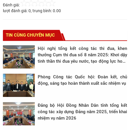
Đánh giá:
lượt đánh giá:
0
, trung bình:
0.00
TIN CÙNG CHUYÊN MỤC
Hội nghị tổng kết công tác thi đua, khen
thưởng Cụm thi đua số 8 năm 2025: Khơi dậy
tinh thần thi đua yêu nước, tạo động lực hoàn
thành thắng lợi nhiệm vụ chính trị trong giai
đoạn mới
Phòng Công tác Quốc hội: Đoàn kết, chủ
động, sáng tạo hoàn thành xuất sắc nhiệm vụ
Đảng bộ Hội Đồng Nhân Dân tỉnh tổng kết
công tác xây dựng Đảng năm 2025, triển khai
nhiệm vụ năm 2026