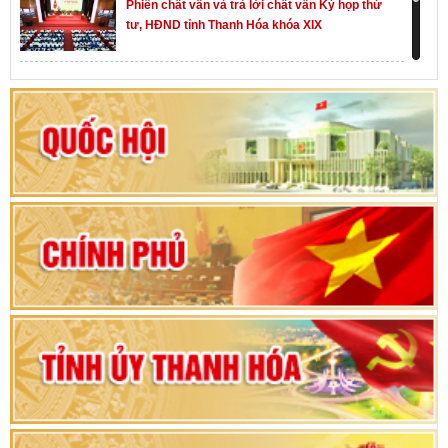
Phiên chất vấn và trả lời chất vấn Kỳ họp thứ
tư, HĐND tỉnh Thanh Hóa khóa XIX
Khai mạc kỳ họp thứ Nhất, Quốc hội khóa XVI
Hướng dẫn quy trình bỏ phiếu bầu cử ĐBQH
khoá XVI và đại biểu HĐND các cấp nhiệm kỳ
2026-2031
80 năm Quốc hội Việt Nam: vì lợi ích Nhân dân,
vì sự phát triển của đất nước
Bộ Chính trị duyệt nội dung Đại hội đại biểu
Đảng bộ tỉnh Thanh Hóa lần thứ XX, nhiệm kỳ
2025 - 2030
Đại hội đại biểu Đảng bộ xã Yên Thọ lần thứ I,
nhiệm kỳ 2025 – 2030