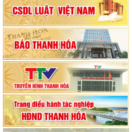
Đại hội Đảng bộ xã Yên Ninh lần thứ nhất,
nhiệm kỳ 2025 - 2030
Khai mạc Kỳ họp bất thường lần thứ 9, Quốc
hội khóa XV
Phiên thảo luận Kỳ họp thứ 24, HĐND tỉnh
Thanh Hóa khóa XVIII, nhiệm kỳ 2021 - 2026
Bế mạc Kỳ họp thứ hai bốn, Hội đồng nhân dân
tỉnh khoá XVIII