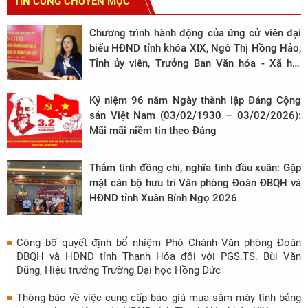
TIN CÙNG CHUYÊN MỤC
Chương trình hành động của ứng cử viên đại
biểu HĐND tỉnh khóa XIX, Ngô Thị Hồng Hảo,
Tỉnh ủy viên, Trưởng Ban Văn hóa - Xã hội
HĐND tỉnh tại đơn vị bầu cử số 14
Kỷ niệm 96 năm Ngày thành lập Đảng Cộng
sản Việt Nam (03/02/1930 – 03/02/2026):
Mãi mãi niềm tin theo Đảng
Thắm tình đồng chí, nghĩa tình đầu xuân: Gặp
mặt cán bộ hưu trí Văn phòng Đoàn ĐBQH và
HĐND tỉnh Xuân Bính Ngọ 2026
Công bố quyết định bổ nhiệm Phó Chánh Văn phòng Đoàn
ĐBQH và HĐND tỉnh Thanh Hóa đối với PGS.TS. Bùi Văn
Dũng, Hiệu trưởng Trường Đại học Hồng Đức
Thông báo về việc cung cấp báo giá mua sắm máy tính bảng