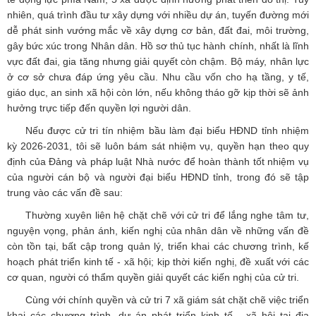
nhiên, quá trình đầu tư xây dựng với nhiều dự án, tuyến đường mới
dễ phát sinh vướng mắc về xây dựng cơ bản, đất đai, môi trường,
gây bức xúc trong Nhân dân. Hồ sơ thủ tục hành chính, nhất là lĩnh
vực đất đai, gia tăng nhưng giải quyết còn chậm. Bộ máy, nhân lực
ở cơ sở chưa đáp ứng yêu cầu. Nhu cầu vốn cho hạ tầng, y tế,
giáo dục, an sinh xã hội còn lớn, nếu không tháo gỡ kịp thời sẽ ảnh
hưởng trực tiếp đến quyền lợi người dân.
Nếu được cử tri tín nhiệm bầu làm đại biểu HĐND tỉnh nhiệm
kỳ 2026-2031, tôi sẽ luôn bám sát nhiệm vụ, quyền hạn theo quy
định của Đảng và pháp luật Nhà nước để hoàn thành tốt nhiệm vụ
của người cán bộ và người đại biểu HĐND tỉnh, trong đó sẽ tập
trung vào các vấn đề sau:
Thường xuyên liên hệ chặt chẽ với cử tri để lắng nghe tâm tư,
nguyện vọng, phản ánh, kiến nghị của nhân dân về những vấn đề
còn tồn tại, bất cập trong quản lý, triển khai các chương trình, kế
hoạch phát triển kinh tế - xã hội; kịp thời kiến nghị, đề xuất với các
cơ quan, người có thẩm quyền giải quyết các kiến nghị của cử tri.
Cùng với chính quyền và cử tri 7 xã giám sát chặt chẽ việc triển
khai các chương trình, dự án phát triển kinh tế - xã hội tại địa