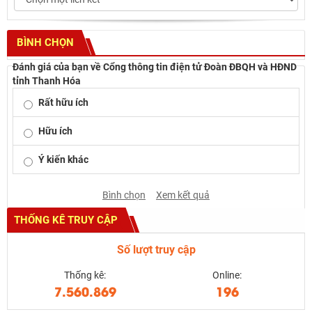
BÌNH CHỌN
Đánh giá của bạn về Cổng thông tin điện tử Đoàn ĐBQH và HĐND
tỉnh Thanh Hóa
Rất hữu ích
Hữu ích
Ý kiến khác
Bình chọn
Xem kết quả
THỐNG KÊ TRUY CẬP
Số lượt truy cập
Thống kê:
Online:
7.560.869
196