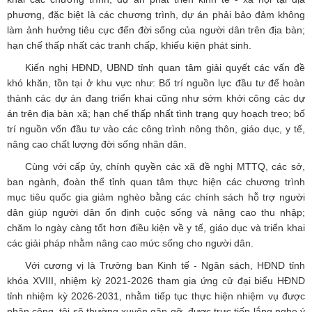
phương, đặc biệt là các chương trình, dự án phải bảo đảm không
làm ảnh hưởng tiêu cực đến đời sống của người dân trên địa bàn;
hạn chế thấp nhất các tranh chấp, khiếu kiện phát sinh.
Kiến nghị HĐND, UBND tỉnh quan tâm giải quyết các vấn đề
khó khăn, tồn tại ở khu vực như: Bố trí nguồn lực đầu tư để hoàn
thành các dự án đang triển khai cũng như sớm khởi công các dự
án trên địa bàn xã; hạn chế thấp nhất tình trạng quy hoạch treo; bố
trí nguồn vốn đầu tư vào các công trình nông thôn, giáo dục, y tế,
nâng cao chất lượng đời sống nhân dân.
Cùng với cấp ủy, chính quyền các xã đề nghị MTTQ, các sở,
ban ngành, đoàn thể tỉnh quan tâm thực hiện các chương trình
mục tiêu quốc gia giảm nghèo bằng các chính sách hỗ trợ người
dân giúp người dân ổn định cuộc sống và nâng cao thu nhập;
chăm lo ngày càng tốt hơn điều kiện về y tế, giáo dục và triển khai
các giải pháp nhằm nâng cao mức sống cho người dân.
Với cương vị là Trưởng ban Kinh tế - Ngân sách, HĐND tỉnh
khóa XVIII, nhiệm kỳ 2021-2026 tham gia ứng cử đại biểu HĐND
tỉnh nhiệm kỳ 2026-2031, nhằm tiếp tục thực hiện nhiệm vụ được
phân công, tôi sẽ thường xuyên gặp gỡ, được trực tiếp lắng nghe ý