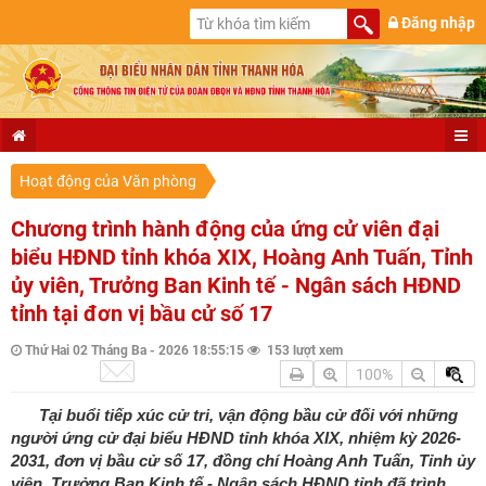
Đăng nhập
Hoạt động của Văn phòng
Chương trình hành động của ứng cử viên đại
biểu HĐND tỉnh khóa XIX, Hoàng Anh Tuấn, Tỉnh
ủy viên, Trưởng Ban Kinh tế - Ngân sách HĐND
tỉnh tại đơn vị bầu cử số 17
Thứ Hai 02 Tháng Ba - 2026 18:55:15
153 lượt xem
100%
Tại buổi tiếp xúc cử tri, vận động bầu cử đối với những
người ứng cử đại biểu HĐND tỉnh khóa XIX, nhiệm kỳ 2026-
2031, đơn vị bầu cử số 17, đồng chí Hoàng Anh Tuấn, Tỉnh ủy
viên, Trưởng Ban Kinh tế - Ngân sách HĐND tỉnh đã trình