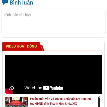
Bình luận
VIDEO HOẠT ĐỘNG
Phiên chất vấn và trả lời chất vấn Kỳ họp thứ
tư, HĐND tỉnh Thanh Hóa khóa XIX