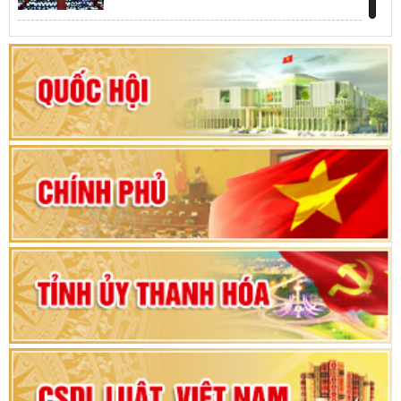
Khai mạc kỳ họp thứ Nhất, Quốc hội khóa XVI
Hướng dẫn quy trình bỏ phiếu bầu cử ĐBQH
khoá XVI và đại biểu HĐND các cấp nhiệm kỳ
2026-2031
80 năm Quốc hội Việt Nam: vì lợi ích Nhân dân,
vì sự phát triển của đất nước
Bộ Chính trị duyệt nội dung Đại hội đại biểu
Đảng bộ tỉnh Thanh Hóa lần thứ XX, nhiệm kỳ
2025 - 2030
Đại hội đại biểu Đảng bộ xã Yên Thọ lần thứ I,
nhiệm kỳ 2025 – 2030
Đại hội Đảng bộ xã Yên Ninh lần thứ nhất,
nhiệm kỳ 2025 - 2030