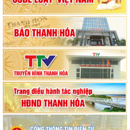
Khai mạc Kỳ họp bất thường lần thứ 9, Quốc
hội khóa XV
Phiên thảo luận Kỳ họp thứ 24, HĐND tỉnh
Thanh Hóa khóa XVIII, nhiệm kỳ 2021 - 2026
Bế mạc Kỳ họp thứ hai bốn, Hội đồng nhân dân
tỉnh khoá XVIII