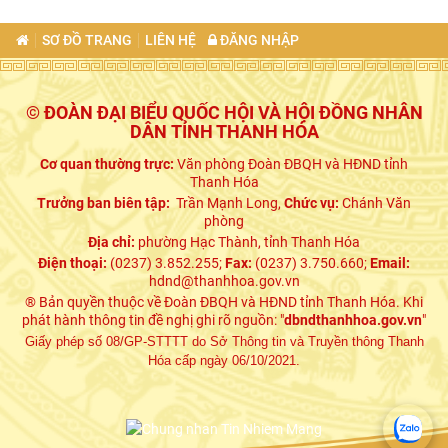
SƠ ĐỒ TRANG
LIÊN HỆ
ĐĂNG NHẬP
© ĐOÀN ĐẠI BIỂU QUỐC HỘI VÀ HỘI ĐỒNG NHÂN
DÂN TỈNH THANH HÓA
Cơ quan thường trực:
Văn phòng Đoàn ĐBQH và HĐND tỉnh
Thanh Hóa
Trưởng ban biên tập:
Trần Mạnh Long,
Chức vụ:
Chánh Văn
phòng
Địa chỉ:
phường Hạc Thành, tỉnh Thanh Hóa
Điện thoại:
(0237) 3.852.255;
Fax:
(0237) 3.750.660;
Email:
hdnd@thanhhoa.gov.vn
® Bản quyền thuộc về Đoàn ĐBQH và HĐND tỉnh Thanh Hóa. Khi
phát hành thông tin đề nghị ghi rõ nguồn: "
dbndthanhhoa.gov.vn
"
Giấy phép số 08/GP-STTTT do Sở Thông tin và Truyền thông Thanh
Hóa cấp ngày 06/10/2021.