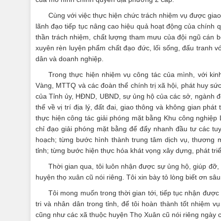
Cùng với việc thực hiện chức trách nhiệm vụ được gia
lãnh đạo tiếp tục nâng cao hiệu quả hoạt động của chính 
thần trách nhiệm, chất lượng tham mưu của đội ngũ cán b
xuyên rèn luyện phẩm chất đạo đức, lối sống, đấu tranh vớ
dân và doanh nghiệp.
Trong thực hiện nhiệm vụ công tác của mình, với kin
Vàng, MTTQ và các đoàn thể chính trị xã hội, phát huy s
của Tỉnh ủy, HĐND, UBND, sự ủng hộ của các sở, ngành đo
thế về vị trí địa lý, đất đai, giao thông và không gian phá
thực hiện công tác giải phóng mặt bằng Khu công nghiệp 
chỉ đạo giải phóng mặt bằng để đẩy nhanh đầu tư các tuyế
hoạch; từng bước hình thành trung tâm dịch vụ, thương m
tỉnh; từng bước hiện thực hóa khát vọng xây dựng, phát tr
Thời gian qua, tôi luôn nhận được sự ủng hộ, giúp đỡ, 
huyện thọ xuân cũ nói riêng. Tôi xin bày tỏ lòng biết ơn sâ
Tôi mong muốn trong thời gian tới, tiếp tục nhận được
tri và nhân dân trong tỉnh, để tôi hoàn thành tốt nhiệ
cũng như các xã thuộc huyện Thọ Xuân cũ nói riêng ngày c