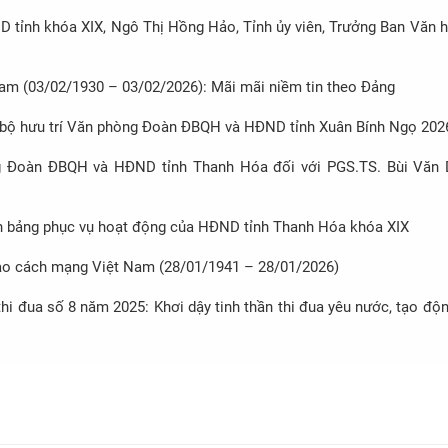
tại đơn vị bầu cử số 26
Ngân sách HĐND tỉnh tại đơn vị
 tỉnh khóa XIX, Ngô Thị Hồng Hảo, Tỉnh ủy viên, Trưởng Ban Văn h
17
am (03/02/1930 – 03/02/2026): Mãi mãi niềm tin theo Đảng
n bộ hưu trí Văn phòng Đoàn ĐBQH và HĐND tỉnh Xuân Bính Ngọ 202
 Đoàn ĐBQH và HĐND tỉnh Thanh Hóa đối với PGS.TS. Bùi Văn 
h bảng phục vụ hoạt động của HĐND tỉnh Thanh Hóa khóa XIX
đạo cách mạng Việt Nam (28/01/1941 – 28/01/2026)
hi đua số 8 năm 2025: Khơi dậy tinh thần thi đua yêu nước, tạo độ