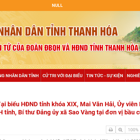
NULL
NG NHÂN DÂN TỈNH
CỬ TRI VỚI ĐẠI BIỂU
TIN TỨC - SỰ KIỆN
NGHIÊ
ại biểu HĐND tỉnh khóa XIX, Mai Văn Hải, Ủy viên
tỉnh, Bí thư Đảng ủy xã Sao Vàng tại đơn vị bầu c
100%