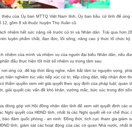
i thiệu của Ủy ban MTTQ Việt Nam tỉnh, Ủy ban bầu cử tỉnh để ứng 
ố 12, gồm 8 xã thuộc huyện Thọ Xuân cũ.
 trách nhiệm hết sức nặng nề trước cử tri và Nhân dân. Trải qua hơn 
rèn luyện phẩm chất, đạo đức, lối sống; nâng cao ý thức tổ chức kỷ l
ách nhiệm của mình và nhiệm vụ của người đại biểu Nhân dân, nếu được
c phấn đấu thực hiện tốt một số nhiệm vụ trọng tâm sau:
n nơi ứng cử, để kịp thời lắng nghe, nắm bắt tâm tư nguyện vọng, phả
 hiện nghiêm túc việc tiếp xúc cử tri, tiếp công dân, tiếp nhận đơn th
 có thẩm quyền xem xét giải quyết theo quy định của pháp luật; quan 
ét, giải quyết các vấn đề khó khăn, vướng mắc, bức xúc trong đời sốn
 gia đóng góp với Hội đồng nhân dân tỉnh để xem xét quyết định các 
ác Nghị quyết của HĐND tỉnh, nhất là các Nghị quyết về cơ chế thúc 
ng, bảo đảm quốc phòng - an ninh. Đồng thời, tích cực tham gia giám sá
 HĐND tỉnh; giám sát các hoạt động của các cơ quan Nhà nước, nhất l