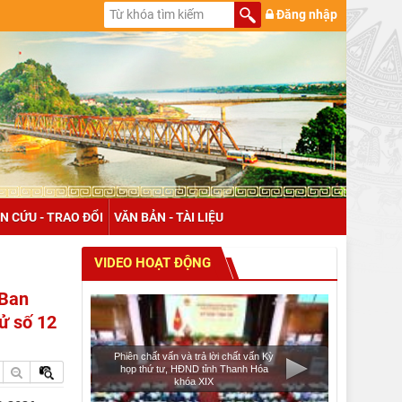
Đăng nhập
N CỨU - TRAO ĐỔI
VĂN BẢN - TÀI LIỆU
VIDEO HOẠT ĐỘNG
 Ban
ử số 12
Phiên chất vấn và trả lời chất vấn Kỳ
họp thứ tư, HĐND tỉnh Thanh Hóa
khóa XIX