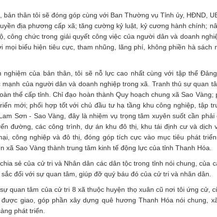
o, bản thân tôi sẽ đóng góp cùng với Ban Thường vụ Tỉnh ủy, HĐND, U
quyền địa phương cấp xã; tăng cường kỷ luật, kỷ cương hành chính; nâ
ộ, công chức trong giải quyết công việc của người dân và doanh ngh
i mọi biểu hiện tiêu cực, tham nhũng, lãng phí, không phiền hà sách 
h nghiệm của bản thân, tôi sẽ nỗ lực cao nhất cùng với tập thể Đản
ức mạnh của người dân và doanh nghiệp trong xã. Tranh thủ sự quan t
àn thể cấp tỉnh. Chỉ đạo hoàn thành Quy hoạch chung xã Sao Vàng; p
t triển mới; phối hợp tốt với chủ đầu tư hạ tầng khu công nghiệp, tập t
Lam Sơn - Sao Vàng, đây là nhiệm vụ trọng tâm xuyên suốt cần phải
n đường, các công trình, dự án khu đô thị, khu tái định cư và dịch 
ại, công nghiệp và đô thị, đóng góp tích cực vào mục tiêu phát triể
iển xã Sao Vàng thành trung tâm kinh tế động lực của tỉnh Thanh Hóa.
chia sẻ của cử tri và Nhân dân các dân tộc trong tỉnh nói chung, của 
u sắc đối với sự quan tâm, giúp đỡ quý báu đó của cử tri và nhân dân.
 sự quan tâm của cử tri 8 xã thuộc huyện thọ xuân cũ nơi tôi ứng cử, 
m vụ được giao, góp phần xây dựng quê hương Thanh Hóa nói chung, 
àng phát triển.