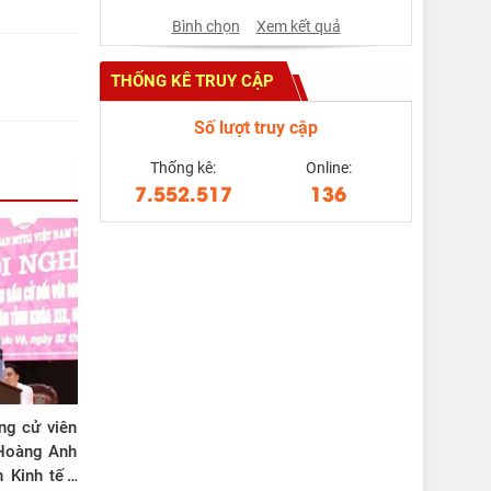
Bình chọn
Xem kết quả
THỐNG KÊ TRUY CẬP
Số lượt truy cập
Thống kê:
Online:
7.552.517
136
ng cử viên
 Hoàng Anh
 Kinh tế -