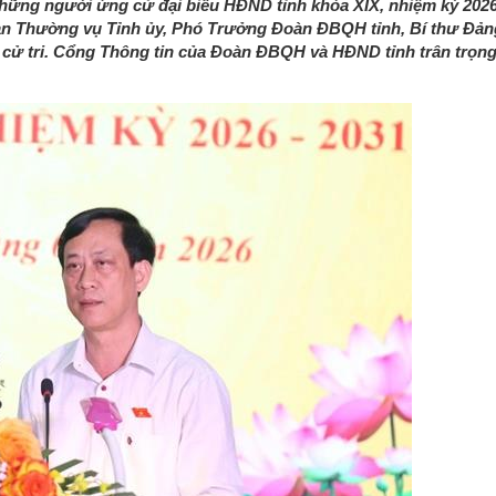
i những người ứng cử đại biểu HĐND tỉnh khóa XIX, nhiệm kỳ 2026
 Ban Thường vụ Tỉnh ủy, Phó Trưởng Đoàn ĐBQH tỉnh, Bí thư Đản
cử tri. Cổng Thông tin của Đoàn ĐBQH và HĐND tỉnh trân trọng 