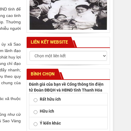
BND tỉnh để
ng cao tinh
iệp. Thường
nhiễu người
LIÊN KẾT WEBSITE
g ủy xã Sao
âm lãnh đạo
hát huy lợi
rung chỉ đạo
 đẩy nhanh;
BÌNH CHỌN
vụ theo quy
n chung của
Đánh giá của bạn về Cổng thông tin điện
tử Đoàn ĐBQH và HĐND tỉnh Thanh Hóa
các xã thuộc
Rất hữu ích
Hữu ích
cũng như cử
xã Sao Vàng
Ý kiến khác