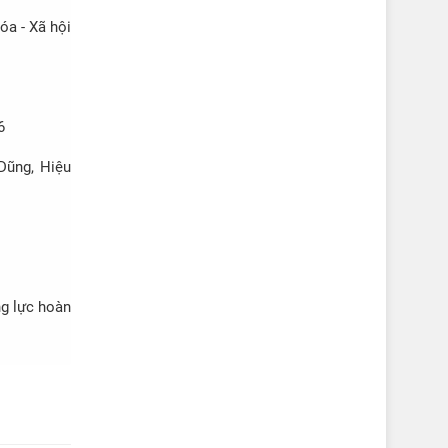
 bầu cử số
óa - Xã hội
6
Dũng, Hiệu
ng lực hoàn