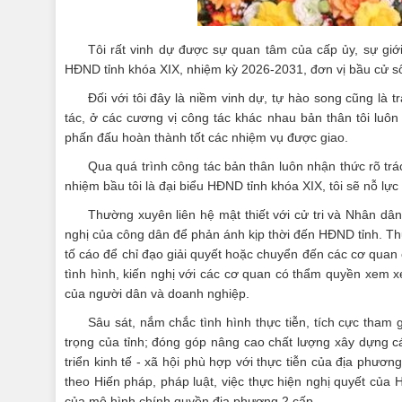
Tôi rất vinh dự được sự quan tâm của cấp ủy, sự giớ
HĐND tỉnh khóa XIX, nhiệm kỳ 2026-2031, đơn vị bầu cử s
Đối với tôi đây là niềm vinh dự, tự hào song cũng là
tác, ở các cương vị công tác khác nhau bản thân tôi luôn 
phấn đấu hoàn thành tốt các nhiệm vụ được giao.
Qua quá trình công tác bản thân luôn nhận thức rõ tr
nhiệm bầu tôi là đại biểu HĐND tỉnh khóa XIX, tôi sẽ nỗ lự
Thường xuyên liên hệ mật thiết với cử tri và Nhân dâ
nghị của công dân để phản ánh kịp thời đến HĐND tỉnh. Thực
tố cáo để chỉ đạo giải quyết hoặc chuyển đến các cơ quan
tình hình, kiến nghị với các cơ quan có thẩm quyền xem x
của người dân và doanh nghiệp.
Sâu sát, nắm chắc tình hình thực tiễn, tích cực tham
trọng của tỉnh; đóng góp nâng cao chất lượng xây dựng c
triển kinh tế - xã hội phù hợp với thực tiễn của địa phươ
theo Hiến pháp, pháp luật, việc thực hiện nghị quyết của
của mô hình chính quyền địa phương 2 cấp.