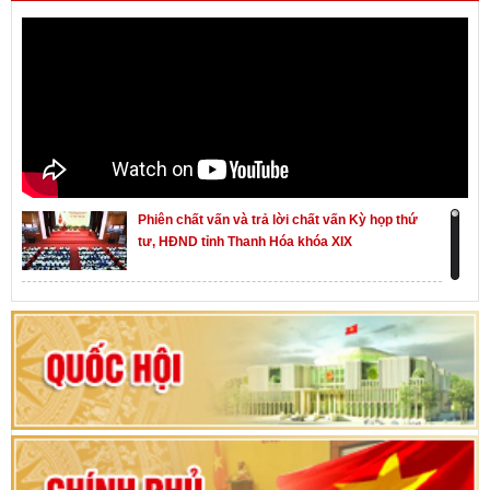
Phiên chất vấn và trả lời chất vấn Kỳ họp thứ
tư, HĐND tỉnh Thanh Hóa khóa XIX
Khai mạc kỳ họp thứ Nhất, Quốc hội khóa XVI
Hướng dẫn quy trình bỏ phiếu bầu cử ĐBQH
khoá XVI và đại biểu HĐND các cấp nhiệm kỳ
2026-2031
80 năm Quốc hội Việt Nam: vì lợi ích Nhân dân,