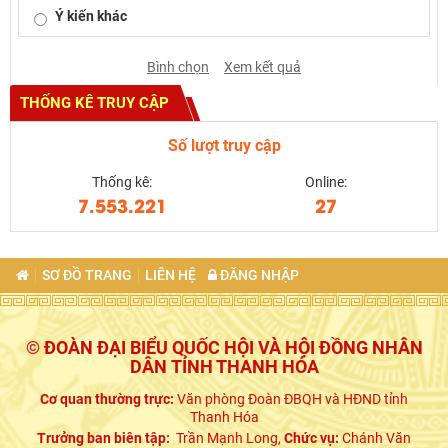
Ý kiến khác
Bình chọn
Xem kết quả
THỐNG KÊ TRUY CẬP
Số lượt truy cập
Thống kê:
Online:
7.553.221
27
SƠ ĐỒ TRANG
LIÊN HỆ
ĐĂNG NHẬP
© ĐOÀN ĐẠI BIỂU QUỐC HỘI VÀ HỘI ĐỒNG NHÂN
DÂN TỈNH THANH HÓA
Cơ quan thường trực:
Văn phòng Đoàn ĐBQH và HĐND tỉnh
Thanh Hóa
Trưởng ban biên tập:
Trần Mạnh Long,
Chức vụ:
Chánh Văn