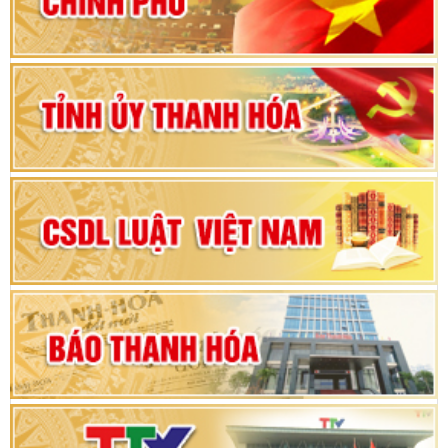
vì sự phát triển của đất nước
Bộ Chính trị duyệt nội dung Đại hội đại biểu
Đảng bộ tỉnh Thanh Hóa lần thứ XX, nhiệm kỳ
2025 - 2030
Đại hội đại biểu Đảng bộ xã Yên Thọ lần thứ I,
nhiệm kỳ 2025 – 2030
Đại hội Đảng bộ xã Yên Ninh lần thứ nhất,
nhiệm kỳ 2025 - 2030
Khai mạc Kỳ họp bất thường lần thứ 9, Quốc
hội khóa XV
Phiên thảo luận Kỳ họp thứ 24, HĐND tỉnh
Thanh Hóa khóa XVIII, nhiệm kỳ 2021 - 2026
Bế mạc Kỳ họp thứ hai bốn, Hội đồng nhân dân