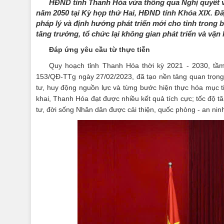
HĐND tỉnh Thanh Hóa vừa thông qua Nghị quyết về
năm 2050 tại Kỳ họp thứ Hai, HĐND tỉnh Khóa XIX. Đây
pháp lý và định hướng phát triển mới cho tỉnh trong
tăng trưởng, tổ chức lại không gian phát triển và vậ
Đáp ứng yêu cầu từ thực tiễn
Quy hoạch tỉnh Thanh Hóa thời kỳ 2021 - 2030, tầ
153/QĐ-TTg ngày 27/02/2023, đã tạo nền tảng quan trọng 
tư, huy động nguồn lực và từng bước hiện thực hóa mục t
khai, Thanh Hóa đạt được nhiều kết quả tích cực; tốc độ 
tư, đời sống Nhân dân được cải thiện, quốc phòng - an nin