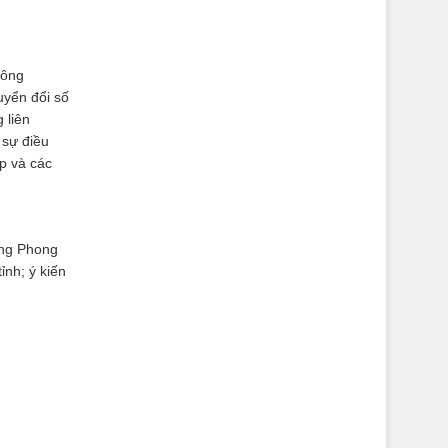
nông
uyển đổi số
 liên
 sự điều
p và các
ồng Phong
nh; ý kiến