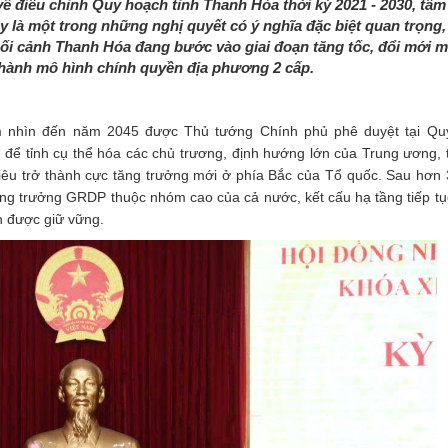
 điều chỉnh Quy hoạch tỉnh Thanh Hóa thời kỳ 2021 - 2030, tầm
 là một trong những nghị quyết có ý nghĩa đặc biệt quan trọng,
 bối cảnh Thanh Hóa đang bước vào giai đoạn tăng tốc, đổi mới 
n hành mô hình chính quyền địa phương 2 cấp.
m nhìn đến năm 2045 được Thủ tướng Chính phủ phê duyệt tại Quy
để tỉnh cụ thể hóa các chủ trương, định hướng lớn của Trung ương, 
iêu trở thành cực tăng trưởng mới ở phía Bắc của Tổ quốc. Sau hơn 
tăng trưởng GRDP thuộc nhóm cao của cả nước, kết cấu hạ tầng tiếp t
h được giữ vững.