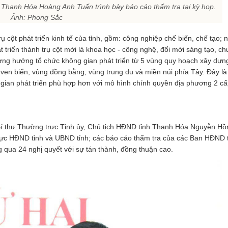
 Thanh Hóa Hoàng Anh Tuấn trình bày báo cáo thẩm tra tại kỳ họp.
Ảnh: Phong Sắc
ụ cột phát triển kinh tế của tỉnh, gồm: công nghiệp chế biến, chế tạo; 
t triển thành trụ cột mới là khoa học - công nghệ, đổi mới sáng tạo, ch
hương hướng tổ chức không gian phát triển từ 5 vùng quy hoạch xây dựng
ven biển; vùng đồng bằng; vùng trung du và miền núi phía Tây. Đây là
g gian phát triển phù hợp hơn với mô hình chính quyền địa phương 2 cấ
Bí thư Thường trực Tỉnh ủy, Chủ tịch HĐND tỉnh Thanh Hóa Nguyễn H
ực HĐND tỉnh và UBND tỉnh; các báo cáo thẩm tra của các Ban HĐND tỉ
g qua 24 nghị quyết với sự tán thành, đồng thuận cao.