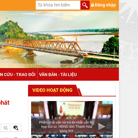
Đăng nhập
N CỨU - TRAO ĐỔI
VĂN BẢN - TÀI LIỆU
VIDEO HOẠT ĐỘNG
phát
Phiên chất vấn và trả lời chất vấn Kỳ
họp thứ tư, HĐND tỉnh Thanh Hóa
khóa XIX