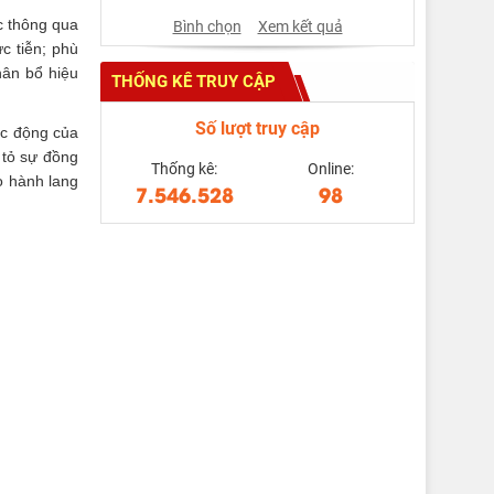
c thông qua
Bình chọn
Xem kết quả
c tiễn; phù
hân bổ hiệu
THỐNG KÊ TRUY CẬP
Số lượt truy cập
tác động của
 tỏ sự đồng
Thống kê:
Online:
o hành lang
7.546.528
98