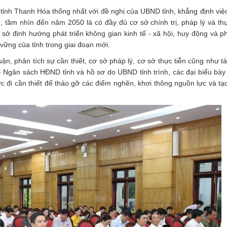
tỉnh Thanh Hóa thống nhất với đề nghị của UBND tỉnh, khẳng định việ
 tầm nhìn đến năm 2050 là có đầy đủ cơ sở chính trị, pháp lý và thự
sở định hướng phát triển không gian kinh tế - xã hội, huy động và p
vững của tỉnh trong giai đoạn mới.
uận, phân tích sự cần thiết, cơ sở pháp lý, cơ sở thực tiễn cũng như 
- Ngân sách HĐND tỉnh và hồ sơ do UBND tỉnh trình, các đại biểu bày
ớc đi cần thiết để tháo gỡ các điểm nghẽn, khơi thông nguồn lực và tạ