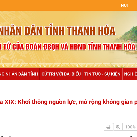
NULL
NG NHÂN DÂN TỈNH
CỬ TRI VỚI ĐẠI BIỂU
TIN TỨC - SỰ KIỆN
NGHIÊ
 XIX: Khơi thông nguồn lực, mở rộng không gian 
100%