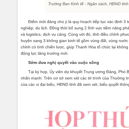
Trưởng Ban Kinh tế - Ngân sách, HĐND tỉnh
Điểm mới đáng chú ý là quy hoạch tiếp tục xác định 3 tr
nghiệp; du lịch. Đồng thời bổ sung 2 lĩnh vực tiềm năng phá
và logistics, dịch vụ cảng. Cùng với đó, tỉnh điều chỉnh p
huyện sang 3 không gian kinh tế gồm vùng đất, vùng nước 
chỉnh có tính chiến lược, giúp Thanh Hóa tổ chức lại khôn
động lực tăng trưởng mới.
Sớm đưa nghị quyết vào cuộc sống
Tại kỳ họp, Ủy viên dự khuyết Trung ương Đảng, Phó 
nhấn mạnh: Trên cơ sở xem xét các tờ trình của Thường tr
của các vị đại biểu, HĐND tỉnh đã xem xét, biểu quyết thôn