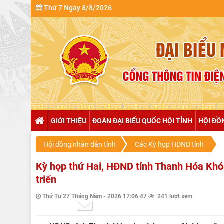
Thứ 7 Ngày 8/8/2026
GIỚI THIỆU
ĐOÀN ĐẠI BIỂU QUỐC HỘI TỈNH
HỘI ĐỒ
Hội đồng nhân dân tỉnh
Các Kỳ họp HĐND tỉnh
Kỳ họp thứ Hai, HĐND tỉnh Thanh Hóa Khóa
triển
Thứ Tư 27 Tháng Năm - 2026 17:06:47
241 lượt xem