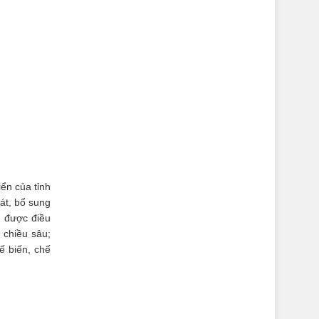
iển của tỉnh
át, bổ sung
g được điều
 chiều sâu;
ế biến, chế