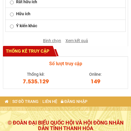
Rất hữu ích
Hữu ích
Ý kiến khác
Bình chọn
Xem kết quả
THỐNG KÊ TRUY CẬP
Số lượt truy cập
Thống kê:
Online:
7.535.129
149
SƠ ĐỒ TRANG
LIÊN HỆ
ĐĂNG NHẬP
© ĐOÀN ĐẠI BIỂU QUỐC HỘI VÀ HỘI ĐỒNG NHÂN
DÂN TỈNH THANH HÓA