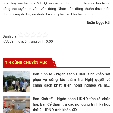
phát huy vai trò của MTTQ và các tổ chức chính trị - xã hội trong
công tác tuyên truyền, vận động Nhân dân đồng thuận thực hiện
chủ trương di dời, ổn định đời sống tại các khu tái định cư.
Doãn Ngọc Hài
Đánh giá:
lượt đánh giá:
0
, trung bình:
0.00
TIN CÙNG CHUYÊN MỤC
Ban Kinh tế - Ngân sách HĐND tỉnh khảo sát
phục vụ công tác thẩm tra Nghị quyết về
chính sách phát triển nông nghiệp và môi
trường trên địa bàn tỉnh, giai đoạn 2026 -
2030 tại xã Xuân Bình.
Ban Kinh tế - Ngân sách HĐND tỉnh tổ chức
họp Ban để thẩm tra các nội dung trình kỳ họp
thứ 2, HĐND tỉnh khóa XIX