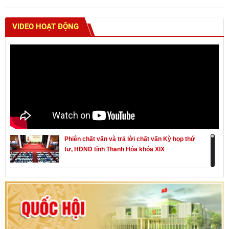
VIDEO HOẠT ĐỘNG
Phiên chất vấn và trả lời chất vấn Kỳ họp thứ
tư, HĐND tỉnh Thanh Hóa khóa XIX
Khai mạc kỳ họp thứ Nhất, Quốc hội khóa XVI
Hướng dẫn quy trình bỏ phiếu bầu cử ĐBQH
khoá XVI và đại biểu HĐND các cấp nhiệm kỳ