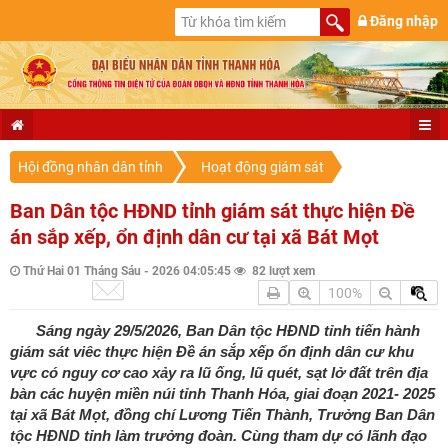
Đăng nhập
Hội đồng nhân dân tỉnh
Hoạt động giám sát
Ban Dân tộc HĐND tỉnh giám sát thực hiện Đề
án sắp xếp, ổn định dân cư tại xã Bát Mọt
Thứ Hai 01 Tháng Sáu - 2026 04:05:45
82 lượt xem
100%
Sáng ngày 29/5/2026, Ban Dân tộc HĐND tỉnh tiến hành
giám sát viêc thực hiện Đề án sắp xếp ổn định dân cư khu
vực có nguy cơ cao xảy ra lũ ống, lũ quét, sạt lở đất trên địa
bàn các huyện miền núi tỉnh Thanh Hóa, giai đoạn 2021- 2025
tại xã Bát Mọt, đồng chí Lương Tiến Thành, Trưởng Ban Dân
tộc HĐND tỉnh làm trưởng đoàn. Cùng tham dự có lãnh đạo