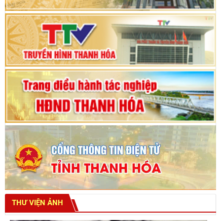
Thanh Hóa khóa XVIII, nhiệm kỳ 2021 - 2026
Bế mạc Kỳ họp thứ hai bốn, Hội đồng nhân dân
tỉnh khoá XVIII
THƯ VIỆN ẢNH