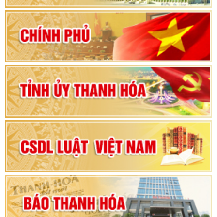
2026-2031
80 năm Quốc hội Việt Nam: vì lợi ích Nhân dân,
vì sự phát triển của đất nước
Bộ Chính trị duyệt nội dung Đại hội đại biểu
Đảng bộ tỉnh Thanh Hóa lần thứ XX, nhiệm kỳ
2025 - 2030
Đại hội đại biểu Đảng bộ xã Yên Thọ lần thứ I,
nhiệm kỳ 2025 – 2030
Đại hội Đảng bộ xã Yên Ninh lần thứ nhất,
nhiệm kỳ 2025 - 2030
Khai mạc Kỳ họp bất thường lần thứ 9, Quốc
hội khóa XV
Phiên thảo luận Kỳ họp thứ 24, HĐND tỉnh