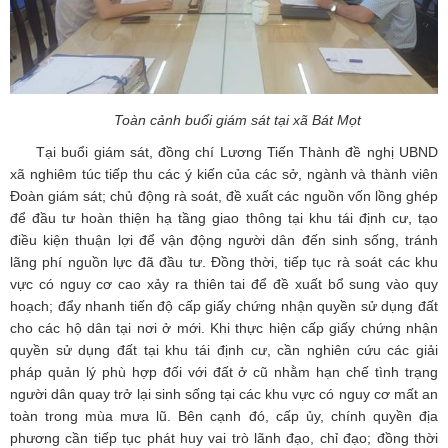
Toàn cảnh buổi giám sát tại xã Bát Mọt
Tại buổi giám sát, đồng chí Lương Tiến Thành đề nghị UBND
xã nghiêm túc tiếp thu các ý kiến của các sở, ngành và thành viên
Đoàn giám sát; chủ động rà soát, đề xuất các nguồn vốn lồng ghép
để đầu tư hoàn thiện hạ tầng giao thông tại khu tái định cư, tạo
điều kiện thuận lợi để vận động người dân đến sinh sống, tránh
lãng phí nguồn lực đã đầu tư. Đồng thời, tiếp tục rà soát các khu
vực có nguy cơ cao xảy ra thiên tai để đề xuất bổ sung vào quy
hoạch; đẩy nhanh tiến độ cấp giấy chứng nhận quyền sử dụng đất
cho các hộ dân tại nơi ở mới. Khi thực hiện cấp giấy chứng nhận
quyền sử dụng đất tại khu tái định cư, cần nghiên cứu các giải
pháp quản lý phù hợp đối với đất ở cũ nhằm hạn chế tình trạng
người dân quay trở lại sinh sống tại các khu vực có nguy cơ mất an
toàn trong mùa mưa lũ. Bên cạnh đó, cấp ủy, chính quyền địa
phương cần tiếp tục phát huy vai trò lãnh đạo, chỉ đạo; đồng thời