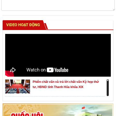
VIDEO HOẠT ĐỘNG
Phiên chất vấn và trả lời chất vấn Kỳ họp thứ
tư, HĐND tỉnh Thanh Hóa khóa XIX
Khai mạc kỳ họp thứ Nhất, Quốc hội khóa XVI