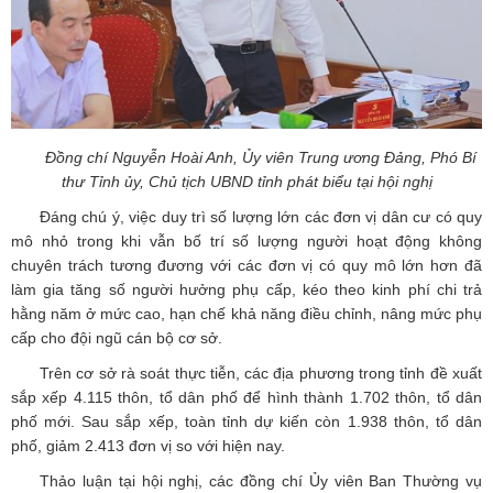
Đồng chí Nguyễn Hoài Anh, Ủy viên Trung ương Đảng, Phó Bí
thư Tỉnh ủy, Chủ tịch UBND tỉnh phát biểu tại hội nghị
Đáng chú ý, việc duy trì số lượng lớn các đơn vị dân cư có quy
mô nhỏ trong khi vẫn bố trí số lượng người hoạt động không
chuyên trách tương đương với các đơn vị có quy mô lớn hơn đã
làm gia tăng số người hưởng phụ cấp, kéo theo kinh phí chi trả
hằng năm ở mức cao, hạn chế khả năng điều chỉnh, nâng mức phụ
cấp cho đội ngũ cán bộ cơ sở.
Trên cơ sở rà soát thực tiễn, các địa phương trong tỉnh đề xuất
sắp xếp 4.115 thôn, tổ dân phố để hình thành 1.702 thôn, tổ dân
phố mới. Sau sắp xếp, toàn tỉnh dự kiến còn 1.938 thôn, tổ dân
phố, giảm 2.413 đơn vị so với hiện nay.
Thảo luận tại hội nghị, các đồng chí Ủy viên Ban Thường vụ