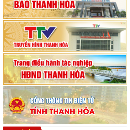
Phiên thảo luận Kỳ họp thứ 24, HĐND tỉnh
Thanh Hóa khóa XVIII, nhiệm kỳ 2021 - 2026
Bế mạc Kỳ họp thứ hai bốn, Hội đồng nhân dân
tỉnh khoá XVIII