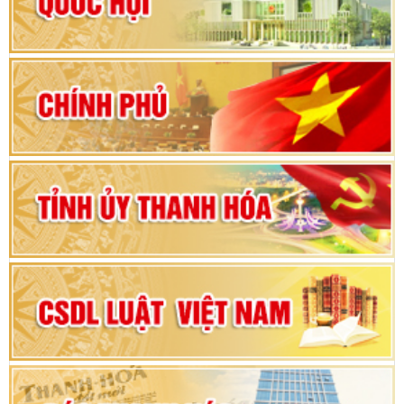
Hướng dẫn quy trình bỏ phiếu bầu cử ĐBQH
khoá XVI và đại biểu HĐND các cấp nhiệm kỳ
2026-2031
80 năm Quốc hội Việt Nam: vì lợi ích Nhân dân,
vì sự phát triển của đất nước
Bộ Chính trị duyệt nội dung Đại hội đại biểu
Đảng bộ tỉnh Thanh Hóa lần thứ XX, nhiệm kỳ
2025 - 2030
Đại hội đại biểu Đảng bộ xã Yên Thọ lần thứ I,
nhiệm kỳ 2025 – 2030
Đại hội Đảng bộ xã Yên Ninh lần thứ nhất,
nhiệm kỳ 2025 - 2030
Khai mạc Kỳ họp bất thường lần thứ 9, Quốc
hội khóa XV