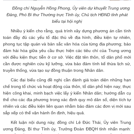
Đồng chí
Nguyễn Hồng Phong, Ủy viên dự khuyết Trung ương
Đảng, Phó Bí thư Thường trực Tỉnh ủy, Chủ tịch HĐND tỉnh phát
biểu tại hội nghị
Nhiều ý kiến cho rằng, quá trình xây dựng phương án cần tính
toán đầy đủ các yếu tố đặc thù về địa hình, điều kiện tự nhiên,
phong tục tập quán và bản sắc văn hóa của từng địa phương; bảo
đảm hài hòa giữa yêu cầu thực hiện các tiêu chí của Trung ương
với điều kiện thực tiễn ở cơ sở. Việc đặt tên thôn, tổ dân phố mới
cần được nghiên cứu kỹ lưỡng, vừa bảo đảm tính kế thừa lịch sử,
truyền thống, vừa tạo sự đồng thuận trong Nhân dân.
Các đại biểu cũng đề nghị cần đánh giá toàn diện những hạn
chế trong tổ chức và hoạt động của thôn, tổ dân phố hiện nay; thực
hiện công khai, minh bạch việc lấy ý kiến Nhân dân; hướng dẫn cụ
thể cho các địa phương trong xác định quy mô dân số, diện tích tự
nhiên và các điều kiện liên quan nhằm bảo đảm các đơn vị mới sau
sắp xếp có thể vận hành ổn định, hiệu quả.
Kết luận nội dung này, đồng chí Lê Đức Thái, Ủy viên Trung
ương Đảng, Bí thư Tỉnh ủy, Trưởng Đoàn ĐBQH tỉnh nhấn mạnh: