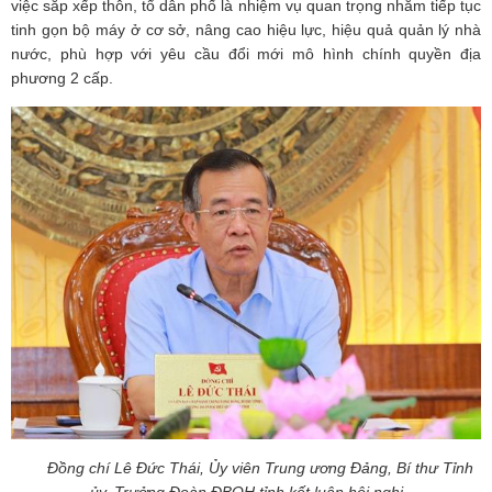
việc sắp xếp thôn, tổ dân phố là nhiệm vụ quan trọng nhằm tiếp tục
tinh gọn bộ máy ở cơ sở, nâng cao hiệu lực, hiệu quả quản lý nhà
nước, phù hợp với yêu cầu đổi mới mô hình chính quyền địa
phương 2 cấp.
Đồng chí Lê Đức Thái, Ủy viên Trung ương Đảng, Bí thư Tỉnh
ủy, Trưởng Đoàn ĐBQH tỉnh kết luận hội nghị