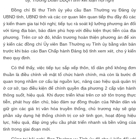
Đồng chí Bí thư Tỉnh ủy yêu cầu Ban Thường vụ Đảng ủy
UBND tỉnh, UBND tỉnh và các cơ quan liên quan tiếp thu đầy đủ các
ý kiến tham gia tại hội nghị; tiếp tục rà soát kỹ lưỡng phương án đối
với từng địa bàn, bảo đảm phù hợp với điều kiện thực tiễn của địa
phương. Trên cơ sở đó, khẩn trương hoàn thiện phương án để xin
ý kiến các đồng chí Ủy viên Ban Thường vụ Tỉnh ủy bằng văn bản
trước khi báo cáo Ban Chấp hành Đảng bộ tỉnh xem xét, cho ý kiến
theo quy định.
Có thể thấy, việc tiếp tục sắp xếp thôn, tổ dân phố không đơn
thuần là điều chỉnh về mặt tổ chức hành chính, mà còn là bước đi
quan trọng nhằm cơ cấu lại nguồn lực, nâng cao hiệu quả quản trị
ở cơ sở, tạo điều kiện để chính quyền địa phương 2 cấp vận hành
thông suốt, hiệu quả. Khi được triển khai trên cơ sở tôn trọng thực
tiễn, phát huy dân chủ, bảo đảm sự đồng thuận của Nhân dân và
giữ gìn các giá trị văn hóa truyền thống, chủ trương này sẽ góp
phần xây dựng hệ thống chính trị cơ sở tinh gọn, hoạt động hiệu
lực, hiệu quả, đáp ứng yêu cầu phát triển nhanh và bền vững của
tỉnh trong giai đoạn mới.
Cũng tại hội nghị, Ban Thường vụ Tỉnh ủy đã cho ý kiến đối với