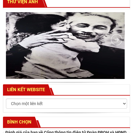
THƯ VIỆN ẢNH
LIÊN KẾT WEBSITE
BÌNH CHỌN
Đánh giá của bạn về Cổng thông tin điện tử Đoàn ĐBQH và HĐND