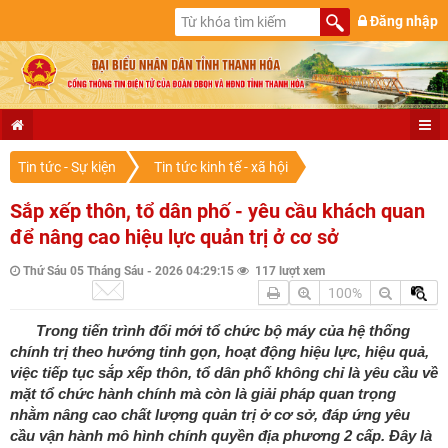
Đăng nhập
Tin tức - Sự kiện
Tin tức kinh tế - xã hội
Sắp xếp thôn, tổ dân phố - yêu cầu khách quan
để nâng cao hiệu lực quản trị ở cơ sở
Thứ Sáu 05 Tháng Sáu - 2026 04:29:15
117 lượt xem
100%
Trong tiến trình đổi mới tổ chức bộ máy của hệ thống
chính trị theo hướng tinh gọn, hoạt động hiệu lực, hiệu quả,
việc tiếp tục sắp xếp thôn, tổ dân phố không chỉ là yêu cầu về
mặt tổ chức hành chính mà còn là giải pháp quan trọng
nhằm nâng cao chất lượng quản trị ở cơ sở, đáp ứng yêu
cầu vận hành mô hình chính quyền địa phương 2 cấp. Đây là