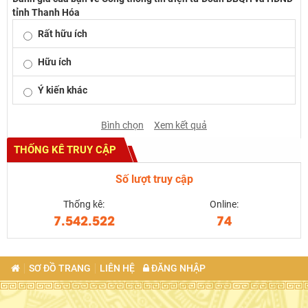
tỉnh Thanh Hóa
Rất hữu ích
Hữu ích
Ý kiến khác
Bình chọn
Xem kết quả
THỐNG KÊ TRUY CẬP
Số lượt truy cập
Thống kê:
Online:
7.542.522
74
SƠ ĐỒ TRANG
LIÊN HỆ
ĐĂNG NHẬP