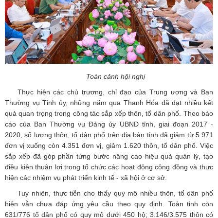
Toàn cảnh hội nghị
Thực hiện các chủ trương, chỉ đạo của Trung ương và Ban
Thường vụ Tỉnh ủy, những năm qua Thanh Hóa đã đạt nhiều kết
quả quan trọng trong công tác sắp xếp thôn, tổ dân phố. Theo báo
cáo của Ban Thường vụ Đảng ủy UBND tỉnh, giai đoạn 2017 -
2020, số lượng thôn, tổ dân phố trên địa bàn tỉnh đã giảm từ 5.971
đơn vị xuống còn 4.351 đơn vị, giảm 1.620 thôn, tổ dân phố. Việc
sắp xếp đã góp phần từng bước nâng cao hiệu quả quản lý, tạo
điều kiện thuận lợi trong tổ chức các hoạt động cộng đồng và thực
hiện các nhiệm vụ phát triển kinh tế - xã hội ở cơ sở.
Tuy nhiên, thực tiễn cho thấy quy mô nhiều thôn, tổ dân phố
hiện vẫn chưa đáp ứng yêu cầu theo quy định. Toàn tỉnh còn
631/776 tổ dân phố có quy mô dưới 450 hộ; 3.146/3.575 thôn có