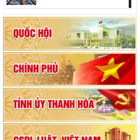
Khai mạc kỳ họp thứ Nhất, Quốc hội khóa XVI
Hướng dẫn quy trình bỏ phiếu bầu cử ĐBQH
khoá XVI và đại biểu HĐND các cấp nhiệm kỳ
2026-2031
80 năm Quốc hội Việt Nam: vì lợi ích Nhân dân,
vì sự phát triển của đất nước
Bộ Chính trị duyệt nội dung Đại hội đại biểu
Đảng bộ tỉnh Thanh Hóa lần thứ XX, nhiệm kỳ
2025 - 2030
Đại hội đại biểu Đảng bộ xã Yên Thọ lần thứ I,
nhiệm kỳ 2025 – 2030
Đại hội Đảng bộ xã Yên Ninh lần thứ nhất,