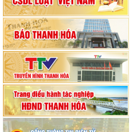
nhiệm kỳ 2025 - 2030
Khai mạc Kỳ họp bất thường lần thứ 9, Quốc
hội khóa XV
Phiên thảo luận Kỳ họp thứ 24, HĐND tỉnh
Thanh Hóa khóa XVIII, nhiệm kỳ 2021 - 2026
Bế mạc Kỳ họp thứ hai bốn, Hội đồng nhân dân
tỉnh khoá XVIII