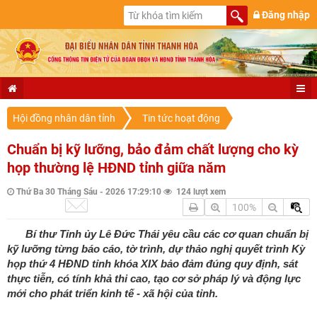
Đăng nhập
Hội đồng nhân dân tỉnh
Tin tức hoạt động
Chuẩn bị kỹ lưỡng, bảo đảm chất lượng cho kỳ
họp thường lệ HĐND tỉnh giữa năm
Thứ Ba 30 Tháng Sáu - 2026 17:29:10
124 lượt xem
100%
Bí thư Tỉnh ủy Lê Đức Thái yêu cầu các cơ quan chuẩn bị
kỹ lưỡng từng báo cáo, tờ trình, dự thảo nghị quyết trình Kỳ
họp thứ 4 HĐND tỉnh khóa XIX bảo đảm đúng quy định, sát
thực tiễn, có tính khả thi cao, tạo cơ sở pháp lý và động lực
mới cho phát triển kinh tế - xã hội của tỉnh.