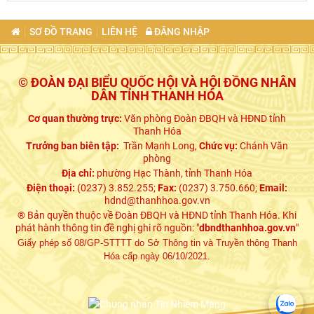
SƠ ĐỒ TRANG
LIÊN HỆ
ĐĂNG NHẬP
© ĐOÀN ĐẠI BIỂU QUỐC HỘI VÀ HỘI ĐỒNG NHÂN
DÂN TỈNH THANH HÓA
Cơ quan thường trực:
Văn phòng Đoàn ĐBQH và HĐND tỉnh
Thanh Hóa
Trưởng ban biên tập:
Trần Mạnh Long,
Chức vụ:
Chánh Văn
phòng
Địa chỉ:
phường Hạc Thành, tỉnh Thanh Hóa
Điện thoại:
(0237) 3.852.255;
Fax:
(0237) 3.750.660;
Email:
hdnd@thanhhoa.gov.vn
® Bản quyền thuộc về Đoàn ĐBQH và HĐND tỉnh Thanh Hóa. Khi
phát hành thông tin đề nghị ghi rõ nguồn: "
dbndthanhhoa.gov.vn
"
Giấy phép số 08/GP-STTTT do Sở Thông tin và Truyền thông Thanh
Hóa cấp ngày 06/10/2021.