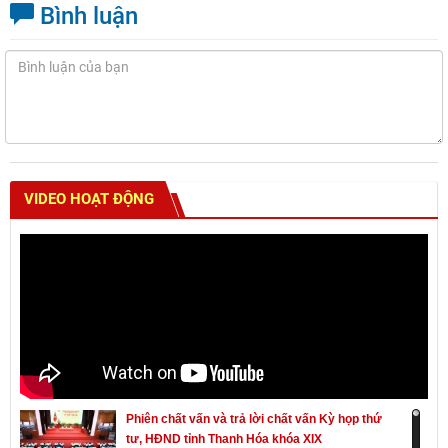
Bình luận
VIDEO HOẠT ĐỘNG
Phiên chất vấn và trả lời chất vấn Kỳ họp thứ
tư, HĐND tỉnh Thanh Hóa khóa XIX