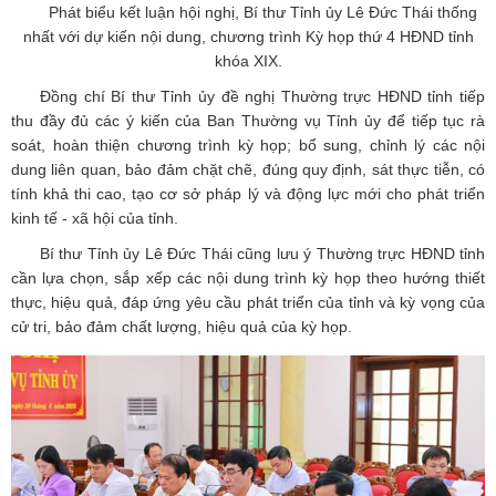
Phát biểu kết luận hội nghị, Bí thư Tỉnh ủy Lê Đức Thái thống
nhất với dự kiến nội dung, chương trình Kỳ họp thứ 4 HĐND tỉnh
khóa XIX.
Đồng chí Bí thư Tỉnh ủy đề nghị Thường trực HĐND tỉnh tiếp
thu đầy đủ các ý kiến của Ban Thường vụ Tỉnh ủy để tiếp tục rà
soát, hoàn thiện chương trình kỳ họp; bổ sung, chỉnh lý các nội
dung liên quan, bảo đảm chặt chẽ, đúng quy định, sát thực tiễn, có
tính khả thi cao, tạo cơ sở pháp lý và động lực mới cho phát triển
kinh tế - xã hội của tỉnh.
Bí thư Tỉnh ủy Lê Đức Thái cũng lưu ý Thường trực HĐND tỉnh
cần lựa chọn, sắp xếp các nội dung trình kỳ họp theo hướng thiết
thực, hiệu quả, đáp ứng yêu cầu phát triển của tỉnh và kỳ vọng của
cử tri, bảo đảm chất lượng, hiệu quả của kỳ họp.