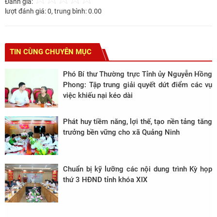
Đánh giá:
lượt đánh giá:
0
, trung bình:
0.00
TIN CÙNG CHUYÊN MỤC
Phó Bí thư Thường trực Tỉnh ủy Nguyễn Hồng
Phong: Tập trung giải quyết dứt điểm các vụ
việc khiếu nại kéo dài
Phát huy tiềm năng, lợi thế, tạo nền tảng tăng
trưởng bền vững cho xã Quảng Ninh
Chuẩn bị kỹ lưỡng các nội dung trình Kỳ họp
thứ 3 HĐND tỉnh khóa XIX