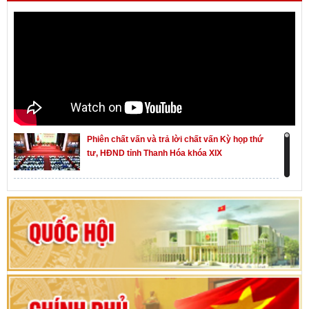
Phiên chất vấn và trả lời chất vấn Kỳ họp thứ
tư, HĐND tỉnh Thanh Hóa khóa XIX
Khai mạc kỳ họp thứ Nhất, Quốc hội khóa XVI
Hướng dẫn quy trình bỏ phiếu bầu cử ĐBQH
khoá XVI và đại biểu HĐND các cấp nhiệm kỳ
2026-2031
80 năm Quốc hội Việt Nam: vì lợi ích Nhân dân,