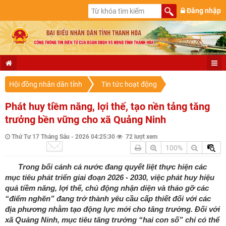
Đăng nhập
Hội đồng nhân dân tỉnh
Tin tức hoạt động
Phát huy tiềm năng, lợi thế, tạo nền tảng tăng
trưởng bền vững cho xã Quảng Ninh
Thứ Tư 17 Tháng Sáu - 2026 04:25:30
72 lượt xem
100%
Trong bối cảnh cả nước đang quyết liệt thực hiện các
mục tiêu phát triển giai đoạn 2026 - 2030, việc phát huy hiệu
quả tiềm năng, lợi thế, chủ động nhận diện và tháo gỡ các
“điểm nghẽn” đang trở thành yêu cầu cấp thiết đối với các
địa phương nhằm tạo động lực mới cho tăng trưởng. Đối với
xã Quảng Ninh, mục tiêu tăng trưởng “hai con số” chỉ có thể