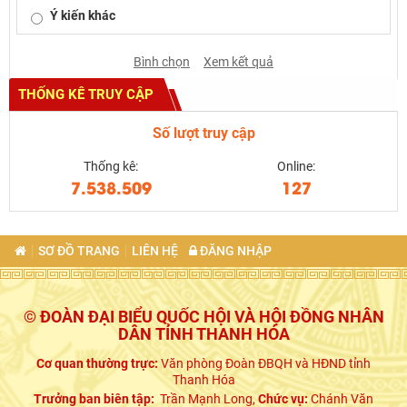
Ý kiến khác
Bình chọn
Xem kết quả
THỐNG KÊ TRUY CẬP
Số lượt truy cập
Thống kê:
Online:
7.538.509
127
SƠ ĐỒ TRANG
LIÊN HỆ
ĐĂNG NHẬP
© ĐOÀN ĐẠI BIỂU QUỐC HỘI VÀ HỘI ĐỒNG NHÂN
DÂN TỈNH THANH HÓA
Cơ quan thường trực:
Văn phòng Đoàn ĐBQH và HĐND tỉnh
Thanh Hóa
Trưởng ban biên tập:
Trần Mạnh Long,
Chức vụ:
Chánh Văn