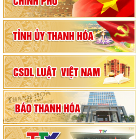
vì sự phát triển của đất nước
Bộ Chính trị duyệt nội dung Đại hội đại biểu
Đảng bộ tỉnh Thanh Hóa lần thứ XX, nhiệm kỳ
2025 - 2030
Đại hội đại biểu Đảng bộ xã Yên Thọ lần thứ I,
nhiệm kỳ 2025 – 2030
Đại hội Đảng bộ xã Yên Ninh lần thứ nhất,
nhiệm kỳ 2025 - 2030
Khai mạc Kỳ họp bất thường lần thứ 9, Quốc
hội khóa XV
Phiên thảo luận Kỳ họp thứ 24, HĐND tỉnh
Thanh Hóa khóa XVIII, nhiệm kỳ 2021 - 2026
Bế mạc Kỳ họp thứ hai bốn, Hội đồng nhân dân