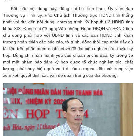
Kết luận nội dung này, đồng chí Lê Tiến Lam, Ủy viên Ban
Thường vụ Tỉnh ủy, Phó Chủ tịch Thường trực HĐND tỉnh thống
nhất với dự kiến nội dung, chương trình Kỳ họp thứ 3 HĐND tỉnh
khóa XIX. Đồng chí đề nghị Văn phòng Đoàn ĐBQH và HĐND tỉnh
chủ động phối hợp với UBND tỉnh và các ban HĐND tỉnh khẩn
trương hoàn thiện các báo cáo, tờ trình, đồng thời cập nhật đầy đủ
tài liệu trên phần mềm ecabinet.vn để đại biểu nghiên cứu trước kỳ
họp. Đồng chí nhấn mạnh yêu cầu chuẩn bị chu đáo, kỹ lưỡng về
mọi mặt nhằm bảo đảm kỳ họp được tổ chức nghiêm túc, chất
lượng, phát huy hiệu quả vai trò của cơ quan dân cử trong việc
xem xét, quyết định các vấn đề quan trọng của địa phương.