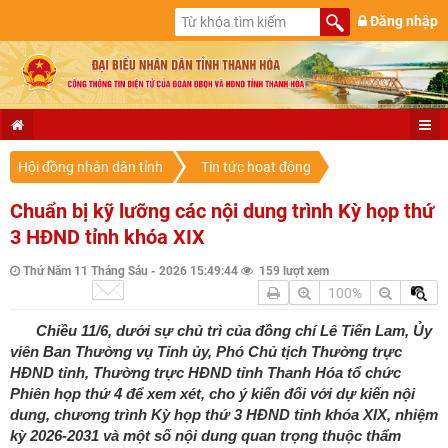
Đăng nhập
Hội đồng nhân dân tỉnh
Tin tức hoạt động
Chuẩn bị kỹ lưỡng các nội dung trình Kỳ họp thứ
3 HĐND tỉnh khóa XIX
Thứ Năm 11 Tháng Sáu - 2026 15:49:44
159 lượt xem
100%
Chiều 11/6, dưới sự chủ trì của đồng chí Lê Tiến Lam, Ủy
viên Ban Thường vụ Tỉnh ủy, Phó Chủ tịch Thường trực
HĐND tỉnh, Thường trực HĐND tỉnh Thanh Hóa tổ chức
Phiên họp thứ 4 để xem xét, cho ý kiến đối với dự kiến nội
dung, chương trình Kỳ họp thứ 3 HĐND tỉnh khóa XIX, nhiệm
kỳ 2026-2031 và một số nội dung quan trọng thuộc thẩm