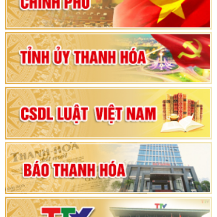
vì sự phát triển của đất nước
Bộ Chính trị duyệt nội dung Đại hội đại biểu
Đảng bộ tỉnh Thanh Hóa lần thứ XX, nhiệm kỳ
2025 - 2030
Đại hội đại biểu Đảng bộ xã Yên Thọ lần thứ I,
nhiệm kỳ 2025 – 2030
Đại hội Đảng bộ xã Yên Ninh lần thứ nhất,
nhiệm kỳ 2025 - 2030
Khai mạc Kỳ họp bất thường lần thứ 9, Quốc
hội khóa XV
Phiên thảo luận Kỳ họp thứ 24, HĐND tỉnh
Thanh Hóa khóa XVIII, nhiệm kỳ 2021 - 2026
Bế mạc Kỳ họp thứ hai bốn, Hội đồng nhân dân