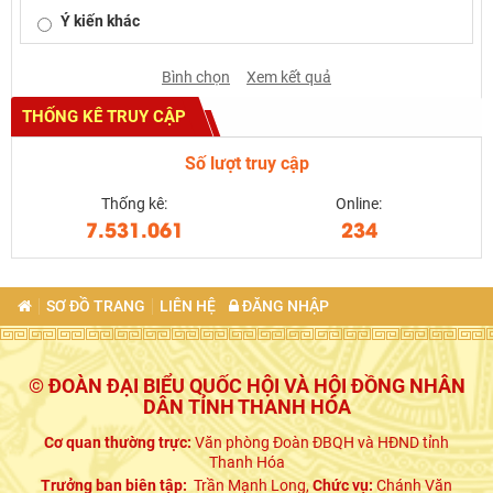
Ý kiến khác
Bình chọn
Xem kết quả
THỐNG KÊ TRUY CẬP
Số lượt truy cập
Thống kê:
Online:
7.531.061
234
SƠ ĐỒ TRANG
LIÊN HỆ
ĐĂNG NHẬP
© ĐOÀN ĐẠI BIỂU QUỐC HỘI VÀ HỘI ĐỒNG NHÂN
DÂN TỈNH THANH HÓA
Cơ quan thường trực:
Văn phòng Đoàn ĐBQH và HĐND tỉnh
Thanh Hóa
Trưởng ban biên tập:
Trần Mạnh Long,
Chức vụ:
Chánh Văn