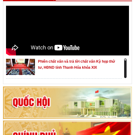
Phiên chất vấn và trả lời chất vấn Kỳ họp thứ
tư, HĐND tỉnh Thanh Hóa khóa XIX
Khai mạc kỳ họp thứ Nhất, Quốc hội khóa XVI
Hướng dẫn quy trình bỏ phiếu bầu cử ĐBQH
khoá XVI và đại biểu HĐND các cấp nhiệm kỳ
2026-2031
80 năm Quốc hội Việt Nam: vì lợi ích Nhân dân,