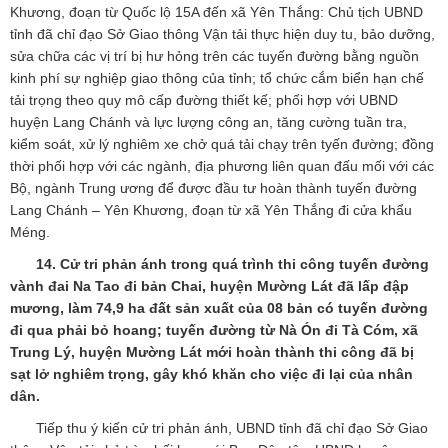
Khương, đoạn từ Quốc lộ 15A đến xã Yên Thắng: Chủ tịch UBND
tỉnh đã chỉ đạo Sở Giao thông Vận tải thực hiện duy tu, bảo dưỡng,
sửa chữa các vị trí bị hư hỏng trên các tuyến đường bằng nguồn
kinh phí sự nghiệp giao thông của tỉnh; tổ chức cắm biển hạn chế
tải trọng theo quy mô cấp đường thiết kế; phối hợp với UBND
huyện Lang Chánh và lực lượng công an, tăng cường tuần tra,
kiểm soát, xử lý nghiêm xe chở quá tải chạy trên tyến đường; đồng
thời phối hợp với các ngành, địa phương liên quan đấu mối với các
Bộ, ngành Trung ương để được đầu tư hoàn thành tuyến đường
Lang Chánh – Yên Khương, đoạn từ xã Yên Thắng đi cửa khẩu
Méng.
14. Cử tri phản ánh trong quá trình thi công tuyến đường
vành đai Na Tao đi bản Chai, huyện Mường Lát đã lấp đập
mương, làm 74,9 ha đất sản xuất của 08 bản có tuyến đường
đi qua phải bỏ hoang; tuyến đường từ Nà Ón đi Tà Cóm, xã
Trung Lý, huyện Mường Lát mới hoàn thành thi công đã bị
sạt lở nghiêm trọng, gây khó khăn cho việc đi lại của nhân
dân.
Tiếp thu ý kiến cử tri phản ánh, UBND tỉnh đã chỉ đạo Sở Giao