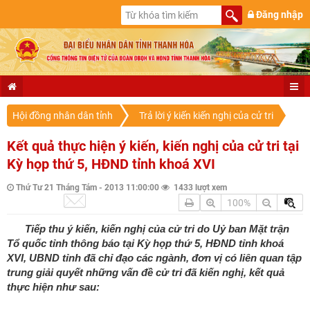
Đăng nhập
Hội đồng nhân dân tỉnh
Trả lời ý kiến kiến nghị của cử tri
Kết quả thực hiện ý kiến, kiến nghị của cử tri tại
Kỳ họp thứ 5, HĐND tỉnh khoá XVI
Thứ Tư 21 Tháng Tám - 2013 11:00:00
1433 lượt xem
100%
Tiếp thu ý kiến, kiến nghị của cử tri do Uỷ ban Mặt trận
Tổ quốc tỉnh thông báo tại Kỳ họp thứ 5, HĐND tỉnh khoá
XVI, UBND tỉnh đã chỉ đạo các ngành, đơn vị có liên quan tập
trung giải quyết những vấn đề cử tri đã kiến nghị, kết quả
thực hiện như sau: