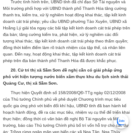
Trước tình hình trên, UBND tỉnh đã chỉ đạo Sở Tài nguyên và
Môi trường phối hợp với UBND thành phố Thanh Hóa tăng cường
thanh tra, kiểm tra, xử lý nghiêm hoạt động khai thác, tập kết kinh
doanh cát trái phép; yêu cầu UBND phường Tào Xuyên, UBND xã
Hoằng Lý giải tỏa ngay các bãi tập kết kinh doanh cát trái phép trên
địa bàn; tăng cường kiểm tra, phát hiện, xử lý nghiêm các đối
tượng khai thác, tập kết kinh doanh cát trái phép theo thẩm quyền;
đồng thời kiểm điểm làm rõ trách nhiệm của tập thể, cá nhân liên
quan. Đến nay, hoạt động khai thác, tập kết kinh doanh cát trái
phép trên địa bàn thành phố Thanh Hóa đã được khắc phục.
20. Cử tri thị xã Sầm Sơn đề nghị cần có giải pháp ứng
phó với hiện tượng nước biển xâm thực khu du lịch sinh thái
Quảng Cư, thị xã Sầm Sơn.
Thực hiện Quyết định số 158/2008/QĐ-TTg ngày 02/12/2008
của Thủ tướng Chính phủ về phê duyệt Chương trình mục tiêu
quốc gia ứng phó với biến đổi khí hậu, UBND tỉnh đã ban hành kế
hoạch hành động, đề ra các mục tiêu, nhiệm vụ cụ thể để triển khai
thực hiện; đồng thời có văn bản đề nghị Bộ Tài nguyên và Môi
trường, báo cáo Thủ tướng Chính phủ bố trí vốn hỗ trợ cho các dự
án: Trồng rừng ngập mặn ven biển các xã Nga Tân, Nga Thủy,