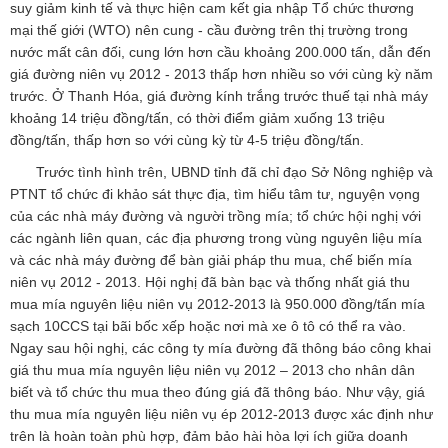
suy giảm kinh tế và thực hiện cam kết gia nhập Tổ chức thương
mại thế giới (WTO) nên cung - cầu đường trên thị trường trong
nước mất cân đối, cung lớn hơn cầu khoảng 200.000 tấn, dẫn đến
giá đường niên vụ 2012 - 2013 thấp hơn nhiều so với cùng kỳ năm
trước. Ở Thanh Hóa, giá đường kính trắng trước thuế tại nhà máy
khoảng 14 triệu đồng/tấn, có thời điểm giảm xuống 13 triệu
đồng/tấn, thấp hơn so với cùng kỳ từ 4-5 triệu đồng/tấn.
Trước tình hình trên, UBND tỉnh đã chỉ đạo Sở Nông nghiệp và
PTNT tổ chức đi khảo sát thực địa, tìm hiểu tâm tư, nguyện vọng
của các nhà máy đường và người trồng mía; tổ chức hội nghị với
các ngành liên quan, các địa phương trong vùng nguyên liệu mía
và các nhà máy đường để bàn giải pháp thu mua, chế biến mía
niên vụ 2012 - 2013. Hội nghị đã bàn bạc và thống nhất giá thu
mua mía nguyên liệu niên vụ 2012-2013 là 950.000 đồng/tấn mía
sạch 10CCS tại bãi bốc xếp hoặc nơi mà xe ô tô có thể ra vào.
Ngay sau hội nghị, các công ty mía đường đã thông báo công khai
giá thu mua mía nguyên liệu niên vụ 2012 – 2013 cho nhân dân
biết và tổ chức thu mua theo đúng giá đã thông báo. Như vậy, giá
thu mua mía nguyên liệu niên vụ ép 2012-2013 được xác định như
trên là hoàn toàn phù hợp, đảm bảo hài hòa lợi ích giữa doanh