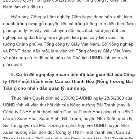
223/2003/QĐ-TTG ngày 03/11/2003, do Tổng công ty Giấy Việt
Nam làm chủ đầu tư.
Hiện nay, Công ty Lâm nghiệp Cẩm Ngọc đang sản xuất, kinh
doanh trồng rừng gỗ nguyên liệu và trồng luồng trên diện tích được
giao quản lý. Vì vậy, việc chuyển đổi mục đích sử dụng đất lâm
nghiệp sang đất trồng mía nguyên liệu phải có ý kiến của Thủ
tướng Chính phủ và Tổng công ty Giấy Việt Nam. Sở Nông nghiệp
và PTNT đang đấu mối, làm việc với Tổng công ty Giấy Việt Nam
về nội dung cử tri đề nghị, báo cáo Chủ tịch UBND tỉnh xem xét,
giải quyết.
5. Cử tri đề nghị đẩy nhanh tiến độ bàn giao đất của Công
ty TNHH một thành viên Cao su Thanh Hóa (Nông trường Bãi
Trành) cho nhân dân quản lý, sử dụng.
Thực hiện Quyết định số 1596/QĐ-UBND ngày 28/5/2009 của
UBND tỉnh về việc thu hồi đất của Nông trường Bãi Trành (nay là
Công ty TNHH một thành viên Cao su Thanh Hóa) giao cho UBND
các xã Xuân Hòa, Xuân Bình, Bãi Trành, huyện Như Xuân quản lý,
Sở Tài nguyên và Môi trường đã phối hợp với UBND huyện Như
Xuân hướng dẫn, đôn đốc Công ty TNHH một thành viên Cao su