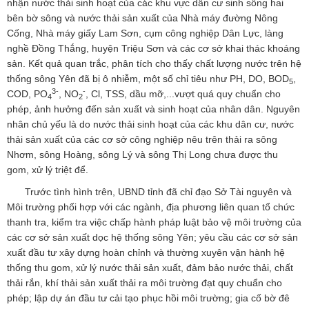
nhận nước thải sinh hoạt của các khu vực dân cư sinh sống hai
bên bờ sông và nước thải sản xuất của Nhà máy đường Nông
Cống, Nhà máy giấy Lam Sơn, cụm công nghiệp Dân Lực, làng
nghề Đồng Thắng, huyện Triệu Sơn và các cơ sở khai thác khoáng
sản. Kết quả quan trắc, phân tích cho thấy chất lượng nước trên hệ
thống sông Yên đã bị ô nhiễm, một số chỉ tiêu như PH, DO, BOD
,
5
3-
-
COD, PO
, NO
, Cl, TSS, dầu mỡ,...vượt quá quy chuẩn cho
4
2
phép, ảnh hưởng đến sản xuất và sinh hoạt của nhân dân. Nguyên
nhân chủ yếu là do nước thải sinh hoạt của các khu dân cư, nước
thải sản xuất của các cơ sở công nghiệp nêu trên thải ra sông
Nhơm, sông Hoàng, sông Lý và sông Thị Long chưa được thu
gom, xử lý triệt để.
Trước tình hình trên, UBND tỉnh đã chỉ đạo Sở Tài nguyên và
Môi trường phối hợp với các ngành, địa phương liên quan tổ chức
thanh tra, kiểm tra việc chấp hành pháp luật bảo vệ môi trường của
các cơ sở sản xuất dọc hệ thống sông Yên; yêu cầu các cơ sở sản
xuất đầu tư xây dựng hoàn chỉnh và thường xuyên vận hành hệ
thống thu gom, xử lý nước thải sản xuất, đảm bảo nước thải, chất
thải rắn, khí thải sản xuất thải ra môi trường đạt quy chuẩn cho
phép; lập dự án đầu tư cải tạo phục hồi môi trường; gia cố bờ đê