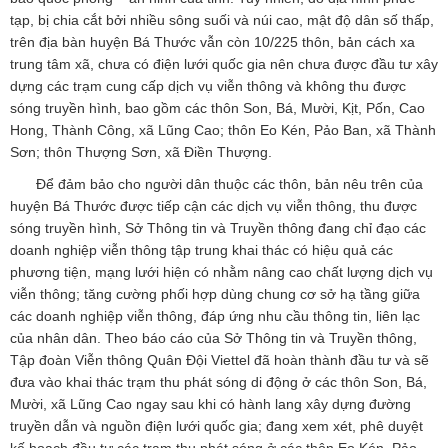
tạp, bị chia cắt bởi nhiều sông suối và núi cao, mật độ dân số thấp,
trên địa bàn huyện Bá Thước vẫn còn 10/225 thôn, bản cách xa
trung tâm xã, chưa có điện lưới quốc gia nên chưa được đầu tư xây
dựng các trạm cung cấp dịch vụ viễn thông và không thu
được
sóng truyền hình, bao gồm các thôn Son, Bá, Mười, Kịt, Pốn, Cao
Hong, Thành Công, xã Lũng Cao; thôn Eo Kén, Pảo Ban, xã Thành
Sơn; thôn Thượng Sơn, xã Điền Thượng.
Để đảm bảo cho người dân thuộc các thôn, bản nêu trên của
huyện Bá Thước được tiếp cận các dịch vụ viễn thông, thu được
sóng truyền hình, Sở Thông tin và Truyền thông đang chỉ đạo các
doanh nghiệp viễn thông tập trung khai thác có hiệu quả các
phương tiện, mạng lưới hiện có nhằm nâng cao chất lượng dịch vụ
viễn thông; tăng cường phối hợp dùng chung cơ sở hạ tầng giữa
các doanh nghiệp viễn thông, đáp ứng nhu cầu thông tin, liên lạc
của nhân dân. Theo báo cáo của Sở Thông tin và Truyền thông,
Tập đoàn Viễn thông Quân Đội Viettel đã hoàn thành đầu tư và sẽ
đưa vào khai thác trạm thu phát sóng di động ở các thôn Son, Bá,
Mười, xã Lũng Cao ngay sau khi có hành lang xây dựng đường
truyền dẫn và nguồn điện lưới quốc gia; đang xem xét, phê duyệt