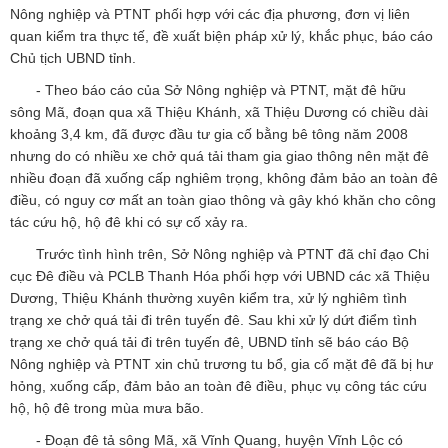
Nông nghiệp và PTNT phối hợp với các địa phương, đơn vị liên
quan kiểm tra thực tế, đề xuất biện pháp xử lý, khắc phục, báo cáo
Chủ tịch UBND tỉnh.
- Theo báo cáo của Sở Nông nghiệp và PTNT, mặt đê hữu
sông Mã, đoạn qua xã Thiệu Khánh, xã Thiệu Dương có chiều dài
khoảng 3,4 km, đã được đầu tư gia cố bằng bê tông năm 2008
nhưng do có nhiều xe chở quá tải tham gia giao thông nên mặt đê
nhiều đoạn đã xuống cấp nghiêm trọng, không đảm bảo an toàn đê
điều, có nguy cơ mất an toàn giao thông và gây khó khăn cho công
tác cứu hộ, hộ đê khi có sự cố xảy ra.
Trước tình hình trên, Sở Nông nghiệp và PTNT đã chỉ đạo Chi
cục Đê điều và PCLB Thanh Hóa phối hợp với UBND các xã Thiệu
Dương, Thiệu Khánh thường xuyên kiểm tra, xử lý nghiêm tình
trạng xe chở quá tải đi trên tuyến đê. Sau khi xử lý dứt điểm tình
trạng xe chở quá tải đi trên tuyến đê, UBND tỉnh sẽ báo cáo Bộ
Nông nghiệp và PTNT xin chủ trương tu bổ, gia cố mặt đê đã bị hư
hỏng, xuống cấp, đảm bảo an toàn đê điều, phục vụ công tác cứu
hộ, hộ đê trong mùa mưa bão.
- Đoạn đê tả sông Mã, xã Vĩnh Quang, huyện Vĩnh Lộc có