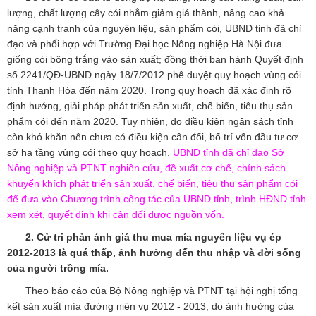
lượng, chất lượng cây cói nhằm giảm giá thành, nâng cao khả
năng cạnh tranh của nguyên liệu, sản phẩm cói, UBND tỉnh đã chỉ
đạo và phối hợp với Trường Đại học Nông nghiệp Hà Nội đưa
giống cói bông trắng vào sản xuất; đồng thời ban hành Quyết định
số 2241/QĐ-UBND ngày 18/7/2012 phê duyệt quy hoạch vùng cói
tỉnh Thanh Hóa đến năm 2020. Trong quy hoạch đã xác định rõ
định hướng, giải pháp phát triển sản xuất, chế biến, tiêu thụ sản
phẩm cói đến năm 2020. Tuy nhiên, do điều kiện ngân sách tỉnh
còn khó khăn nên chưa có điều kiện cân đối, bố trí vốn đầu tư cơ
sở hạ tầng vùng cói theo quy hoạch.
UBND tỉnh đã chỉ đạo Sở
Nông nghiệp và PTNT nghiên cứu, đề xuất cơ chế, chính sách
khuyến khích phát triển sản xuất, chế biến, tiêu thụ sản phẩm cói
để đưa vào Chương trình công tác của UBND tỉnh, trình HĐND tỉnh
xem xét, quyết định khi cân đối được nguồn vốn.
2. Cử tri phản ánh giá thu mua mía nguyên liệu vụ ép
2012-2013 là quá thấp, ảnh hưởng đến thu nhập và đời sống
của người trồng mía.
Theo báo cáo của Bộ Nông nghiệp và PTNT tại hội nghị tổng
kết sản xuất mía đường niên vụ 2012 - 2013, do ảnh hưởng của