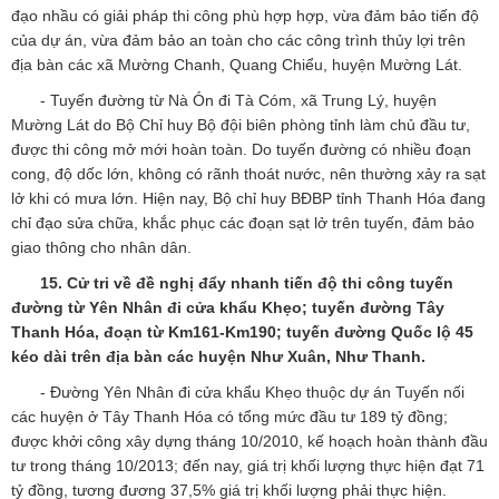
đạo nhầu có giải pháp thi công phù hợp hợp, vừa đảm bảo tiến độ
của dự án, vừa đảm bảo an toàn cho các công trình thủy lợi trên
địa bàn các xã Mường Chanh, Quang Chiểu, huyện Mường Lát.
- Tuyến đường từ Nà Ón đi Tà Cóm, xã Trung Lý, huyện
Mường Lát
do Bộ Chỉ huy Bộ đội biên phòng tỉnh làm chủ đầu tư,
được thi công mở mới hoàn toàn. Do tuyến đường có nhiều đoạn
cong, độ dốc lớn, không có rãnh thoát nước, nên thường xảy ra sạt
lở khi có mưa lớn. Hiện nay, Bộ chỉ huy BĐBP tỉnh Thanh Hóa đang
chỉ đạo sửa chữa, khắc phục các đoạn sạt lở trên tuyến, đảm bảo
giao thông cho nhân dân.
15. Cử tri về đề nghị đẩy nhanh tiến độ thi công tuyến
đường từ Yên Nhân đi
cửa khẩu Khẹo
; tuyến đường Tây
Thanh Hóa,
đoạn từ Km161-Km190
; tuyến đường Quốc lộ 45
kéo dài trên địa bàn các huyện Như Xuân, Như Thanh.
- Đường Yên Nhân đi cửa khẩu Khẹo thuộc dự án Tuyến nối
các huyện ở Tây Thanh Hóa có tổng mức đầu tư 189 tỷ đồng;
được khởi công xây dựng tháng 10/2010, kế hoạch hoàn thành đầu
tư trong tháng 10/2013; đến nay, giá trị khối lượng thực hiện đạt 71
tỷ đồng, tương đương 37,5% giá trị khối lượng phải thực hiện.