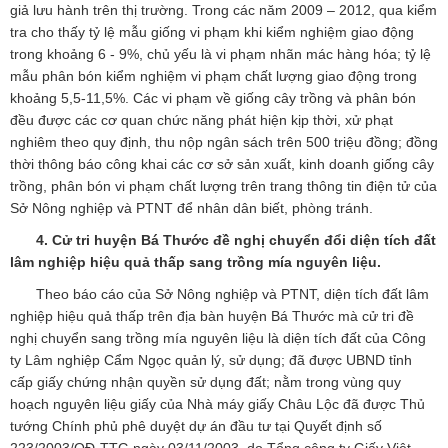
giả lưu hành trên thị trường. Trong các năm 2009 – 2012, qua kiểm
tra cho thấy tỷ lệ mẫu giống vi phạm khi kiểm nghiệm giao động
trong khoảng 6 - 9%, chủ yếu là vi phạm nhãn mác hàng hóa; tỷ lệ
mẫu phân bón kiểm nghiệm vi phạm chất lượng giao động trong
khoảng 5,5-11,5%. Các vi phạm về giống cây trồng và phân bón
đều được các cơ quan chức năng phát hiện kịp thời, xử phạt
nghiêm theo quy định, thu nộp ngân sách trên 500 triệu đồng; đồng
thời thông báo công khai các cơ sở sản xuất, kinh doanh giống cây
trồng, phân bón vi phạm chất lượng trên trang thông tin điện tử của
Sở Nông nghiệp và PTNT để nhân dân biết, phòng tránh.
4. Cử tri huyện Bá Thước đề nghị chuyển đổi diện tích đất
lâm nghiệp hiệu quả thấp sang trồng mía nguyên liệu.
Theo báo cáo của Sở Nông nghiệp và PTNT, diện tích đất lâm
nghiệp hiệu quả thấp trên địa bàn huyện Bá Thước mà cử tri đề
nghị chuyển sang trồng mía nguyên liệu là diện tích đất của Công
ty Lâm nghiệp Cẩm Ngọc quản lý, sử dụng; đã được UBND tỉnh
cấp giấy chứng nhận quyền sử dụng đất; nằm trong vùng quy
hoạch nguyên liệu giấy của Nhà máy giấy Châu Lộc đã được Thủ
tướng Chính phủ phê duyệt dự án đầu tư tại Quyết định số