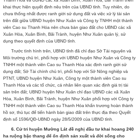
Thanh Hóa và UBND các xã Xuân Bình, Xuân Hòa, Bãi Trành triển
khai thực hiện quyết định nêu trên của UBND tỉnh. Tuy nhiên, do
chưa thống nhất được ranh giới sử dụng đất và việc xử lý tài sản
trên đất giữa UBND huyện Như Xuân và Công ty TNHH một thành
viên Cao su Thanh Hóa nên chưa bàn giao đất cho UBND các xã
Xuân Hòa, Xuân Bình, Bãi Trành, huyện Như Xuân quản lý, sử
dụng theo quyết định của UBND tỉnh.
Trước tình hình trên, UBND tỉnh đã chỉ đạo Sở Tài nguyên và
Môi trường chủ trì, phối hợp với UBND huyện Như Xuân và Công ty
TNHH một thành viên Cao su Thanh Hóa xác định ranh giới sử
dụng đất; Sở Tài chính chủ trì, phối hợp với Sở Nông nghiệp và
PTNT, UBND huyện Như Xuân, Công ty một thành viên Cao su
Thanh Hóa và các tổ chức, cá nhân liên quan xác định giá trị tài
sản trên đất; UBND huyện Như Xuân chỉ đạo UBND các xã Xuân
Hòa, Xuân Bình, Bãi Trành, huyện Như Xuân phối hợp với Công ty
TNHH một thành viên Cao su Thanh Hóa khẩn trương hoàn thành
hồ sơ, thủ tục để tiến hành bàn giao đất trên thực địa theo Quyết
định số 1596/QĐ-UBND ngày 28/5/2009 của UBND tỉnh.
6. Cử tri huyện Mường Lát đề nghị đầu tư khai hoang 240
ha ruộng bậc thang để ổn định sản xuất và đời sống cho