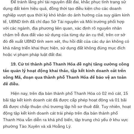
Để tránh lãng phí tài nguyên đất đai, khắc phục tình trạng sử
dụng đất kém hiệu quả, đồng thời tạo điều kiện cho các doanh
nghiệp vượt qua thời kỳ khó khăn do ảnh hưởng của suy giảm kinh
tế, UBND tỉnh đã chỉ đạo Sở Tài nguyên và Môi trường phối hợp
với các ngành, địa phương liên quan, xác định rõ nguyên nhân
chậm trễ đưa đất vào sử dụng của từng dự án cụ thể, trên cơ sở
đó đề xuất UBND tỉnh xem xét, thu hồi đất của các dự án không có
khả năng triển khai thực hiện, sử dụng đất không đúng mục đích
hoặc vi phạm pháp luật đất đai.
19. Cử tri thành phố Thanh Hóa đề nghị tăng cường công
tác quản lý hoạt động khai thác, tập kết kinh doanh cát trên
sông Mã, đoạn qua thành phố Thanh Hóa để bảo vệ an toàn
đê điều.
Hiện nay, trên địa bàn thành phố Thanh Hóa có 02 mỏ cát, 15
bãi tập kết kinh doanh cát đã được cấp phép hoạt động và 01 bãi
đã được chấp thuận chủ trương lập hồ sơ thuê đất. Tuy nhiên, hoạt
động tập kết kinh doanh cát trái phép trên địa bàn thành phố
Thanh Hóa vẫn diễn ra khá phổ biến, tập trung chủ yếu ở khu vực
phường Tào Xuyên và xã Hoằng Lý.