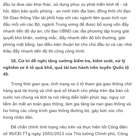
đầu tư đưa vào khai thác, sử dụng phục vụ phát triển kinh tế - xã
hội, đảm bảo quốc phòng - an ninh trên địa bàn; đồng thời chỉ đạo
Sở Giao thông Vận tải phối hợp với các ngành liên quan tích cực
đấu mối với các Bộ, ngành Trung ương để được bổ sung vốn đẩy
nhanh tiến độ dự án; chỉ đạo UBND các địa phương tập trung giải
quyết khó khăn, vướng mắc, đẩy nhanh tiến độ bồi thường, giải
phóng mặt bằng, tạo điều kiện thuận lợi cho chủ đầu tư và các nhà
thầu đẩy nhanh tiến độ thi công công trình.
16. Cử tri đề nghị tăng cường kiểm tra, kiểm soát, xử lý
nghiêm xe ô tô quá khổ, quá tải lưu hành trên tuyến Quốc lộ
45.
Trong thời gian qua, tình trạng xe ô tô tham gia giao thông chở
hàng quá tải trọng và chở quá số khách cho phép trên địa bàn cả
nước nói chung và tỉnh ta nói riêng diễn biến phức tạp, nguy cơ
tiềm ẩn mất an toàn giao thông, làm gia tăng tai nạn giao thông và
hư hỏng các công trình giao thông đường bộ, gây bức xúc cho
trong nhân dân.
Để chấn chỉnh tình trạng nêu trên và thực hiện tốt Công điện
số 95/CĐ-TTg ngày 10/01/2013 của Thủ tướng Chính phủ, Công