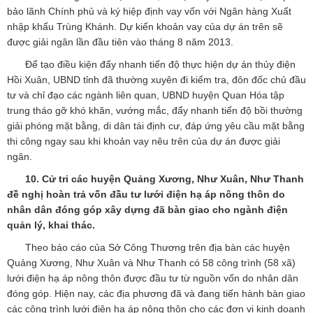
bảo lãnh Chính phủ và ký hiệp định vay vốn với Ngân hàng Xuất
nhập khẩu Trùng Khánh. Dự kiến khoản vay của dự án trên sẽ
được giải ngân lần đầu tiên vào tháng 8 năm 2013.
Để tạo điều kiện đẩy nhanh tiến độ thực hiện dự án thủy điện
Hồi Xuân, UBND tỉnh đã thường xuyên đi kiểm tra, đôn đốc chủ đầu
tư và chỉ đạo các ngành liên quan, UBND huyện Quan Hóa tập
trung tháo gỡ khó khăn, vướng mắc, đẩy nhanh tiến độ bồi thường
giải phóng mặt bằng, di dân tái định cư, đáp ứng yêu cầu mặt bằng
thi công ngay sau khi khoản vay nêu trên của dự án được giải
ngân.
10. Cử tri các huyện Quảng Xương, Như Xuân, Như Thanh
đề nghị hoàn trả vốn đầu tư lưới điện hạ áp nông thôn do
nhân dân đóng góp xây dựng đã bàn giao cho ngành điện
quản lý, khai thác.
Theo báo cáo của Sở Công Thương trên địa bàn các huyện
Quảng Xương, Như Xuân và Như Thanh có 58 công trình (58 xã)
lưới điện hạ áp nông thôn được đầu tư từ nguồn vốn do nhân dân
đóng góp. Hiện nay, các địa phương đã và đang tiến hành bàn giao
các công trình lưới điện hạ áp nông thôn cho các đơn vị kinh doanh