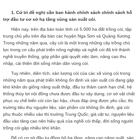
1. Cử tri đề nghị cần ban hành chính sách chính sách hỗ
trợ đầu tư cơ sở hạ tầng vùng sản xuất cói.
Hiện nay, trên địa bàn toàn tỉnh có 5.000 ha đất trồng cói, tập
trung chủ yếu trên địa bàn các huyện Nga Sơn và Quảng Xương.
Trong những năm qua, cây cói là một trong những cây trồng chủ
lực trong cơ cấu phát triển nông nghiệp và nghề cói đã trở thành
nghề truyền thống, góp phần giải quyết việc làm, nâng cao thu
nhập, cải thiện đời sống nhân dân vùng cói.
Tuy nhiên, diện tích, sản lượng cói của các xã vùng cói trong
những năm qua phát triển không ổn định và sản xuất cói đang gặp
khó khăn do giống năng suất thấp, đầu tư thâm canh hạn chế, hệ
thống thủy lợi nội đồng chưa được đầu tư xây dựng; cơ sở vật chất
phục vụ chế biến cói còn lạc hậu, chưa đáp ứng được yêu cầu; thị
trường tiêu thụ nguyên liệu, sản phẩm cói không ổn định, giá cói
phụ thuộc nhiều vào thị trường Trung Quốc; giá vật tư, nguyên liệu
đầu vào tăng cao nên hiệu quả của nghề cói thấp, đời sống người
trồng cói gặp nhiều khó khăn.
Để có cơ sở đầu tư đồng bộ hạ tầng, nâng cao năng suất, sản