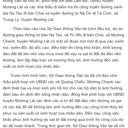
thông Vận tải chủ trì, phối hợp với Ban Dân tộc, UBND huyện
Mường Lát và các nhà thầu đi kiểm tra thi công tuyến đường vành
đai Na Tao đi bản Chai và tuyến đường từ Nà Ón đi Tà Cóm, xã
Trung Lý, huyện Mường Lát.
- Theo báo cáo của Sở Giao thông Vận tải (chủ đầu tư), dự án
đường giao thông từ bản Na Tao, xã Pù Nhi đi bản Chai, xã Mường
Chanh, huyện Mường Lát có một số đoạn mở mới đi qua các sườn
núi, sườn đồi, độ dốc cao, điều kiện thi công khó khăn, khối lượng
đào đất đá lớn nên vào mùa mưa đã xảy ra sạt lở đất đá đào nền
đường, làm lấp đập tràn và mương thủy lợi, ảnh hưởng đến sản
xuất và sinh hoạt của nhân dân.
Trước tình hình trên, Sở Giao thông Vận tải đã chỉ đạo nhà
thầu phối hợp với UBND các xã Quang Chiểu, Mường Chanh xác
định thiệt hại và mức kinh phí hỗ trợ cho các hộ dân bị ảnh hưởng,
đảm bảo ổn định đời sống nhân dân; đồng thời phối hợp với UBND
huyện Mường Lát xác định các vị trí đổ đất đào nền đường và gia
cố các bãi đổ để không làm ảnh hưởng đến các công trình thủy lợi
phục vụ sản xuất và sinh hoạt của nhân dân. Đến nay, công việc
khắc phục ảnh hưởng do sạt lở đất trong quá trình thi công của dự
án đã hoàn thành. Trong thời gian tới, Sở Giao thông Vận tải sẽ chỉ