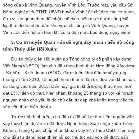
sông của xã Vĩnh Quang, huyện Vĩnh Lộc. Trước mắt, yêu cầu Sở
Nông nghiệp và PTNT, UBND huyện Vĩnh Lộc chỉ đạo các cơ quan,
đơn vị liên quan theo dõi chặt chẽ diễn biến mực nước sông Mã,
kịp thời di dời nhân dân khu vực bãi sông xã Vĩnh Quang, huyện
Vĩnh Lộc đến nơi an toàn khi có lũ đến mức báo động nguy hiểm.
9. Cử tri huyện Quan Hóa đề nghị đẩy nhanh tiến độ công
trình Thủy điện Hồi Xuân:
Dự án thủy điện Hồi Xuân do Tổng công ty cổ phần xây dựng
Việt Nam(VNECO) làm chủ đầu theo hình thức Hợp đồng Xây dựng
- Sở hữu - Kinh doanh (BOO), được triển khai đầu tư xây dựng
tháng 7 năm 2010, kế hoạch hoàn thành đầu tư, đưa vào khai thác,
sử dụng vào năm 2015. Đến nay, giá trị khối lượng thực hiện mới
đạt 13%; tiến độ thực hiện chậm khoảng 25 tháng so với kế hoạch;
nguyên nhân chủ yếu là do chủ đầu tư gặp khó khăn trong việc thu
xếp vốn thực hiện dự án.
Trước tình hình trên, chủ đầu tư đã nỗ lực tìm kiếm nguồn vốn
vay thực hiện dự án và đã được Ngân hàng Xuất nhập khẩu Trùng
Khánh, Trung Quốc chấp nhận khoản vay 97,7 triệu USD. Hiện nay,
chủ đầu tư đang hoàn thiện hồ sơ, thủ tục vay vốn để được cấp