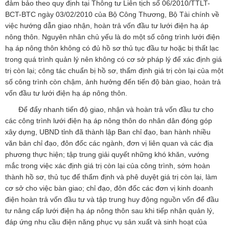
đảm bảo theo quy định tại Thông tư Liên tịch số 06/2010/TTLT-
BCT-BTC ngày 03/02/2010 của Bộ Công Thương, Bộ Tài chính về
việc hướng dẫn giao nhận, hoàn trả vốn đầu tư lưới điện hạ áp
nông thôn. Nguyên nhân chủ yếu là do một số công trình lưới điện
hạ áp nông thôn không có đủ hồ sơ thủ tục đầu tư hoặc bị thất lạc
trong quá trình quản lý nên không có cơ sở pháp lý để xác định giá
trị còn lại; công tác chuẩn bị hồ sơ, thẩm định giá trị còn lại của một
số công trình còn chậm, ảnh hưởng đến tiến độ bàn giao, hoàn trả
vốn đầu tư lưới điện hạ áp nông thôn.
Để đẩy nhanh tiến độ giao, nhận và hoàn trả vốn đầu tư cho
các công trình lưới điện hạ áp nông thôn do nhân dân đóng góp
xây dựng, UBND tỉnh đã thành lập Ban chỉ đạo, ban hành nhiều
văn bản chỉ đạo, đôn đốc các ngành, đơn vị liên quan và các địa
phương thực hiện; tập trung giải quyết những khó khăn, vướng
mắc trong việc xác định giá trị còn lại của công trình, sớm hoàn
thành hồ sơ, thủ tục để thẩm định và phê duyệt giá trị còn lại, làm
cơ sở cho việc bàn giao; chỉ đạo, đôn đốc các đơn vị kinh doanh
điện hoàn trả vốn đầu tư và tập trung huy động nguồn vốn để đầu
tư nâng cấp lưới điện hạ áp nông thôn sau khi tiếp nhận quản lý,
đáp ứng nhu cầu điện năng phục vụ sản xuất và sinh hoạt của