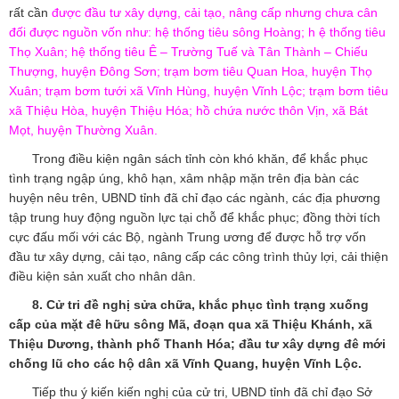
rất cần
được đầu tư xây dựng, cải tạo, nâng cấp nhưng chưa cân
đối được nguồn vốn như:
hệ thống tiêu sông Hoàng; h ệ thống tiêu
Thọ Xuân; hệ thống tiêu Ê – Trường Tuế và Tân Thành – Chiếu
Thượng, huyện Đông Sơn; trạm bơm tiêu Quan Hoa, huyện Thọ
Xuân; trạm bơm tưới xã Vĩnh Hùng, huyện Vĩnh Lộc; trạm bơm tiêu
xã Thiệu Hòa, huyện Thiệu Hóa; hồ chứa nước thôn Vịn, xã Bát
Mọt, huyện Thường Xuân.
Trong điều kiện ngân sách tỉnh còn khó khăn, để khắc phục
tình trạng ngập úng, khô hạn, xâm nhập mặn trên địa bàn các
huyện nêu trên, UBND tỉnh đã chỉ đạo các ngành, các địa phương
tập trung huy động nguồn lực tại chỗ để khắc phục; đồng thời tích
cực đấu mối với các Bộ, ngành Trung ương để được hỗ trợ vốn
đầu tư xây dựng, cải tạo, nâng cấp các công trình thủy lợi, cải thiện
điều kiện sản xuất cho nhân dân.
8. Cử tri đề nghị sửa chữa, khắc phục tình trạng xuống
cấp của mặt đê hữu sông Mã, đoạn qua xã Thiệu Khánh, xã
Thiệu Dương, thành phố Thanh Hóa; đầu tư xây dựng đê mới
chống lũ cho các hộ dân xã Vĩnh Quang, huyện Vĩnh Lộc.
Tiếp thu ý kiến kiến nghị của cử tri, UBND tỉnh đã chỉ đạo Sở