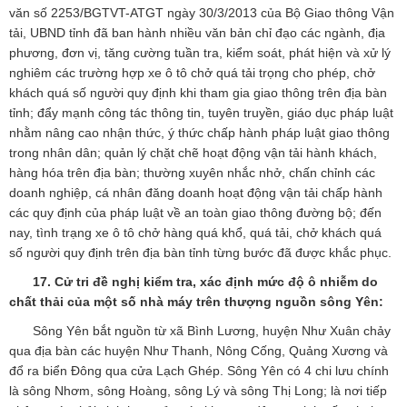
văn số 2253/BGTVT-ATGT ngày 30/3/2013 của Bộ Giao thông Vận
tải, UBND tỉnh đã ban hành nhiều văn bản chỉ đạo các ngành, địa
phương, đơn vị, tăng cường tuần tra, kiểm soát, phát hiện và xử lý
nghiêm các trường hợp xe ô tô chở quá tải trọng cho phép, chở
khách quá số người quy định khi tham gia giao thông trên địa bàn
tỉnh; đẩy mạnh công tác thông tin, tuyên truyền, giáo dục pháp luật
nhằm nâng cao nhận thức, ý thức chấp hành pháp luật giao thông
trong nhân dân; quản lý chặt chẽ hoạt động vận tải hành khách,
hàng hóa trên địa bàn; thường xuyên nhắc nhở, chấn chỉnh các
doanh nghiệp, cá nhân đăng doanh hoạt động vận tải chấp hành
các quy định của pháp luật về an toàn giao thông đường bộ; đến
nay, tình trạng xe ô tô chở hàng quá khổ, quá tải, chở khách quá
số người quy định trên địa bàn tỉnh từng bước đã được khắc phục.
17. Cử tri đề nghị kiểm tra, xác định mức độ ô nhiễm do
chất thải của một số nhà máy trên thượng nguồn sông Yên:
Sông Yên bắt nguồn từ xã Bình Lương, huyện Như Xuân chảy
qua địa bàn các huyện Như Thanh, Nông Cống, Quảng Xương và
đổ ra biển Đông qua cửa Lạch Ghép. Sông Yên có 4 chi lưu chính
là sông Nhơm, sông Hoàng, sông Lý và sông Thị Long; là nơi tiếp