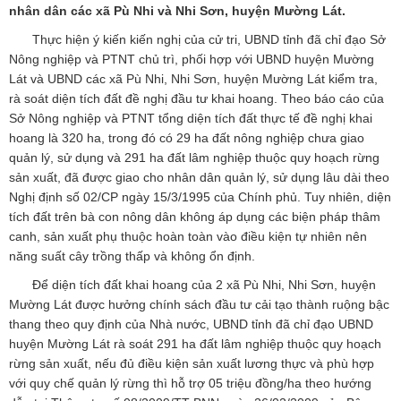
nhân dân các xã Pù Nhi và Nhi Sơn, huyện Mường Lát.
Thực hiện ý kiến kiến nghị của cử tri, UBND tỉnh đã chỉ đạo Sở
Nông nghiệp và PTNT chủ trì, phối hợp với UBND huyện Mường
Lát và UBND các xã Pù Nhi, Nhi Sơn, huyện Mường Lát kiểm tra,
rà soát diện tích đất đề nghị đầu tư khai hoang. Theo báo cáo của
Sở Nông nghiệp và PTNT tổng diện tích đất thực tế đề nghị khai
hoang là 320 ha, trong đó có 29 ha đất nông nghiệp chưa giao
quản lý, sử dụng và 291 ha đất lâm nghiệp thuộc quy hoạch rừng
sản xuất, đã được giao cho nhân dân quản lý, sử dụng lâu dài theo
Nghị định số 02/CP ngày 15/3/1995 của Chính phủ. Tuy nhiên, diện
tích đất trên bà con nông dân không áp dụng các biện pháp thâm
canh, sản xuất phụ thuộc hoàn toàn vào điều kiện tự nhiên nên
năng suất cây trồng thấp và không ổn định.
Để diện tích đất khai hoang của 2 xã Pù Nhi, Nhi Sơn, huyện
Mường Lát được hưởng chính sách đầu tư cải tạo thành ruộng bậc
thang theo quy định của Nhà nước, UBND tỉnh đã chỉ đạo UBND
huyện Mường Lát rà soát 291 ha đất lâm nghiệp thuộc quy hoạch
rừng sản xuất, nếu đủ điều kiện sản xuất lương thực và phù hợp
với quy chế quản lý rừng thì hỗ trợ 05 triệu đồng/ha theo hướng