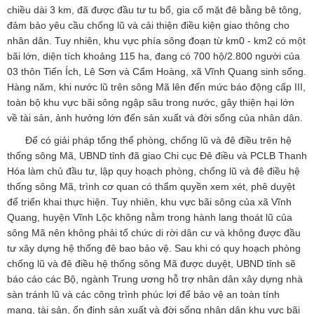
chiều dài 3 km, đã được đầu tư tu bổ, gia cố mặt đê bằng bê tông,
đảm bảo yêu cầu chống lũ và cải thiện điều kiện giao thông cho
nhân dân. Tuy nhiên, khu vực phía sông đoạn từ km0 - km2 có một
bãi lớn, diện tích khoảng 115 ha, đang có 700 hộ/2.800 người của
03 thôn Tiến Ích, Lê Sơn và Cẩm Hoàng, xã Vĩnh Quang sinh sống.
Hàng năm, khi nước lũ trên sông Mã lên đến mức báo động cấp III,
toàn bộ khu vực bãi sông ngập sâu trong nước, gây thiện hại lớn
về tài sản, ảnh hưởng lớn đến sản xuất và đời sống của nhân dân.
Để có giải pháp tổng thể phòng, chống lũ và đê điều trên hệ
thống sông Mã, UBND tỉnh đã giao Chi cục Đê điều và PCLB Thanh
Hóa làm chủ đầu tư, lập quy hoạch phòng, chống lũ và đê điều hệ
thống sông Mã, trình cơ quan có thẩm quyền xem xét, phê duyệt
để triển khai thực hiện. Tuy nhiên, khu vực bãi sông của xã Vĩnh
Quang, huyện Vĩnh Lộc không nằm trong hành lang thoát lũ của
sông Mã nên không phải tổ chức di rời dân cư và không được đầu
tư xây dựng hệ thống đê bao bảo vệ. Sau khi có quy hoạch phòng
chống lũ và đê điều hệ thống sông Mã được duyệt, UBND tỉnh sẽ
báo cáo các Bộ, ngành Trung ương hỗ trợ nhân dân xây dựng nhà
sàn tránh lũ và các công trình phúc lợi để bảo vệ an toàn tính
mạng, tài sản, ổn định sản xuất và đời sống nhân dân khu vực bãi