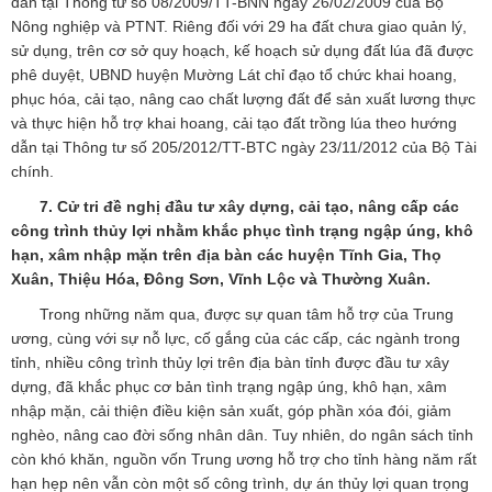
dẫn tại Thông tư số 08/2009/TT-BNN ngày 26/02/2009 của Bộ
Nông nghiệp và PTNT. Riêng đối với 29 ha đất chưa giao quản lý,
sử dụng, trên cơ sở quy hoạch, kế hoạch sử dụng đất lúa đã được
phê duyệt, UBND huyện Mường Lát chỉ đạo tổ chức khai hoang,
phục hóa, cải tạo, nâng cao chất lượng đất để sản xuất lương thực
và thực hiện hỗ trợ khai hoang, cải tạo đất trồng lúa theo hướng
dẫn tại Thông tư số 205/2012/TT-BTC ngày 23/11/2012 của Bộ Tài
chính.
7. Cử tri đề nghị đầu tư xây dựng, cải tạo, nâng cấp các
công trình thủy lợi nhằm khắc phục tình trạng ngập úng, khô
hạn, xâm nhập mặn trên địa bàn các huyện Tĩnh Gia, Thọ
Xuân, Thiệu Hóa, Đông Sơn, Vĩnh Lộc và Thường Xuân.
Trong những năm qua, được sự quan tâm hỗ trợ của Trung
ương, cùng với sự nỗ lực, cố gắng của các cấp, các ngành trong
tỉnh, nhiều công trình thủy lợi trên địa bàn tỉnh được đầu tư xây
dựng, đã khắc phục cơ bản tình trạng ngập úng, khô hạn, xâm
nhập mặn, cải thiện điều kiện sản xuất, góp phần xóa đói, giảm
nghèo, nâng cao đời sống nhân dân. Tuy nhiên, do ngân sách tỉnh
còn khó khăn, nguồn vốn Trung ương hỗ trợ cho tỉnh hàng năm rất
hạn hẹp nên vẫn còn một số công trình, dự án thủy lợi quan trọng