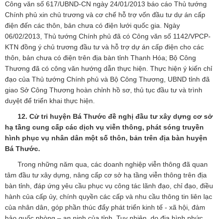
Công văn số 617/UBND-CN ngày 24/01/2013 báo cáo Thủ tướng
Chính phủ xin chủ trương và cơ chế hỗ trợ vốn đầu tư dự án cấp
điện đến các thôn, bản chưa có điện lưới quốc gia. Ngày
06/02/2013, Thủ tướng Chính phủ đã có Công văn số 1142/VPCP-
KTN đồng ý chủ trương đầu tư và hỗ trợ dự án cấp điện cho các
thôn, bản chưa có điện trên địa bàn tỉnh Thanh Hóa; Bộ Công
Thương đã có công văn hướng dẫn thực hiện. Thực hiện ý kiến chỉ
đạo của Thủ tướng Chính phủ và Bộ Công Thương, UBND tỉnh đã
giao Sở Công Thương hoàn chỉnh hồ sơ, thủ tục đầu tư và trình
duyệt để triển khai thực hiện.
12. Cử tri huyện Bá Thước đề nghị đầu tư xây dựng cơ sở
hạ tầng cung cấp các dịch vụ viễn thông, phát sóng truyền
hình phục vụ nhân dân một số thôn, bản trên địa bàn huyện
Bá Thước.
Trong những năm qua, các doanh nghiệp viễn thông đã quan
tâm đầu tư xây dựng, nâng cấp cơ sở hạ tầng viễn thông trên địa
bàn tỉnh, đáp ứng yêu cầu phục vụ công tác lãnh đạo, chỉ đạo, điều
hành của cấp ủy, chính quyền các cấp và nhu cầu thông tin liên lạc
của nhân dân, góp phần thúc đẩy phát triển kinh tế - xã hội, đảm
bảo quốc phòng – an ninh của tỉnh. Tuy nhiên, do địa hình phức