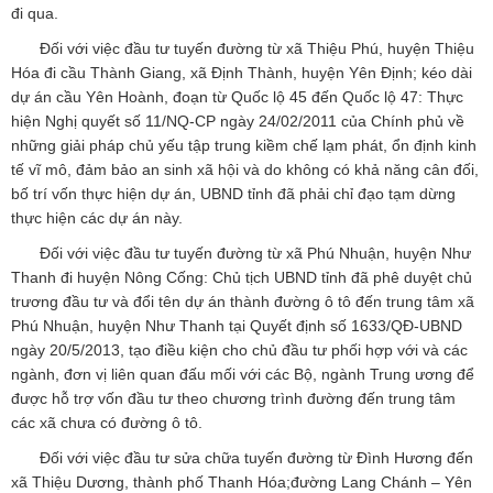
đi qua.
Đối với việc đầu tư tuyến đường từ xã Thiệu Phú, huyện Thiệu
Hóa đi cầu Thành Giang, xã Định Thành, huyện Yên Định; kéo dài
dự án cầu Yên Hoành, đoạn từ Quốc lộ 45 đến Quốc lộ 47: Thực
hiện Nghị quyết số 11/NQ-CP ngày 24/02/2011 của Chính phủ về
những giải pháp chủ yếu tập trung kiềm chế lạm phát, ổn định kinh
tế vĩ mô, đảm bảo an sinh xã hội và do không có khả năng cân đối,
bố trí vốn thực hiện dự án, UBND tỉnh đã phải chỉ đạo tạm dừng
thực hiện các dự án này.
Đối với việc đầu tư tuyến đường từ xã Phú Nhuận, huyện Như
Thanh đi huyện Nông Cống: Chủ tịch UBND tỉnh đã phê duyệt chủ
trương đầu tư và đổi tên dự án thành đường ô tô đến trung tâm xã
Phú Nhuận, huyện Như Thanh tại Quyết định số 1633/QĐ-UBND
ngày 20/5/2013, tạo điều kiện cho chủ đầu tư phối hợp với và các
ngành, đơn vị liên quan đấu mối với các Bộ, ngành Trung ương để
được hỗ trợ vốn đầu tư theo chương trình đường đến trung tâm
các xã chưa có đường ô tô.
Đối với việc đầu tư sửa chữa tuyến đường từ Đình Hương đến
xã Thiệu Dương, thành phố Thanh Hóa;đường Lang Chánh – Yên