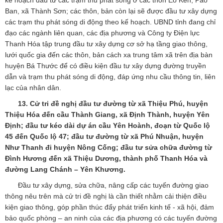
kế hoạch đầu tư các trạm thu phát sóng ở các thôn Eo Kén, Pảo
Ban, xã Thành Sơn; các thôn, bản còn lại sẽ được đầu tư xây dựng
các trạm thu phát sóng di động theo kế hoạch. UBND tỉnh đang chỉ
đạo các ngành liên quan, các địa phương và Công ty Điện lực
Thanh Hóa tập trung đầu tư xây dựng cơ sở hạ tầng giao thông,
lưới quốc gia đến các thôn, bản cách xa trung tâm xã trên địa bàn
huyện Bá Thước để có điều kiện đầu tư xây dựng đường truyền
dẫn và trạm thu phát sóng di động, đáp ứng nhu cầu thông tin, liên
lạc của nhân dân.
13. Cử tri đề nghị đầu tư đường từ xã Thiệu Phú, huyện
Thiệu Hóa đến cầu Thành Giang, xã Định Thành, huyện Yên
Định; đầu tư kéo dài dự án cầu Yên Hoành, đoạn từ Quốc lộ
45 đến Quốc lộ 47; đầu tư đường từ xã Phú Nhuận, huyện
Như Thanh đi huyện Nông Cống; đầu tư sửa chữa đường từ
Đình Hương đến xã Thiệu Dương, thành phố Thanh Hóa và
đường Lang Chánh – Yên Khương.
Đầu tư xây dựng, sửa chữa, nâng cấp các tuyến đường giao
thông nêu trên mà cử tri đề nghị là cần thiết nhằm cải thiện điều
kiện giao thông, góp phần thúc đẩy phát triển kinh tế - xã hội, đảm
bảo quốc phòng – an ninh của các địa phương có các tuyến đường