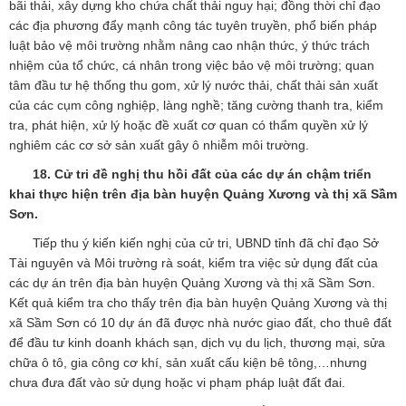
bãi thải, xây dựng kho chứa chất thải nguy hại; đồng thời chỉ đạo
các địa phương đẩy mạnh công tác tuyên truyền, phổ biến pháp
luật bảo vệ môi trường nhằm nâng cao nhận thức, ý thức trách
nhiệm của tổ chức, cá nhân trong việc bảo vệ môi trường; quan
tâm đầu tư hệ thống thu gom, xử lý nước thải, chất thải sản xuất
của các cụm công nghiệp, làng nghề; tăng cường thanh tra, kiểm
tra, phát hiện, xử lý hoặc đề xuất cơ quan có thẩm quyền xử lý
nghiêm các cơ sở sản xuất gây ô nhiễm môi trường.
18. Cử tri đề nghị thu hồi đất của các dự án chậm triển
khai thực hiện trên địa bàn huyện Quảng Xương và thị xã Sầm
Sơn.
Tiếp thu ý kiến kiến nghị của cử tri, UBND tỉnh đã chỉ đạo Sở
Tài nguyên và Môi trường rà soát, kiểm tra việc sử dụng đất của
các dự án trên địa bàn huyện Quảng Xương và thị xã Sầm Sơn.
Kết quả kiểm tra cho thấy trên địa bàn huyện Quảng Xương và thị
xã Sầm Sơn có 10 dự án đã được nhà nước giao đất, cho thuê đất
để đầu tư kinh doanh khách sạn, dịch vụ du lịch, thương mại, sửa
chữa ô tô, gia công cơ khí, sản xuất cấu kiện bê tông,…nhưng
chưa đưa đất vào sử dụng hoặc vi phạm pháp luật đất đai.