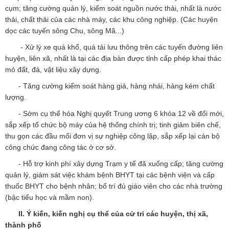
cụm; tăng cường quản lý, kiểm soát nguồn nước thải, nhất là nước
thải, chất thải của các nhà máy, các khu công nghiệp. (Các huyện
dọc các tuyến sông Chu, sông Mã...)
- Xử lý xe quá khổ, quá tải lưu thông trên các tuyến đường liên
huyện, liên xã, nhất là tại các địa bàn được tỉnh cấp phép khai thác
mỏ đất, đá, vật liệu xây dựng.
- Tăng cường kiểm soát hàng giả, hàng nhái, hàng kém chất
lượng.
- Sớm cụ thể hóa Nghị quyết Trung ương 6 khóa 12 về đổi mới,
sắp xếp tổ chức bộ máy của hệ thống chính trị; tinh giảm biên chế,
thu gọn các đầu mối đơn vị sự nghiệp công lập, sắp xếp lại cán bộ
công chức đang công tác ở cơ sở.
- Hỗ trợ kinh phí xây dựng Trạm y tế đã xuống cấp; tăng cường
quản lý, giám sát việc khám bệnh BHYT tại các bệnh viện và cấp
thuốc BHYT cho bệnh nhân; bố trí đủ giáo viên cho các nhà trường
(bậc tiểu học và mầm non).
II. Ý kiến, kiến nghị cụ thể của cử tri các huyện, thị xã,
thành phố