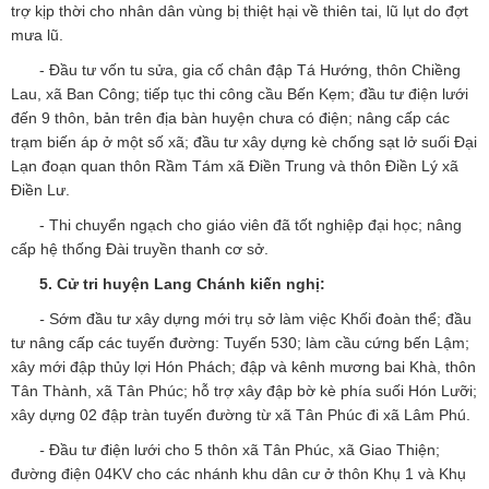
trợ kịp thời cho nhân dân vùng bị thiệt hại về thiên tai, lũ lụt do đợt
mưa lũ.
- Đầu tư vốn tu sửa, gia cố chân đập Tá Hướng, thôn Chiềng
Lau, xã Ban Công; tiếp tục thi công cầu Bến Kẹm; đầu tư điện lưới
đến 9 thôn, bản trên địa bàn huyện chưa có điện; nâng cấp các
trạm biến áp ở một số xã; đầu tư xây dựng kè chống sạt lở suối Đại
Lạn đoạn quan thôn Rầm Tám xã Điền Trung và thôn Điền Lý xã
Điền Lư.
- Thi chuyển ngạch cho giáo viên đã tốt nghiệp đại học; nâng
cấp hệ thống Đài truyền thanh cơ sở.
5. Cử tri huyện
Lang Chánh
kiến nghị:
-
Sớm đầu tư xây dựng mới trụ sở làm việc Khối đoàn thể; đầu
tư nâng cấp các tuyến đường: Tuyến 530; làm cầu cứng bến Lậm;
xây mới đập thủy lợi Hón Phách; đập và kênh mương bai Khà, thôn
Tân Thành, xã Tân Phúc; hỗ trợ xây đập bờ kè phía suối Hón Lưỡi;
xây dựng 02 đập tràn tuyến đường từ xã Tân Phúc đi xã Lâm Phú.
-
Đầu tư điện lưới cho 5 thôn xã Tân Phúc, xã Giao Thiện;
đường điện 04KV cho các nhánh khu dân cư ở thôn Khụ 1 và Khụ