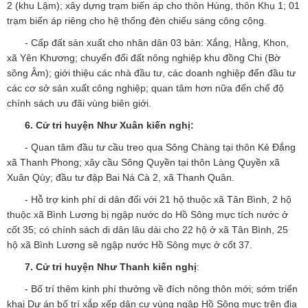
2 (khu Lậm); xây dựng trạm biến áp cho thôn Húng, thôn Khụ 1; 01
trạm biến áp riêng cho hệ thống đèn chiếu sáng công cộng.
-
Cấp đất sản xuất cho nhân dân 03 bản: Xắng, Hằng, Khon,
xã Yên Khương; chuyển đổi đất nông nghiệp khu đồng Chi (Bờ
sông Âm); giới thiệu các nhà đầu tư, các doanh nghiệp đến đầu tư
các cơ sở sản xuất công nghiệp; quan tâm hơn nữa đến chế độ
chính sách ưu đãi vùng biên giới.
6. Cử tri huyện Như Xuân kiến nghị:
- Quan tâm đầu tư cầu treo qua Sông Chàng tại thôn Kẻ Đắng
xã Thanh Phong; xây cầu Sông Quyền tại thôn Làng Quyền xã
Xuân Qùy; đầu tư đập Bai Ná Cà 2, xã Thanh Quân.
- Hỗ trợ kinh phí di dân đối với 21 hộ thuộc xã Tân Bình, 2 hộ
thuộc xã Bình Lương bị ngập nước do Hồ Sông mực tích nước ở
cốt 35; có chính sách di dân lâu dài cho 22 hộ ở xã Tân Bình, 25
hộ xã Bình Lương sẽ ngập nước Hồ Sông mực ở cốt 37.
7. Cử tri huyện Như Thanh kiến nghị
:
- Bố trí thêm kinh phí thưởng về đích nông thôn mới; sớm triển
khai Dự án bố trí xắp xếp dân cư vùng ngập Hồ Sông mực trên địa