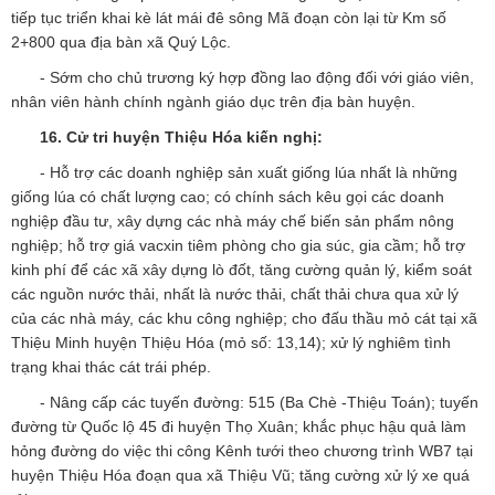
tiếp tục triển khai kè lát mái đê sông Mã đoạn còn lại từ Km số
2+800 qua địa bàn xã Quý Lộc.
- Sớm cho chủ trương ký hợp đồng lao động đối với giáo viên,
nhân viên hành chính ngành giáo dục trên địa bàn huyện.
16.
Cử tri huyện Thiệu Hóa kiến nghị:
- Hỗ trợ các doanh nghiệp sản xuất giống lúa nhất là những
giống lúa có chất lượng cao; có chính sách kêu gọi các doanh
nghiệp đầu tư, xây dựng các nhà máy chế biến sản phẩm nông
nghiệp; hỗ trợ giá vacxin tiêm phòng cho gia súc, gia cầm; hỗ trợ
kinh phí để các xã xây dựng lò đốt, tăng cường quản lý, kiểm soát
các nguồn nước thải, nhất là nước thải, chất thải chưa qua xử lý
của các nhà máy, các khu công nghiệp; cho đấu thầu mỏ cát tại xã
Thiệu Minh huyện Thiệu Hóa (mỏ số: 13,14); xử lý nghiêm tình
trạng khai thác cát trái phép.
- Nâng cấp các tuyến đường: 515 (Ba Chè -Thiệu Toán); tuyến
đường từ Quốc lộ 45 đi huyện Thọ Xuân; khắc phục hậu quả làm
hỏng đường do việc thi công Kênh tưới theo chương trình WB7 tại
huyện Thiệu Hóa đoạn qua xã Thiệu Vũ; tăng cường xử lý xe quá