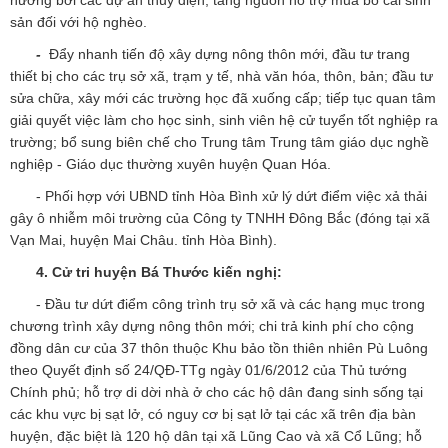
hưởng bởi các dự án thủy điện; tăng nguồn hỗ trợ mua bò cái sinh
sản đối với hộ nghèo.
-
Đẩy nhanh tiến độ xây dựng nông thôn mới, đầu tư trang
thiết bị cho các trụ sở xã, trạm y tế, nhà văn hóa, thôn, bản; đầu tư
sửa chữa, xây mới các trường học đã xuống cấp; tiếp tục quan tâm
giải quyết việc làm cho học sinh, sinh viên hệ cử tuyển tốt nghiệp ra
trường; bổ sung biên chế cho Trung tâm Trung tâm giáo dục nghề
nghiệp - Giáo dục thường xuyên huyện Quan Hóa.
- Phối hợp với UBND tỉnh Hòa Bình xử lý dứt điểm việc xả thải
gây ô nhiễm môi trường của Công ty TNHH Đông Bắc (đóng tại xã
Vạn Mai, huyện Mai Châu. tỉnh Hòa Bình).
4.
Cử tri huyện Bá Thước kiến nghị:
- Đầu tư dứt điểm công trình trụ sở xã và các hạng mục trong
chương trình xây dựng nông thôn mới; chi trả kinh phí cho cộng
đồng dân cư của 37 thôn thuộc Khu bảo tồn thiên nhiên Pù Luông
theo Quyết định số 24/QĐ-TTg ngày 01/6/2012 của Thủ tướng
Chính phủ; hỗ trợ di dời nhà ở cho các hộ dân đang sinh sống tại
các khu vực bị sạt lở, có nguy cơ bị sạt lở tại các xã trên địa bàn
huyện, đặc biệt là 120 hộ dân tại xã Lũng Cao và xã Cổ Lũng; hỗ