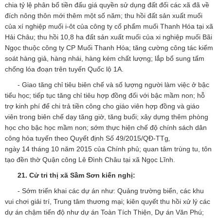
chia tỷ lệ phân bổ tiền đấu giá quyền sử dụng đất đối các xã đã về
đích nông thôn mới thêm một số năm; thu hồi đất sản xuất muối
của xí nghiệp muối i-ôt của công ty cổ phẩm muối Thanh Hóa tại xã
Hải Châu; thu hồi 10,8 ha đất sản xuất muối của xi nghiệp muối Bãi
Ngọc thuộc công ty CP Muối Thanh Hóa; tăng cường công tác kiểm
soát hàng giả, hàng nhái, hàng kém chất lượng; lắp bổ sung tấm
chống lóa đoạn trên tuyến Quốc lộ 1A.
- Giao tăng chỉ tiêu biên chế và số lượng người làm việc ở bậc
tiểu học; tiếp tục tăng chỉ tiêu hợp đồng đối với bậc mầm non; hỗ
trợ kinh phí để chi trả tiền công cho giáo viên hợp đồng và giáo
viên trong biên chế dạy tăng giờ, tăng buổi; xây dựng thêm phòng
học cho bậc học mầm non; sớm thực hiện chế độ chính sách dân
công hỏa tuyến theo Quyết định Số 49/2015/QĐ-TTg
,
ngày 14 tháng 10 năm 2015 của Chính phủ; quan tâm trùng tu, tôn
tạo đền thờ Quận công Lê Đình Châu tại xã Ngọc Lĩnh.
21. Cử tri thị xã Sầm Sơn
kiến nghị:
- Sớm triển khai các dự án như: Quảng trường biển, các khu
vui chơi giải trí, Trung tâm thương mại; kiên quyết thu hồi xử lý các
dự án chậm tiến độ như dự án Toàn Tích Thiện, Dự án Văn Phú;