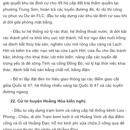
giải quyết khu tái định cư cho 49 hộ cấp đất trái thẩm quyền tại
phường Trung Sơn; hoàn trả các tuyến đường 4b, 4c do thi công
vụ phục vụ Dự án FLC; đầu tư xây dựng các khu tái định cư sau khi
di dời giải phóng mặt bằng.
- Đầu tư hệ thống xử lý rác thải, hệ thống thoát nước; di dời bãi
rác thành phố ra khỏi khu vực nội thành; hỗ trợ ngư dân nuôi trồng
và đánh bắt thủy hải sản; nghiên cứu mở rộng cầu cảng cá Lạch
Hới và kiểm tra việc nạo vét tại cửa Lạch Hới, cửa Âu cho tầu tránh
bão; không cho khai thác cát trên biển; nâng cấp các tuyến đê
trọng yếu là đê sông Tỉnh và cống Đồng Bò; xử lý kịp thời việc khai
thác, đánh bắt hải sản bằng chất nổ, bằng điện.
- Bố trí lắp đặt đèn tín hiệu giao thông tại các điểm giao cắt
giữa Quốc lộ 47; hệ thống chiếu sáng tại Quốc lộ 47 và các tuyến
đường ngang.
22. Cử tri huyện Hoằng Hóa
kiến nghị:
- Đầu tư xây dựng trạm bơm và nâng cấp hệ thống kênh Lưu -
Phong - Châu; di dời Trạm bơm tưới ở xã Hoằng Vinh về địa điểm
cống xả lũ xã Hoằng Đạo; hỗ trợ kinh phí sửa chữa 2 cống qua đê
sông cung thuộc địa phận xã Hoằng Đạo.