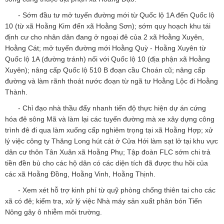
- Sớm đầu tư mở tuyến đường mới từ Quốc lộ 1A đến Quốc lộ
10 (từ xã Hoằng Kim đến xã Hoằng Sơn); sớm quy hoạch khu tái
định cư cho nhân dân đang ở ngoại đê của 2 xã Hoằng Xuyên,
Hoằng Cát; mở tuyến đường mới Hoằng Quỳ - Hoằng Xuyên từ
Quốc lộ 1A (đường tránh) nối với Quốc lộ 10 (địa phận xã Hoằng
Xuyên); nâng cấp Quốc lộ 510 B đoạn cầu Choán cũ; nâng cấp
đường và làm rãnh thoát nước đoạn từ ngã tư Hoằng Lộc đi Hoằng
Thành.
- Chỉ đạo nhà thầu đẩy nhanh tiến độ thực hiện dự án cứng
hóa đê sông Mã và làm lại các tuyến đường mà xe xây dựng công
trình đê đi qua làm xuống cấp nghiêm trọng tại xã Hoằng Hợp; xử
lý việc công ty Thăng Long hút cát ở Cửa Hới làm sạt lở tại khu vực
dân cư thôn Tân Xuân xã Hoằng Phụ; Tập đoàn FLC sớm chi trả
tiền đền bù cho các hộ dân có các diện tích đã được thu hồi của
các xã Hoằng Đồng, Hoằng Vinh, Hoằng Thịnh.
- Xem xét hỗ trợ kinh phí từ quỹ phòng chống thiên tai cho các
xã có đê; kiểm tra, xử lý việc Nhà máy sản xuất phân bón Tiến
Nông gây ô nhiễm môi trường.