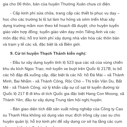
gia cho 06 thôn, bản của huyện Thường Xuân chưa có điện.
- Cấp kinh phí sửa chữa, trang cấp các thiết bị phục vụ dạy –
học cho các trường bị lũ lụt làm hư hỏng và sớm triển khai xây
dựng trường mầm non theo kế hoạch đã duyệt; cho huyện tuyển
giáo viên hợp đồng; tuyển giáo viên dạy môn Tiếng Anh và các
môn đặc thù; hỗ trợ kinh phí xây dựng nhà văn hóa các thôn bản
và trạm y tế các xã, đặc biệt là xã Biên giới.
9.
Cử tri huyện Thạch Thành kiến nghị:
- Đầu tư xây dựng tuyến tỉnh lộ 523 qua các xã của vùng chiến
khu du kích Ngọc Trạo; mở tuyến xe buýt trên Quốc lộ 217B; tu bổ
các hồ đập đã xuống cấp, đặc biệt là các hồ: hồ Đá Mài – xã Thành
Minh, Bai Nhắm - xã Thành Công, Rộc Chó – Thị trấn Vân Du, Bất
Mê - xã Thành Công; xử lý khẩn cấp sự cố sạt lở tuyến đường từ
Quốc lộ 217 B đi khu di tích Quốc gia đặc biệt Hang Con Moong, xã
Thành Yên; đầu tư xây dựng Trung tâm hội nghị huyện.
- Bàn giao diện tích đất sản xuất nông nghiệp của Công ty Cao
su Thanh Hóa không sử dụng vào mục đích trồng cây cao su cho
huyện quản lý; hỗ trợ kinh phí để xây dựng cơ sở hạ tầng các cụm