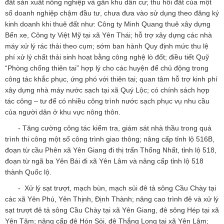
đất sản xuất nông nghiệp và gần khu dân cư; thu hồi đất của một
số doanh nghiệp chậm đầu tư, chưa đưa vào sử dụng theo đăng ký
kinh doanh khi thuê đất như: Công ty Minh Quang thuê xây dựng
Bến xe, Công ty Việt Mỹ tại xã Yên Thái; hỗ trợ xây dựng các nhà
máy xử lý rác thải theo cụm; sớm ban hành Quy định mức thu lệ
phí xử lý chất thải sinh hoạt bằng công nghệ lò đốt; điều tiết Quỹ
“Phòng chống thiên tai” hợp lý cho các huyện để chủ động trong
công tác khắc phục, ứng phó với thiên tai; quan tâm hỗ trợ kinh phí
xây dựng nhà máy nước sạch tại xã Quý Lộc; có chính sách hợp
tác công – tư để có nhiều công trình nước sạch phục vụ nhu cầu
của người dân ở khu vực nông thôn.
- Tăng cường công tác kiểm tra, giám sát nhà thầu trong quá
trình thi công một số công trình giao thông; nâng cấp tỉnh lộ 516B,
đoạn từ cầu Phên xã Yên Giang đi thị trấn Thống Nhất, tỉnh lộ 518,
đoạn từ ngã ba Yên Bái đi xã Yên Lâm và nâng cấp tỉnh lộ 518
thành Quốc lộ.
- Xử lý sạt trượt, mạch bùn, mạch sủi đê tả sông Cầu Chày tại
các xã Yên Phú, Yên Thịnh, Định Thành; nâng cao trình đê và xử lý
sạt trượt đê tả sông Cầu Chày tại xã Yên Giang, đê sông Hép tại xã
Yên Tâm; nâng cấp đê Hón Sỏi, đê Thắng Long tại xã Yên Lâm;