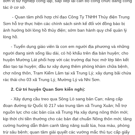
đơn vị sự nghiệp công lập, sắp xếp lại cán bộ công chức đang công
tác ở cơ sở.
- Quan tâm phối hợp chỉ đạo Công Ty TNHH Thủy điện Trung
Sơn hỗ trợ thực hiện các chính sách sinh kế đối với đồng bào bị
ảnh hưởng bởi lòng hồ thủy điện; sớm ban hành quy chế quản lý
lòng hồ.
- Tuyển dụng giáo viên là con em người địa phương và những
người đang sinh sống lâu dài, có hộ khẩu trên địa bàn huyện; cho
huyện Mường Lát phối hợp với các trường đại học mở lớp liên kết
đào tạo tại huyện; đầu tư xây dựng thêm phòng khám chữa bệnh,
chợ nông thôn, Trạm Kiểm Lâm tại xã Trung Lý; xây dựng bãi chứa
rác thải cho 03 xã Trung Lý, Mường Lý và Nhi Sơn.
2. Cử tri huyện Quan Sơn kiến nghị:
- Xây dựng cầu treo qua Sông Lò sang bản Cạn; nâng cấp
đoạn đường từ Quốc lộ 217 vào trung tâm xã Trung Xuân; hỗ trợ
nguồn lực cho các bản của xã Trung Hạ xây dựng nông thôn mới;
kịp thời chi tiền thưởng cho các bản đạt chuẩn Nông thôn mới; tăng
cường hướng dẫn thâm canh tăng năng suất lúa, hoa màu, phòng
trừ sâu bệnh; quan tâm giải quyết các vướng mắc thủ tục cấp giấy