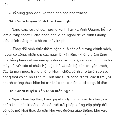
dân.
-
Bổ sung giáo viên, kế toán cho các nhà trường;
14.
Cử tri huyện Vĩnh Lộc kiến nghị:
- Nâng cấp, sửa chữa mương kênh Tây xã Vĩnh Quang; hỗ trợ
làm đường thoát lũ cho nhân dân vùng ngoại đê xã Vĩnh Quang;
điều chỉnh nâng mức hỗ trợ thủy lợi phí.
- Thay đổi hình thức thăm, tặng quà các đối tượng chính sách,
người có công, nhân dịp các ngày lễ, kỷ niệm, (không thăm tặng
quà bằng hiện vật mà nên quy đổi ra tiền mặt); xem xét tinh gọn bộ
máy đối với các tổ chức Hội đặc thù và cán bộ bán chuyên trách;
đầu tư máy móc, trang thiết bị khám chữa bệnh cho tuyến cơ sở,
đồng thời có chính sách thu hút bác sĩ về công tác tại các trạm y tế;
nhanh chóng thực hiện hỗ trợ khắc phục thiên tai cho người dân.
15.
Cử tri huyện Yên Định kiến nghị:
- Ngăn chặn kịp thời, kiên quyết xử lý đối với các tổ chức, cá
nhân khai thác khoáng sản cát, sỏi trái phép; dừng cấp phép đối
với các mỏ khai thác đá gần khu vực đường giao thông, khu vực