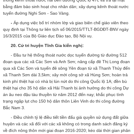
thống kênh thoát nước hai bên đường Quốc lộ 47c và trả lại mặt
bằng đảm bảo sinh hoạt cho nhân dân; xây dựng kênh thoát nước
tuyến đường Nghi Sơn - Sao Vàng.
-
Áp dụng việc bố trí nhóm lớp và giao biên chế giáo viên theo
quy định tại Thông tư liên tịch số 06/2015/TTLT-BGDĐT-BNV ngày
16/3/2015 của Bộ Giáo dục Đào tạo, Bộ Nội vụ.
20. Cử tri huyện Tĩnh Gia
kiến nghị:
- Đầu tư hệ thống thoát nước dọc tuyến đường từ đường 512
đoạn qua các xã Các Sơn và Anh Sơn; nâng cấp đê Thị Long đoạn
qua xã Các Sơn và tuyến đê sông Yên đoạn từ xã Thanh Thủy đến
xã Thanh Sơn dài 3,5km; xây mới công sở xã Hùng Sơn; hoàn trả
kinh phí thiệt hại có nhà bị lún nứt do thi công Quốc lộ 1A; đền bù
thiệt hại cho 35 hộ dân xã Hải Thanh bị ảnh hưởng do thi công Dự
án âu neo đậu tàu thuyền từ năm 2012 đến nay; khắc phục tình
trạng ngập lụt cho 150 hộ dân thôn Liên Vinh do thi công đường
Bắc Nam 3.
- Điều chỉnh tỷ lệ điều tiết tiền đấu giá quyền sử dụng đất giữa
huyện và các xã đối với các xã không có trong danh sách đăng ký
về đích nông thôn mới giai đoạn 2016-2020; kéo dài thời gian phân