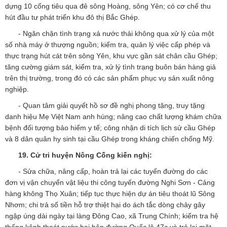
dựng 10 cống tiêu qua đê sông Hoàng, sông Yên; có cơ chế thu
hút đầu tư phát triển khu đô thị Bắc Ghép.
- Ngăn chặn tình trạng xả nước thải không qua xử lý của một
số nhà máy ở thượng nguồn; kiểm tra, quản lý việc cấp phép và
thực trạng hút cát trên sông Yên, khu vực gần sát chân cầu Ghép;
tăng cường giám sát, kiểm tra, xử lý tình trạng buôn bán hàng giả
trên thị trường, trong đó có các sản phẩm phục vụ sản xuất nông
nghiệp.
- Quan tâm giải quyết hồ sơ đề nghị phong tặng, truy tặng
danh hiệu Mẹ Việt Nam anh hùng; nâng cao chất lượng khám chữa
bệnh đối tượng bảo hiểm y tế; công nhận di tích lịch sử cầu Ghép
và 8 dân quân hy sinh tại cầu Ghép trong kháng chiến chống Mỹ.
19.
Cử tri huyện Nông Cống
kiến nghị:
- Sửa chữa, nâng cấp, hoàn trả lại các tuyến đường do các
đơn vị vận chuyển vật liệu thi công tuyến đường Nghi Sơn - Cảng
hàng không Thọ Xuân; tiếp tục thực hiện dự án tiêu thoát lũ Sông
Nhơm; chi trả số tiền hỗ trợ thiệt hại do ách tắc dòng chảy gây
ngập úng dài ngày tại làng Đông Cao, xã Trung Chính; kiểm tra hệ