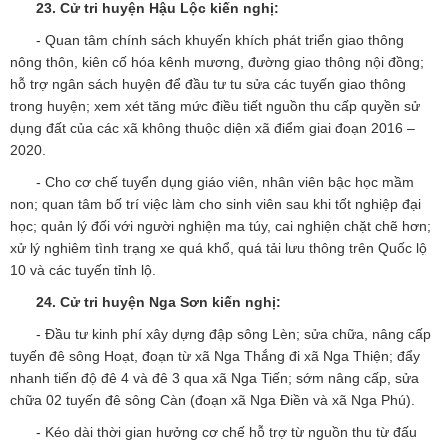
23. Cử tri huyện Hậu Lộc
kiến nghị:
- Quan tâm chính sách khuyến khích phát triển giao thông
nông thôn, kiên cố hóa kênh mương, đường giao thông nội đồng;
hỗ trợ ngân sách huyện để đầu tư tu sửa các tuyến giao thông
trong huyện; xem xét tăng mức điều tiết nguồn thu cấp quyền sử
dụng đất của các xã không thuộc diện xã điểm giai đoạn 2016 –
2020.
- Cho cơ chế tuyển dụng giáo viên, nhân viên bậc học mầm
non; quan tâm bố trí việc làm cho sinh viên sau khi tốt nghiệp đại
học; quản lý đối với người nghiện ma túy, cai nghiện chặt chẽ hơn;
xử lý nghiêm tình trạng xe quá khổ, quá tải lưu thông trên Quốc lộ
10 và các tuyến tỉnh lộ.
24.
Cử tri huyện Nga Sơn
kiến nghị:
- Đầu tư kinh phí xây dựng đập sông Lèn; sửa chữa, nâng cấp
tuyến đê sông Hoạt, đoạn từ xã Nga Thắng đi xã Nga Thiện; đẩy
nhanh tiến độ đê 4 và đê 3 qua xã Nga Tiến; sớm nâng cấp, sửa
chữa 02 tuyến đê sông Càn (đoạn xã Nga Điền và xã Nga Phú).
- Kéo dài thời gian hưởng cơ chế hỗ trợ từ nguồn thu từ đấu