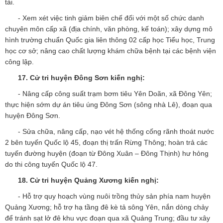
tải.
- Xem xét việc tinh giảm biên chế đối với một số chức danh
chuyên môn cấp xã (địa chính, văn phòng, kế toán); xây dựng mô
hình trường chuẩn Quốc gia liên thông 02 cấp học Tiểu học, Trung
học cơ sở; nâng cao chất lượng khám chữa bệnh tại các bệnh viện
công lập.
17.
Cử tri huyện Đông Sơn
kiến nghị:
- Nâng cấp công suất trạm bơm tiêu Yên Doãn, xã Đông Yên;
thực hiện sớm dự án tiêu úng Đông Sơn (sông nhà Lê), đoạn qua
huyện Đông Sơn.
- Sửa chữa, nâng cấp, nạo vét hệ thống cống rãnh thoát nước
2 bên tuyến Quốc lộ 45, đoạn thị trấn Rừng Thông; hoàn trả các
tuyến đường huyện (đoạn từ Đông Xuân – Đông Thịnh) hư hỏng
do thi công tuyến Quốc lộ 47.
18. Cử tri huyện Quảng Xương
kiến nghị:
- Hỗ trợ quy hoạch vùng nuôi trồng thủy sản phía nam huyện
Quảng Xương; hỗ trợ hạ tầng đê kè tả sông Yên, nắn dòng chảy
để tránh sạt lở đê khu vực đoạn qua xã Quảng Trung; đầu tư xây