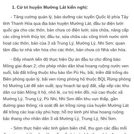
1. Cử tri huyện Mường Lát kiến nghị:
- Tăng cường quản lý, bảo dưỡng các tuyến Quốc lộ phía Tây
tỉnh Thanh Hóa qua địa bàn huyện Mường Lát; đầu tư điện lưới
quốc gia cho các thôn, bản chưa có điện lưới; sửa chữa, nâng cấp
các công trình thủy lợi; đầu tư, sửa chữa các công trình nước sinh
hoạt các thôn, bản của 3 xã Trung Lý, Mường Lý, Nhi Sơn; quan
tâm đầu tư nhà văn hóa cho các thôn, bản chưa có Nhà văn hóa.
- Đẩy nhanh tiến độ thực hiện Dự án đầu tư cho đồng bào
Mông giai đoạn 2; cho phép nhân dân khai hoang ruộng nước ven
suối, bãi đất trống thuộc khu bảo tồn Pù Hu, bãi, triền đất trống do
Biên phòng quản lý, bãi ven rừng phòng hộ thuộc BQL Rừng phòng
hộ Mường Lát để sản xuất; quy hoạch lại quỹ đất, sắp xếp các khu
dân cư bản Mông ít hộ, nhỏ lẻ, cư trú trên đồi, núi cao thuộc xã
Mường Lý, Trung Lý, Pù Nhi, Nhi Sơn đến khu vực thấp, gần
đường giao thông; rà soát đề án trồng rừng của huyện Mường Lát
để trồng các loại cây phù hợp; hỗ trợ kinh phí khai hoang ruộng
bậc thang cho nhân dân 3 xã Mường Lý, Trung Lý, Nhi Sơn.
- Sớm thực hiện việc tinh giảm biên chế, thu gọn các đầu mối