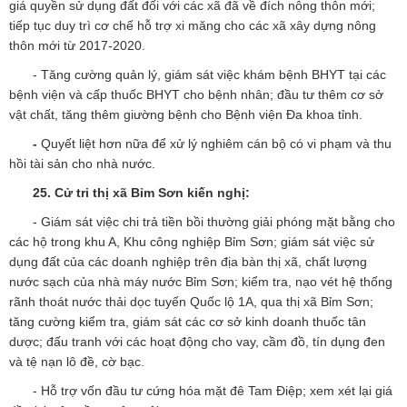
giá quyền sử dụng đất đối với các xã đã về đích nông thôn mới;
tiếp tục duy trì cơ chế hỗ trợ xi măng cho các xã xây dựng nông
thôn mới từ 2017-2020.
- Tăng cường quản lý, giám sát việc khám bệnh BHYT tại các
bệnh viện và cấp thuốc BHYT cho bệnh nhân; đầu tư thêm cơ sở
vật chất, tăng thêm giường bệnh cho Bệnh viện Đa khoa tỉnh.
-
Quyết liệt hơn nữa để xử lý nghiêm cán bộ có vi phạm và thu
hồi tài sản cho nhà nước.
25.
Cử tri thị xã Bỉm Sơn
kiến nghị:
- Giám sát việc chi trả tiền bồi thường giải phóng mặt bằng cho
các hộ trong khu A, Khu công nghiệp Bỉm Sơn; giám sát việc sử
dụng đất của các doanh nghiệp trên địa bàn thị xã, chất lượng
nước sạch của nhà máy nước Bỉm Sơn; kiểm tra, nạo vét hệ thống
rãnh thoát nước thải dọc tuyến Quốc lộ 1A, qua thị xã Bỉm Sơn;
tăng cường kiểm tra, giám sát các cơ sở kinh doanh thuốc tân
dược; đấu tranh với các hoạt động cho vay, cầm đồ, tín dụng đen
và tệ nạn lô đề, cờ bạc.
- Hỗ trợ vốn đầu tư cứng hóa mặt đê Tam Điệp; xem xét lại giá