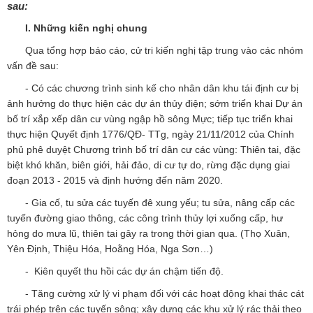
sau:
I. Những kiến nghị chung
Qua tổng hợp báo cáo, cử tri kiến nghị tập trung vào các nhóm
vấn đề sau:
- Có các chương trình sinh kế cho nhân dân khu tái định cư bị
ảnh hưởng do thực hiện các dự án thủy điện; sớm triển khai Dự án
bố trí xắp xếp dân cư vùng ngập hồ sông Mực; tiếp tục triển khai
thực hiện Quyết định 1776/QĐ- TTg, ngày 21/11/2012 của Chính
phủ phê duyệt Chương trình bố trí dân cư các vùng: Thiên tai, đặc
biệt khó khăn, biên giới, hải đảo, di cư tự do, rừng đặc dụng giai
đoạn 2013 - 2015 và định hướng đến năm 2020.
- Gia cố, tu sửa các tuyến đê xung yếu; tu sửa, nâng cấp các
tuyến đường giao thông, các công trình thủy lợi xuống cấp, hư
hỏng do mưa lũ, thiên tai gây ra trong thời gian qua. (Thọ Xuân,
Yên Định, Thiệu Hóa, Hoằng Hóa, Nga Sơn…)
- Kiên quyết thu hồi các dự án chậm tiến độ.
- Tăng cường xử lý vi phạm đối với các hoạt động khai thác cát
trái phép trên các tuyến sông; xây dựng các khu xử lý rác thải theo