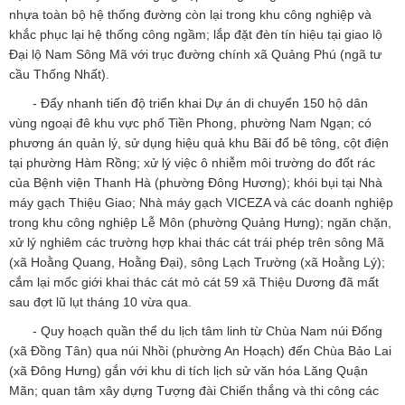
nhựa toàn bộ hệ thống đường còn lại trong khu công nghiệp và
khắc phục lại hệ thống công ngầm; lắp đặt đèn tín hiệu tại giao lộ
Đại lộ Nam Sông Mã với trục đường chính xã Quảng Phú (ngã tư
cầu Thống Nhất).
- Đẩy nhanh tiến độ triển khai Dự án di chuyển 150 hộ dân
vùng ngoại đê khu vực phố Tiền Phong, phường Nam Ngạn; có
phương án quản lý, sử dụng hiệu quả khu Bãi đổ bê tông, cột điện
tại phường Hàm Rồng; xử lý việc ô nhiễm môi trường do đốt rác
của Bệnh viện Thanh Hà (phường Đông Hương); khói bụi tại Nhà
máy gạch Thiệu Giao; Nhà máy gạch VICEZA và các doanh nghiệp
trong khu công nghiệp Lễ Môn (phường Quảng Hưng); ngăn chặn,
xử lý nghiêm các trường hợp khai thác cát trái phép trên sông Mã
(xã Hoằng Quang, Hoằng Đại), sông Lạch Trường (xã Hoằng Lý);
cắm lại mốc giới khai thác cát mỏ cát 59 xã Thiệu Dương đã mất
sau đợt lũ lụt tháng 10 vừa qua.
- Quy hoạch quần thể du lịch tâm linh từ Chùa Nam núi Đống
(xã Đồng Tân) qua núi Nhồi (phường An Hoạch) đến Chùa Bảo Lai
(xã Đông Hưng) gắn với khu di tích lịch sử văn hóa Lăng Quận
Mãn; quan tâm xây dựng Tượng đài Chiến thắng và thi công các