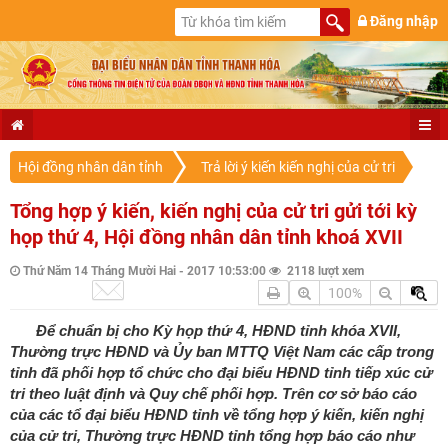
Đăng nhập
Hội đồng nhân dân tỉnh
Trả lời ý kiến kiến nghị của cử tri
Tổng hợp ý kiến, kiến nghị của cử tri gửi tới kỳ
họp thứ 4, Hội đồng nhân dân tỉnh khoá XVII
Thứ Năm 14 Tháng Mười Hai - 2017 10:53:00
2118 lượt xem
100%
Để chuẩn bị cho Kỳ họp thứ 4, HĐND tỉnh khóa XVII,
Thường trực HĐND và Ủy ban MTTQ Việt Nam các cấp trong
tỉnh đã phối hợp tổ chức cho đại biểu HĐND tỉnh tiếp xúc cử
tri theo luật định và Quy chế phối hợp. Trên cơ sở báo cáo
của các tổ đại biểu HĐND tỉnh về tổng hợp ý kiến, kiến nghị
của cử tri, Thường trực HĐND tỉnh tổng hợp báo cáo như