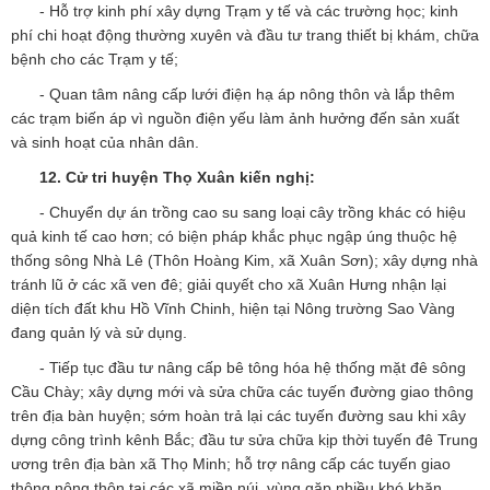
- Hỗ trợ kinh phí xây dựng Trạm y tế và các trường học; kinh
phí chi hoạt động thường xuyên và đầu tư trang thiết bị khám, chữa
bệnh cho các Trạm y tế;
- Quan tâm nâng cấp lưới điện hạ áp nông thôn và lắp thêm
các trạm biến áp vì nguồn điện yếu làm ảnh hưởng đến sản xuất
và sinh hoạt của nhân dân.
12. Cử tri huyện Thọ Xuân kiến nghị:
- Chuyển dự án trồng cao su sang loại cây trồng khác có hiệu
quả kinh tế cao hơn; có biện pháp khắc phục ngập úng thuộc hệ
thống sông Nhà Lê (Thôn Hoàng Kim, xã Xuân Sơn); xây dựng nhà
tránh lũ ở các xã ven đê; giải quyết cho xã Xuân Hưng nhận lại
diện tích đất khu Hồ Vĩnh Chinh, hiện tại Nông trường Sao Vàng
đang quản lý và sử dụng.
- Tiếp tục đầu tư nâng cấp bê tông hóa hệ thống mặt đê sông
Cầu Chày; xây dựng mới và sửa chữa các tuyến đường giao thông
trên địa bàn huyện; sớm hoàn trả lại các tuyến đường sau khi xây
dựng công trình kênh Bắc; đầu tư sửa chữa kịp thời tuyến đê Trung
ương trên địa bàn xã Thọ Minh; hỗ trợ nâng cấp các tuyến giao
thông nông thôn tại các xã miền núi, vùng gặp nhiều khó khăn.