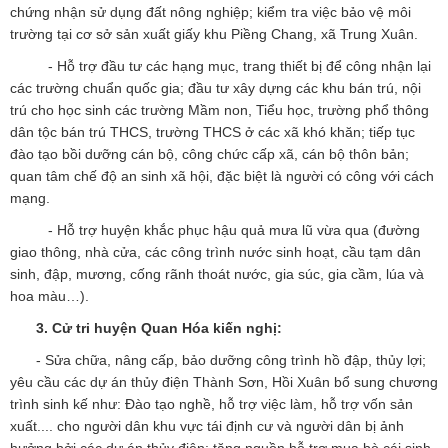
chứng nhận sử dụng đất nông nghiệp; kiểm tra việc bảo vệ môi
trường tại cơ sở sản xuất giấy khu Piềng Chang, xã Trung Xuân.
- Hỗ trợ đầu tư các hạng mục, trang thiết bị để công nhận lại
các trường chuẩn quốc gia; đầu tư xây dựng các khu bán trú, nội
trú cho học sinh các trường Mầm non, Tiểu học, trường phổ thông
dân tộc bán trú THCS, trường THCS ở các xã khó khăn; tiếp tục
đào tạo bồi dưỡng cán bộ, công chức cấp xã, cán bộ thôn bản;
quan tâm chế độ an sinh xã hội, đặc biệt là người có công với cách
mạng.
- Hỗ trợ huyện khắc phục hậu quả mưa lũ vừa qua (đường
giao thông, nhà cửa, các công trình nước sinh hoạt, cầu tạm dân
sinh, đập, mương, cống rãnh thoát nước, gia súc, gia cầm, lúa và
hoa màu…).
3. Cử tri huyện Quan Hóa kiến nghị:
- Sửa chữa, nâng cấp, bảo dưỡng công trình hồ đập, thủy lợi;
yêu cầu các dự án thủy điện Thành Sơn, Hồi Xuân bổ sung chương
trình sinh kế như: Đào tạo nghề, hỗ trợ việc làm, hỗ trợ vốn sản
xuất.... cho người dân khu vực tái định cư và người dân bị ảnh