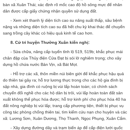
bàn xã Xuân Thái; xác định rõ mốc cao độ hồ sông mực để nhân
dân được cấp giấy chứng nhận quyền sử dụng đất.
- Xem xét thanh lý diện tích cao su năng suất thấp, sâu bệnh
nặng và những diện tích cao su đã hết chu kỳ khai thác để chuyển
sang trồng cây khác có hiệu quả kinh tế cao hơn.
8.
Cử tri huyện Thường Xuân kiến nghị:
- Sửa chữa, nâng cấp tuyến tỉnh lộ 519, 519b; khắc phục mái
chân đập của Thủy điện Cửa Đạt bị sói lở nghiêm trọng; cho xây
dựng hồ chứa nước Bản Vịn, xã Bát Mọt.
- Hỗ trợ các xã, thôn miền núi biên giới để khắc phục hậu quả
do thiên tai gây ra; hỗ trợ lương thực trong cho các hộ gia đình bị
sập nhà, gia đình có ruộng bị vùi lấp hoàn toàn; có chính sách
chuyển đổi nghề cho các hộ dân bị trôi, vùi lấp hoàn toàn đất sản
xuất không thể phục hóa được; hỗ trợ kinh phí cho phục hóa 40 ha
đất nông nghiệp bị vùi lấp; trang cấp phương tiện, thiết bị phục vụ
công tác phòng chống thiên tai, tìm kiếm cứu nạn cho huyện và các
xã: Lương Sơn, Xuân Dương, Thọ Thanh, Ngọc Phụng, Xuân Cẩm.
- Xây dựng đường dây và trạm biến áp để cấp điện lưới quốc