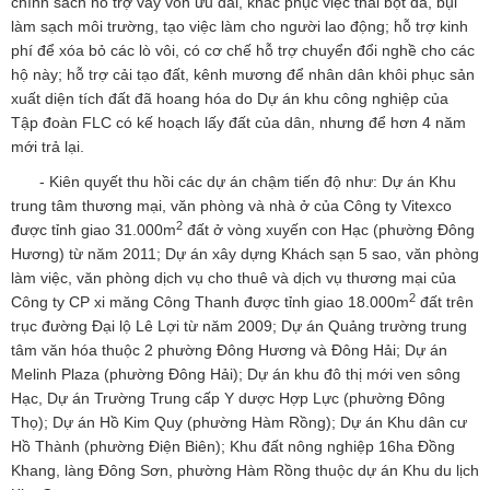
chính sách hỗ trợ vay vốn ưu đãi, khắc phục việc thải bột đá, bụi
làm sạch môi trường, tạo việc làm cho người lao động; hỗ trợ kinh
phí để xóa bỏ các lò vôi, có cơ chế hỗ trợ chuyển đổi nghề cho các
hộ này; hỗ trợ cải tạo đất, kênh mương để nhân dân khôi phục sản
xuất diện tích đất đã hoang hóa do Dự án khu công nghiệp của
Tập đoàn FLC có kế hoạch lấy đất của dân, nhưng để hơn 4 năm
mới trả lại.
- Kiên quyết thu hồi các dự án chậm tiến độ như: Dự án Khu
trung tâm thương mại, văn phòng và nhà ở của Công ty Vitexco
2
được tỉnh giao 31.000m
đất ở vòng xuyến con Hạc (phường Đông
Hương) từ năm 2011; Dự án xây dựng Khách sạn 5 sao, văn phòng
làm việc, văn phòng dịch vụ cho thuê và dịch vụ thương mại của
2
Công ty CP xi măng Công Thanh được tỉnh giao 18.000m
đất trên
trục đường Đại lộ Lê Lợi từ năm 2009; Dự án Quảng trường trung
tâm văn hóa thuộc 2 phường Đông Hương và Đông Hải; Dự án
Melinh Plaza (phường Đông Hải); Dự án khu đô thị mới ven sông
Hạc, Dự án Trường Trung cấp Y dược Hợp Lực (phường Đông
Thọ); Dự án Hồ Kim Quy (phường Hàm Rồng); Dự án Khu dân cư
Hồ Thành (phường Điện Biên); Khu đất nông nghiệp 16ha Đồng
Khang, làng Đông Sơn, phường Hàm Rồng thuộc dự án Khu du lịch