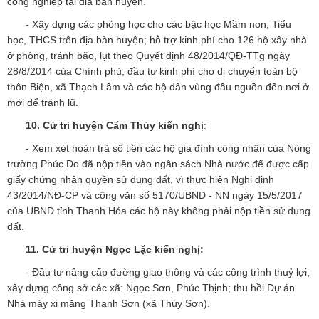
công nghiệp tại địa bàn huyện.
-
Xây dựng các phòng học cho các bậc học Mầm non, Tiểu
học, THCS trên địa bàn huyện; hỗ trợ kinh phí cho 126 hộ xây nhà
ở phòng, tránh bão, lụt theo Quyết định 48/2014/QĐ-TTg ngày
28/8/2014 của Chính phủ; đầu tư kinh phí cho di chuyển toàn bộ
thôn Biện, xã Thạch Lâm và các hộ dân vùng đầu nguồn đến nơi ở
mới để tránh lũ.
10. Cử tri huyện Cẩm Thủy kiến nghị
:
- Xem xét hoàn trả số tiền các hộ gia đình công nhân của Nông
trường Phúc Do đã nộp tiền vào ngân sách Nhà nước để được cấp
giấy chứng nhận quyền sử dụng đất, vì thực hiện Nghị định
43/2014/NĐ-CP và công văn số 5170/UBND - NN ngày 15/5/2017
của UBND tỉnh Thanh Hóa các hộ này không phải nộp tiền sử dụng
đất.
11.
Cử tri huyện Ngọc Lặc kiến nghị:
- Đầu tư nâng cấp đường giao thông và các công trình thuỷ lợi;
xây dựng công sở các xã: Ngọc Sơn, Phúc Thịnh; thu hồi Dự án
Nhà máy xi măng Thanh Sơn (xã Thúy Sơn).