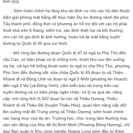
Kim Quy.
- Sớm hoàn chỉnh hạ tầng khu tái định cư cho các hộ dân thuộc
diện giải phóng mặt bằng để thực hiện Dự án đường vành đai phía
Tây thành phố, đồng thời có phương án hỗ trợ đối với các hộ phải
thuê nhà trên 6 tháng; kiểm tra, xác định thiệt hại và bồi thường
cho các hộ gia đình bị ảnh hưởng; hoàn trả lại mặt bằng tuyến
đường từ Quốc lộ 45 qua núi Ních.
- Mở rộng làn đường đoạn Quốc lộ 47 từ ngã tư Phú Thọ đến
cầu Cao, có biện pháp xử lý chống trơn, trượt khu vực lên xuống
vỉa hè; cải tạo hế thống thoát nước từ ngã tư chợ Phú Thọ, phường
Phú Sơn đến đường sắt; sửa chữa Quốc lộ 45 đoạn từ xã Thiệu
Khánh đi xã Đông Lĩnh và đoạn từ ngã 3 Nhồi (phường An Hoạch)
đến ngã 3 Voi (xã Đông Vinh); cắm biển báo tải trọng trên các
tuyến đường và có biện pháp ngăn chặn, xử lý xe quá tải; nâng
cấp, mở rộng tỉnh lộ 502 đoạn từ các xã Thiệu Dương, Thiệu
Khánh đi xã Thiệu Đô (huyện Thiệu Hóa); quan tâm nâng cấp dốc
lên xuống mặt đê Trung ương xã Thiệu Dương; sớm hoàn chỉnh
các hạng mục của dự án: Trường học, chợ, trung tâm thường mại,
sân vận động của Khu đô thị Bình Minh (Phường Đông Hương); chỉ
đạo Ban quản lý Khu công nghiệp Hoàng Long sớm đầu tư thảm