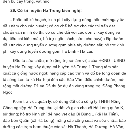
đền bù cây trồng, vật nuôi.
26
. Cử tri huyện Hà Trung
kiến nghị:
-
Phân bổ kế hoạch, kinh phí xây dựng nông thôn mới ngay từ
đầu năm cho các huyện; có cơ chế hỗ trợ cho các thị trấn đạt
chuẩn văn minh đô thị; có cơ chế đối với các đơn vị xây dựng và
đạt tiêu chí kiểu mẫu; hỗ trợ ngân sách, sớm cho huyện lập dự án
đầu tư xây dựng tuyến đường gom phía tây đường sắt; hỗ trợ kinh
phí xây dựng tuyến đường gom Hà Bình - Hà Lai.
- Đầu tư sửa chữa, mở rộng trụ sở làm việc của HĐND - UBND
huyện Hà Trung; xây dựng tại huyện Hà Trung 1 Trung tâm sản
xuất cá giống nước ngọt; nâng cấp cao trình và đổ bê tông đoạn đê
tả sông Lèn từ xã Hà Toại đến cầu Báo Văn; điều chỉnh dự án, mở
rộng mặt đường D1 và D6 thuộc dự án vùng trang trại Đông Phong
Ngọc.
- Kiểm tra việc quản lý, sử dụng đất của công ty TNHH Nông
Công nghiệp Hà Trung, thu lại đất và giao cho xã Hà Long quản lý,
sử dụng; hỗ trợ kinh phí để nạo vét đập Bì Bùng 1 (xã Hà Tiến),
đập Bến Quân (xã Hà Long); nâng cấp công suất và sửa chữa, bảo
dưỡng các trạm bơm thuộc các xã: Hà Thanh, Hà Dương, Hà Vân,