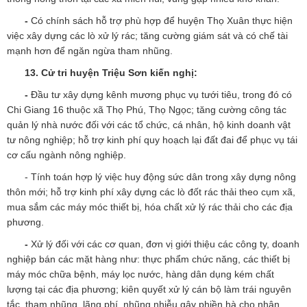
-
Có chính sách hỗ trợ phù hợp để huyện Thọ Xuân thực hiện
việc xây dựng các lò xử lý rác; tăng cường giám sát và có chế tài
mạnh hơn để ngăn ngừa tham nhũng.
13
. Cử tri huyện Triệu Sơn kiến nghị:
-
Đầu tư xây dựng kênh mương phục vụ tưới tiêu, trong đó có
Chi Giang 16 thuộc xã Thọ Phú, Thọ Ngọc; tăng cường công tác
quản lý nhà nước đối với các tổ chức, cá nhân, hộ kinh doanh vật
tư nông nghiệp; hỗ trợ kinh phí quy hoạch lại đất đai để phục vụ tái
cơ cấu ngành nông nghiệp.
- Tính toán hợp lý việc huy động sức dân trong xây dựng nông
thôn mới; hỗ trợ kinh phí xây dựng các lò đốt rác thải theo cụm xã,
mua sắm các máy móc thiết bị, hóa chất xử lý rác thải cho các địa
phương.
-
Xử lý đối với các cơ quan, đơn vị giới thiệu các công ty, doanh
nghiệp bán các mặt hàng như: thực phẩm chức năng, các thiết bị
máy móc chữa bệnh, máy lọc nước, hàng dân dụng kém chất
lượng tại các địa phương; kiên quyết xử lý cán bộ làm trái nguyên
tắc, tham nhũng, lãng phí, nhũng nhiễu gây phiền hà cho nhân