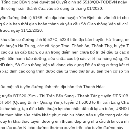
 Tổng cục ĐBVN phê duyệt tại Quyết định số 5518/QĐ-TCĐBVN ngày
ã thi công hoàn thành đưa vào sử dụng từ tháng 01/2020.
tuyến đường tỉnh lộ 516B trên địa bàn huyện Yên Định: do vốn bố trí ch
g ý gia hạn thời gian hoàn thành và yêu cầu Sở Giao thông Vận tải chỉ
 trước ngày 31/12/2020.
ác khu dân cư đường tỉnh lộ 527C, 522B trên địa bàn huyện Hà Trung; m
iến huyện Hà Trung, các xã Ngọc Trạo, Thành An, Thành Thọ, huyện 
 các dự án cấp bách, dự án trọng điểm nên chưa bố trí để đầu tư các 
yên tiến hành bảo dưỡng, sửa chữa cục bộ các vị trí hư hỏng nặng, đà
ND tỉnh, Sở Giao thông Vận tải đang xây dựng Đề án tăng cường kết c
xác định các công trình được đầu tư theo thứ tự ưu tiên trên cơ sở tí
chữa một số tuyến đường tỉnh trên địa bàn tỉnh Thanh Hóa:
tuyến ĐT.520 (Sim - Thị Trấn Bến Sung - Thanh Tân); tuyến ĐT.510B
.504 (Quảng Bình - Quảng Yên); tuyến ĐT.530B từ thị trấn Lang Chá
hư hỏng, tạo điều kiện thuận lợi cho nhân dân đi lại an toàn, UBND t
n thực hiện sửa chữa khắc phục các hư hỏng trên tuyến trong các dự
duy trì khai thác tuyến đường êm thuận, đáp ứng nhu cầu đi lại của n
ông tác quản lý, bảo dưỡng thường xuyên trên các tuyến đường này.