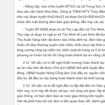
- Nâng cấp, sửa chữa tuyến ĐT.521 tại xã Trung Sơn, 
đưa vào vận hành khai thác, Công ty TNHH MTV Thủy điện
trên các đoạn tuyến Km0-Km13 và đoạn Km14+500-Km22+80
chữa nền mặt đường đảm bảo giao thông; đến nay các dự á
- Tuyến ĐT.506B đoạn từ xã Thọ Lập đến xã Thọ Minh,
Thọ Lập và đoạn từ ngã tư xã Thọ Minh đi Lam Kinh đã đượ
Thọ Xuân hàng năm đã được sửa chữa định kỳ, đảm bảo gi
Xuân chỉ đạo thường xuyên sửa chữa, khắc phục kịp thời 
tăng cường công tác kiểm tra, kiểm soát tải trọng xe ô tô 
phương án hoàn trả khi thi công hoàn thành dự án nâng cấ
2.11. Về việc cử tri đề nghị khẩn trương hoàn thành
dự án nêu trên đã được Chủ tịch UBND tỉnh phê duyệt đầu
đồng, UBND huyện Nông Cống làm Chủ đầu tư, nguồn vốn N
đầu tư; đã đầu tư xây dựng hoàn thành toàn bộ khối lượng 
2.12. Về việc cử tri đề nghị đầu tư lắp đặt đèn tín hi
hiện nay, vị trí này đã được cải tạo, mở rộng nút giao, lắp
giao thông, cơ bản đảm bảo an toàn giao thông trên tuyến. 
Vận tải phối hợp với các đơn vị liên quan theo dõi, đánh 