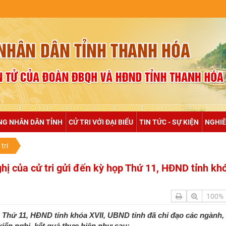
NULL
NG NHÂN DÂN TỈNH
CỬ TRI VỚI ĐẠI BIỂU
TIN TỨC - SỰ KIỆN
NGHIÊ
tri
nghị của cử tri gửi đến kỳ họp Thứ 11, HĐND tỉnh kh
100%
họp Thứ 11, HĐND tỉnh khóa XVII, UBND tỉnh đã chỉ đạo các ngành,
kiến nghị, kết quả thực hiện như sau: