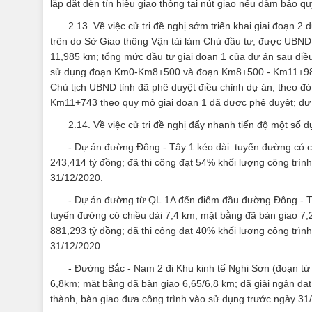
lắp đặt đèn tín hiệu giao thông tại nút giao nếu đảm bảo qu
2.13. Về việc cử tri đề nghị sớm triển khai giai đoạn
trên do Sở Giao thông Vận tải làm Chủ đầu tư, được UBND 
11,985 km; tổng mức đầu tư giai đoạn 1 của dự án sau điều
sử dụng đoạn Km0-Km8+500 và đoạn Km8+500 - Km11+985 đ
Chủ tịch UBND tỉnh đã phê duyệt điều chỉnh dự án; theo đó
Km11+743 theo quy mô giai đoạn 1 đã được phê duyệt; dự 
2.14. Về việc cử tri đề nghị đẩy nhanh tiến độ một số 
- Dự án đường Đông - Tây 1 kéo dài: tuyến đường có c
243,414 tỷ đồng; đã thi công đạt 54% khối lượng công trìn
31/12/2020.
- Dự án đường từ QL.1A đến điểm đầu đường Đông - Tâ
tuyến đường có chiều dài 7,4 km; mặt bằng đã bàn giao 7,2
881,293 tỷ đồng; đã thi công đạt 40% khối lượng công trìn
31/12/2020.
- Đường Bắc - Nam 2 đi Khu kinh tế Nghi Sơn (đoạn từ
6,8km; mặt bằng đã bàn giao 6,65/6,8 km; đã giải ngân đạt
thành, bàn giao đưa công trình vào sử dụng trước ngày 31