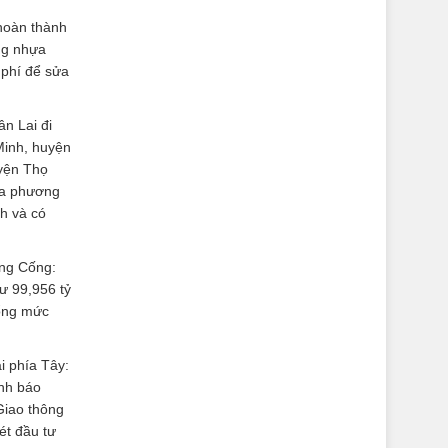
 hoàn thành
ng nhựa
phí để sửa
n Lai đi
Minh, huyện
yện Thọ
ịa phương
nh và có
ông Cống:
ư 99,956 tỷ
tổng mức
i phía Tây:
ảnh báo
Giao thông
ét đầu tư