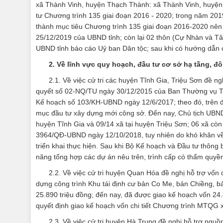
xã Thành Vinh, huyện Thạch Thành: xã Thành Vinh, huyện T
tư Chương trình 135 giai đoạn 2016 - 2020; trong năm 2019
thành mục tiêu Chương trình 135 giai đoạn 2016-2020 nên 
25/12/2019 của UBND tỉnh; còn lại 02 thôn (Cự Nhàn và Tâ
UBND tỉnh báo cáo Uỷ ban Dân tộc; sau khi có hướng dẫn c
2. Về lĩnh vực quy hoạch, đầu tư cơ sở hạ tầng, đô
2.1. Về việc cử tri các huyện Tĩnh Gia, Triệu Sơn đề ng
quyết số 02-NQ/TU ngày 30/12/2015 của Ban Thường vụ Tỉn
Kế hoạch số 103/KH-UBND ngày 12/6/2017; theo đó, trên đ
mục đầu tư xây dựng mới công sở. Đến nay, Chủ tịch UBND t
huyện Tĩnh Gia và 09/14 xã tại huyện Triệu Sơn; 06 xã còn 
3964/QĐ-UBND ngày 12/10/2018, tuy nhiên do khó khăn về 
triển khai thực hiện. Sau khi Bộ Kế hoạch và Đầu tư thôn
năng tổng hợp các dự án nêu trên, trình cấp có thẩm quyền
2.2. Về việc cử tri huyện Quan Hóa đề nghị hỗ trợ vốn
dựng công trình Khu tái định cư bản Co Me, bản Chiềng,
25.890 triệu đồng; đến nay, đã được giao kế hoạch vốn 24.4
quyết định giao kế hoạch vốn chi tiết Chương trình MTQ
2.3. Về việc cử tri huyện Hà Trung đề nghị hỗ trợ nguồ