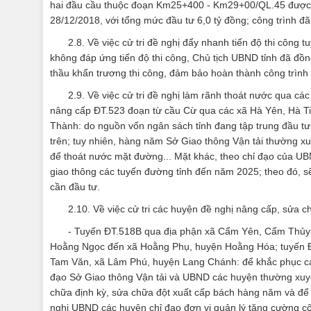
hai đầu cầu thuộc đoạn Km25+400 - Km29+00/QL.45 được
28/12/2018, với tổng mức đầu tư 6,0 tỷ đồng; công trình đ
2.8. Về việc cử tri đề nghị đẩy nhanh tiến độ thi công 
không đáp ứng tiến độ thi công, Chủ tịch UBND tỉnh đã đồn
thầu khẩn trương thi công, đảm bảo hoàn thành công trình
2.9. Về việc cử tri đề nghị làm rãnh thoát nước qua c
nâng cấp ĐT.523 đoạn từ cầu Cừ qua các xã Hà Yên, Hà T
Thành: do nguồn vốn ngân sách tỉnh đang tập trung đầu tư
trên; tuy nhiên, hàng năm Sở Giao thông Vận tải thường xu
để thoát nước mặt đường... Mặt khác, theo chỉ đạo của UB
giao thông các tuyến đường tỉnh đến năm 2025; theo đó, sẽ 
cần đầu tư.
2.10. Về việc cử tri các huyện đề nghị nâng cấp, sửa 
- Tuyến ĐT.518B qua địa phận xã Cẩm Yên, Cẩm Thủy; 
Hoằng Ngọc đến xã Hoằng Phụ, huyện Hoằng Hóa; tuyến ĐT
Tam Văn, xã Lâm Phú, huyện Lang Chánh: để khắc phục các 
đạo Sở Giao thông Vận tải và UBND các huyện thường xuyê
chữa định kỳ, sửa chữa đột xuất cấp bách hàng năm và để 
nghị UBND các huyện chỉ đạo đơn vị quản lý tăng cường c