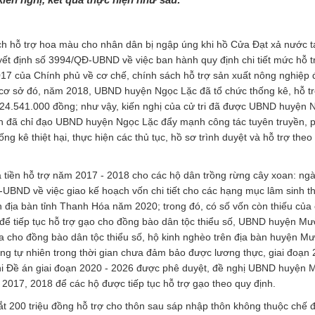
ách hỗ trợ hoa màu cho nhân dân bị ngập úng khi hồ Cửa Đạt xả nước t
t định số 3994/QĐ-UBND về việc ban hành quy định chi tiết mức hỗ t
017 của Chính phủ về cơ chế, chính sách hỗ trợ sản xuất nông nghiệp 
rên cơ sở đó, năm 2018, UBND huyện Ngọc Lặc đã tổ chức thống kê, hỗ t
.924.541.000 đồng; như vậy, kiến nghị của cử tri đã được UBND huyện 
nh đã chỉ đạo UBND huyện Ngọc Lặc đẩy mạnh công tác tuyên truyền, 
g kê thiệt hại, thực hiện các thủ tục, hồ sơ trình duyệt và hỗ trợ theo
à tiền hỗ trợ năm 2017 - 2018 cho các hộ dân trồng rừng cây xoan: ng
D về việc giao kế hoạch vốn chi tiết cho các hạng mục lâm sinh t
ên địa bàn tỉnh Thanh Hóa năm 2020; trong đó, có số vốn còn thiếu của
để tiếp tục hỗ trợ gạo cho đồng bào dân tộc thiểu số, UBND huyện Mư
a cho đồng bào dân tộc thiểu số, hộ kinh nghèo trên địa bàn huyện Mư
ừng tự nhiên trong thời gian chưa đảm bảo được lương thực, giai đoạn 
hi Đề án giai đoạn 2020 - 2026 được phê duyệt, đề nghị UBND huyện 
2017, 2018 để các hộ được tiếp tục hỗ trợ gạo theo quy định.
ắt 200 triệu đồng hỗ trợ cho thôn sau sáp nhập thôn không thuộc chế 