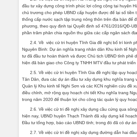
đầu tư xây dựng công trình phúc lợi công cộng tại huyện
chủ trương cho phép UBND cấp huyện được để lại số tiền 
thống cấp nước sạch tập trung nông thôn trên địa bàn để đầ
phương, theo quy định tại Quyết định số 4761/2016/QĐ-UB
phần trăm phân chia nguồn thu giữa các cấp ngân sách đị
2.4. Về việc cử tri huyện Tĩnh Gia đề nghị bố trí kinh 
Nguyên Bình: Dự án nghĩa trang nhân dân Khu kinh tế Nghi
tư đã đầu tư hoàn thành và được Chủ tịch UBND tỉnh phê 
hiện đã bàn giao cho Công ty TNHH MTV đầu tư phát triể
2.5. Về việc cử tri huyện Tĩnh Gia đề nghị lập quy hoạc
Tân Dân, đưa các dự án đầu tư xây dựng khu nghĩa trang v
Quản lý Khu kinh tế Nghi Sơn và các KCN nghiên cứu đề xuấ
điều chỉnh, mở rộng quy hoạch chi tiết Khu nghĩa trang Ng
trong năm 2020 để thuận lợi cho công tác quản lý quy hoạ
2.6. Về việc cử tri đề nghị xây dựng cầu cứng qua sô
hiện nay, UBND huyện Thạch Thành đã xây dựng kế hoạch 
Đầu tư tổng hợp, báo cáo UBND tỉnh; trong đó đã có dự án
2.7. Về việc cử tri đề nghị xây dựng đường dẫn hai đ