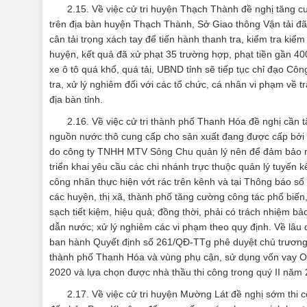
2.15. Về việc cử tri huyện Thạch Thành đề nghị tăng c
trên địa bàn huyện Thạch Thành, Sở Giao thông Vận tải đã 
cân tải trọng xách tay để tiến hành thanh tra, kiểm tra kiể
huyện, kết quả đã xử phạt 35 trường hợp, phạt tiền gần 400
xe ô tô quá khổ, quá tải, UBND tỉnh sẽ tiếp tục chỉ đạo Cô
tra, xử lý nghiêm đối với các tổ chức, cá nhân vi phạm về t
địa bàn tỉnh.
2.16. Về việc cử tri thành phố Thanh Hóa đề nghị cần
nguồn nước thô cung cấp cho sản xuất đang được cấp bởi 
do công ty TNHH MTV Sông Chu quản lý nên để đảm bảo ng
triển khai yêu cầu các chi nhánh trực thuộc quản lý tuyến 
công nhân thực hiện vớt rác trên kênh và tại Thông báo 
các huyện, thị xã, thành phố tăng cường công tác phổ biế
sạch tiết kiệm, hiệu quả; đồng thời, phải có trách nhiệm 
dẫn nước; xử lý nghiêm các vi phạm theo quy định. Về lâ
ban hành Quyết định số 261/QĐ-TTg phê duyệt chủ trương 
thành phố Thanh Hóa và vùng phụ cận, sử dụng vốn vay OD
2020 và lựa chọn được nhà thầu thi công trong quý II năm
2.17. Về việc cử tri huyện Mường Lát đề nghị sớm th