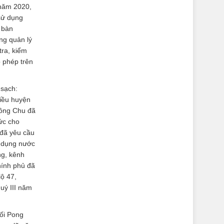
 năm 2020,
 sử dụng
a bàn
ng quản lý
tra, kiểm
o phép trên
 sạch:
hiều huyện
Sông Chu đã
hức cho
 đã yêu cầu
ử dụng nước
ng, kênh
hính phủ đã
ộ 47,
uý III năm
ối Pong