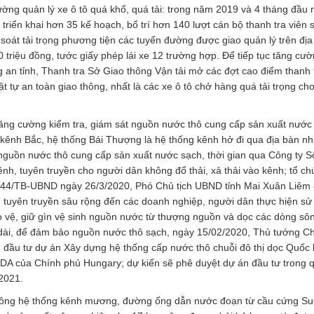
ường quản lý xe ô tô quá khổ, quá tải: trong năm 2019 và 4 tháng đầu
triển khai hơn 35 kế hoạch, bố trí hơn 140 lượt cán bộ thanh tra viên
m soát tải trọng phương tiện các tuyến đường được giao quản lý trên đị
 triệu đồng, tước giấy phép lái xe 12 trường hợp. Để tiếp tục tăng cườ
ng an tỉnh, Thanh tra Sở Giao thông Vận tải mở các đợt cao điểm thanh 
rật tự an toàn giao thông, nhất là các xe ô tô chở hàng quá tải trọng ch
 tăng cường kiểm tra, giám sát nguồn nước thô cung cấp sản xuất nước
kênh Bắc, hệ thống Bái Thượng là hệ thống kênh hở đi qua địa bàn n
uồn nước thô cung cấp sản xuất nước sạch, thời gian qua Công ty 
kênh, tuyên truyền cho người dân không đổ thải, xả thải vào kênh; tổ c
số 44/TB-UBND ngày 26/3/2020, Phó Chủ tịch UBND tỉnh Mai Xuân Liêm
n, tuyên truyền sâu rộng đến các doanh nghiệp, người dân thực hiện s
bảo vệ, giữ gìn vệ sinh nguồn nước từ thượng nguồn và dọc các dòng sô
u dài, để đảm bảo nguồn nước thô sạch, ngày 15/02/2020, Thủ tướng C
đầu tư dự án Xây dựng hệ thống cấp nước thô chuỗi đô thị dọc Quốc l
A của Chính phủ Hungary; dự kiến sẽ phê duyệt dự án đầu tư trong q
 2021.
i công hệ thống kênh mương, đường ống dẫn nước đoạn từ cầu cứng Su