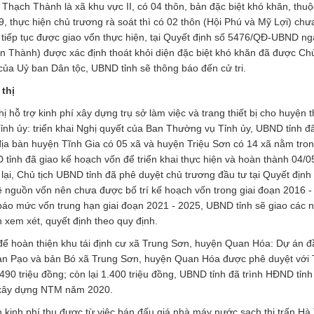
hạch Thành là xã khu vực II, có 04 thôn, bản đặc biệt khó khăn, thuộ
, thực hiện chủ trương rà soát thì có 02 thôn (Hội Phú và Mỹ Lợi) ch
tiếp tục được giao vốn thực hiện, tại Quyết định số 5476/QĐ-UBND ng
n Thành) được xác định thoát khỏi diện đặc biệt khó khăn đã được Chủ
ủa Uỷ ban Dân tộc, UBND tỉnh sẽ thông báo đến cử tri.
 thị
hị hỗ trợ kinh phí xây dựng trụ sở làm việc và trang thiết bị cho huyện 
h ủy: triển khai Nghị quyết của Ban Thường vụ Tỉnh ủy, UBND tỉnh đ
ịa bàn huyện Tĩnh Gia có 05 xã và huyện Triệu Sơn có 14 xã nằm tro
ỉnh đã giao kế hoạch vốn để triển khai thực hiện và hoàn thành 04/05
lại, Chủ tịch UBND tỉnh đã phê duyệt chủ trương đầu tư tại Quyết định
nguồn vốn nên chưa được bố trí kế hoạch vốn trong giai đoạn 2016 -
g báo mức vốn trung hạn giai đoạn 2021 - 2025, UBND tỉnh sẽ giao các
 xem xét, quyết định theo quy định.
 để hoàn thiện khu tái định cư xã Trung Sơn, huyện Quan Hóa: Dự án đ
 bản Pạo và bản Bó xã Trung Sơn, huyện Quan Hóa được phê duyệt với
90 triệu đồng; còn lại 1.400 triệu đồng, UBND tỉnh đã trình HĐND tỉnh
G xây dựng NTM năm 2020.
n kinh phí thu được từ việc bán đấu giá nhà máy nước sạch thị trấn Hà