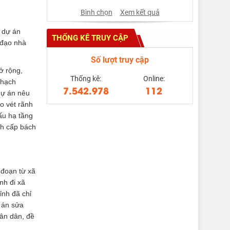
Bình chọn
Xem kết quả
o dự án
THỐNG KÊ TRUY CẬP
 đạo nhà
Số lượt truy cập
ở rộng,
Thống kê:
Online:
Thạch
7.542.978
112
dự án nêu
o vét rãnh
ấu hạ tầng
nh cấp bách
 đoạn từ xã
nh đi xã
ỉnh đã chỉ
 án sửa
hân dân, đề