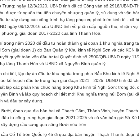
 Hà Trung: ngày 12/3/2020, UBND tỉnh đã có Công văn số 2918/UBND-
thu được từ nguồn thu tiền chuyển nhượng quản lý, sử dụng và vận hà
u tư xây dựng các công trình hạ tầng phục vụ phát triển kinh tế - xã h
ND ngày 09/12/2016 của UBND tỉnh về phân cấp nguồn thu, nhiệm vụ ch
a phương, giai đoạn 2017-2020 của tỉnh Thanh Hóa.
phí trong năm 2020 để đầu tư hoàn thành giai đoạn 1 khu nghĩa trang tạ
 Sơn (giai đoạn 1) do Ban Quản lý Khu kinh tế Nghi Sơn và các KCN 
duyệt quyết toán vốn đầu tư tại Quyết định số 2500/QĐ-UBND ngày 11/
n hạ tầng Thanh Hóa và UBND xã Nguyên Bình quản lý.
h chi tiết, lập dự án đầu tư khu nghĩa trang phía Bắc Khu kinh tế Nghi S
ào kế hoạch đầu tư trung hạn giai đoạn 2021 - 2025: UBND tỉnh đã ch
t lập các phân khu chức năng trong Khu kinh tế Nghi Sơn; trong đó, đ
uyên Bình và lập quy hoạch chi tiết mới Khu nghĩa trang núi Bợm (tại 
ch và đầu tư xây dựng.
ng Bưởi, đoạn qua địa bàn hai xã Thạch Cẩm, Thành Vinh, huyện Thạch
đầu tư công trung hạn giai đoạn 2021-2025 và có văn bản gửi Sở Kế
 xây dựng cầu cứng qua sông Bưởi nêu trên.
ầu cầu Cổ Tế trên Quốc lộ 45 đi qua địa bàn huyện Thạch Thành: đoạn