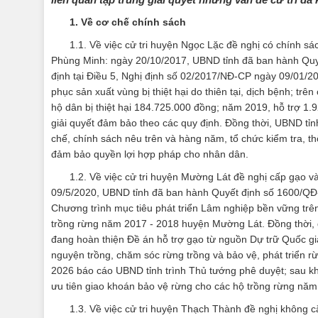
1. Về cơ chế chính sách
1.1. Về việc cử tri huyện Ngọc Lặc đề nghị có chính s
Phùng Minh: ngày 20/10/2017, UBND tỉnh đã ban hành Quyế
định tại Điều 5, Nghị định số 02/2017/NĐ-CP ngày 09/01/2
phục sản xuất vùng bị thiệt hại do thiên tại, dịch bệnh; t
hộ dân bị thiệt hại 184.725.000 đồng; năm 2019, hỗ trợ 1
giải quyết đảm bảo theo các quy định. Đồng thời, UBND tỉ
chế, chính sách nêu trên và hàng năm, tổ chức kiểm tra, thốn
đảm bảo quyền lợi hợp pháp cho nhân dân.
1.2. Về việc cử tri huyện Mường Lát đề nghị cấp gạo v
09/5/2020, UBND tỉnh đã ban hành Quyết định số 1600/QĐ-UBN
Chương trình mục tiêu phát triển Lâm nghiệp bền vững tr
trồng rừng năm 2017 - 2018 huyện Mường Lát. Đồng thời, 
đang hoàn thiện Đề án hỗ trợ gạo từ nguồn Dự trữ Quốc gi
nguyện trồng, chăm sóc rừng trồng và bảo vệ, phát triển r
2026 báo cáo UBND tỉnh trình Thủ tướng phê duyệt; sau k
ưu tiên giao khoán bảo vệ rừng cho các hộ trồng rừng năm 
1.3. Về việc cử tri huyện Thạch Thành đề nghị không c