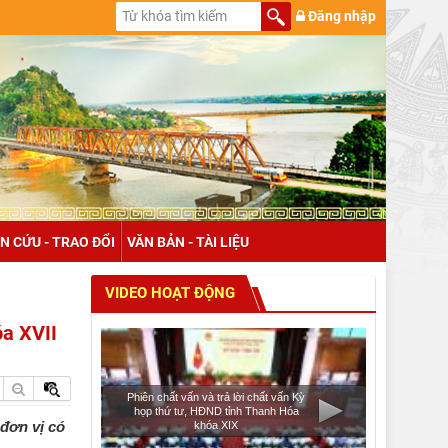
Đăng nhập
N CỨU - TRAO ĐỔI
VĂN BẢN - TÀI LIỆU
VIDEO HOẠT ĐỘNG
óa XVII
Phiên chất vấn và trả lời chất vấn Kỳ
họp thứ tư, HĐND tỉnh Thanh Hóa
 đơn vị có
khóa XIX