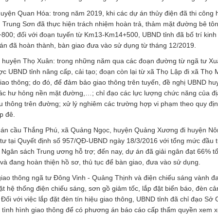
huyện Quan Hóa: trong năm 2019, khi các dự án thủy điện đã thi công
 Trung Sơn đã thực hiện trách nhiệm hoàn trả, thảm mặt đường bê tô
0; đối với đoạn tuyến từ Km13-Km14+500, UBND tỉnh đã bố trí kinh 
n đã hoàn thành, bàn giao đưa vào sử dụng từ tháng 12/2019.
 huyện Thọ Xuân: trong những năm qua các đoạn đường từ ngã tư Xuâ
c UBND tỉnh nâng cấp, cải tạo; đoạn còn lại từ xã Thọ Lập đi xã Thọ 
ao thông; do đó, để đảm bảo giao thông trên tuyến, đề nghị UBND hu
các hư hỏng nền mặt đường,…; chỉ đạo các lực lượng chức năng của đ
lưu thông trên đường; xử lý nghiêm các trường hợp vi phạm theo quy đị
p đê.
 dự án cầu Thắng Phú, xã Quảng Ngọc, huyện Quảng Xương đi huyện N
 tư tại Quyết định số 957/QĐ-UBND ngày 18/3/2016 với tổng mức đầu t
gân sách Trung ương hỗ trợ; đến nay, dự án đã giải ngân đạt 66% 
và đang hoàn thiện hồ sơ, thủ tục để bàn giao, đưa vào sử dụng.
ệu giao thông ngã tư Đông Vinh - Quảng Thịnh và điện chiếu sáng vành đa
 đặt hệ thống điện chiếu sáng, sơn gồ giảm tốc, lắp đặt biển báo, đèn c
Đối với việc lắp đặt đèn tín hiệu giao thông, UBND tỉnh đã chỉ đạo Sở 
giá tình hình giao thông để có phương án báo cáo cấp thẩm quyền xem x