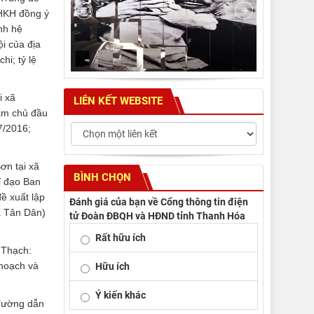
THKH đồng ý
nh hệ
ội của địa
i; tỷ lệ
i xã
LIÊN KẾT WEBSITE
làm chủ đầu
7/2016;
ơn tại xã
BÌNH CHỌN
ỉ đạo Ban
ề xuất lập
Đánh giá của bạn về Cổng thông tin điện
xã Tân Dân)
tử Đoàn ĐBQH và HĐND tỉnh Thanh Hóa
Rất hữu ích
 Thạch:
 hoạch và
Hữu ích
Ý kiến khác
 đường dẫn