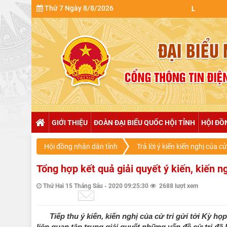
Thứ 7 Ngày 8/8/2026
GIỚI THIỆU
ĐOÀN ĐẠI BIỂU QUỐC HỘI TỈNH
HỘI ĐỒ
Hội đồng nhân dân tỉnh
Trả lời ý kiến kiến nghị của cử 
Tổng hợp kết quả giải quyết ý kiến, kiến 
Thứ Hai 15 Tháng Sáu - 2020 09:25:30
2688 lượt xem
Tiếp thu ý kiến, kiến nghị của cử tri gửi tới Kỳ 
liên quan tập trung giải quyết những vấn đề cử tri đã 