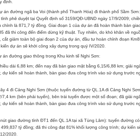
y định.
 2 dự án đường ngã ba Voi (thành phố Thanh Hóa) đi thành phố Sầm Sơn
tỉnh phê duyệt tại Quyết định số 3159/QĐ-UBND ngày 17/9/2009; chiề
 chỉnh là 871,7 tỷ đồng. Giai đoạn 1 của dự án đã hoàn thành bàn gia
ã thi công đến điểm dừng kỹ thuật. Tuy nhiên, do khó khăn về ngu
, cắt giảm toàn bộ giai đoạn 2 của dự án, đầu tư hoàn chỉnh đoạn Km
kiến dự án sẽ khởi công xây dựng trong quý IV/2020.
dự án đường giao thông trong Khu kinh tế Nghi Sơn:
hiều dài 6,88 km; đến nay đã bàn giao mặt bằng 6,15/6,88 km; giải ng
h; dự kiến sẽ hoàn thành, bàn giao đưa công trình vào sử dụng trước n
y 4 đi Cảng Nghi Sơn (thuộc tuyến đường từ QL.1A đi Cảng Nghi Sơn 
/7,4 km (bên phải tuyến), bên trái tuyến được một số đoạn; đã giải ng
h; dự kiến sẽ hoàn thành, bàn giao đưa công trình vào sử dụng trước n
 nút giao đường tỉnh ĐT1 đến QL.1A tại xã Tùng Lâm): tuyến đường có
 499,837 tỷ đồng; đã thi công đạt 81% khối lượng công trình; dự kiến 
/12/2020.