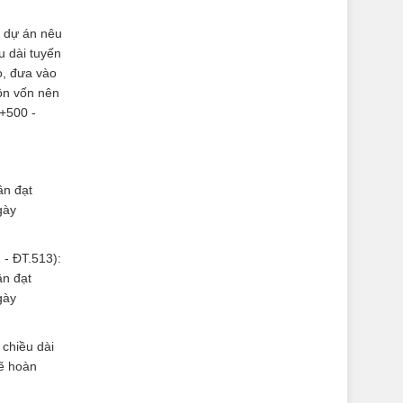
: dự án nêu
u dài tuyến
o, đưa vào
ồn vốn nên
8+500 -
ân đạt
gày
- ĐT.513):
ân đạt
gày
 chiều dài
sẽ hoàn