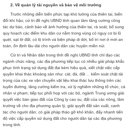
2. Về quản lý tài nguyên và bảo vệ môi trường
Trước những diễn biến phức tạp khó lường của thiên tai, biến
đổi khí hậu; cử tri đề nghị UBND tỉnh quan tâm tăng cường công
tác dự báo, cảnh báo về ảnh hưởng của thiên tai, rà soát, bổ sung
quy hoạch các điểm khu dân cư nằm trong vùng có nguy cơ bị lũ
quét, sạt lở đất; có lộ trình và biện pháp di dời, bố trí nơi ở mới an
toàn, ổn định lâu dài cho người dân các huyện miền núi.
Cử tri và Nhân dân trong tỉnh đề nghị UBND tỉnh chỉ đạo các
ngành chức năng, các địa phương tiếp tục có nhiều giải pháp khắc
phục tình trạng sử dụng đất đai kém hiệu quả, xiết chặt việc cấp
quyền khai thác khoáng sản như: cát, đá, đất ... kiểm soát chặt tải
trọng của các xe vận chuyển vật liệu khai thác lưu thông trên các
tuyến đường, tăng cường kiểm tra, xử lý nghiêm những tổ chức, cá
nhân vi phạm; tiếp tục phối họp với các bộ, ngành Trung ương giải
quyết việc bàn giao đất của Công ty cao su, đất của các nông, lâm
trường về cho địa phương quản lý, giải quyết đất sản xuất, canh
tác cho người dân; có giải pháp tháo gỡ khó khăn, đẩy nhanh tiến
độ việc cấp quyền sử dụng đất cho người dân tại các địa phương
trong tỉnh.