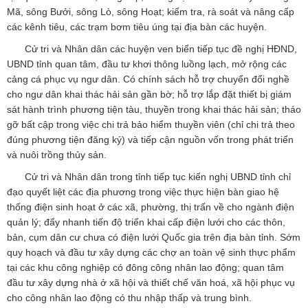
Mã, sông Bưởi, sông Lò, sông Hoạt; kiểm tra, rà soát và nâng cấp
các kênh tiêu, các trạm bơm tiêu úng tại địa bàn các huyện.
Cử tri và Nhân dân các huyện ven biển tiếp tục đề nghị HĐND,
UBND tỉnh quan tâm, đầu tư khơi thông luồng lạch, mở rộng các
cảng cá phục vụ ngư dân. Có chính sách hỗ trợ chuyển đổi nghề
cho ngư dân khai thác hải sản gần bờ; hỗ trợ lắp đặt thiết bị giám
sát hành trình phương tiện tàu, thuyền trong khai thác hải sản; tháo
gỡ bất cập trong việc chi trả bảo hiểm thuyền viên (chỉ chi trả theo
đúng phương tiện đăng ký) và tiếp cận nguồn vốn trong phát triển
và nuôi trồng thủy sản.
Cử tri và Nhân dân trong tỉnh tiếp tục kiến nghị UBND tỉnh chỉ
đạo quyết liệt các địa phương trong việc thực hiện bàn giao hệ
thống điện sinh hoạt ở các xã, phường, thị trấn về cho ngành điện
quản lý; đẩy nhanh tiến độ triển khai cấp điện lưới cho các thôn,
bản, cụm dân cư chưa có điện lưới Quốc gia trên địa bàn tỉnh. Sớm
quy hoạch và đầu tư xây dựng các chợ an toàn vệ sinh thực phẩm
tại các khu công nghiệp có đông công nhân lao động; quan tâm
đầu tư xây dựng nhà ở xã hội và thiết chế văn hoá, xã hội phục vụ
cho công nhân lao động có thu nhập thấp và trung bình.