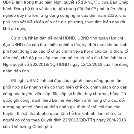
UBND tỉnh trong thực hiện Nghị quyết số 13-NQ/TU của Ban Chấp
hành Đảng bộ tỉnh về tích tụ, tập trung đất đai để phát triển nông
nghiệp quy mô lớn, ứng dụng công nghệ cao đến năm 2025, cho
phù hợp với điều kiện của các địa phương, thực tiễn hiện nay rất
khó áp dụng.
Cử tri và Nhân dân đề nghị HĐND, UBND tỉnh quan tâm chỉ
đạo UBND các cấp thực hiện nghiêm túc, kịp thời mức khoán kinh
phí hoạt động của các tổ chức chính trị-xã hội ở cấp xã, ở thôn, tổ
dân phố, chế độ phụ cấp cho cán bộ cơ sở trên địa bàn tỉnh theo
Nghị quyết số 232/2019/NQ-HĐND ngày 12/12/2019 của Hội đồng
nhân dân tỉnh.
Đề nghị UBND tỉnh chỉ đạo các ngành chức năng quan tâm
phối hợp đẩy nhanh tiến độ thực hiện chế độ, chính sách cho dân
công hỏa tuyến, việc cấp đổi, cấp lại huân, huy chương, bằng Tổ
quốc ghi công, danh hiệu Bà mẹ Việt Nam anh hùng cho các đối
tượng người có công và thân nhân gia đình liệt sĩ; chỉ đạo các
huyện, thị xã, thành phố quan tâm hỗ trợ kinh phí làm nhà cho
người có công theo Quyết định 22/2013/QĐ-TTg ngày 26/4/2013
của Thủ tướng Chính phủ.