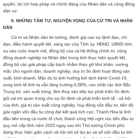
quyền, lợi ích hợp pháp và chính đáng của Nhân dân và cộng đồng
dân cư.
II. NHỮNG TÂM TƯ, NGUYỆN VỌNG CỦA CỬ TRI VÀ NHÂN
DÂN
Cử tri và Nhân dân tin tưởng, đánh giá cao sự lãnh đạo, chỉ
đạo, điều hành quyết liệt, sáng tạo của Tỉnh ủy, HĐND, UBND tỉnh,
sự vào cuộc mạnh mẽ, đồng bộ của cả hệ thống chính trị, cộng
đồng doanh nghiệp và Nhân dân trong tỉnh thực hiện quyết liệt,
đồng bộ các giải pháp cấp bách nhằm tháo gỡ khó khăn, vướng
mắc cho người dân, doanh nghiệp, duy trì ổn định hoạt động sản
xuất, kinh doanh. Mặc dù bị ảnh hưởng bởi dịch bệnh Covid-19,
song kinh tế tỉnh ta vẫn tăng trưởng 6,08%, cao nhất các tỉnh Bắc
Trung bộ; sản xuất nông, lâm thủy sản tiếp tục phát triển ổn định,
giữ vai trò quan trọng cho sự ổn định và phát triển kinh tế - xã hội
của tỉnh, giá trị sản xuất công nghiệp, huy động vốn đầu tư, tiến độ
giải ngân vốn đầu tư công đạt kết quả tích cực; Thanh Hóa là tỉnh
đầu tiên trong cả nước tổ chức thành công Hội nghị xúc tiến đầu tư
quy mô cấp tỉnh năm 2020 ngay sau khi Thủ tướng Chính phủ
dừng thực hiện giãn cách xã hội với số dự án và số vốn đầu tư lớn