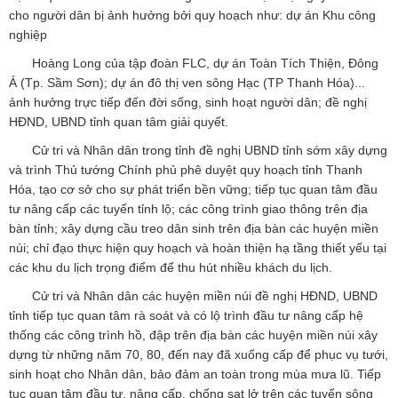
cho người dân bị ảnh hưởng bởi quy hoạch như: dự án Khu công
nghiệp
Hoàng Long của tập đoàn FLC, dự án Toàn Tích Thiện, Đông
Á (Tp. Sầm Sơn); dự án đô thị ven sông Hạc (TP Thanh Hóa)...
ảnh hưởng trực tiếp đến đời sống, sinh hoạt người dân; đề nghị
HĐND, UBND tỉnh quan tâm giải quyết.
Cử tri và Nhân dân trong tỉnh đề nghị UBND tỉnh sớm xây dựng
và trình Thủ tướng Chính phủ phê duyệt quy hoạch tỉnh Thanh
Hóa, tạo cơ sở cho sự phát triển bền vững; tiếp tục quan tâm đầu
tư nâng cấp các tuyến tỉnh lộ; các công trình giao thông trên địa
bàn tỉnh; xây dựng cầu treo dân sinh trên địa bàn các huyện miền
núi; chỉ đạo thực hiện quy hoạch và hoàn thiện hạ tầng thiết yếu tại
các khu du lịch trọng điểm để thu hút nhiều khách du lịch.
Cử tri và Nhân dân các huyện miền núi đề nghị HĐND, UBND
tỉnh tiếp tục quan tâm rà soát và có lộ trình đầu tư nâng cấp hệ
thống các công trình hồ, đập trên địa bàn các huyện miền núi xây
dựng từ những năm 70, 80, đến nay đã xuống cấp để phục vụ tưới,
sinh hoạt cho Nhân dân, bảo đảm an toàn trong mùa mưa lũ. Tiếp
tục quan tâm đầu tư, nâng cấp, chống sạt lở trên các tuyến sông