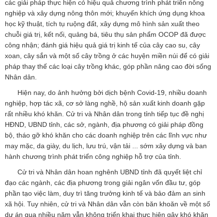
các giải pháp thực hiện có hiệu quả chương trình phát triển nông
nghiệp và xây dựng nông thôn mới; khuyến khích ứng dụng khoa
học kỹ thuật, tích tụ ruộng đất, xây dựng mô hình sản xuất theo
chuỗi giá trị, kết nối, quảng bá, tiêu thụ sản phẩm OCOP đã được
công nhận; đánh giá hiệu quả giá trị kinh tế của cây cao su, cây
xoan, cây sắn và một số cây trồng ở các huyện miền núi để có giải
pháp thay thế các loại cây trồng khác, góp phần nâng cao đời sống
Nhân dân.
Hiện nay, do ảnh hưởng bởi dịch bệnh Covid-19, nhiều doanh
nghiệp, hợp tác xã, cơ sở làng nghề, hộ sản xuất kinh doanh gặp
rất nhiều khó khăn. Cử tri và Nhân dân trong tỉnh tiếp tục đề nghị
HĐND, UBND tỉnh, các sở, ngành, địa phương có giải pháp đồng
bộ, tháo gỡ khó khăn cho các doanh nghiệp trên các lĩnh vực như
may mặc, da giày, du lịch, lưu trú, vận tải ... sớm xây dựng và ban
hành chương trình phát triển công nghiệp hỗ trợ của tỉnh.
Cử tri và Nhân dân hoan nghênh UBND tỉnh đã quyết liệt chỉ
đạo các ngành, các địa phương trong giải ngân vốn đầu tư, góp
phần tạo việc làm, duy trì tăng trưởng kinh tế và bảo đảm an sinh
xã hội. Tuy nhiên, cử tri và Nhân dân vẫn còn băn khoăn về một số
dự án qua nhiều năm vẫn không triển khai thực hiện gây khó khăn