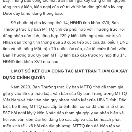
bày Thông báo công tác Mặt trận tham gia xây dựng chính quyền,
tổng hợp ý kiến, kiến nghị của cử tri và Nhân dân gửi đến kỳ họp.
Dưới đây là nội dung thông báo.
Để chuẩn bị cho kỳ họp thứ 14, HĐND tỉnh khóa XVII, Ban
Thường trực Ủy ban MTTQ tỉnh đã phối hợp với Thường trực Hội
đồng nhân dân tỉnh, tổng hợp 229 ý kiến kiến nghị của cử tri và
Nhân dân trong tỉnh thông qua 28 cuộc tiếp xúc của đại biểu HĐND
tỉnh và hệ thống Mặt trận Tổ quốc các cấp, các tổ chức thành viên.
Ban Thường trực Ủy ban MTTQ tỉnh báo cáo trước kỳ họp thứ 14,
HĐND tỉnh khóa XVII như sau:
I. MỘT SỐ KẾT QUẢ CÔNG TÁC MẶT TRẬN THAM GIA XÂY
DỰNG CHÍNH QUYỀN
Năm 2020, Ban Thường trực Ủy ban MTTQ tỉnh đã tham gia
góp ý vào 35 dự thảo luật, văn bản của Ủy ban Trung ương MTTQ
Việt Nam và các văn bản quy phạm pháp luật của UBND tỉnh; Đặc
biệt, hệ thống MTTQ các cấp từ tỉnh đến cơ sở đã chủ trì tổ chức
587 hội nghị lấy ý kiến Nhân dân tham gia góp ý và phản biện xã
hội vào văn kiện Đại hội đảng bộ các cấp và các kế hoạch phát
triển kinh tế - xã hội của địa phương. MTTQ tỉnh đã biên tập và