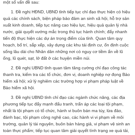
một số vấn đề sau:
1. Đề nghị HĐND, UBND tỉnh tiếp tục chỉ đạo thực hiện có hiệu
quả các chính sách, biện pháp bảo đảm an sinh xã hội, hỗ trợ sản
xuất kinh doanh, tiếp tục nâng cao hiệu lực, hiệu quả quản lý nhà
nước, giải quyết vướng mắc trong thủ tục hành chính; đẩy nhanh
tiến độ thực hiện các dự án trọng điểm của tỉnh. Quan tâm quy
hoạch, bố trí, sắp xếp, xây dựng các khu tái định cư, ổn định cuộc
sống lâu dài cho Nhân dân những nơi có nguy cơ tiềm ẩn về lũ
ống, lũ quét, sạt, lở đất ở các huyện miền núi.
2. Đề nghị UBND tỉnh quan tâm tăng cường chỉ đạo công tác
thanh tra, kiểm tra các tổ chức, đơn vị, doanh nghiệp nợ đọng Bảo
hiểm xã hội; xử lý nghiêm các trường hợp vi phạm pháp luật về
Bảo hiểm xã hội.
3. Đề nghị UBND tỉnh chỉ đạo các ngành chức năng, các địa
phương tiếp tục đẩy mạnh đấu tranh, trấn áp các loại tội phạm,
nhất là tội phạm có tổ chức, hành vi buôn bán ma túy, lừa đảo,
đánh bạc, tội phạm công nghệ cao, các hành vi vi phạm về môi
trường, quản lý tài nguyên, buôn bán hàng giả, vi phạm vệ sinh an
toàn thực phẩm; tiếp tục quan tâm giải quyết tình trạng xe quá tải,