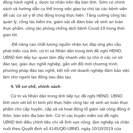
động hành nghề y, dược tư nhân trên địa bàn tỉnh. Sớm có chính
sách và hướng dẫn cụ thể trong việc giao tự chủ tại các bệnh viện
để các cơ sở y tế chủ động trong thực hiện. Tăng cường công tác
quản lý, công tác kiểm tra, giám sát về đảm bảo vệ sinh an toàn
thực phẩm, công tác phòng chống dịch bệnh Covid-19 trong thời
gian tới.
-Để nâng cao chất lượng nguồn nhân lực đáp ứng yêu cầu
phát triển của tỉnh, cử tri và Nhân dân trong tỉnh đề nghị HĐND,
UBND tỉnh tiếp tục quan tâm đẩy nhanh việc tự chủ ở các cơ sở
đào tạo, giáo dục nghề nghiệp, gắn với đổi mới chương trình,
phương pháp đào tạo nghề, kêt nối với doanh nghiệp đảm bảo việc
làm cho người lao động sau đào tạo.
4. Về cơ chế, chính sách
Cử tri và Nhân dân trong tỉnh tiếp tục đề nghị HĐND, UBND
tỉnh xem xét bố trí kinh phí thực hiện công tác vệ sinh an toàn thực
phẩm cho cấp huyện, cấp xã và hoạt động tổ giám sát cộng đồng ở
thôn, bản trên địa bàn tỉnh. Cử tri các huyện miền núi đề nghị
UBND tỉnh điều chỉnh tiêu chí về lĩnh vực nông, lâm nghiệp và chăn
nuôi theo Quyết định số 4145/QĐ-UBND, ngày 10/10/2019 của