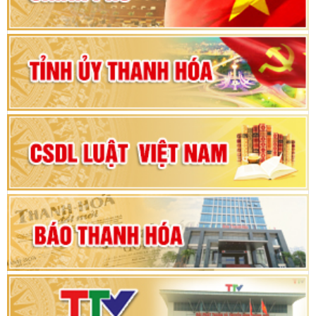
Bộ Chính trị duyệt nội dung Đại hội đại biểu
Đảng bộ tỉnh Thanh Hóa lần thứ XX, nhiệm kỳ
2025 - 2030
Đại hội đại biểu Đảng bộ xã Yên Thọ lần thứ I,
nhiệm kỳ 2025 – 2030
Đại hội Đảng bộ xã Yên Ninh lần thứ nhất,
nhiệm kỳ 2025 - 2030
Khai mạc Kỳ họp bất thường lần thứ 9, Quốc
hội khóa XV
Phiên thảo luận Kỳ họp thứ 24, HĐND tỉnh
Thanh Hóa khóa XVIII, nhiệm kỳ 2021 - 2026
Bế mạc Kỳ họp thứ hai bốn, Hội đồng nhân dân