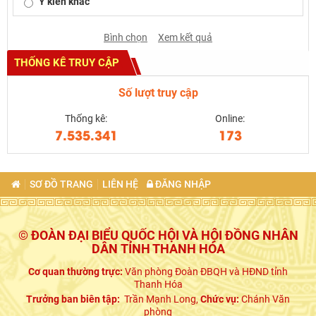
Ý kiến khác
Bình chọn
Xem kết quả
THỐNG KÊ TRUY CẬP
Số lượt truy cập
Thống kê:
Online:
7.535.341
173
SƠ ĐỒ TRANG
LIÊN HỆ
ĐĂNG NHẬP
© ĐOÀN ĐẠI BIỂU QUỐC HỘI VÀ HỘI ĐỒNG NHÂN
DÂN TỈNH THANH HÓA
Cơ quan thường trực:
Văn phòng Đoàn ĐBQH và HĐND tỉnh
Thanh Hóa
Trưởng ban biên tập:
Trần Mạnh Long,
Chức vụ:
Chánh Văn
phòng