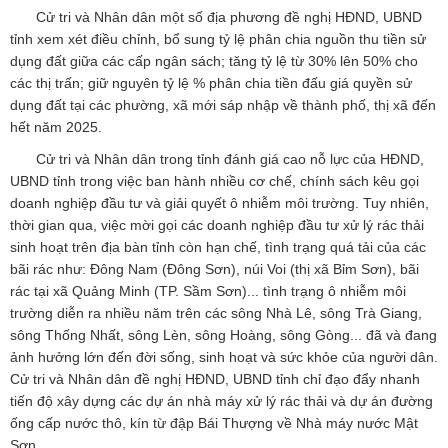
Cử tri và Nhân dân một số địa phương đề nghị HĐND, UBND
tỉnh xem xét điều chỉnh, bổ sung tỷ lệ phân chia nguồn thu tiền sử
dụng đất giữa các cấp ngân sách; tăng tỷ lệ từ 30% lên 50% cho
các thị trấn; giữ nguyên tỷ lệ % phân chia tiền đấu giá quyền sử
dụng đất tại các phường, xã mới sáp nhập về thành phố, thị xã đến
hết năm 2025.
Cử tri và Nhân dân trong tỉnh đánh giá cao nỗ lực của HĐND,
UBND tỉnh trong việc ban hành nhiều cơ chế, chính sách kêu gọi
doanh nghiệp đầu tư và giải quyết ô nhiễm môi trường. Tuy nhiên,
thời gian qua, việc mời gọi các doanh nghiệp đầu tư xử lý rác thải
sinh hoạt trên địa bàn tỉnh còn hạn chế, tình trạng quá tải của các
bãi rác như: Đông Nam (Đông Sơn), núi Voi (thị xã Bỉm Sơn), bãi
rác tại xã Quảng Minh (TP. Sầm Sơn)... tình trạng ô nhiễm môi
trường diễn ra nhiều năm trên các sông Nhà Lê, sông Trà Giang,
sông Thống Nhất, sông Lèn, sông Hoàng, sông Gòng... đã và đang
ảnh hưởng lớn đến đời sống, sinh hoạt và sức khỏe của người dân.
Cử tri và Nhân dân đề nghị HĐND, UBND tỉnh chỉ đạo đẩy nhanh
tiến độ xây dựng các dự án nhà máy xử lý rác thải và dự án đường
ống cấp nước thô, kín từ đập Bái Thượng về Nhà máy nước Mật
Sơn.