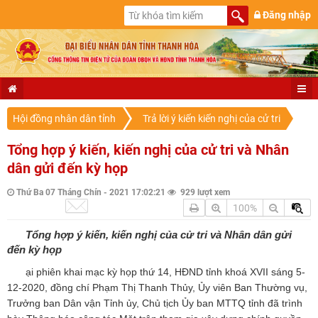
Đăng nhập
Hội đồng nhân dân tỉnh
Trả lời ý kiến kiến nghị của cử tri
Tổng hợp ý kiến, kiến nghị của cử tri và Nhân
dân gửi đến kỳ họp
Thứ Ba 07 Tháng Chín - 2021 17:02:21
929 lượt xem
100%
Tổng hợp ý kiến, kiến nghị của cử tri và Nhân dân gửi
đến kỳ họp
ại phiên khai mạc kỳ họp thứ 14, HĐND tỉnh khoá XVII sáng 5-
12-2020, đồng chí Phạm Thị Thanh Thủy, Ủy viên Ban Thường vụ,
Trưởng ban Dân vận Tỉnh ủy, Chủ tịch Ủy ban MTTQ tỉnh đã trình