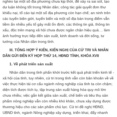
nghèo tại một số địa phương chưa kịp thời, để xảy ra sai sót, tạo
dư luận không tốt trong Nhân dân; công tác giải quyết đơn thư
khiếu nại, tố cáo tại một số địa phương còn hạn chế; an ninh trên
các tuyến biên giới, tuyến biển và một số địa bàn trọng điểm vẫn
tiềm ẩn nhiều yếu tố gây mất ổn định; các thông tin giả, thông tin
xấu, độc trên mạng xã hội chưa được ngăn chặn hiệu quả.... làm
ảnh hưởng trực tiếp đến sản xuất, kinh doanh và đời sống, tư
tưởng của Nhân dân trong tỉnh.
III. TỔNG HỢP Ý KIẾN, KIẾN NGHỊ CỦA CỬ TRI VÀ NHÂN
DÂN GỬI ĐẾN KỲ HỌP THỨ 14, HĐND TỈNH, KHÓA XVII
1. Về phát triển sản xuất
Nhân dân trong tỉnh phấn khởi trước kết quả phát triển kinh tế -
xã hội của tỉnh, tuy nhiên, cử tri trong tỉnh vẫn còn băn khoăn về về
việc thực hiện tái cơ cấu ngành nông nghiệp của tỉnh ta còn chậm;
diện tích được tích tụ, tập trung sản xuất hàng hóa quy mô lớn
chưa nhiều; việc gắn kết giữa sản xuất, chế biến và tiêu thụ sản
phẩm nông nghiệp vẫn còn nhiều khó khăn, chưa xây dựng được
thương hiệu cho các sản phẩm chủ lực. Cử tri đề nghị HĐND,
UBND tỉnh, ngành Nông nghiệp xây dựng, triển khai, đẩy nhanh