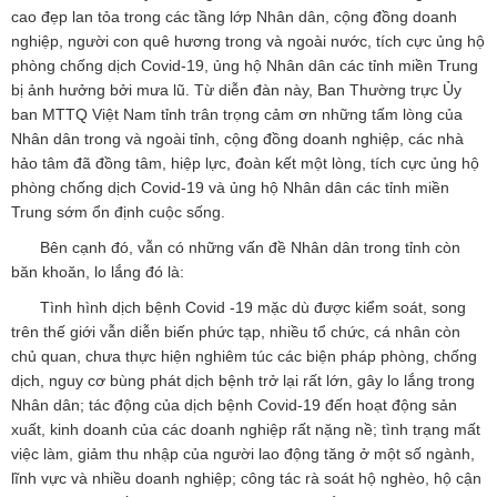
cao đẹp lan tỏa trong các tầng lớp Nhân dân, cộng đồng doanh
nghiệp, người con quê hương trong và ngoài nước, tích cực ủng hộ
phòng chống dịch Covid-19, ủng hộ Nhân dân các tỉnh miền Trung
bị ảnh hưởng bởi mưa lũ. Từ diễn đàn này, Ban Thường trực Ủy
ban MTTQ Việt Nam tỉnh trân trọng cảm ơn những tấm lòng của
Nhân dân trong và ngoài tỉnh, cộng đồng doanh nghiệp, các nhà
hảo tâm đã đồng tâm, hiệp lực, đoàn kết một lòng, tích cực ủng hộ
phòng chống dịch Covid-19 và ủng hộ Nhân dân các tỉnh miền
Trung sớm ổn định cuộc sống.
Bên cạnh đó, vẫn có những vấn đề Nhân dân trong tỉnh còn
băn khoăn, lo lắng đó là:
Tình hình dịch bệnh Covid -19 mặc dù được kiểm soát, song
trên thế giới vẫn diễn biến phức tạp, nhiều tổ chức, cá nhân còn
chủ quan, chưa thực hiện nghiêm túc các biện pháp phòng, chống
dịch, nguy cơ bùng phát dịch bệnh trở lại rất lớn, gây lo lắng trong
Nhân dân; tác động của dịch bệnh Covid-19 đến hoạt động sản
xuất, kinh doanh của các doanh nghiệp rất nặng nề; tình trạng mất
việc làm, giảm thu nhập của người lao động tăng ở một số ngành,
lĩnh vực và nhiều doanh nghiệp; công tác rà soát hộ nghèo, hộ cận