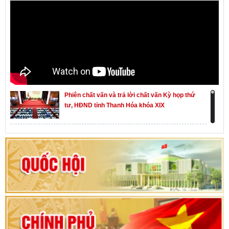
Phiên chất vấn và trả lời chất vấn Kỳ họp thứ
tư, HĐND tỉnh Thanh Hóa khóa XIX
Khai mạc kỳ họp thứ Nhất, Quốc hội khóa XVI
Hướng dẫn quy trình bỏ phiếu bầu cử ĐBQH
khoá XVI và đại biểu HĐND các cấp nhiệm kỳ
2026-2031
80 năm Quốc hội Việt Nam: vì lợi ích Nhân dân,
vì sự phát triển của đất nước