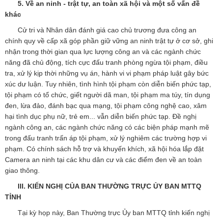
5. Về an ninh - trật tự, an toàn xã hội và một số vấn đề
khác
Cử tri và Nhân dân đánh giá cao chủ trương đưa công an
chính quy về cấp xã góp phần giữ vững an ninh trật tự ở cơ sở, ghi
nhận trong thời gian qua lực lượng công an và các ngành chức
năng đã chủ động, tích cực đấu tranh phòng ngừa tội phạm, điều
tra, xử lý kịp thời những vụ án, hành vi vi phạm pháp luật gây bức
xúc dư luận. Tuy nhiên, tình hình tội phạm còn diễn biến phức tạp,
tội phạm có tổ chức, giết người dã man, tội phạm ma túy, tín dụng
đen, lừa đảo, đánh bạc qua mạng, tội phạm công nghệ cao, xâm
hại tình dục phụ nữ, trẻ em... vẫn diễn biến phức tạp. Đề nghị
ngành công an, các ngành chức năng có các biện pháp mạnh mẽ
trong đấu tranh trấn áp tội phạm, xử lý nghiêm các trường hợp vi
phạm. Có chính sách hỗ trợ và khuyến khích, xã hội hóa lắp đặt
Camera an ninh tại các khu dân cư và các điểm đen về an toàn
giao thông.
III. KIẾN NGHỊ CỦA BAN THƯỜNG TRỰC ỦY BAN MTTQ
TỈNH
Tại kỳ họp này, Ban Thường trực Ủy ban MTTQ tỉnh kiến nghị