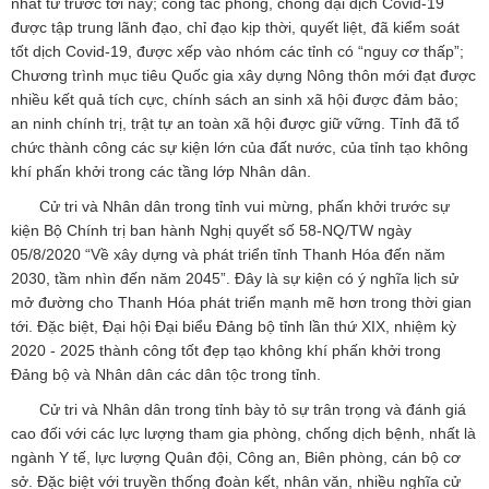
nhất từ trước tới nay; công tác phòng, chống đại dịch Covid-19
được tập trung lãnh đạo, chỉ đạo kịp thời, quyết liệt, đã kiểm soát
tốt dịch Covid-19, được xếp vào nhóm các tỉnh có “nguy cơ thấp”;
Chương trình mục tiêu Quốc gia xây dựng Nông thôn mới đạt được
nhiều kết quả tích cực, chính sách an sinh xã hội được đảm bảo;
an ninh chính trị, trật tự an toàn xã hội được giữ vững. Tỉnh đã tổ
chức thành công các sự kiện lớn của đất nước, của tỉnh tạo không
khí phấn khởi trong các tầng lớp Nhân dân.
Cử tri và Nhân dân trong tỉnh vui mừng, phấn khởi trước sự
kiện Bộ Chính trị ban hành Nghị quyết số 58-NQ/TW ngày
05/8/2020 “Về xây dựng và phát triển tỉnh Thanh Hóa đến năm
2030, tầm nhìn đến năm 2045”. Đây là sự kiện có ý nghĩa lịch sử
mở đường cho Thanh Hóa phát triển mạnh mẽ hơn trong thời gian
tới. Đặc biệt, Đại hội Đại biểu Đảng bộ tỉnh lần thứ XIX, nhiệm kỳ
2020 - 2025 thành công tốt đẹp tạo không khí phấn khởi trong
Đảng bộ và Nhân dân các dân tộc trong tỉnh.
Cử tri và Nhân dân trong tỉnh bày tỏ sự trân trọng và đánh giá
cao đối với các lực lượng tham gia phòng, chống dịch bệnh, nhất là
ngành Y tế, lực lượng Quân đội, Công an, Biên phòng, cán bộ cơ
sở. Đặc biệt với truyền thống đoàn kết, nhân văn, nhiều nghĩa cử