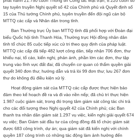
phát hành 21.750 cuốn Thông tin Công tác Mặt trận, 8.220 cuốn sổ
tay tuyên truyền Nghị quyết số 42 của Chính phủ và Quyết định số
15 của Thủ tướng Chính phủ, tuyên truyền đến đội ngũ cán bộ
MTTQ các cấp và Nhân dân trong tỉnh.
Ban Thường trực Ủy ban MTTQ tỉnh đã phối hợp với Đoàn đại
biểu Quốc hội tỉnh Thanh Hóa, Thường trực Hội đồng nhân dân
tỉnh tổ chức 85 cuộc tiếp xúc cử tri theo quy định của pháp luật.
MTTQ các cấp đã tiếp 482 lượt công dân, tiếp nhận 706 đơn, thư
khiếu nại, tố cáo, kiến nghị, phản ánh, phần lớn các đơn, thư tập
trung vào lĩnh vực đất đai; đã chuyển cơ quan có thẩm quyền giải
quyết 340 đơn thư; hướng dẫn và trả lòi 99 đơn thư; lưu 267 đơn
thư do không đủ điều kiện xử lý.
Hoạt động giám sát của MTTQ các cấp được thực hiện bảo
đảm theo kế hoạch đề ra và đi vào nền nếp; đã chủ trì thực hiện
1.987 cuộc giám sát, trong đó trọng tâm giám sát công tác chi trả
cho các đối tượng theo Nghị quyết 42 của Chính phủ; các Ban
thanh tra nhân dân giám sát 1.297 vụ việc, kiến nghị giải quyết 674
vụ việc; Ban Giám sát đầu tư của cộng đồng đã tổ chức giám sát
được 683 công trình, dự án; qua giám sát đã kiến nghị với chính
quyền 187 công trình có những tác động làm ảnh hưởng đến