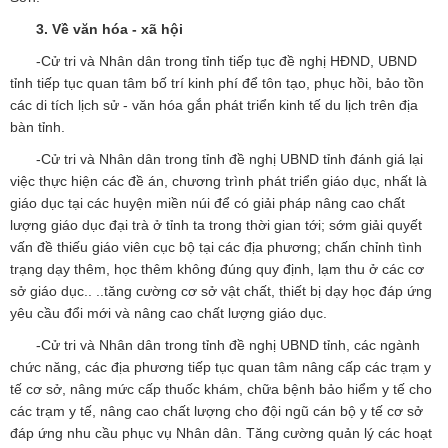
3. Về văn hóa - xã hội
-Cử tri và Nhân dân trong tỉnh tiếp tục đề nghị HĐND, UBND
tỉnh tiếp tục quan tâm bố trí kinh phí để tôn tạo, phục hồi, bảo tồn
các di tích lịch sử - văn hóa gắn phát triển kinh tế du lịch trên địa
bàn tỉnh.
-Cử tri và Nhân dân trong tỉnh đề nghị UBND tỉnh đánh giá lại
việc thực hiện các đề án, chương trình phát triển giáo dục, nhất là
giáo dục tại các huyện miền núi để có giải pháp nâng cao chất
lượng giáo dục đại trà ở tỉnh ta trong thời gian tới; sớm giải quyết
vấn đề thiếu giáo viên cục bộ tại các địa phương; chấn chỉnh tình
trạng dạy thêm, học thêm không đúng quy định, lạm thu ở các cơ
sở giáo dục.. ..tăng cường cơ sở vật chất, thiết bị dạy học đáp ứng
yêu cầu đổi mới và nâng cao chất lượng giáo dục.
-Cử tri và Nhân dân trong tỉnh đề nghị UBND tỉnh, các ngành
chức năng, các địa phương tiếp tục quan tâm nâng cấp các trạm y
tế cơ sở, nâng mức cấp thuốc khám, chữa bệnh bảo hiểm y tế cho
các trạm y tế, nâng cao chất lượng cho đội ngũ cán bộ y tế cơ sở
đáp ứng nhu cầu phục vụ Nhân dân. Tăng cường quản lý các hoạt