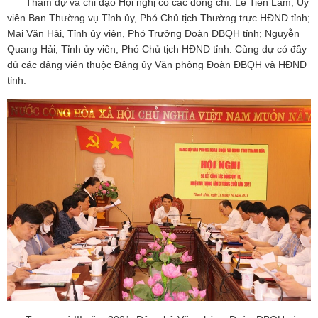
Tham dự và chỉ đạo Hội nghị có các đồng chí: Lê Tiến Lam, Ủy
viên Ban Thường vụ Tỉnh ủy, Phó Chủ tịch Thường trực HĐND tỉnh;
Mai Văn Hải, Tỉnh ủy viên, Phó Trưởng Đoàn ĐBQH tỉnh; Nguyễn
Quang Hải, Tỉnh ủy viên, Phó Chủ tịch HĐND tỉnh. Cùng dự có đầy
đủ các đảng viên thuộc Đảng ủy Văn phòng Đoàn ĐBQH và HĐND
tỉnh.