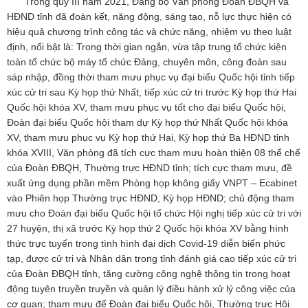
Trong quý III năm 2021, Đảng bộ Văn phòng Đoàn ĐBQH và
HĐND tỉnh đã đoàn kết, năng động, sáng tạo, nỗ lực thực hiện có
hiệu quả chương trình công tác và chức năng, nhiệm vụ theo luật
định, nổi bật là: Trong thời gian ngắn, vừa tập trung tổ chức kiện
toàn tổ chức bộ máy tổ chức Đảng, chuyên môn, công đoàn sau
sáp nhập, đồng thời tham mưu phục vụ đại biểu Quốc hội tỉnh tiếp
xúc cử tri sau Kỳ họp thứ Nhất, tiếp xúc cử tri trước Kỳ họp thứ Hai
Quốc hội khóa XV, tham mưu phục vụ tốt cho đại biểu Quốc hội,
Đoàn đại biểu Quốc hội tham dự Kỳ họp thứ Nhất Quốc hội khóa
XV, tham mưu phục vụ Kỳ họp thứ Hai, Kỳ họp thứ Ba HĐND tỉnh
khóa XVIII, Văn phòng đã tích cực tham mưu hoàn thiện 08 thể chế
của Đoàn ĐBQH, Thường trực HĐND tỉnh; tích cực tham mưu, đề
xuất ứng dụng phần mềm Phòng họp không giấy VNPT – Ecabinet
vào Phiên họp Thường trực HĐND, Kỳ họp HĐND; chủ động tham
mưu cho Đoàn đại biểu Quốc hội tổ chức Hội nghị tiếp xúc cử tri với
27 huyện, thị xã trước Kỳ họp thứ 2 Quốc hội khóa XV bằng hình
thức trực tuyến trong tình hình đại dịch Covid-19 diễn biến phức
tạp, được cử tri và Nhân dân trong tỉnh đánh giá cao tiếp xúc cử tri
của Đoàn ĐBQH tỉnh, tăng cường công nghệ thông tin trong hoạt
động tuyên truyền truyền và quản lý điều hành xử lý công việc của
cơ quan; tham mưu để Đoàn đại biểu Quốc hội, Thường trực Hội