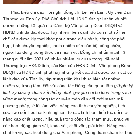
Phát biểu chỉ đạo Hội nghị, đồng chí Lê Tiến Lam, Ủy viên Ban
Thường vụ Tỉnh ủy, Phó Chủ tịch Hội HĐND tỉnh ghi nhận và biểu
dương những kết quả mà Đảng bộ Văn phòng Đoàn ĐBQH và
HĐND tỉnh đã đạt được. Tuy nhiên, bên cạnh đó còn một số hạn
chế cần được kịp thời khắc phục trong điều hành, công tác phối
hợp, tính chuyên nghiệp, trách nhiệm của cán bộ, công chức,
người lao động trong thực thi nhiệm vụ. Đồng chí nhấn mạnh, 3
tháng cuối năm 2021 có nhiều nhiệm vụ quan trọng, đề nghị
Thường trực HĐND tỉnh, các Ban của HĐND tỉnh, Văn phòng Đoàn
ĐBQH và HĐND tỉnh phát huy những kết quả đạt được, bám sát sự
lãnh đạo của Tỉnh ủy, tập trung triển khai thực hiện tốt những
nhiệm vụ trọng tâm. Đối với công tác Đảng cần quan tâm
giữ gìn kỷ
luật, kỷ cương, đoàn kết thống nhất, giữ gìn nội bộ luôn trong sạch,
vững mạnh
; trong công tác chuyên môn cần đổi mới mạnh mẽ
phương pháp, lề lối làm việc, nâng cao tính chuyên nghiệp, tích
cực trao đổi, học hỏi kinh nghiệm từ các tỉnh bạn, tiếp tục đổi mới,
nâng cao chất lượng, hiệu quả trong công tác tham mưu, phục vụ
các hoạt động giám sát, khảo sát, chất vấn, giải trình. Nâng cao
chất lượng các hoạt động của Văn phòng, Công đoàn chăm lo, bảo