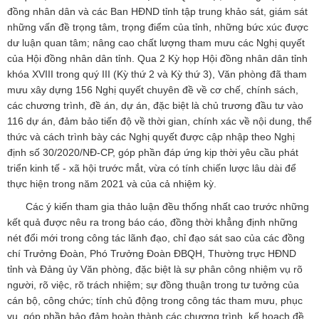
đồng nhân dân và các Ban HĐND tỉnh tập trung khảo sát, giám sát
những vấn đề trọng tâm, trọng điểm của tỉnh, những bức xúc được
dư luận quan tâm; nâng cao chất lượng tham mưu các Nghị quyết
của Hội đồng nhân dân tỉnh. Qua 2 Kỳ họp Hội đồng nhân dân tỉnh
khóa XVIII trong quý III (Kỳ thứ 2 và Kỳ thứ 3), Văn phòng đã tham
mưu xây dựng 156 Nghị quyết chuyên đề về cơ chế, chính sách,
các chương trình, đề án, dự án, đặc biệt là chủ trương đầu tư vào
116 dự án, đảm bảo tiến độ về thời gian, chính xác về nội dung, thể
thức và cách trình bày các Nghị quyết được cập nhập theo Nghị
định số 30/2020/NĐ-CP, góp phần đáp ứng kịp thời yêu cầu phát
triển kinh tế - xã hội trước mắt, vừa có tính chiến lược lâu dài để
thực hiện trong năm 2021 và của cả nhiệm kỳ.
Các ý kiến tham gia thảo luận đều thống nhất cao trước những
kết quả được nêu ra trong báo cáo, đồng thời khẳng định những
nét đổi mới trong công tác lãnh đạo, chỉ đạo sát sao của các đồng
chí Trưởng Đoàn, Phó Trưởng Đoàn ĐBQH, Thường trực HĐND
tỉnh và Đảng ủy Văn phòng, đặc biệt là sự phân công nhiệm vụ rõ
người, rõ việc, rõ trách nhiệm; sự đồng thuận trong tư tưởng của
cán bộ, công chức; tính chủ động trong công tác tham mưu, phục
vụ, góp phần bảo đảm hoàn thành các chương trình, kế hoạch đề