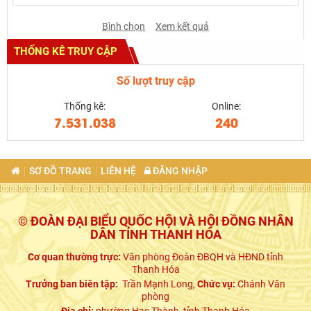
Bình chọn
Xem kết quả
THỐNG KÊ TRUY CẬP
Số lượt truy cập
Thống kê:
Online:
7.531.038
240
SƠ ĐỒ TRANG
LIÊN HỆ
ĐĂNG NHẬP
© ĐOÀN ĐẠI BIỂU QUỐC HỘI VÀ HỘI ĐỒNG NHÂN
DÂN TỈNH THANH HÓA
Cơ quan thường trực:
Văn phòng Đoàn ĐBQH và HĐND tỉnh
Thanh Hóa
Trưởng ban biên tập:
Trần Mạnh Long,
Chức vụ:
Chánh Văn
phòng
Địa chỉ:
phường Hạc Thành, tỉnh Thanh Hóa