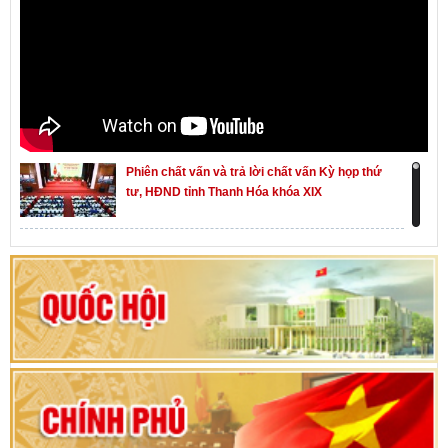
Phiên chất vấn và trả lời chất vấn Kỳ họp thứ
tư, HĐND tỉnh Thanh Hóa khóa XIX
Khai mạc kỳ họp thứ Nhất, Quốc hội khóa XVI
Hướng dẫn quy trình bỏ phiếu bầu cử ĐBQH
khoá XVI và đại biểu HĐND các cấp nhiệm kỳ
2026-2031
80 năm Quốc hội Việt Nam: vì lợi ích Nhân dân,
vì sự phát triển của đất nước