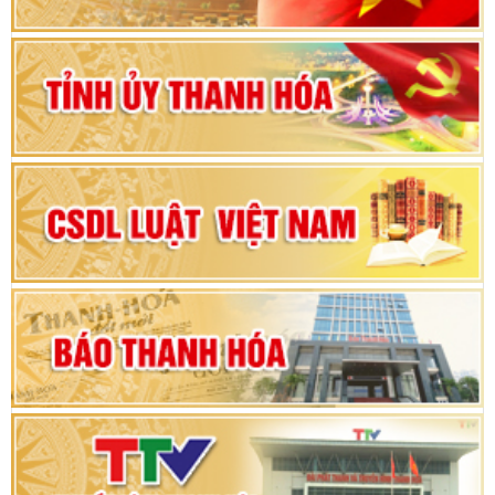
Bộ Chính trị duyệt nội dung Đại hội đại biểu
Đảng bộ tỉnh Thanh Hóa lần thứ XX, nhiệm kỳ
2025 - 2030
Đại hội đại biểu Đảng bộ xã Yên Thọ lần thứ I,
nhiệm kỳ 2025 – 2030
Đại hội Đảng bộ xã Yên Ninh lần thứ nhất,
nhiệm kỳ 2025 - 2030
Khai mạc Kỳ họp bất thường lần thứ 9, Quốc
hội khóa XV
Phiên thảo luận Kỳ họp thứ 24, HĐND tỉnh
Thanh Hóa khóa XVIII, nhiệm kỳ 2021 - 2026
Bế mạc Kỳ họp thứ hai bốn, Hội đồng nhân dân
tỉnh khoá XVIII