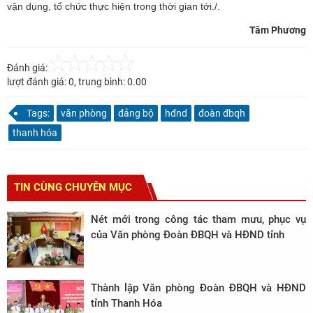
vận dụng, tổ chức thực hiện trong thời gian tới./.
Tâm Phương
Đánh giá:
lượt đánh giá:
0
, trung bình:
0.00
Tags:
văn phòng
đảng bộ
hđnd
đoàn đbqh
thanh hóa
TIN CÙNG CHUYÊN MỤC
Nét mới trong công tác tham mưu, phục vụ
của Văn phòng Đoàn ĐBQH và HĐND tỉnh
Thành lập Văn phòng Đoàn ĐBQH và HĐND
tỉnh Thanh Hóa