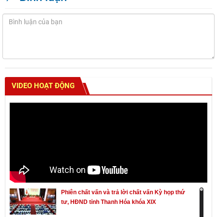
VIDEO HOẠT ĐỘNG
Phiên chất vấn và trả lời chất vấn Kỳ họp thứ
tư, HĐND tỉnh Thanh Hóa khóa XIX