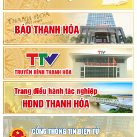
Khai mạc Kỳ họp bất thường lần thứ 9, Quốc
hội khóa XV
Phiên thảo luận Kỳ họp thứ 24, HĐND tỉnh
Thanh Hóa khóa XVIII, nhiệm kỳ 2021 - 2026
Bế mạc Kỳ họp thứ hai bốn, Hội đồng nhân dân
tỉnh khoá XVIII