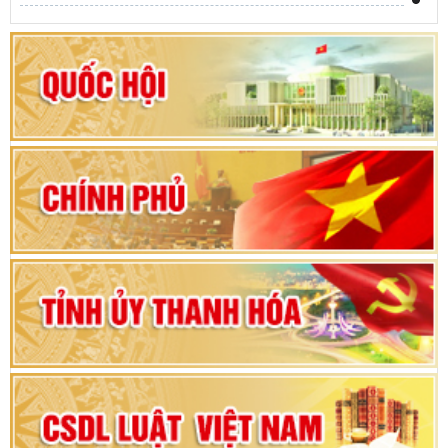
Khai mạc kỳ họp thứ Nhất, Quốc hội khóa XVI
Hướng dẫn quy trình bỏ phiếu bầu cử ĐBQH
khoá XVI và đại biểu HĐND các cấp nhiệm kỳ
2026-2031
80 năm Quốc hội Việt Nam: vì lợi ích Nhân dân,
vì sự phát triển của đất nước
Bộ Chính trị duyệt nội dung Đại hội đại biểu
Đảng bộ tỉnh Thanh Hóa lần thứ XX, nhiệm kỳ
2025 - 2030
Đại hội đại biểu Đảng bộ xã Yên Thọ lần thứ I,
nhiệm kỳ 2025 – 2030
Đại hội Đảng bộ xã Yên Ninh lần thứ nhất,
nhiệm kỳ 2025 - 2030