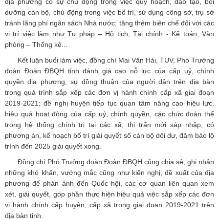
địa phương có sự chủ động trong việc quy hoạch, đào tạo, bồi
dưỡng cán bộ, chủ động trong việc bố trí, sử dụng công sở, trụ sở
tránh lãng phí ngân sách Nhà nước; tăng thêm biên chế đối với các
vị trí việc làm như Tư pháp – Hộ tịch, Tài chính - Kế toán, Văn
phòng – Thống kê...
Kết luận buổi làm việc, đồng chí Mai Văn Hải, TUV, Phó Trưởng
đoàn Đoàn ĐBQH tỉnh đánh giá cao nỗ lực của cấp uỷ, chính
quyền địa phương, sự đồng thuận của người dân trên địa bàn
trong quá trình sắp xếp các đơn vị hành chính cấp xã giai đoạn
2019-2021; đề nghị huyện tiếp tục quan tâm nâng cao hiệu lực,
hiệu quả hoạt động của cấp uỷ, chính quyền, các chức đoàn thể
trong hệ thống chính trị tại các xã, thị trấn mới sáp nhập, có
phương án, kế hoạch bố trí giải quyết số cán bộ dôi dư, đảm bảo lộ
trình đến 2025 giải quyết xong.
Đồng chí Phó Trưởng đoàn Đoàn ĐBQH cũng chia sẻ, ghi nhận
những khó khăn, vướng mắc cũng như kiến nghị, đề xuất của địa
phương để phản ánh đến Quốc hội, các cơ quan liên quan xem
xét, giải quyết, góp phần thực hiện hiệu quả việc sắp xếp các đơn
vị hành chính cấp huyện, cấp xã trong giai đoạn 2019-2021 trên
địa bàn tỉnh.