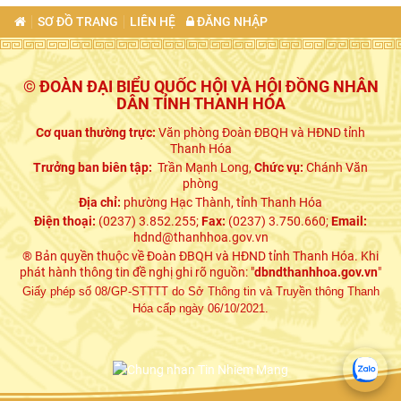
SƠ ĐỒ TRANG
LIÊN HỆ
ĐĂNG NHẬP
© ĐOÀN ĐẠI BIỂU QUỐC HỘI VÀ HỘI ĐỒNG NHÂN
DÂN TỈNH THANH HÓA
Cơ quan thường trực:
Văn phòng Đoàn ĐBQH và HĐND tỉnh
Thanh Hóa
Trưởng ban biên tập:
Trần Mạnh Long,
Chức vụ:
Chánh Văn
phòng
Địa chỉ:
phường Hạc Thành, tỉnh Thanh Hóa
Điện thoại:
(0237) 3.852.255;
Fax:
(0237) 3.750.660;
Email:
hdnd@thanhhoa.gov.vn
® Bản quyền thuộc về Đoàn ĐBQH và HĐND tỉnh Thanh Hóa. Khi
phát hành thông tin đề nghị ghi rõ nguồn: "
dbndthanhhoa.gov.vn
"
Giấy phép số 08/GP-STTTT do Sở Thông tin và Truyền thông Thanh
Hóa cấp ngày 06/10/2021.