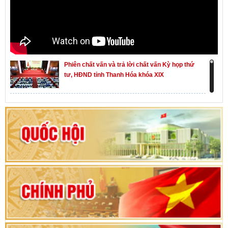
Phiên chất vấn và trả lời chất vấn Kỳ họp thứ
tư, HĐND tỉnh Thanh Hóa khóa XIX
Khai mạc kỳ họp thứ Nhất, Quốc hội khóa XVI
Hướng dẫn quy trình bỏ phiếu bầu cử ĐBQH
khoá XVI và đại biểu HĐND các cấp nhiệm kỳ
2026-2031
80 năm Quốc hội Việt Nam: vì lợi ích Nhân dân,
vì sự phát triển của đất nước
Bộ Chính trị duyệt nội dung Đại hội đại biểu