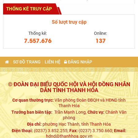
THỐNG KÊ TRUY CẬP
Số lượt truy cập
Thống kê:
Online:
7.557.676
137
SƠ ĐỒ TRANG
LIÊN HỆ
ĐĂNG NHẬP
© ĐOÀN ĐẠI BIỂU QUỐC HỘI VÀ HỘI ĐỒNG NHÂN
DÂN TỈNH THANH HÓA
Cơ quan thường trực:
Văn phòng Đoàn ĐBQH và HĐND tỉnh
Thanh Hóa
Trưởng ban biên tập:
Trần Mạnh Long,
Chức vụ:
Chánh Văn
phòng
Địa chỉ:
phường Hạc Thành, tỉnh Thanh Hóa
Điện thoại:
(0237) 3.852.255;
Fax:
(0237) 3.750.660;
Email:
hdnd@thanhhoa.gov.vn