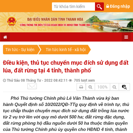
Đăng nhập
Tin tức - Sự kiện
Tin tức kinh tế - xã hội
Điều kiện, thủ tục chuyển mục đích sử dụng đất
lúa, đất rừng tại 4 tỉnh, thành phố
Thứ Sáu 08 Tháng Tư - 2022 08:42:11
705 lượt xem
100%
Phó Thủ tướng Chính phủ Lê Văn Thành vừa ký ban
hành Quyết định số 10/2022/QĐ-TTg quy định về trình tự, thủ
tục chấp thuận chuyển mục đích sử dụng đất trồng lúa nước
từ 2 vụ trở lên với quy mô dưới 500 ha; đất rừng đặc dụng,
đất rừng phòng hộ đầu nguồn dưới 50 ha thuộc thẩm quyền
của Thủ tướng Chính phủ ủy quyền cho HĐND 4 tỉnh, thành