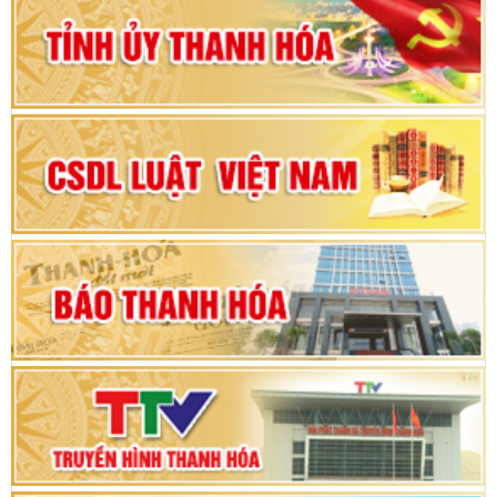
Đảng bộ tỉnh Thanh Hóa lần thứ XX, nhiệm kỳ
2025 - 2030
Đại hội đại biểu Đảng bộ xã Yên Thọ lần thứ I,
nhiệm kỳ 2025 – 2030
Đại hội Đảng bộ xã Yên Ninh lần thứ nhất,
nhiệm kỳ 2025 - 2030
Khai mạc Kỳ họp bất thường lần thứ 9, Quốc
hội khóa XV
Phiên thảo luận Kỳ họp thứ 24, HĐND tỉnh
Thanh Hóa khóa XVIII, nhiệm kỳ 2021 - 2026
Bế mạc Kỳ họp thứ hai bốn, Hội đồng nhân dân
tỉnh khoá XVIII