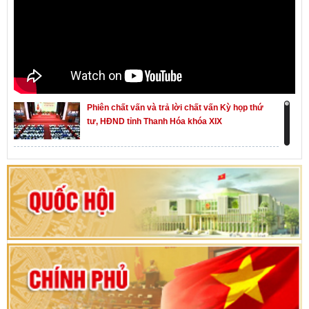
Phiên chất vấn và trả lời chất vấn Kỳ họp thứ
tư, HĐND tỉnh Thanh Hóa khóa XIX
Khai mạc kỳ họp thứ Nhất, Quốc hội khóa XVI
Hướng dẫn quy trình bỏ phiếu bầu cử ĐBQH
khoá XVI và đại biểu HĐND các cấp nhiệm kỳ
2026-2031
80 năm Quốc hội Việt Nam: vì lợi ích Nhân dân,
vì sự phát triển của đất nước