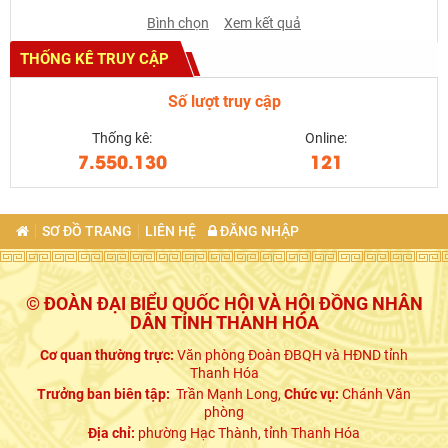
Bình chọn
Xem kết quả
THỐNG KÊ TRUY CẬP
Số lượt truy cập
Thống kê:
Online:
7.550.130
121
SƠ ĐỒ TRANG
LIÊN HỆ
ĐĂNG NHẬP
© ĐOÀN ĐẠI BIỂU QUỐC HỘI VÀ HỘI ĐỒNG NHÂN
DÂN TỈNH THANH HÓA
Cơ quan thường trực:
Văn phòng Đoàn ĐBQH và HĐND tỉnh
Thanh Hóa
Trưởng ban biên tập:
Trần Mạnh Long,
Chức vụ:
Chánh Văn
phòng
Địa chỉ:
phường Hạc Thành, tỉnh Thanh Hóa