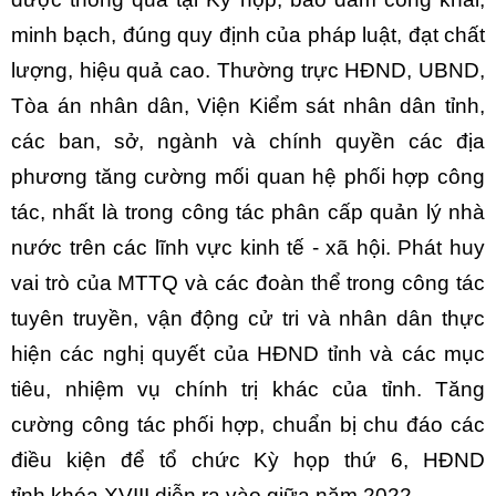
minh bạch
,
đúng quy định của pháp luật, đạt chất
lượng, hiệu quả cao
. T
hường trực
HĐND, UBND,
Tòa án nhân dân, Viện Kiểm sát nhân dân tỉnh,
các ban, sở, ngành và chính quyền các địa
phương tăng cường mối quan hệ phối hợp công
tác, nhất là trong công tác phân cấp quản lý nhà
nước trên các lĩnh vực kinh tế - xã hội. Phát huy
vai trò của MTTQ và các đoàn thể trong công tác
tuyên truyền, vận động cử tri và nhân dân
thực
hiện các nghị quyết của HĐND tỉnh
và các mục
tiêu, nhiệm vụ chính trị khác của tỉnh.
Tăng
cường công tác phối hợp, chuẩn bị chu đáo các
điều kiện để tổ chức Kỳ họp thứ 6
, HĐND
tỉnh
khóa XVIII
diễn ra vào
giữa
năm 202
2
...