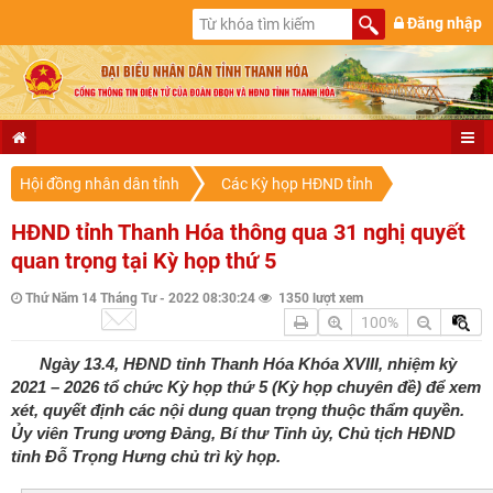
Đăng nhập
Hội đồng nhân dân tỉnh
Các Kỳ họp HĐND tỉnh
HĐND tỉnh Thanh Hóa thông qua 31 nghị quyết
quan trọng tại Kỳ họp thứ 5
Thứ Năm 14 Tháng Tư - 2022 08:30:24
1350 lượt xem
100%
Ngày 13.4, HĐND tỉnh Thanh Hóa Khóa XVIII, nhiệm kỳ
2021 – 2026 tổ chức Kỳ họp thứ 5 (Kỳ họp chuyên đề) để xem
xét, quyết định các nội dung quan trọng thuộc thẩm quyền.
Ủy viên Trung ương Đảng, Bí thư Tỉnh ủy, Chủ tịch HĐND
tỉnh Đỗ Trọng Hưng chủ trì kỳ họp.