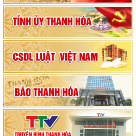
Bộ Chính trị duyệt nội dung Đại hội đại biểu
Đảng bộ tỉnh Thanh Hóa lần thứ XX, nhiệm kỳ
2025 - 2030
Đại hội đại biểu Đảng bộ xã Yên Thọ lần thứ I,
nhiệm kỳ 2025 – 2030
Đại hội Đảng bộ xã Yên Ninh lần thứ nhất,
nhiệm kỳ 2025 - 2030
Khai mạc Kỳ họp bất thường lần thứ 9, Quốc
hội khóa XV
Phiên thảo luận Kỳ họp thứ 24, HĐND tỉnh
Thanh Hóa khóa XVIII, nhiệm kỳ 2021 - 2026
Bế mạc Kỳ họp thứ hai bốn, Hội đồng nhân dân
tỉnh khoá XVIII