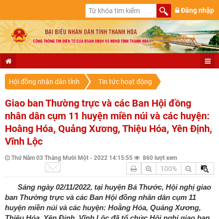
Đăng nhập
Hội đồng nhân dân tỉnh
Tin tức hoạt động
Giao ban Thường trực và các Ban Hội đồng
nhân dân cụm 11 huyện miền núi và các huyện:
Hoằng Hóa, Quảng Xương, Thiệu Hóa, Yên Định,
Vĩnh Lộc
Thứ Năm 03 Tháng Mười Một - 2022 14:15:55
860 lượt xem
100%
Sáng ngày 02/11/2022, tại huyện Bá Thước, Hội nghị giao
ban Thường trực và các Ban Hội đồng nhân dân cụm 11
huyện miền núi và các huyện: Hoằng Hóa, Quảng Xương,
Thiệu Hóa, Yên Định, Vĩnh Lộc đã tổ chức Hội nghị giao ban