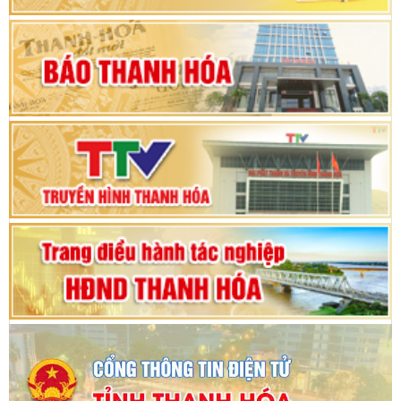
Khai mạc Kỳ họp bất thường lần thứ 9, Quốc
hội khóa XV
Phiên thảo luận Kỳ họp thứ 24, HĐND tỉnh
Thanh Hóa khóa XVIII, nhiệm kỳ 2021 - 2026
Bế mạc Kỳ họp thứ hai bốn, Hội đồng nhân dân
tỉnh khoá XVIII