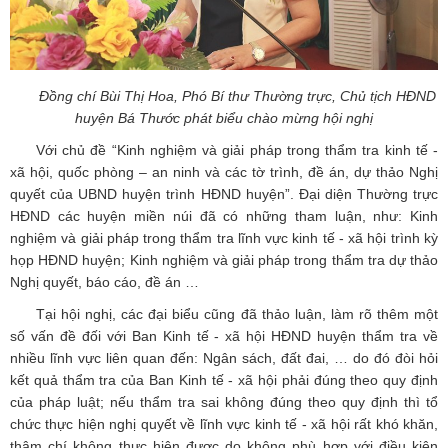
Đồng chí Bùi Thị Hoa, Phó Bí thư Thường trực, Chủ tịch HĐND
huyện Bá Thước phát biểu chào mừng hội nghị
Với chủ đề “Kinh nghiệm và giải pháp trong thẩm tra kinh tế -
xã hội, quốc phòng – an ninh và các tờ trình, đề án, dự thảo Nghị
quyết của UBND huyện trình HĐND huyện”. Đại diện Thường trực
HĐND các huyện miền núi đã có những tham luận, như: Kinh
nghiệm và giải pháp trong thẩm tra lĩnh vực kinh tế - xã hội trình kỳ
họp HĐND huyện; Kinh nghiệm và giải pháp trong thẩm tra dự thảo
Nghị quyết, báo cáo, đề án …
Tại hội nghị, các đại biểu cũng đã thảo luận, làm rõ thêm một
số vấn đề đối với Ban Kinh tế - xã hội HĐND huyện thẩm tra về
nhiều lĩnh vực liên quan đến: Ngân sách, đất đai, … do đó đòi hỏi
kết quả thẩm tra của Ban Kinh tế - xã hội phải đúng theo quy định
của pháp luật; nếu thẩm tra sai không đúng theo quy định thì tổ
chức thực hiện nghị quyết về lĩnh vực kinh tế - xã hội rất khó khăn,
thậm chí không thực hiện được do không phù hợp với điều kiện