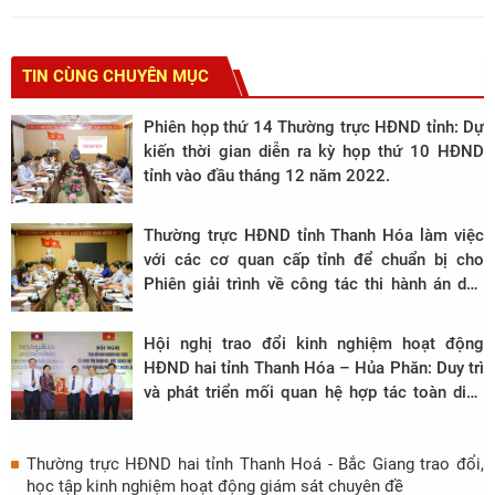
TIN CÙNG CHUYÊN MỤC
Phiên họp thứ 14 Thường trực HĐND tỉnh: Dự
kiến thời gian diễn ra kỳ họp thứ 10 HĐND
tỉnh vào đầu tháng 12 năm 2022.
Thường trực HĐND tỉnh Thanh Hóa làm việc
với các cơ quan cấp tỉnh để chuẩn bị cho
Phiên giải trình về công tác thi hành án dân
sự trên địa bàn tỉnh
Hội nghị trao đổi kinh nghiệm hoạt động
HĐND hai tỉnh Thanh Hóa – Hủa Phăn: Duy trì
và phát triển mối quan hệ hợp tác toàn diện
trên nhiều lĩnh vực.
Thường trực HĐND hai tỉnh Thanh Hoá - Bắc Giang trao đổi,
học tập kinh nghiệm hoạt động giám sát chuyên đề