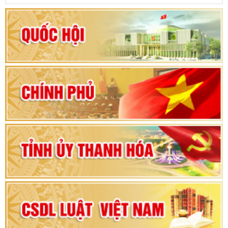
Khai mạc kỳ họp thứ Nhất, Quốc hội khóa XVI
Hướng dẫn quy trình bỏ phiếu bầu cử ĐBQH
khoá XVI và đại biểu HĐND các cấp nhiệm kỳ
2026-2031
80 năm Quốc hội Việt Nam: vì lợi ích Nhân dân,
vì sự phát triển của đất nước
Bộ Chính trị duyệt nội dung Đại hội đại biểu
Đảng bộ tỉnh Thanh Hóa lần thứ XX, nhiệm kỳ
2025 - 2030
Đại hội đại biểu Đảng bộ xã Yên Thọ lần thứ I,
nhiệm kỳ 2025 – 2030
Đại hội Đảng bộ xã Yên Ninh lần thứ nhất,
nhiệm kỳ 2025 - 2030