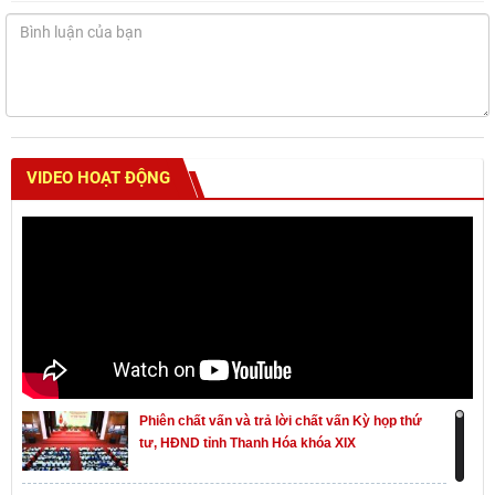
VIDEO HOẠT ĐỘNG
Phiên chất vấn và trả lời chất vấn Kỳ họp thứ
tư, HĐND tỉnh Thanh Hóa khóa XIX