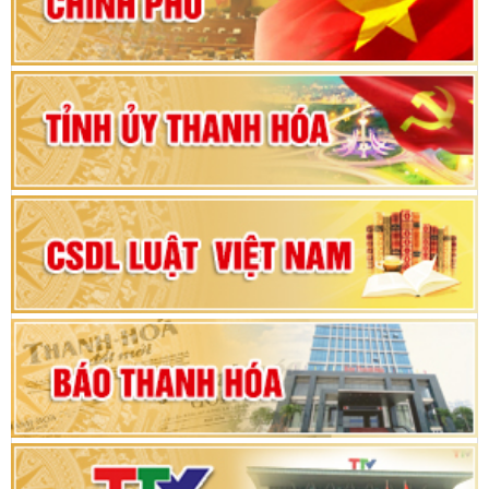
vì sự phát triển của đất nước
Bộ Chính trị duyệt nội dung Đại hội đại biểu
Đảng bộ tỉnh Thanh Hóa lần thứ XX, nhiệm kỳ
2025 - 2030
Đại hội đại biểu Đảng bộ xã Yên Thọ lần thứ I,
nhiệm kỳ 2025 – 2030
Đại hội Đảng bộ xã Yên Ninh lần thứ nhất,
nhiệm kỳ 2025 - 2030
Khai mạc Kỳ họp bất thường lần thứ 9, Quốc
hội khóa XV
Phiên thảo luận Kỳ họp thứ 24, HĐND tỉnh
Thanh Hóa khóa XVIII, nhiệm kỳ 2021 - 2026
Bế mạc Kỳ họp thứ hai bốn, Hội đồng nhân dân