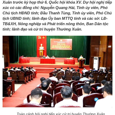
Xuân trước kỳ họp thứ 6, Quốc hội khóa XV. Dự hội nghị tiếp
xúc có các đồng chí: Nguyễn Quang Hải, Tỉnh ủy viên, Phó
Chủ tịch HĐND tỉnh; Đầu Thanh Tùng, Tỉnh ủy viên, Phó Chủ
tịch UBND tỉnh; lãnh đạo Ủy ban MTTQ tỉnh và các sở: LĐ-
TB&XH, Nông nghiệp và Phát triển nông thôn, Ban Dân tộc
tỉnh; lãnh đạo và cử tri huyện Thường Xuân.
Toàn cảnh hội nghị tiếp xúc cử tri huyện Thường Xuân