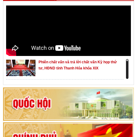
Phiên chất vấn và trả lời chất vấn Kỳ họp thứ
tư, HĐND tỉnh Thanh Hóa khóa XIX
Khai mạc kỳ họp thứ Nhất, Quốc hội khóa XVI
Hướng dẫn quy trình bỏ phiếu bầu cử ĐBQH
khoá XVI và đại biểu HĐND các cấp nhiệm kỳ
2026-2031
80 năm Quốc hội Việt Nam: vì lợi ích Nhân dân,