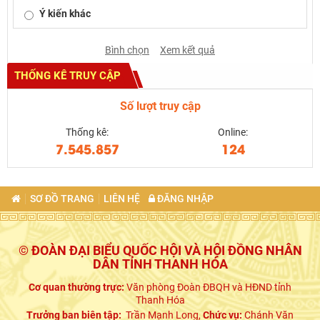
Ý kiến khác
Bình chọn
Xem kết quả
THỐNG KÊ TRUY CẬP
Số lượt truy cập
Thống kê:
Online:
7.545.857
124
SƠ ĐỒ TRANG
LIÊN HỆ
ĐĂNG NHẬP
© ĐOÀN ĐẠI BIỂU QUỐC HỘI VÀ HỘI ĐỒNG NHÂN
DÂN TỈNH THANH HÓA
Cơ quan thường trực:
Văn phòng Đoàn ĐBQH và HĐND tỉnh
Thanh Hóa
Trưởng ban biên tập:
Trần Mạnh Long,
Chức vụ:
Chánh Văn