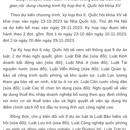
gian,nội dung chương trình Kỳ họp thứ 6, Quốc hội khóa XV
Theo dự kiến chương trình, kỳ họp thứ 6, Quốc hội khóa XV sẽ
khai mạc vào ngày 23-10-2023 tại Nhà Quốc hội, Thủ đô Hà Nội
và dự kiến bế mạc vào ngày 29-11-2023. Kỳ họp này được tiến
hành theo 2 đợt, gồm: Đợt 1 từ ngày 23-10 đến ngày 10-11-2023;
đợt 2 từ ngày 20 đến ngày 29-11-2023.
Tại Kỳ họp thứ 6 này, Quốc hội sẽ xem xét thông qua 9 dự án
luật, 2 dự thảo nghị quyết, gồm: Luật Đất đai (sửa đổi); Luật Kinh
doanh bất động sản (sửa đổi); Luật Nhà ở (sửa đổi); Luật Tài
nguyên nước (sửa đổi); Luật Viễn thông (sửa đổi); Luật Quản lý,
bảo vệ công trình quốc phòng và khu quân sự; Luật Lực lượng
tham gia bảo vệ an ninh, trật tự ở cơ sở; Luật Căn cước công dân
(sửa đổi); Luật Các tổ chức tín dụng (sửa đổi); Nghị quyết về việc
áp dụng thuế thu nhập doanh nghiệp bổ sung theo quy định chống
xói mòn cơ sở thuế toàn cầu và Nghị quyết về việc áp dụng thí
điểm chính sách hỗ trợ đầu tư trong lĩnh vực công nghệ cao.
Đồng thời, cho ý kiến đối với 8 dự án luật là Luật Bảo hiểm xã
hội (sửa đổi); Luật Lưu trữ (sửa đổi); Luật Công nghiệp quốc phòng
- an ninh và động viên công nghiệp; Luật Đường bộ; Luật Trật tự,