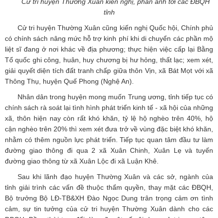
Cử tri huyện Thường Xuân kiến nghị, phản ánh tới các ĐBQH
tỉnh
Cử tri huyện Thường Xuân cũng kiến nghị Quốc hội, Chính phủ
có chính sách nâng mức hỗ trợ kinh phí khi di chuyển các phần mộ
liệt sĩ đang ở nơi khác về địa phương; thực hiện việc cấp lại Bằng
Tổ quốc ghi công, huân, huy chương bị hư hỏng, thất lạc; xem xét,
giải quyết diện tích đất tranh chấp giữa thôn Vịn, xã Bát Mọt với xã
Thông Thụ, huyện Quế Phong (Nghệ An).
Nhân dân trong huyện mong muốn Trung ương, tỉnh tiếp tục có
chính sách rà soát lại tình hình phát triển kinh tế - xã hội của những
xã, thôn hiện nay còn rất khó khăn, tỷ lệ hộ nghèo trên 40%, hộ
cận nghèo trên 20% thì xem xét đưa trở về vùng đặc biệt khó khăn,
nhằm có thêm nguồn lực phát triển. Tiếp tục quan tâm đầu tư làm
đường giao thông đi qua 2 xã Xuân Chinh, Xuân Lẹ và tuyến
đường giao thông từ xã Xuân Lộc đi xã Luận Khê.
Sau khi lãnh đạo huyện Thường Xuân và các sở, ngành của
tỉnh giải trình các vấn đề thuộc thẩm quyền, thay mặt các ĐBQH,
Bộ trưởng Bộ LĐ-TB&XH Đào Ngọc Dung trân trọng cảm ơn tình
cảm, sự tin tưởng của cử tri huyện Thường Xuân dành cho các