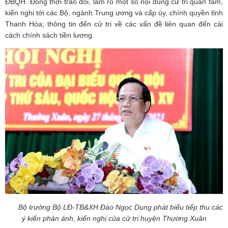
ĐBQH. Đồng thời trao đổi, làm rõ một số nội dung cử tri quan tâm,
kiến nghị tới các Bộ, ngành Trung ương và cấp ủy, chính quyền tỉnh
Thanh Hóa; thông tin đến cử tri về các vấn đề liên quan đến cải
cách chính sách tiền lương.
Bộ trưởng Bộ LĐ-TB&XH Đào Ngọc Dung phát biểu tiếp thu các
ý kiến phản ánh, kiến nghị của cử tri huyện Thường Xuân