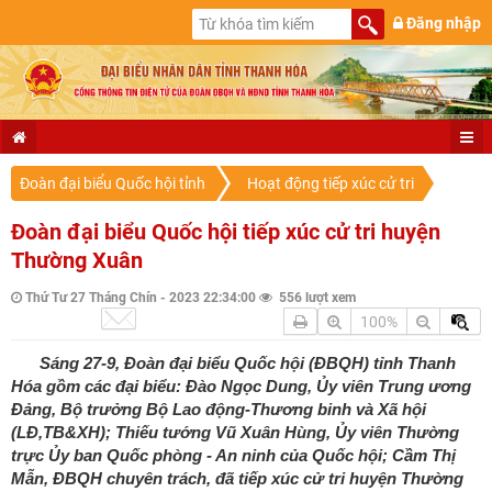
Đăng nhập
Đoàn đại biểu Quốc hội tỉnh
Hoạt động tiếp xúc cử tri
Đoàn đại biểu Quốc hội tiếp xúc cử tri huyện
Thường Xuân
Thứ Tư 27 Tháng Chín - 2023 22:34:00
556 lượt xem
100%
Sáng 27-9, Đoàn đại biểu Quốc hội (ĐBQH) tỉnh Thanh
Hóa gồm các đại biểu: Đào Ngọc Dung, Ủy viên Trung ương
Đảng, Bộ trưởng Bộ Lao động-Thương binh và Xã hội
(LĐ,TB&XH); Thiếu tướng Vũ Xuân Hùng, Ủy viên Thường
trực Ủy ban Quốc phòng - An ninh của Quốc hội; Cầm Thị
Mẫn, ĐBQH chuyên trách, đã tiếp xúc cử tri huyện Thường