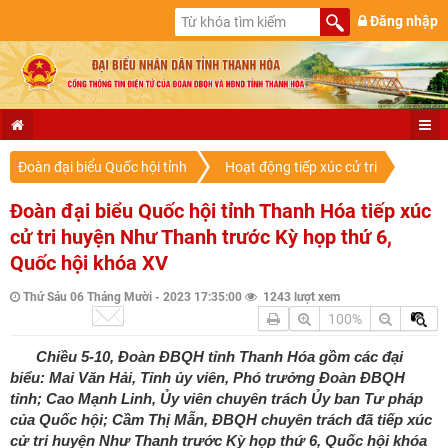
Đăng nhập
Đoàn đại biểu Quốc hội tỉnh
Hoạt động tiếp xúc cử tri
Đoàn đại biểu Quốc hội tỉnh Thanh Hóa tiếp xúc
cử tri huyện Như Thanh trước Kỳ họp thứ 6,
Quốc hội khóa XV
Thứ Sáu 06 Tháng Mười - 2023 17:35:00
1243 lượt xem
100%
Chiều 5-10, Đoàn ĐBQH tỉnh Thanh Hóa gồm các đại
biểu: Mai Văn Hải, Tỉnh ủy viên, Phó trưởng Đoàn ĐBQH
tỉnh; Cao Mạnh Linh, Ủy viên chuyên trách Ủy ban Tư pháp
của Quốc hội; Cầm Thị Mẫn, ĐBQH chuyên trách đã tiếp xúc
cử tri huyện Như Thanh trước Kỳ họp thứ 6, Quốc hội khóa