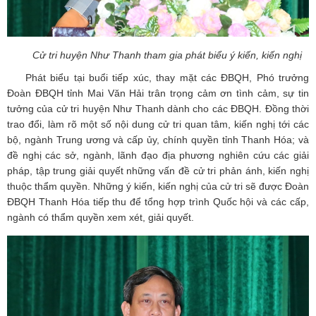
Cử tri huyện Như Thanh tham gia phát biểu ý kiến, kiến nghị
Phát biểu tại buổi tiếp xúc, thay mặt các ĐBQH, Phó trưởng
Đoàn ĐBQH tỉnh Mai Văn Hải trân trọng cảm ơn tình cảm, sự tin
tưởng của cử tri huyện Như Thanh dành cho các ĐBQH. Đồng thời
trao đổi, làm rõ một số nội dung cử tri quan tâm, kiến nghị tới các
bộ, ngành Trung ương và cấp ủy, chính quyền tỉnh Thanh Hóa; và
đề nghị các sở, ngành, lãnh đạo địa phương nghiên cứu các giải
pháp, tập trung giải quyết những vấn đề cử tri phản ánh, kiến nghị
thuộc thẩm quyền. Những ý kiến, kiến nghị của cử tri sẽ được Đoàn
ĐBQH Thanh Hóa tiếp thu để tổng hợp trình Quốc hội và các cấp,
ngành có thẩm quyền xem xét, giải quyết.