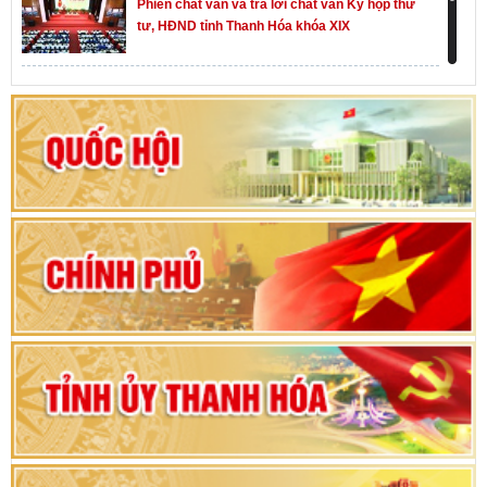
Phiên chất vấn và trả lời chất vấn Kỳ họp thứ
tư, HĐND tỉnh Thanh Hóa khóa XIX
Khai mạc kỳ họp thứ Nhất, Quốc hội khóa XVI
Hướng dẫn quy trình bỏ phiếu bầu cử ĐBQH
khoá XVI và đại biểu HĐND các cấp nhiệm kỳ
2026-2031
80 năm Quốc hội Việt Nam: vì lợi ích Nhân dân,
vì sự phát triển của đất nước
Bộ Chính trị duyệt nội dung Đại hội đại biểu
Đảng bộ tỉnh Thanh Hóa lần thứ XX, nhiệm kỳ
2025 - 2030
Đại hội đại biểu Đảng bộ xã Yên Thọ lần thứ I,
nhiệm kỳ 2025 – 2030