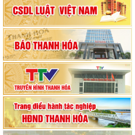
Đại hội Đảng bộ xã Yên Ninh lần thứ nhất,
nhiệm kỳ 2025 - 2030
Khai mạc Kỳ họp bất thường lần thứ 9, Quốc
hội khóa XV
Phiên thảo luận Kỳ họp thứ 24, HĐND tỉnh
Thanh Hóa khóa XVIII, nhiệm kỳ 2021 - 2026
Bế mạc Kỳ họp thứ hai bốn, Hội đồng nhân dân
tỉnh khoá XVIII