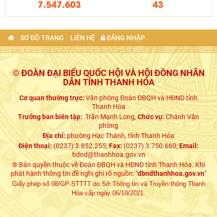
7.547.603
43
SƠ ĐỒ TRANG
LIÊN HỆ
ĐĂNG NHẬP
© ĐOÀN ĐẠI BIỂU QUỐC HỘI VÀ HỘI ĐỒNG NHÂN
DÂN TỈNH THANH HÓA
Cơ quan thường trực:
Văn phòng Đoàn ĐBQH và HĐND tỉnh
Thanh Hóa
Trưởng ban biên tập:
Trần Mạnh Long,
Chức vụ:
Chánh Văn
phòng
Địa chỉ:
phường Hạc Thành, tỉnh Thanh Hóa
Điện thoại:
(0237) 3.852.255;
Fax:
(0237) 3.750.660;
Email:
hdnd@thanhhoa.gov.vn
® Bản quyền thuộc về Đoàn ĐBQH và HĐND tỉnh Thanh Hóa. Khi
phát hành thông tin đề nghị ghi rõ nguồn: "
dbndthanhhoa.gov.vn
"
Giấy phép số 08/GP-STTTT do Sở Thông tin và Truyền thông Thanh
Hóa cấp ngày 06/10/2021.