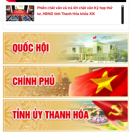
Phiên chất vấn và trả lời chất vấn Kỳ họp thứ
tư, HĐND tỉnh Thanh Hóa khóa XIX
Khai mạc kỳ họp thứ Nhất, Quốc hội khóa XVI
Hướng dẫn quy trình bỏ phiếu bầu cử ĐBQH
khoá XVI và đại biểu HĐND các cấp nhiệm kỳ
2026-2031
80 năm Quốc hội Việt Nam: vì lợi ích Nhân dân,
vì sự phát triển của đất nước
Bộ Chính trị duyệt nội dung Đại hội đại biểu
Đảng bộ tỉnh Thanh Hóa lần thứ XX, nhiệm kỳ
2025 - 2030
Đại hội đại biểu Đảng bộ xã Yên Thọ lần thứ I,
nhiệm kỳ 2025 – 2030