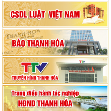
Đại hội Đảng bộ xã Yên Ninh lần thứ nhất,
nhiệm kỳ 2025 - 2030
Khai mạc Kỳ họp bất thường lần thứ 9, Quốc
hội khóa XV
Phiên thảo luận Kỳ họp thứ 24, HĐND tỉnh
Thanh Hóa khóa XVIII, nhiệm kỳ 2021 - 2026
Bế mạc Kỳ họp thứ hai bốn, Hội đồng nhân dân
tỉnh khoá XVIII