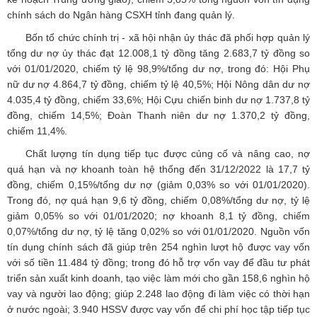
chính sách do Ngân hàng CSXH tỉnh đang quản lý.
Bốn tổ chức chính trị - xã hội nhận ủy thác đã phối hợp quản lý
tổng dư nợ ủy thác đạt 12.008,1 tỷ đồng tăng 2.683,7 tỷ đồng so
với 01/01/2020, chiếm tỷ lệ 98,9%/tổng dư nợ, trong đó: Hội Phụ
nữ dư nợ 4.864,7 tỷ đồng, chiếm tỷ lệ 40,5%; Hội Nông dân dư nợ
4.035,4 tỷ đồng, chiếm 33,6%; Hội Cựu chiến binh dư nợ 1.737,8 tỷ
đồng, chiếm 14,5%; Đoàn Thanh niên dư nợ 1.370,2 tỷ đồng,
chiếm 11,4%.
Chất lượng tín dụng tiếp tục được củng cố và nâng cao, nợ
quá hạn và nợ khoanh toàn hệ thống đến 31/12/2022 là 17,7 tỷ
đồng, chiếm 0,15%/tổng dư nợ (giảm 0,03% so với 01/01/2020).
Trong đó, nợ quá hạn 9,6 tỷ đồng, chiếm 0,08%/tổng dư nợ, tỷ lệ
giảm 0,05% so với 01/01/2020; nợ khoanh 8,1 tỷ đồng, chiếm
0,07%/tổng dư nợ, tỷ lệ tăng 0,02% so với 01/01/2020. Nguồn vốn
tín dụng chính sách đã giúp trên 254 nghìn lượt hộ được vay vốn
với số tiền 11.484 tỷ đồng; trong đó hỗ trợ vốn vay để đầu tư phát
triển sản xuất kinh doanh, tạo việc làm mới cho gần 158,6 nghìn hộ
vay và người lao động; giúp 2.248 lao động đi làm việc có thời hạn
ở nước ngoài; 3.940 HSSV được vay vốn để chi phí học tập tiếp tục