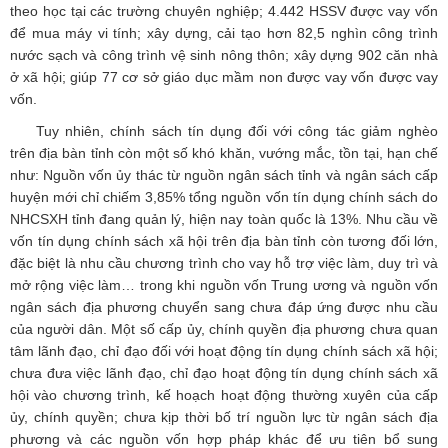
theo học tại các trường chuyên nghiệp; 4.442 HSSV được vay vốn
để mua máy vi tính; xây dựng, cải tạo hơn 82,5 nghìn công trình
nước sạch và công trình vệ sinh nông thôn; xây dựng 902 căn nhà
ở xã hội; giúp 77 cơ sở giáo dục mầm non được vay vốn được vay
vốn.
Tuy nhiên, chính sách tín dụng đối với công tác giảm nghèo
trên địa bàn tỉnh còn một số khó khăn, vướng mắc, tồn tại, hạn chế
như: Nguồn vốn ủy thác từ nguồn ngân sách tỉnh và ngân sách cấp
huyện mới chỉ chiếm 3,85% tổng nguồn vốn tín dụng chính sách do
NHCSXH tỉnh đang quản lý, hiện nay toàn quốc là 13%. Nhu cầu về
vốn tín dụng chính sách xã hội trên địa bàn tỉnh còn tương đối lớn,
đặc biệt là nhu cầu chương trình cho vay hỗ trợ việc làm, duy trì và
mở rộng việc làm… trong khi nguồn vốn Trung ương và nguồn vốn
ngân sách địa phương chuyển sang chưa đáp ứng được nhu cầu
của người dân. Một số cấp ủy, chính quyền địa phương chưa quan
tâm lãnh đạo, chỉ đạo đối với hoạt động tín dụng chính sách xã hội;
chưa đưa việc lãnh đạo, chỉ đạo hoạt động tín dụng chính sách xã
hội vào chương trình, kế hoạch hoạt động thường xuyên của cấp
ủy, chính quyền; chưa kịp thời bố trí nguồn lực từ ngân sách địa
phương và các nguồn vốn hợp pháp khác để ưu tiên bổ sung