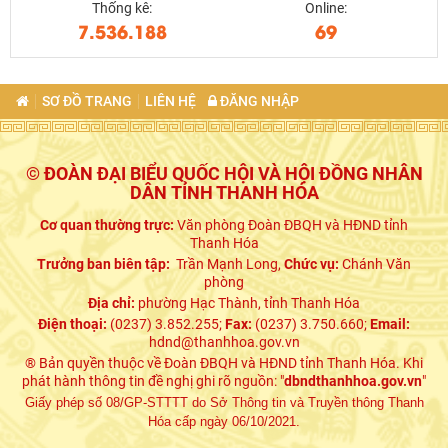
Thống kê:
Online:
7.536.188
69
SƠ ĐỒ TRANG
LIÊN HỆ
ĐĂNG NHẬP
© ĐOÀN ĐẠI BIỂU QUỐC HỘI VÀ HỘI ĐỒNG NHÂN
DÂN TỈNH THANH HÓA
Cơ quan thường trực:
Văn phòng Đoàn ĐBQH và HĐND tỉnh
Thanh Hóa
Trưởng ban biên tập:
Trần Mạnh Long,
Chức vụ:
Chánh Văn
phòng
Địa chỉ:
phường Hạc Thành, tỉnh Thanh Hóa
Điện thoại:
(0237) 3.852.255;
Fax:
(0237) 3.750.660;
Email:
hdnd@thanhhoa.gov.vn
® Bản quyền thuộc về Đoàn ĐBQH và HĐND tỉnh Thanh Hóa. Khi
phát hành thông tin đề nghị ghi rõ nguồn: "
dbndthanhhoa.gov.vn
"
Giấy phép số 08/GP-STTTT do Sở Thông tin và Truyền thông Thanh
Hóa cấp ngày 06/10/2021.