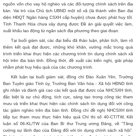
nguồn vốn cho vay hộ nghèo và các đối tượng chính sách trên địa
bàn. Vai trò của Chủ tịch UBND một số xã (là thành viên Ban đại
diện HĐQT Ngân hàng CSXH cấp huyện) chưa được phát huy tốt.
Tỉnh Thanh Hóa chưa xây dựng được Đề án giải quyết việc làm,
xuất khẩu lao động từ ngân sách địa phương theo giai đoạn.
Tại buổi giám sát, các đại biểu đã thảo luận, phân tích, làm rõ
thêm kết quả đạt được, những khó khăn, vướng mắc trong quá
trình triển khai thực hiện các chương trình tín dụng chính sách xã
hội trên địa bàn tỉnh. Đồng thời, đề xuất các kiến nghị, giải pháp
nhằm phát huy hiệu quả của các chương trình.
Kết luận tại buổi giám sát, đồng chí Đào Xuân Yên, Trưởng
Ban Tuyên giáo Tỉnh ủy, Trưởng Ban Văn hóa - Xã hội HĐND tỉnh
ghi nhận và đánh giá cao các kết quả đạt được của NHCSXH tỉnh,
đặc biệt là sự chủ động, tích cực, sáng tạo trong công tác tham
mưu và triển khai thực hiện các chính sách tín dụng đối với công
tác giảm nghèo trên địa bàn tỉnh. Đồng chí đề nghị NHCSXH tỉnh
tiếp tục tham mưu thực hiện hiệu quả Chỉ thị số 40-CT/TW, Kết
luận số 06-KL/TW của Ban Bí thư Trung ương Đảng, về “Tăng
cường sự lãnh đạo của Đảng đối với tín dụng chính sách xã hội”.