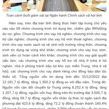
Toàn cảnh buổi giám sát tại Ngân hành Chính sách xã hội tỉnh
Hiện nay, trên địa bàn tỉnh đang thực hiện tập trung chủ yếu
vào vào 09 nhóm chương trình tín dụng lớn, chiếm gần 99%/tổng
dư nợ, gồm: Chương trình cho vay hộ nghèo; chương trình cho vay
hộ cận nghèo; chương trình cho vay hộ mới thoát nghèo; chương
trình cho vay nước sạch và vệ sinh môi trường nông thôn; chương
trình tín dụng tại vùng khó khăn; chương trình cho vay học sinh,
sinh viên có hoàn cảnh khó khăn; chương trình cho vay giải quyết
việc làm; các chương trình cho vay hỗ trợ về nhà ở (nhà ở hộ
nghèo, nhà ở phòng tránh bão lụt khu vực miền Trung, nhà ở xã
hội); các chương trình cho vay dành riêng cho đồng bào dân tộc
thiểu số. Tổng nguồn vốn tín dụng tính đến 31/12/2022 đạt
12.181,7 tỷ đồng, tăng 1.350,2 tỷ đồng so với đầu năm. Trong đó:
Nguồn vốn cân đối chuyển từ Trung ương 8.252,4 tỷ đồng, tăng
1.207,7 tỷ đồng; nguồn vốn huy động trên thị trường đạt 3.505,7 tỷ
đồng, tăng 69,7 tỷ đồng; nguồn vốn nhận ủy thác từ ngân sách địa
phương đạt 423,6 tỷ đồng, tăng 72,2 tỷ đồng (hoàn thành 160,4%
kế hoạch Trung ương giao), chiếm 3,85% tổng nguồn vốn tín dụng