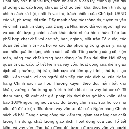
Phát huy hơn nữa vai trò, trách nhiệm của cấp ủy, chính quyền địa
phương các cấp trong chỉ đạo tổ chức triển khai thực hiện tín dụng
chính sách xã hội, nhất là vai trò, trách nhiệm của Chủ tịch UBND
các xã, phường, thị trấn. Đẩy mạnh công tác thông tin, tuyên truyền
về chính sách tín dụng của Đảng và Nhà nước đối với người nghèo
và các đối tượng chính sách khác dưới nhiều hình thức. Tiếp tục
phối hợp chặt chẽ với các sở, ban, ngành, Mặt trận Tổ quốc, các
đoàn thể chính trị - xã hội và các địa phương trong quản lý, nâng
cao hiệu quả tín dụng chính sách xã hội. Tăng cường củng cố, kiện
toàn, nâng cao chất lượng hoạt động của Ban đại diện Hội đồng
quản trị các cấp, tổ tiết kiệm và vay vốn, hoạt động của điểm giao
dịch xã, phường, thị trấn; tích cực cải tiến quy trình, thủ tục, tạo
điều kiện thuận lợi cho người dân tiếp cận các dịch vụ của Ngân
hàng Chính sách xã hội. Thường xuyên theo dõi, nắm bắt khó
khăn, vướng mắc trong quá trình triển khai cho vay tại cơ sở để
tham mưu, đề xuất các giải pháp kịp thời tháo gỡ khó khăn, đảm
bảo 100% người nghèo và các đối tượng chính sách xã hội có nhu
cầu, đủ điều kiện đều được vay vốn ưu đãi của Ngân hàng Chính
sách xã hội. Tăng cường công tác kiểm tra, giám sát nâng cao chất
lượng tín dụng, chất lượng giao dịch, hoạt động của các Tổ tiết
kiệm và vay vốn, đảm bảo đúng đối tượng được vay vốn và người