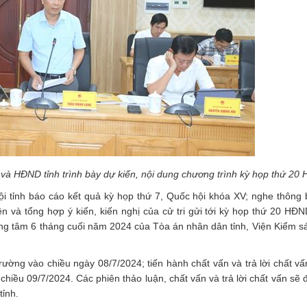
HĐND tỉnh trình bày dự kiến, nội dung chương trình kỳ họp thứ 20 
i tỉnh báo cáo kết quả kỳ họp thứ 7, Quốc hội khóa XV; nghe thông
 và tổng hợp ý kiến, kiến nghị của cử tri gửi tới kỳ họp thứ 20 HĐN
ọng tâm 6 tháng cuối năm 2024 của Tòa án nhân dân tỉnh, Viện Kiểm s
trường vào chiều ngày 08/7/2024; tiến hành chất vấn và trả lời chất v
iều 09/7/2024. Các phiên thảo luận, chất vấn và trả lời chất vấn sẽ 
tỉnh.