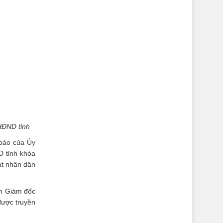
HĐND tỉnh
 báo của Ủy
D tỉnh khóa
át nhân dân
ấn Giám đốc
được truyền