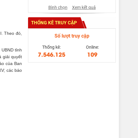
Bình chọn
Xem kết quả
THỐNG KÊ TRUY CẬP
I. Theo đó,
Số lượt truy cập
Thống kê:
Online:
a UBND tỉnh
7.546.125
109
 giải quyết
cáo của Ban
XV; các báo