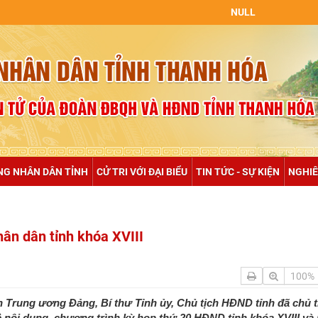
NULL
NG NHÂN DÂN TỈNH
CỬ TRI VỚI ĐẠI BIỂU
TIN TỨC - SỰ KIỆN
NGHIÊ
ân dân tỉnh khóa XVIII
100%
 Trung ương Đảng, Bí thư Tỉnh ủy, Chủ tịch HĐND tỉnh đã chủ t
 nội dung, chương trình kỳ họp thứ 20 HĐND tỉnh khóa XVIII và