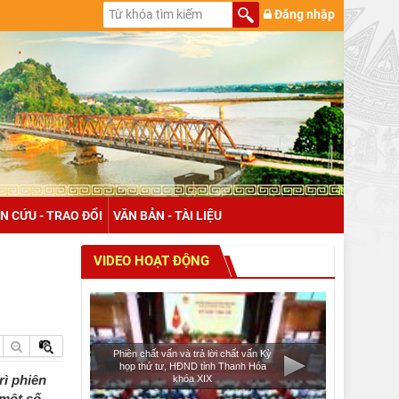
Đăng nhập
N CỨU - TRAO ĐỔI
VĂN BẢN - TÀI LIỆU
VIDEO HOẠT ĐỘNG
Phiên chất vấn và trả lời chất vấn Kỳ
họp thứ tư, HĐND tỉnh Thanh Hóa
rì phiên
khóa XIX
 một số