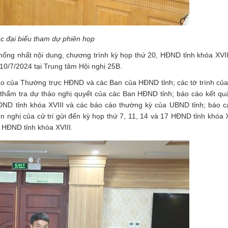
c đại biểu tham dự phiên họp
hống nhất nội dung, chương trình kỳ họp thứ 20, HĐND tỉnh khóa XVII
10/7/2024 tại Trung tâm Hội nghị 25B.
áo của Thường trực HĐND và các Ban của HĐND tỉnh; các tờ trình củ
 thẩm tra dự thảo nghị quyết của các Ban HĐND tỉnh; báo cáo kết quả
 HĐND tỉnh khóa XVIII và các báo cáo thường kỳ của UBND tỉnh; báo 
ến nghị của cử tri gửi đến kỳ họp thứ 7, 11, 14 và 17 HĐND tỉnh khóa 
, HĐND tỉnh khóa XVIII.