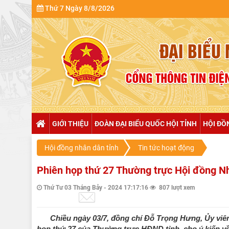
Thứ 7 Ngày 8/8/2026
GIỚI THIỆU
ĐOÀN ĐẠI BIỂU QUỐC HỘI TỈNH
HỘI ĐỒ
Hội đồng nhân dân tỉnh
Tin tức hoạt động
Phiên họp thứ 27 Thường trực Hội đồng Nh
Thứ Tư 03 Tháng Bảy - 2024 17:17:16
807 lượt xem
Chiều ngày 03/7, đồng chí Đỗ Trọng Hưng, Ủy viên
họp thứ 27 của Thường trực HĐND tỉnh, cho ý kiến về