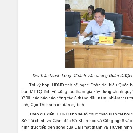
Đ/c Trần Mạnh Long, Chánh Văn phòng Đoàn ĐBQH và 
Tại kỳ họp, HĐND tỉnh sẽ nghe Đoàn đại biểu Quốc hộ
ban MTTQ tỉnh về công tác tham gia xây dựng chính quyền
XVIII; các báo cáo công tác 6 tháng đầu năm, nhiệm vụ tr
tỉnh, Cục Thi hành án dân sự tỉnh.
Theo dự kiến, HĐND tỉnh sẽ tổ chức thảo luận tại hội 
Sở Tài chính và Giám đốc Sở Khoa học và Công nghệ vào ch
hình trực tiếp trên sóng của Đài Phát thanh và Truyền hình 