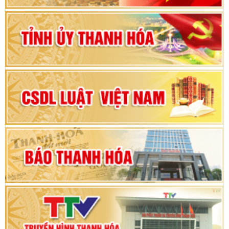
Bộ Chính trị duyệt nội dung Đại hội đại biểu
Đảng bộ tỉnh Thanh Hóa lần thứ XX, nhiệm kỳ
2025 - 2030
Đại hội đại biểu Đảng bộ xã Yên Thọ lần thứ I,
nhiệm kỳ 2025 – 2030
Đại hội Đảng bộ xã Yên Ninh lần thứ nhất,
nhiệm kỳ 2025 - 2030
Khai mạc Kỳ họp bất thường lần thứ 9, Quốc
hội khóa XV
Phiên thảo luận Kỳ họp thứ 24, HĐND tỉnh
Thanh Hóa khóa XVIII, nhiệm kỳ 2021 - 2026
Bế mạc Kỳ họp thứ hai bốn, Hội đồng nhân dân
tỉnh khoá XVIII