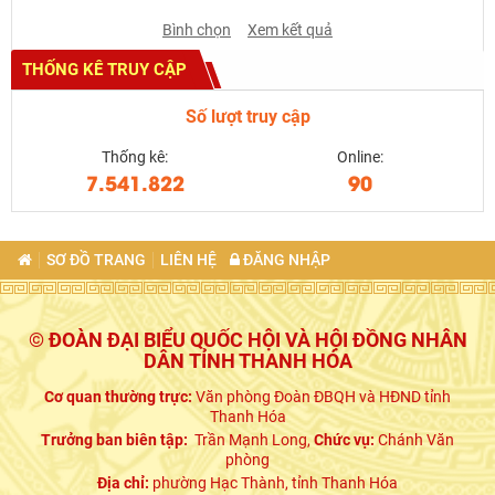
Bình chọn
Xem kết quả
THỐNG KÊ TRUY CẬP
Số lượt truy cập
Thống kê:
Online:
7.541.822
90
SƠ ĐỒ TRANG
LIÊN HỆ
ĐĂNG NHẬP
© ĐOÀN ĐẠI BIỂU QUỐC HỘI VÀ HỘI ĐỒNG NHÂN
DÂN TỈNH THANH HÓA
Cơ quan thường trực:
Văn phòng Đoàn ĐBQH và HĐND tỉnh
Thanh Hóa
Trưởng ban biên tập:
Trần Mạnh Long,
Chức vụ:
Chánh Văn
phòng
Địa chỉ:
phường Hạc Thành, tỉnh Thanh Hóa