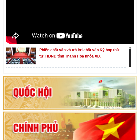
Phiên chất vấn và trả lời chất vấn Kỳ họp thứ
tư, HĐND tỉnh Thanh Hóa khóa XIX
Khai mạc kỳ họp thứ Nhất, Quốc hội khóa XVI
Hướng dẫn quy trình bỏ phiếu bầu cử ĐBQH
khoá XVI và đại biểu HĐND các cấp nhiệm kỳ
2026-2031
80 năm Quốc hội Việt Nam: vì lợi ích Nhân dân,
vì sự phát triển của đất nước