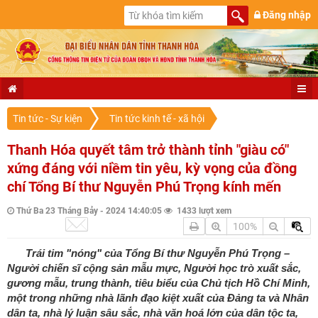
Đăng nhập
Tin tức - Sự kiện
Tin tức kinh tế - xã hội
Thanh Hóa quyết tâm trở thành tỉnh "giàu có"
xứng đáng với niềm tin yêu, kỳ vọng của đồng
chí Tổng Bí thư Nguyễn Phú Trọng kính mến
Thứ Ba 23 Tháng Bảy - 2024 14:40:05
1433 lượt xem
100%
Trái tim "nóng" của Tổng Bí thư Nguyễn Phú Trọng –
Người chiến sĩ cộng sản mẫu mực, Người học trò xuất sắc,
gương mẫu, trung thành, tiêu biểu của Chủ tịch Hồ Chí Minh,
một trong những nhà lãnh đạo kiệt xuất của Đảng ta và Nhân
dân ta, nhà lý luận sâu sắc, nhà văn hoá lớn của dân tộc ta,