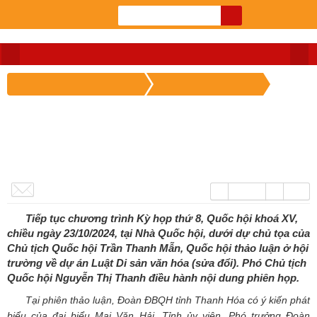
Đăng nhập
Đoàn đại biểu Quốc hội tỉnh
Các kỳ họp Quốc hội
Đại biểu Mai Văn Hải, Tỉnh ủy viên, Phó
trưởng Đoàn ĐBQH tỉnh phát biểu thảo luận
về dự án Luật Di sản văn hóa (sửa đổi)
Thứ Năm 24 Tháng Mười - 2024 09:33:57
723 lượt xem
100%
Tiếp tục chương trình Kỳ họp thứ 8, Quốc hội khoá XV,
chiều ngày 23/10/2024, tại Nhà Quốc hội, dưới dự chủ tọa của
Chủ tịch Quốc hội Trần Thanh Mẫn, Quốc hội thảo luận ở hội
trường về dự án Luật Di sản văn hóa (sửa đổi). Phó Chủ tịch
Quốc hội Nguyễn Thị Thanh điều hành nội dung phiên họp.
Tại phiên thảo luận, Đoàn ĐBQH tỉnh Thanh Hóa có ý kiến phát
biểu của đại biểu Mai Văn Hải, Tỉnh ủy viên, Phó trưởng Đoàn