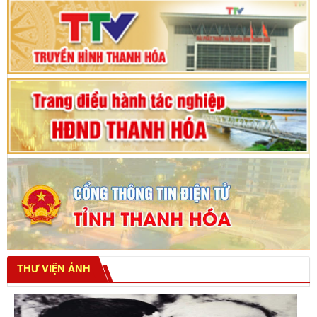
Bế mạc Kỳ họp thứ hai bốn, Hội đồng nhân dân
tỉnh khoá XVIII
THƯ VIỆN ẢNH