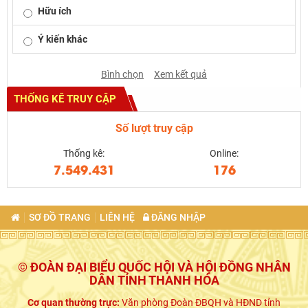
Hữu ích
Ý kiến khác
Bình chọn
Xem kết quả
THỐNG KÊ TRUY CẬP
Số lượt truy cập
Thống kê:
Online:
7.549.431
176
SƠ ĐỒ TRANG
LIÊN HỆ
ĐĂNG NHẬP
© ĐOÀN ĐẠI BIỂU QUỐC HỘI VÀ HỘI ĐỒNG NHÂN
DÂN TỈNH THANH HÓA
Cơ quan thường trực:
Văn phòng Đoàn ĐBQH và HĐND tỉnh