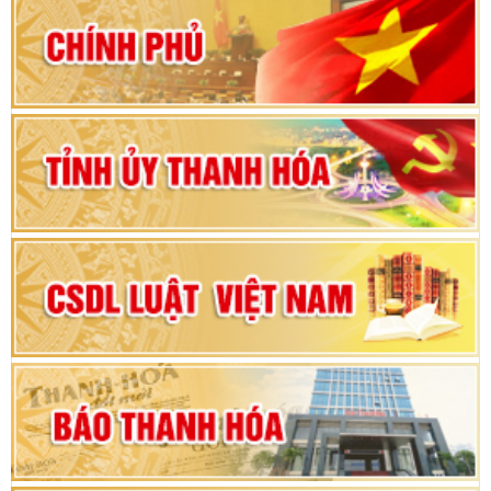
80 năm Quốc hội Việt Nam: vì lợi ích Nhân dân,
vì sự phát triển của đất nước
Bộ Chính trị duyệt nội dung Đại hội đại biểu
Đảng bộ tỉnh Thanh Hóa lần thứ XX, nhiệm kỳ
2025 - 2030
Đại hội đại biểu Đảng bộ xã Yên Thọ lần thứ I,
nhiệm kỳ 2025 – 2030
Đại hội Đảng bộ xã Yên Ninh lần thứ nhất,
nhiệm kỳ 2025 - 2030
Khai mạc Kỳ họp bất thường lần thứ 9, Quốc
hội khóa XV
Phiên thảo luận Kỳ họp thứ 24, HĐND tỉnh
Thanh Hóa khóa XVIII, nhiệm kỳ 2021 - 2026