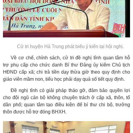
Cử tri huyện Hà Trung phát biểu ý kiến tại hội nghị.
Về cơ chế, chính sách, cử tri đề nghị tỉnh quan tâm hỗ
trợ phụ cấp cho chức danh Bí thư Đảng ủy kiêm Chủ tịch
HĐND cấp xã; chi trả tiền dạy thừa giờ theo quy định cho
giáo viên mầm non, tiểu học phải dạy quá số tiết quy định.
Đề nghị tỉnh có giải pháp tháo gỡ, đảm bảo quyền lợi
cho đội ngũ cán bộ không chuyên trách ở cấp xã, thôn, tổ
dân phố; quan tâm tạo điều kiện để bí thư chi bộ, trưởng
thôn được hỗ trợ đóng BHXH.