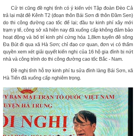
Cử tri cũng đề nghị tỉnh có ý kiến với Tập đoàn Đèo Cả
trả lại mặt đê Kênh T2 (đoạn thôn Bái Sơn đi thôn Đầm Sen)
do thi công đường cao tốc để lại; đầu tư kinh phí xây mới
trạm y tế, công sở xã hiện nay đã xuống cấp không đảm bảo
hoạt động và bố trí kinh phí cứng hóa 1,8km tuyến đê sông
Đa Bút đi qua xã Hà Sơn; chỉ đạo cơ quan, đơn vị có thẩm
quyền xem xét giải quyết kiến nghị của 16 hộ gia đình bị nứt
nhà và công trình do thi công đường cao tốc Bắc - Nam.
Đề nghị tỉnh hỗ trợ kinh phí tu sửa đình làng Bái Sơn, xã
Hà Tiến đã xuống cấp nghiêm trọng.