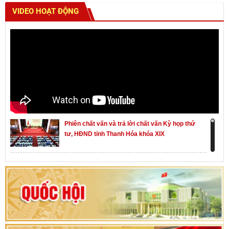
VIDEO HOẠT ĐỘNG
Phiên chất vấn và trả lời chất vấn Kỳ họp thứ
tư, HĐND tỉnh Thanh Hóa khóa XIX
Khai mạc kỳ họp thứ Nhất, Quốc hội khóa XVI
Hướng dẫn quy trình bỏ phiếu bầu cử ĐBQH
khoá XVI và đại biểu HĐND các cấp nhiệm kỳ
2026-2031