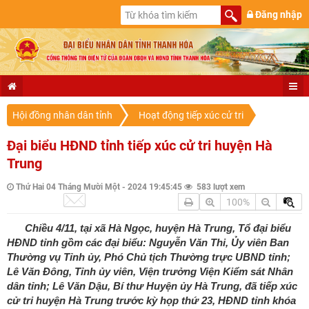
Đăng nhập
Hội đồng nhân dân tỉnh
Hoạt động tiếp xúc cử tri
Đại biểu HĐND tỉnh tiếp xúc cử tri huyện Hà
Trung
Thứ Hai 04 Tháng Mười Một - 2024 19:45:45
583 lượt xem
100%
Chiều 4/11, tại xã Hà Ngọc, huyện Hà Trung, Tổ đại biểu
HĐND tỉnh gồm các đại biểu: Nguyễn Văn Thi, Ủy viên Ban
Thường vụ Tỉnh ủy, Phó Chủ tịch Thường trực UBND tỉnh;
Lê Văn Đông, Tỉnh ủy viên, Viện trưởng Viện Kiểm sát Nhân
dân tỉnh; Lê Văn Dậu, Bí thư Huyện ủy Hà Trung, đã tiếp xúc
cử tri huyện Hà Trung trước kỳ họp thứ 23, HĐND tỉnh khóa