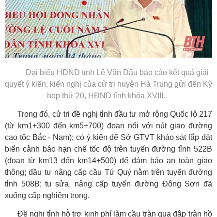
Đại biểu HĐND tỉnh Lê Văn Dậu báo cáo kết quả giải
quyết ý kiến, kiến nghị của cử tri huyện Hà Trung gửi đến Kỳ
họp thứ 20, HĐND tỉnh khóa XVIII.
Trong đó, cử tri đề nghị tỉnh đầu tư mở rộng Quốc lộ 217
(từ km1+300 đến km5+700) đoạn nối với nút giao đường
cao tốc Bắc - Nam); có ý kiến để Sở GTVT khảo sát lắp đặt
biển cảnh báo hạn chế tốc độ trên tuyến đường tỉnh 522B
(đoạn từ km13 đến km14+500) để đảm bảo an toàn giao
thông; đầu tư nâng cấp cầu Tứ Quý nằm trên tuyến đường
tỉnh 508B; tu sửa, nâng cấp tuyến đường Đông Sơn đã
xuống cấp nghiêm trọng.
Đề nghị tỉnh hỗ trợ kinh phí làm cầu tràn qua đập tràn hồ