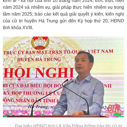
kinh tế - xã hội của tỉnh 10 tháng năm 2024, ước thực hiện
năm 2024 và nhiệm vụ, giải pháp thực hiện nhiệm vụ trọng
tâm năm 2025; báo cáo kết quả giải quyết ý kiến, kiến nghị
của cử tri huyện Hà Trung gửi đến Kỳ họp thứ 20, HĐND
tỉnh khóa XVIII.
Đại biểu HĐND tỉnh Lê Văn Đông thông báo tới cử tri