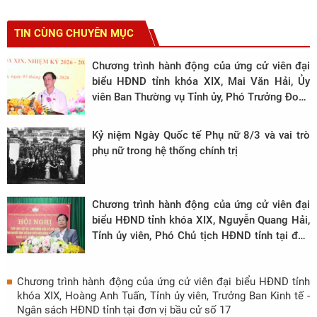
TIN CÙNG CHUYÊN MỤC
Chương trình hành động của ứng cử viên đại
biểu HĐND tỉnh khóa XIX, Mai Văn Hải, Ủy
viên Ban Thường vụ Tỉnh ủy, Phó Trưởng Đoàn
ĐBQH tỉnh, Bí thư Đảng ủy xã Sao Vàng tại
đơn vị bầu cử số 12
Kỷ niệm Ngày Quốc tế Phụ nữ 8/3 và vai trò
phụ nữ trong hệ thống chính trị
Chương trình hành động của ứng cử viên đại
biểu HĐND tỉnh khóa XIX, Nguyễn Quang Hải,
Tỉnh ủy viên, Phó Chủ tịch HĐND tỉnh tại đơn
vị bầu cử số 26
Chương trình hành động của ứng cử viên đại biểu HĐND tỉnh
khóa XIX, Hoàng Anh Tuấn, Tỉnh ủy viên, Trưởng Ban Kinh tế -
Ngân sách HĐND tỉnh tại đơn vị bầu cử số 17