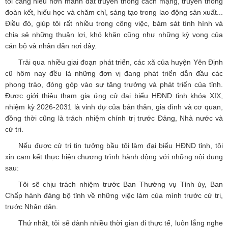
tôi càng hiểu hơn mảnh đất truyền thống cách mạng, truyền thống
đoàn kết, hiếu học và chăm chỉ, sáng tạo trong lao động sản xuất...
Điều đó, giúp tôi rất nhiều trong công việc, bám sát tình hình và
chia sẻ những thuận lợi, khó khăn cũng như những kỳ vọng của
cán bộ và nhân dân nơi đây.
Trải qua nhiều giai đoạn phát triển, các xã của huyện Yên Định
cũ hôm nay đều là những đơn vị đang phát triển dẫn đầu các
phong trào, đóng góp vào sự tăng trưởng và phát triển của tỉnh.
Được giới thiệu tham gia ứng cử đại biểu HĐND tỉnh khóa XIX,
nhiệm kỳ 2026-2031 là vinh dự của bản thân, gia đình và cơ quan,
đồng thời cũng là trách nhiệm chính trị trước Đảng, Nhà nước và
cử tri.
Nếu được cử tri tin tưởng bầu tôi làm đại biểu HĐND tỉnh, tôi
xin cam kết thực hiện chương trình hành động với những nội dung
sau:
Tôi sẽ chịu trách nhiệm trước Ban Thường vụ Tỉnh ủy, Ban
Chấp hành đảng bộ tỉnh về những việc làm của mình trước cử tri,
trước Nhân dân.
Thứ nhất, tôi sẽ dành nhiều thời gian đi thực tế, luôn lắng nghe