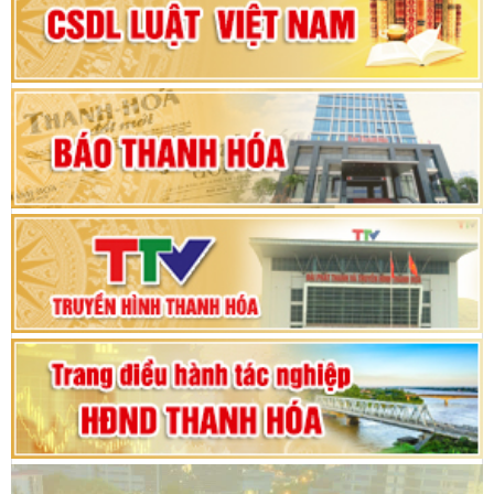
Đại hội Đảng bộ xã Yên Ninh lần thứ nhất,
nhiệm kỳ 2025 - 2030
Khai mạc Kỳ họp bất thường lần thứ 9, Quốc
hội khóa XV
Phiên thảo luận Kỳ họp thứ 24, HĐND tỉnh
Thanh Hóa khóa XVIII, nhiệm kỳ 2021 - 2026
Bế mạc Kỳ họp thứ hai bốn, Hội đồng nhân dân
tỉnh khoá XVIII