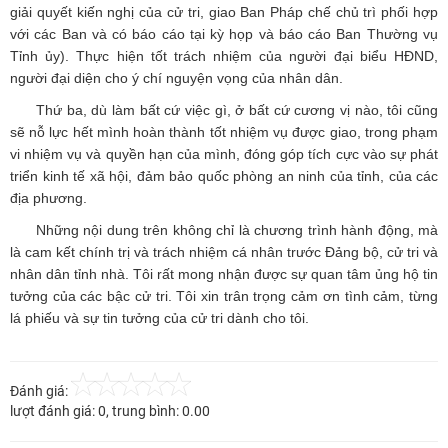
giải quyết kiến nghị của cử tri, giao Ban Pháp chế chủ trì phối hợp
với các Ban và có báo cáo tại kỳ họp và báo cáo Ban Thường vụ
Tỉnh ủy). Thực hiện tốt trách nhiệm của người đại biểu HĐND,
người đại diện cho ý chí nguyện vọng của nhân dân.
Thứ ba, dù làm bất cứ việc gì, ở bất cứ cương vị nào, tôi cũng
sẽ nỗ lực hết mình hoàn thành tốt nhiệm vụ được giao, trong phạm
vi nhiệm vụ và quyền hạn của mình, đóng góp tích cực vào sự phát
triển kinh tế xã hội, đảm bảo quốc phòng an ninh của tỉnh, của các
địa phương.
Những nội dung trên không chỉ là chương trình hành động, mà
là cam kết chính trị và trách nhiệm cá nhân trước Đảng bộ, cử tri và
nhân dân tỉnh nhà. Tôi rất mong nhận được sự quan tâm ủng hộ tin
tưởng của các bậc cử tri. Tôi xin trân trọng cảm ơn tình cảm, từng
lá phiếu và sự tin tưởng của cử tri dành cho tôi.
Đánh giá:
lượt đánh giá:
0
, trung bình:
0.00