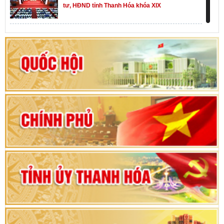
tư, HĐND tỉnh Thanh Hóa khóa XIX
Khai mạc kỳ họp thứ Nhất, Quốc hội khóa XVI
Hướng dẫn quy trình bỏ phiếu bầu cử ĐBQH
khoá XVI và đại biểu HĐND các cấp nhiệm kỳ
2026-2031
80 năm Quốc hội Việt Nam: vì lợi ích Nhân dân,
vì sự phát triển của đất nước
Bộ Chính trị duyệt nội dung Đại hội đại biểu
Đảng bộ tỉnh Thanh Hóa lần thứ XX, nhiệm kỳ
2025 - 2030
Đại hội đại biểu Đảng bộ xã Yên Thọ lần thứ I,
nhiệm kỳ 2025 – 2030