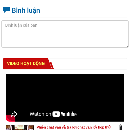
Bình luận
VIDEO HOẠT ĐỘNG
Phiên chất vấn và trả lời chất vấn Kỳ họp thứ