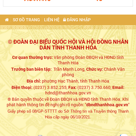
SƠ ĐỒ TRANG
LIÊN HỆ
ĐĂNG NHẬP
© ĐOÀN ĐẠI BIỂU QUỐC HỘI VÀ HỘI ĐỒNG NHÂN
DÂN TỈNH THANH HÓA
Cơ quan thường trực:
Văn phòng Đoàn ĐBQH và HĐND tỉnh
Thanh Hóa
Trưởng ban biên tập:
Trần Mạnh Long,
Chức vụ:
Chánh Văn
phòng
Địa chỉ:
phường Hạc Thành, tỉnh Thanh Hóa
Điện thoại:
(0237) 3.852.255;
Fax:
(0237) 3.750.660;
Email:
hdnd@thanhhoa.gov.vn
® Bản quyền thuộc về Đoàn ĐBQH và HĐND tỉnh Thanh Hóa. Khi
phát hành thông tin đề nghị ghi rõ nguồn: "
dbndthanhhoa.gov.vn
"
Giấy phép số 08/GP-STTTT do Sở Thông tin và Truyền thông Thanh
Hóa cấp ngày 06/10/2021.