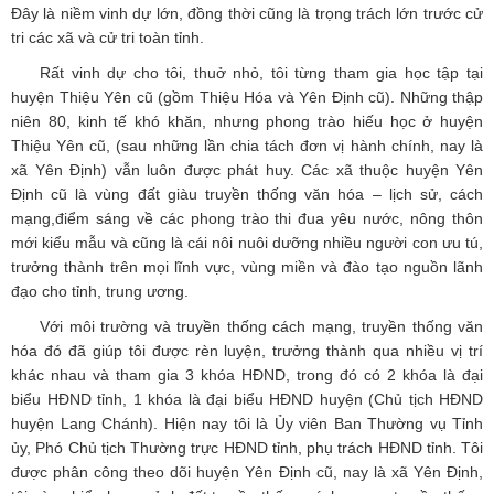
Đây là niềm vinh dự lớn, đồng thời cũng là trọng trách lớn trước cử
tri các xã và cử tri toàn tỉnh.
Rất vinh dự cho tôi, thuở nhỏ, tôi từng tham gia học tập tại
huyện Thiệu Yên cũ (gồm Thiệu Hóa và Yên Định cũ). Những thập
niên 80, kinh tế khó khăn, nhưng phong trào hiếu học ở huyện
Thiệu Yên cũ, (sau những lần chia tách đơn vị hành chính, nay là
xã Yên Định) vẫn luôn được phát huy. Các xã thuộc huyện Yên
Định cũ là vùng đất giàu truyền thống văn hóa – lịch sử, cách
mạng,điểm sáng về các phong trào thi đua yêu nước, nông thôn
mới kiểu mẫu và cũng là cái nôi nuôi dưỡng nhiều người con ưu tú,
trưởng thành trên mọi lĩnh vực, vùng miền và đào tạo nguồn lãnh
đạo cho tỉnh, trung ương.
Với môi trường và truyền thống cách mạng, truyền thống văn
hóa đó đã giúp tôi được rèn luyện, trưởng thành qua nhiều vị trí
khác nhau và tham gia 3 khóa HĐND, trong đó có 2 khóa là đại
biểu HĐND tỉnh, 1 khóa là đại biểu HĐND huyện (Chủ tịch HĐND
huyện Lang Chánh). Hiện nay tôi là Ủy viên Ban Thường vụ Tỉnh
ủy, Phó Chủ tịch Thường trực HĐND tỉnh, phụ trách HĐND tỉnh. Tôi
được phân công theo dõi huyện Yên Định cũ, nay là xã Yên Định,