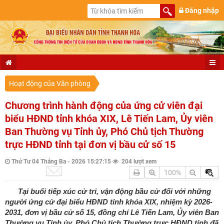
Đăng nhập
Hoạt động của Văn phòng
Chương trình hành động của ứng cử viên đại
biểu HĐND tỉnh khóa XIX, Lê Tiến Lam, Ủy viên
Ban Thường vụ Tỉnh ủy, Phó Chủ tịch Thường
trực HĐND tỉnh tại đơn vị bầu cử số 15
Thứ Tư 04 Tháng Ba - 2026 15:27:15
204 lượt xem
100%
Tại buổi tiếp xúc cử tri, vận động bầu cử đối với những
người ứng cử đại biểu HĐND tỉnh khóa XIX, nhiệm kỳ 2026-
2031, đơn vị bầu cử số 15, đồng chí Lê Tiến Lam, Ủy viên Ban
Thường vụ Tỉnh ủy, Phó Chủ tịch Thường trực HĐND tỉnh đã