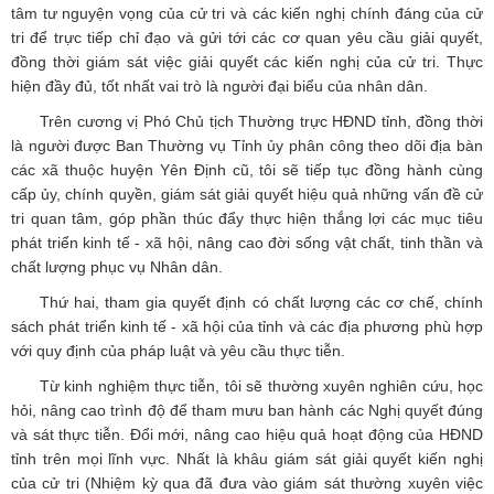
tâm tư nguyện vọng của cử tri và các kiến nghị chính đáng của cử
tri để trực tiếp chỉ đạo và gửi tới các cơ quan yêu cầu giải quyết,
đồng thời giám sát việc giải quyết các kiến nghị của cử tri. Thực
hiện đầy đủ, tốt nhất vai trò là người đại biểu của nhân dân.
Trên cương vị Phó Chủ tịch Thường trực HĐND tỉnh, đồng thời
là người được Ban Thường vụ Tỉnh ủy phân công theo dõi địa bàn
các xã thuộc huyện Yên Định cũ, tôi sẽ tiếp tục đồng hành cùng
cấp ủy, chính quyền, giám sát giải quyết hiệu quả những vấn đề cử
tri quan tâm, góp phần thúc đẩy thực hiện thắng lợi các mục tiêu
phát triển kinh tế - xã hội, nâng cao đời sống vật chất, tinh thần và
chất lượng phục vụ Nhân dân.
Thứ hai, tham gia quyết định có chất lượng các cơ chế, chính
sách phát triển kinh tế - xã hội của tỉnh và các địa phương phù hợp
với quy định của pháp luật và yêu cầu thực tiễn.
Từ kinh nghiệm thực tiễn, tôi sẽ thường xuyên nghiên cứu, học
hỏi, nâng cao trình độ để tham mưu ban hành các Nghị quyết đúng
và sát thực tiễn. Đổi mới, nâng cao hiệu quả hoạt động của HĐND
tỉnh trên mọi lĩnh vực. Nhất là khâu giám sát giải quyết kiến nghị
của cử tri (Nhiệm kỳ qua đã đưa vào giám sát thường xuyên việc