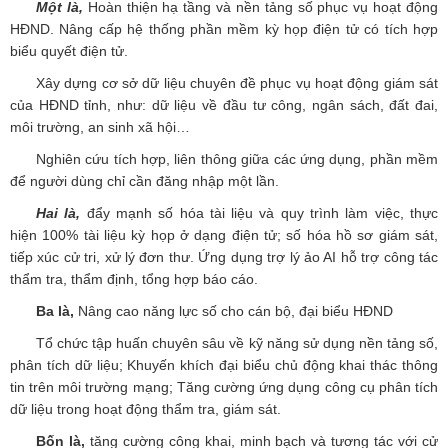
Một là,
Hoàn thiện hạ tầng và nền tảng số phục vụ hoạt động
HĐND. Nâng cấp hệ thống phần mềm kỳ họp điện tử có tích hợp
biểu quyết điện tử.
Xây dựng cơ sở dữ liệu chuyên đề phục vụ hoạt động giám sát
của HĐND tỉnh, như: dữ liệu về đầu tư công, ngân sách, đất đai,
môi trường, an sinh xã hội…
Nghiên cứu tích hợp, liên thông giữa các ứng dụng, phần mềm
để người dùng chỉ cần đăng nhập một lần.
Hai là,
đẩy mạnh số hóa tài liệu và quy trình làm việc, thực
hiện 100% tài liệu kỳ họp ở dạng điện tử; số hóa hồ sơ giám sát,
tiếp xúc cử tri, xử lý đơn thư. Ứng dụng trợ lý ảo AI hỗ trợ công tác
thẩm tra, thẩm định, tổng hợp báo cáo.
Ba là,
Nâng cao năng lực số cho cán bộ, đại biểu HĐND
Tổ chức tập huấn chuyên sâu về kỹ năng sử dụng nền tảng số,
phân tích dữ liệu; Khuyến khích đại biểu chủ động khai thác thông
tin trên môi trường mạng; Tăng cường ứng dụng công cụ phân tích
dữ liệu trong hoạt động thẩm tra, giám sát.
Bốn là,
tăng cường công khai, minh bạch và tương tác với cử