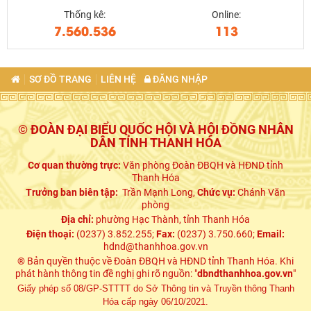
Thống kê:
Online:
7.560.536
113
SƠ ĐỒ TRANG
LIÊN HỆ
ĐĂNG NHẬP
© ĐOÀN ĐẠI BIỂU QUỐC HỘI VÀ HỘI ĐỒNG NHÂN
DÂN TỈNH THANH HÓA
Cơ quan thường trực:
Văn phòng Đoàn ĐBQH và HĐND tỉnh
Thanh Hóa
Trưởng ban biên tập:
Trần Mạnh Long,
Chức vụ:
Chánh Văn
phòng
Địa chỉ:
phường Hạc Thành, tỉnh Thanh Hóa
Điện thoại:
(0237) 3.852.255;
Fax:
(0237) 3.750.660;
Email:
hdnd@thanhhoa.gov.vn
® Bản quyền thuộc về Đoàn ĐBQH và HĐND tỉnh Thanh Hóa. Khi
phát hành thông tin đề nghị ghi rõ nguồn: "
dbndthanhhoa.gov.vn
"
Giấy phép số 08/GP-STTTT do Sở Thông tin và Truyền thông Thanh
Hóa cấp ngày 06/10/2021.