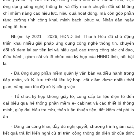
ứng dụng công nghệ thông tin và đẩy mạnh chuyển đổi số không
chỉ nhằm nâng cao hiệu lực, hiệu quả hoạt động, mà còn góp phần
tăng cường tính công khai, minh bạch, phục vụ Nhân dân ngày
càng tốt hơn.
Nhiệm kỳ 2021 - 2026, HĐND tỉnh Thanh Hóa đã chủ động
triển khai nhiều giải pháp ứng dụng công nghệ thông tin, chuyển
đổi số đem lại sự tiện lợi và hiệu quả cao trong công tác chỉ đạo,
điều hành, giám sát và tổ chức các kỳ họp của HĐND tỉnh, nổi bật
là:
- Đã ứng dụng phần mềm quản lý văn bản và điều hành trong
tiếp nhận, xử lý, lưu trữ tài liệu kỳ họp; cắt giảm được nhiều thời
gian, nâng cao tốc độ xử lý công việc.
- Tổ chức kỳ họp không giấy tờ, cung cấp tài liệu điện tử đến
đại biểu qua hệ thống phần mềm e- cabinet và các thiết bị thông
minh, giúp đại biểu tra cứu, thảo luận thuận tiện, tiết kiệm chi phí in
ấn.
- Đăng tải công khai, đầy đủ nghị quyết, chương trình giám sát,
kết quả trả lời kiến nghị cử tri trên công thông tin điện tử của tỉnh;