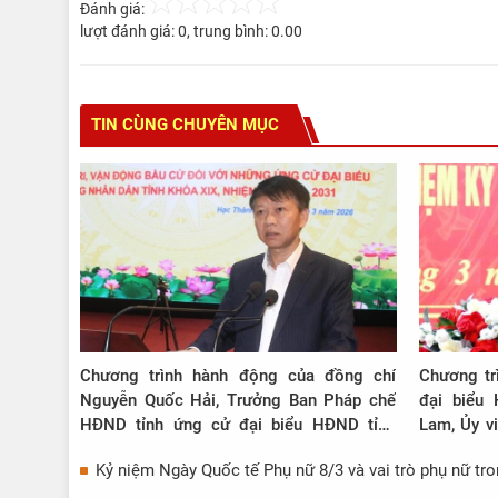
Đánh giá:
lượt đánh giá:
0
, trung bình:
0.00
TIN CÙNG CHUYÊN MỤC
Chương trình hành động của đồng chí
Chương tr
Nguyễn Quốc Hải, Trưởng Ban Pháp chế
đại biểu 
HĐND tỉnh ứng cử đại biểu HĐND tỉnh
Lam, Ủy v
khóa XIX tại đơn vị bầu cử số 27
Chủ tịch T
Kỷ niệm Ngày Quốc tế Phụ nữ 8/3 và vai trò phụ nữ tron
bầu cử số