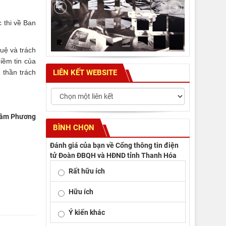
 thi về Ban
tuệ và trách
iềm tin của
LIÊN KẾT WEBSITE
 thần trách
âm Phương
BÌNH CHỌN
Đánh giá của bạn về Cổng thông tin điện
tử Đoàn ĐBQH và HĐND tỉnh Thanh Hóa
Rất hữu ích
Hữu ích
Ý kiến khác