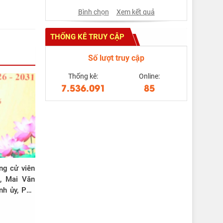
Bình chọn
Xem kết quả
THỐNG KÊ TRUY CẬP
Số lượt truy cập
Thống kê:
Online:
7.536.091
85
ng cử viên
, Mai Văn
nh ủy, Phó
hư Đảng ủy
số 12