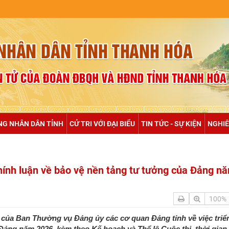
NULL
NG NHÂN DÂN TỈNH
CỬ TRI VỚI ĐẠI BIỂU
TIN TỨC - SỰ KIỆN
NGHIÊ
chính luận về bảo vệ nền tảng tư tưởng của Đảng n
100%
của Ban Thường vụ Đảng ủy các cơ quan Đảng tỉnh về việc triể
Đảng năm 2026, kèm theo Kế hoạch và Thể lệ Cuộc thi, thời gian