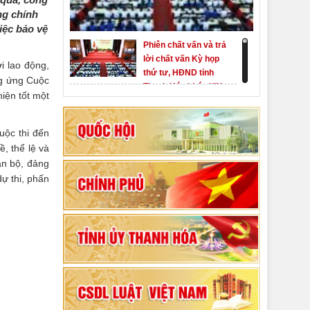
ng chính
iệc bảo vệ
Phiên chất vấn và trả
lời chất vấn Kỳ họp
i lao động,
thứ tư, HĐND tỉnh
ng ứng Cuộc
Thanh Hóa khóa XIX
hiện tốt một
Khai mạc kỳ họp thứ
Nhất, Quốc hội khóa
XVI
uộc thi đến
, thể lệ và
Hướng dẫn quy trình
cán bộ, đảng
bỏ phiếu bầu cử
ự thi, phấn
ĐBQH khoá XVI và
đại biểu HĐND các
80 năm Quốc hội Việt
cấp nhiệm kỳ 2026-
Nam: vì lợi ích Nhân
2031
dân, vì sự phát triển
của đất nước
Bộ Chính trị duyệt nội
dung Đại hội đại biểu
Đảng bộ tỉnh Thanh
Hóa lần thứ XX,