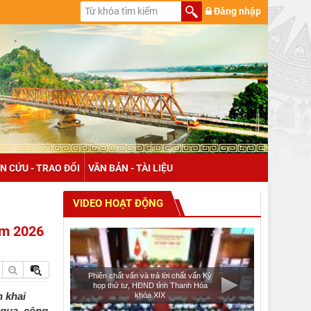
Đăng nhập
N CỨU - TRAO ĐỔI
VĂN BẢN - TÀI LIỆU
VIDEO HOẠT ĐỘNG
ăm 2026
Phiên chất vấn và trả lời chất vấn Kỳ
họp thứ tư, HĐND tỉnh Thanh Hóa
n khai
khóa XIX
 qua, công