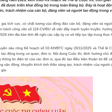
i đã được triển khai đồng bộ trong toàn Đảng bộ. Đây là hoạt độ
ức, trách nhiệm của cán bộ, đảng viên và người lao động trong v
m gia tích cực, có chất lượng của đông đảo cán bộ, đảng viên và ngườ
an hành công văn số 118-CV/ĐU về việc đẩy mạnh tuyên truyền, hưở
26 trên địa bàn tỉnh đề nghị các cấp ủy cơ sở tiếp tục tập trung thực 
truyền sâu rộng Kế hoạch số 02-KH/BTC ngày 20/11/2025 và Thể lệ C
 lao động trong cơ quan, đơn vị. Nội dung Cuộc thi, định hướng chủ đề
 thông tin điện tử của các đơn vị, qua đó tạo điều kiện thuận lợi để 
ờng vận động, khuyến khích tinh thần sáng tạo, trách nhiệm của người d
 gia.