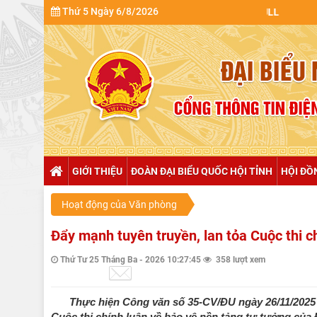
Thứ 5 Ngày 6/8/2026
GIỚI THIỆU
ĐOÀN ĐẠI BIỂU QUỐC HỘI TỈNH
HỘI ĐỒ
Hoạt động của Văn phòng
Đẩy mạnh tuyên truyền, lan tỏa Cuộc thi 
Thứ Tư 25 Tháng Ba - 2026 10:27:45
358 lượt xem
Thực hiện Công văn số 35-CV/ĐU ngày 26/11/2025 
Cuộc thi chính luận về bảo vệ nền tảng tư tưởng của 