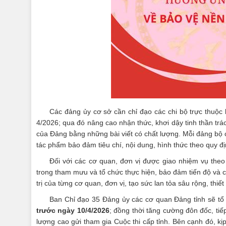
Các đảng ủy cơ sở cần chỉ đạo các chi bộ trực thuộc l
4/2026; qua đó nâng cao nhận thức, khơi dậy tinh thần trá
của Đảng bằng những bài viết có chất lượng. Mỗi đảng bộ c
tác phẩm bảo đảm tiêu chí, nội dung, hình thức theo quy đị
Đối với các cơ quan, đơn vị được giao nhiệm vụ theo
trong tham mưu và tổ chức thực hiện, bảo đảm tiến độ và ch
trị của từng cơ quan, đơn vị, tạo sức lan tỏa sâu rộng, thiết
Ban Chỉ đạo 35 Đảng ủy các cơ quan Đảng tỉnh sẽ tổ 
trước ngày 10/4/2026
; đồng thời tăng cường đôn đốc, tiế
lượng cao gửi tham gia Cuộc thi cấp tỉnh. Bên cạnh đó, kị