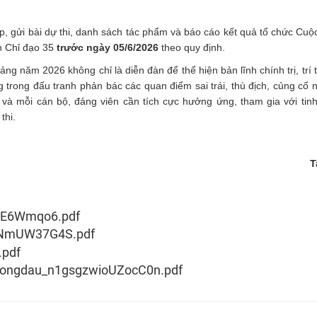
p, gửi bài dự thi, danh sách tác phẩm và báo cáo kết quả tổ chức Cuộc
n Chỉ đạo 35
trước ngày 05/6/2026
theo quy định.
ng năm 2026 không chỉ là diễn đàn để thể hiện bản lĩnh chính trị, trí 
trong đấu tranh phản bác các quan điểm sai trái, thù địch, củng cố n
và mỗi cán bộ, đảng viên cần tích cực hưởng ứng, tham gia với tinh
thi.
T
E6Wmqo6.pdf
8NmUW37G4S.pdf
.pdf
ongdau_n1gsgzwioUZocC0n.pdf