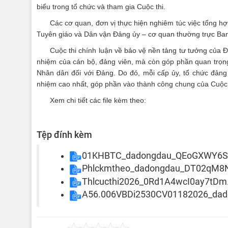
biểu trong tổ chức và tham gia Cuộc thi.
Các cơ quan, đơn vị thực hiện nghiêm túc việc tổng hợ
Tuyên giáo và Dân vận Đảng ủy – cơ quan thường trực Ba
Cuộc thi chính luận về bảo vệ nền tảng tư tưởng của Đả
nhiệm của cán bộ, đảng viên, mà còn góp phần quan trọng 
Nhân dân đối với Đảng. Do đó, mỗi cấp ủy, tổ chức đảng 
nhiệm cao nhất, góp phần vào thành công chung của Cuộc 
Xem chi tiết các file kèm theo:
Tệp đính kèm
01KHBTC_dadongdau_QEoGXWY6S
Phlckmtheo_dadongdau_DT02qM
Thlcucthi2026_0Rd1A4wcI0ay7tDm
A56.006VBDi2530CV01182026_dad