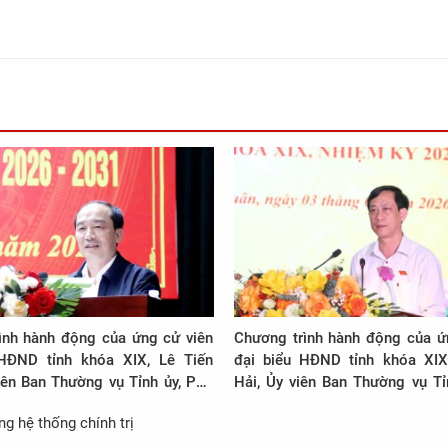
ình hành động của ứng cử viên
Chương trình hành động của ứ
HĐND tỉnh khóa XIX, Lê Tiến
đại biểu HĐND tỉnh khóa XIX
iên Ban Thường vụ Tỉnh ủy, Phó
Hải, Ủy viên Ban Thường vụ Tỉ
hường trực HĐND tỉnh tại đơn vị
Trưởng Đoàn ĐBQH tỉnh, Bí t
g hệ thống chính trị
 15
xã Sao Vàng tại đơn vị bầu cử 