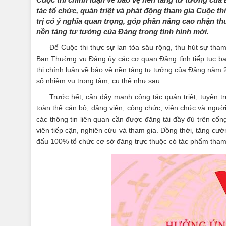
tác tổ chức, quán triệt và phát động tham gia Cuộc th
trị có ý nghĩa quan trọng, góp phần nâng cao nhận th
nền tảng tư tưởng của Đảng trong tình hình mới.
Để Cuộc thi thực sự lan tỏa sâu rộng, thu hút sự tha
Ban Thường vụ Đảng ủy các cơ quan Đảng tỉnh tiếp tục b
thi chính luận về bảo vệ nền tảng tư tưởng của Đảng năm 20
số nhiệm vụ trọng tâm, cụ thể như sau:
Trước hết, cần đẩy mạnh công tác quán triệt, tuyên 
toàn thể cán bộ, đảng viên, công chức, viên chức và người
các thông tin liên quan cần được đăng tải đầy đủ trên cổng
viên tiếp cận, nghiên cứu và tham gia. Đồng thời, tăng cư
đấu 100% tổ chức cơ sở đảng trực thuộc có tác phẩm tham