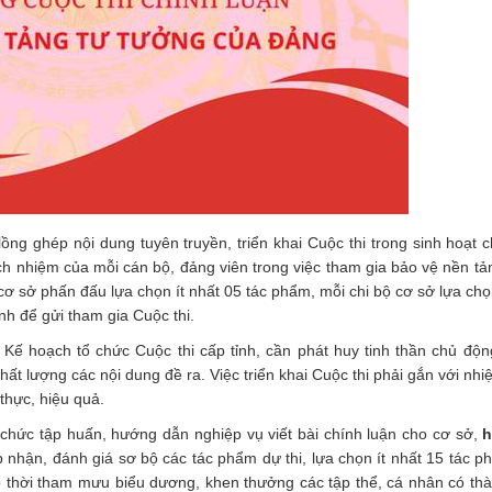
ồng ghép nội dung tuyên truyền, triển khai Cuộc thi trong sinh hoạt c
ch nhiệm của mỗi cán bộ, đảng viên trong việc tham gia bảo vệ nền tả
ơ sở phấn đấu lựa chọn ít nhất 05 tác phẩm, mỗi chi bộ cơ sở lựa chọn
nh để gửi tham gia Cuộc thi.
 Kế hoạch tổ chức Cuộc thi cấp tỉnh, cần phát huy tinh thần chủ độn
ất lượng các nội dung đề ra. Việc triển khai Cuộc thi phải gắn với nh
 thực, hiệu quả.
chức tập huấn, hướng dẫn nghiệp vụ viết bài chính luận cho cơ sở,
h
p nhận, đánh giá sơ bộ các tác phẩm dự thi, lựa chọn ít nhất 15 tác p
p thời tham mưu biểu dương, khen thưởng các tập thể, cá nhân có thàn