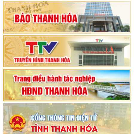
Khai mạc Kỳ họp bất thường lần thứ 9, Quốc
hội khóa XV
Phiên thảo luận Kỳ họp thứ 24, HĐND tỉnh
Thanh Hóa khóa XVIII, nhiệm kỳ 2021 - 2026
Bế mạc Kỳ họp thứ hai bốn, Hội đồng nhân dân
tỉnh khoá XVIII