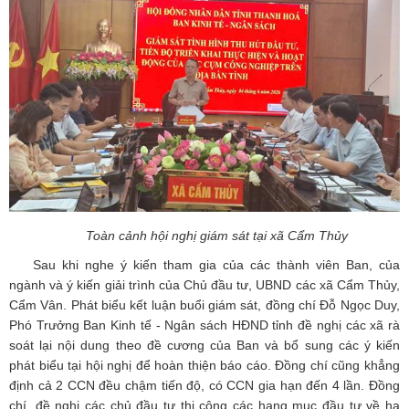
Toàn cảnh hội nghị giám sát tại xã Cẩm Thủy
Sau khi nghe ý kiến tham gia của các thành viên Ban, của
ngành và ý kiến giải trình của Chủ đầu tư, UBND các xã Cẩm Thủy,
Cẩm Vân. Phát biểu kết luận buổi giám sát, đồng chí Đỗ Ngọc Duy,
Phó Trưởng Ban Kinh tế - Ngân sách HĐND tỉnh đề nghị các xã rà
soát lại nội dung theo đề cương của Ban và bổ sung các ý kiến
phát biểu tại hội nghị để hoàn thiện báo cáo. Đồng chí cũng khẳng
định cả 2 CCN đều chậm tiến độ, có CCN gia hạn đến 4 lần. Đồng
chí, đề nghị các chủ đầu tư thi công các hạng mục đầu tư về hạ