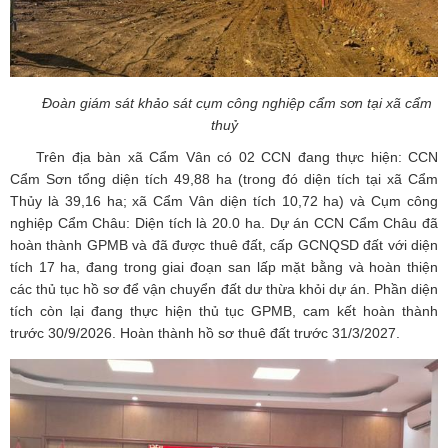
Đoàn giám sát khảo sát cụm công nghiệp cẩm sơn tại xã cẩm
thuỷ
Trên địa bàn xã Cẩm Vân có 02 CCN đang thực hiện: CCN
Cẩm Sơn tổng diện tích 49,88 ha (trong đó diện tích tại xã Cẩm
Thủy là 39,16 ha; xã Cẩm Vân diện tích 10,72 ha) và Cụm công
nghiệp Cẩm Châu: Diện tích là 20.0 ha. Dự án CCN Cẩm Châu đã
hoàn thành GPMB và đã được thuê đất, cấp GCNQSD đất với diện
tích 17 ha, đang trong giai đoạn san lấp mặt bằng và hoàn thiện
các thủ tục hồ sơ để vận chuyển đất dư thừa khỏi dự án. Phần diện
tích còn lại đang thực hiện thủ tục GPMB, cam kết hoàn thành
trước 30/9/2026. Hoàn thành hồ sơ thuê đất trước 31/3/2027.