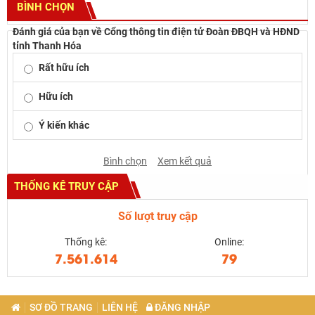
BÌNH CHỌN
Đánh giá của bạn về Cổng thông tin điện tử Đoàn ĐBQH và HĐND
tỉnh Thanh Hóa
Rất hữu ích
Hữu ích
Ý kiến khác
Bình chọn
Xem kết quả
THỐNG KÊ TRUY CẬP
Số lượt truy cập
Thống kê:
Online:
7.561.614
79
SƠ ĐỒ TRANG
LIÊN HỆ
ĐĂNG NHẬP