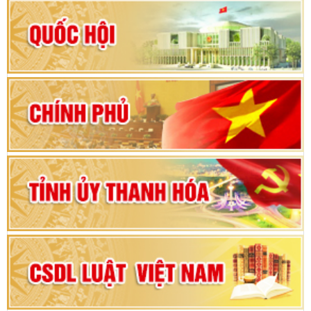
Hướng dẫn quy trình bỏ phiếu bầu cử ĐBQH
khoá XVI và đại biểu HĐND các cấp nhiệm kỳ
2026-2031
80 năm Quốc hội Việt Nam: vì lợi ích Nhân dân,
vì sự phát triển của đất nước
Bộ Chính trị duyệt nội dung Đại hội đại biểu
Đảng bộ tỉnh Thanh Hóa lần thứ XX, nhiệm kỳ
2025 - 2030
Đại hội đại biểu Đảng bộ xã Yên Thọ lần thứ I,
nhiệm kỳ 2025 – 2030
Đại hội Đảng bộ xã Yên Ninh lần thứ nhất,
nhiệm kỳ 2025 - 2030