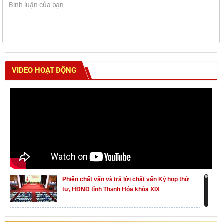
VIDEO HOẠT ĐỘNG
Phiên chất vấn và trả lời chất vấn Kỳ họp thứ
tư, HĐND tỉnh Thanh Hóa khóa XIX
Khai mạc kỳ họp thứ Nhất, Quốc hội khóa XVI