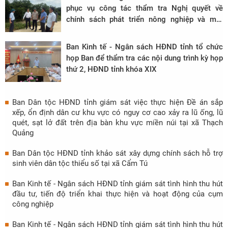
phục vụ công tác thẩm tra Nghị quyết về
chính sách phát triển nông nghiệp và môi
trường trên địa bàn tỉnh, giai đoạn 2026 -
2030 tại xã Xuân Bình.
Ban Kinh tế - Ngân sách HĐND tỉnh tổ chức
họp Ban để thẩm tra các nội dung trình kỳ họp
thứ 2, HĐND tỉnh khóa XIX
Ban Dân tộc HĐND tỉnh giám sát việc thực hiện Đề án sắp
xếp, ổn định dân cư khu vực có nguy cơ cao xảy ra lũ ống, lũ
quét, sạt lở đất trên địa bàn khu vực miền núi tại xã Thạch
Quảng
Ban Dân tộc HĐND tỉnh khảo sát xây dựng chính sách hỗ trợ
sinh viên dân tộc thiểu số tại xã Cẩm Tú
Ban Kinh tế - Ngân sách HĐND tỉnh giám sát tình hình thu hút
đầu tư, tiến độ triển khai thực hiện và hoạt động của cụm
công nghiệp
Ban Kinh tế - Ngân sách HĐND tỉnh giám sát tình hình thu hút