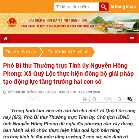
Đăng nhập
Tin tức - Sự kiện
Tin tức kinh tế - xã hội
Phó Bí thư Thường trực Tỉnh ủy Nguyễn Hồng
Phong: Xã Quý Lộc thực hiện đồng bộ giải pháp
tạo động lực tăng trưởng hai con số
Thứ Hai 08 Tháng Sáu - 2026 14:06:45
122 lượt xem
100%
Trong buổi làm việc với cán bộ chủ chốt xã Quý Lộc sáng
nay (8/6), Phó Bí thư Thường trực Tỉnh ủy, Chủ tịch HĐND
tỉnh Nguyễn Hồng Phong đề nghị địa phương cần xây dựng,
ban hành và tổ chức thực hiện hiệu quả kịch bản tăng
trưởng kinh tế đạt mức tăng trưởng 2 con số; xác định rõ