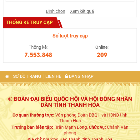
Bình chọn
Xem kết quả
THỐNG KÊ TRUY CẬP
Số lượt truy cập
Thống kê:
Online:
7.553.848
209
SƠ ĐỒ TRANG
LIÊN HỆ
ĐĂNG NHẬP
© ĐOÀN ĐẠI BIỂU QUỐC HỘI VÀ HỘI ĐỒNG NHÂN
DÂN TỈNH THANH HÓA
Cơ quan thường trực:
Văn phòng Đoàn ĐBQH và HĐND tỉnh
Thanh Hóa
Trưởng ban biên tập:
Trần Mạnh Long,
Chức vụ:
Chánh Văn
phòng
Địa chỉ:
phường Hạc Thành, tỉnh Thanh Hóa