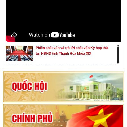
Phiên chất vấn và trả lời chất vấn Kỳ họp thứ
tư, HĐND tỉnh Thanh Hóa khóa XIX
Khai mạc kỳ họp thứ Nhất, Quốc hội khóa XVI
Hướng dẫn quy trình bỏ phiếu bầu cử ĐBQH
khoá XVI và đại biểu HĐND các cấp nhiệm kỳ
2026-2031
80 năm Quốc hội Việt Nam: vì lợi ích Nhân dân,
vì sự phát triển của đất nước