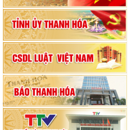
Bộ Chính trị duyệt nội dung Đại hội đại biểu
Đảng bộ tỉnh Thanh Hóa lần thứ XX, nhiệm kỳ
2025 - 2030
Đại hội đại biểu Đảng bộ xã Yên Thọ lần thứ I,
nhiệm kỳ 2025 – 2030
Đại hội Đảng bộ xã Yên Ninh lần thứ nhất,
nhiệm kỳ 2025 - 2030
Khai mạc Kỳ họp bất thường lần thứ 9, Quốc
hội khóa XV
Phiên thảo luận Kỳ họp thứ 24, HĐND tỉnh
Thanh Hóa khóa XVIII, nhiệm kỳ 2021 - 2026
Bế mạc Kỳ họp thứ hai bốn, Hội đồng nhân dân
tỉnh khoá XVIII