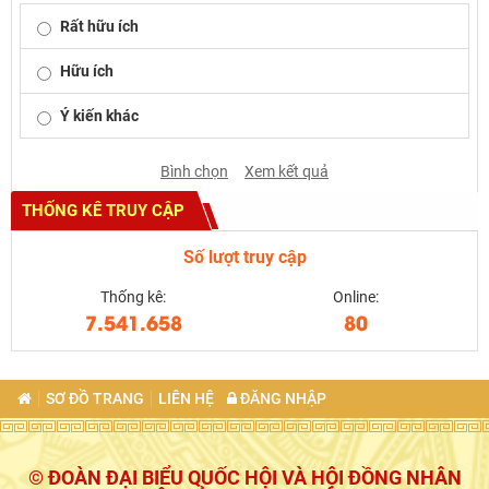
Rất hữu ích
Hữu ích
Ý kiến khác
Bình chọn
Xem kết quả
THỐNG KÊ TRUY CẬP
Số lượt truy cập
Thống kê:
Online:
7.541.658
80
SƠ ĐỒ TRANG
LIÊN HỆ
ĐĂNG NHẬP
© ĐOÀN ĐẠI BIỂU QUỐC HỘI VÀ HỘI ĐỒNG NHÂN