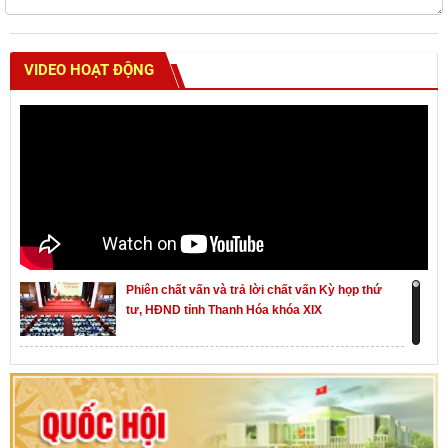
VIDEO HOẠT ĐỘNG
Phiên chất vấn và trả lời chất vấn Kỳ họp thứ
tư, HĐND tỉnh Thanh Hóa khóa XIX
Khai mạc kỳ họp thứ Nhất, Quốc hội khóa XVI
Hướng dẫn quy trình bỏ phiếu bầu cử ĐBQH