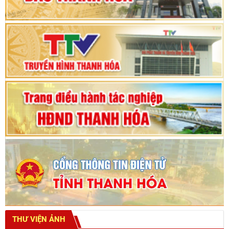
Phiên thảo luận Kỳ họp thứ 24, HĐND tỉnh
Thanh Hóa khóa XVIII, nhiệm kỳ 2021 - 2026
Bế mạc Kỳ họp thứ hai bốn, Hội đồng nhân dân
tỉnh khoá XVIII
THƯ VIỆN ẢNH