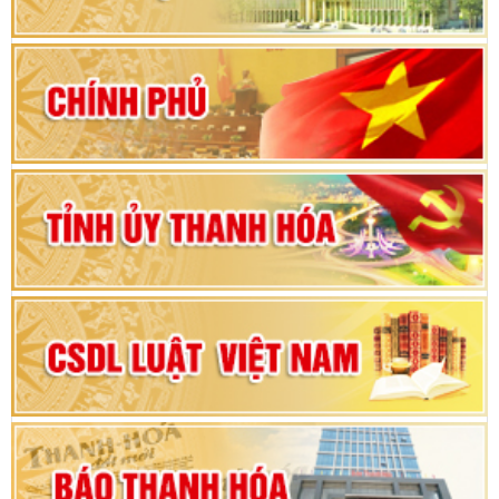
khoá XVI và đại biểu HĐND các cấp nhiệm kỳ
2026-2031
80 năm Quốc hội Việt Nam: vì lợi ích Nhân dân,
vì sự phát triển của đất nước
Bộ Chính trị duyệt nội dung Đại hội đại biểu
Đảng bộ tỉnh Thanh Hóa lần thứ XX, nhiệm kỳ
2025 - 2030
Đại hội đại biểu Đảng bộ xã Yên Thọ lần thứ I,
nhiệm kỳ 2025 – 2030
Đại hội Đảng bộ xã Yên Ninh lần thứ nhất,
nhiệm kỳ 2025 - 2030
Khai mạc Kỳ họp bất thường lần thứ 9, Quốc
hội khóa XV