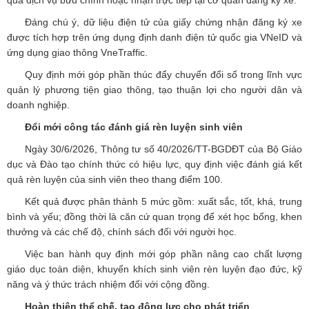
qua dịch vụ bưu chính hoặc nhận trực tiếp tại cơ quan đăng ký xe.
Đáng chú ý, dữ liệu điện tử của giấy chứng nhận đăng ký xe
được tích hợp trên ứng dụng định danh điện tử quốc gia VNeID và
ứng dụng giao thông VneTraffic.
Quy định mới góp phần thúc đẩy chuyển đổi số trong lĩnh vực
quản lý phương tiện giao thông, tạo thuận lợi cho người dân và
doanh nghiệp.
Đổi mới công tác đánh giá rèn luyện sinh viên
Ngày 30/6/2026, Thông tư số 40/2026/TT-BGDĐT của Bộ Giáo
dục và Đào tạo chính thức có hiệu lực, quy định việc đánh giá kết
quả rèn luyện của sinh viên theo thang điểm 100.
Kết quả được phân thành 5 mức gồm: xuất sắc, tốt, khá, trung
bình và yếu; đồng thời là căn cứ quan trọng để xét học bổng, khen
thưởng và các chế độ, chính sách đối với người học.
Việc ban hành quy định mới góp phần nâng cao chất lượng
giáo dục toàn diện, khuyến khích sinh viên rèn luyện đạo đức, kỹ
năng và ý thức trách nhiệm đối với cộng đồng.
Hoàn thiện thể chế, tạo động lực cho phát triển