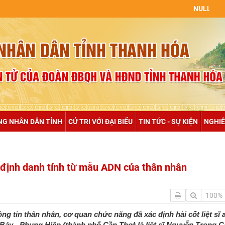
NULL
NG NHÂN DÂN TỈNH
CỬ TRI VỚI ĐẠI BIỂU
TIN TỨC - SỰ KIỆN
NGHIÊ
 định danh tính từ mẫu ADN của thân nhân
100%
g tin thân nhân, cơ quan chức năng đã xác định hài cốt liệt sĩ a
ã Bảy - Phụng Hiệp (thành phố Cần Thơ) là liệt sĩ Nguyễn Trọng C