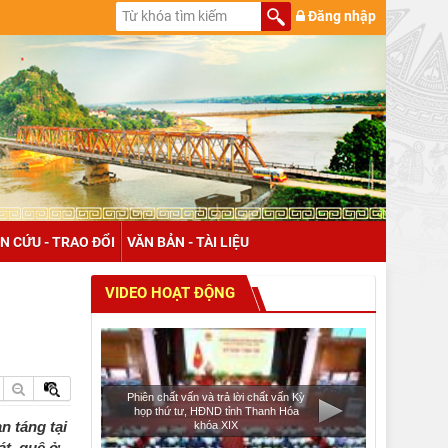
Đăng nhập
N CỨU - TRAO ĐỔI
VĂN BẢN - TÀI LIỆU
VIDEO HOẠT ĐỘNG
Phiên chất vấn và trả lời chất vấn Kỳ
họp thứ tư, HĐND tỉnh Thanh Hóa
n táng tại
khóa XIX
át, quê ở