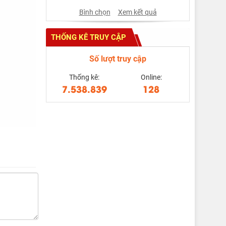
Bình chọn
Xem kết quả
THỐNG KÊ TRUY CẬP
Số lượt truy cập
Thống kê:
Online:
7.538.839
128