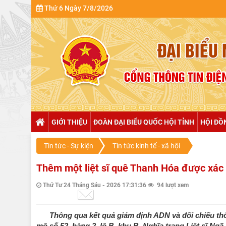
Thứ 6 Ngày 7/8/2026
GIỚI THIỆU
ĐOÀN ĐẠI BIỂU QUỐC HỘI TỈNH
HỘI ĐỒ
Tin tức - Sự kiện
Tin tức kinh tế - xã hội
Thêm một liệt sĩ quê Thanh Hóa được xác
Thứ Tư 24 Tháng Sáu - 2026 17:31:36
94 lượt xem
Thông qua kết quả giám định ADN và đối chiếu thôn
mộ số 52, hàng 2, lô B, khu B, Nghĩa trang Liệt sĩ Ng